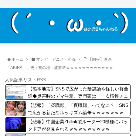
ホーム
マンガ・アニメ・小説
【朗報】映画
「AKIRA」、史上初の地上波放送ｗｗｗｗｗｗｗｗｗｗｗｗ
人気記事リストRSS
【熊本地震】SNSで広がった陰謀論や怪しい募金
話◆災害時のデマ注意、専門家は「一次情報チェ
ックを」
【悲報】「昼職顔」「夜職顔」ってなに？ SNS
で広がる新たなルッキズム論争ｗｗｗｗｗｗｗ
【悲報】中国企業Zbtlink製ルーター20機種にバッ
クドアが発見されるｗｗｗｗｗｗｗｗｗ