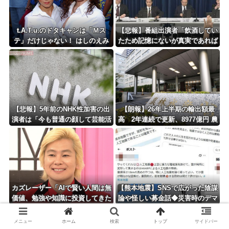
t.A.T.u.のドタキャンは「Ｍス
【悲報】番組出演者「飲酒してい
テ」だけじゃない！ はしのえみ
たため記憶にないが真実であれば
「来なかったんですよ…」
申し訳ない」 NHK職員が出演者
から性被害
【悲報】5年前のNHK性加害の出
【朗報】26年上半期の輸出額最
演者は「今も普通の顔して芸能活
高 2年連続で更新、8977億円 農
動してる」ネット「受信料を取る
水省「インバウンドの増加に伴
くらいなら詳細を伝えよ」
い、日本食の認知度が向上」
カズレーザー「AIで賢い人間は無
【熊本地震】SNSで広がった陰謀
価値、勉強や知識に投資してきた
論や怪しい募金話◆災害時のデマ
人ほど絶望の時代の幕開け」
注意、専門家は「一次情報チェッ
クを」
メニュー
ホーム
検索
トップ
サイドバー