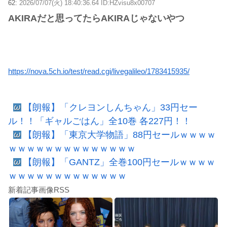
62:
2026/07/07(火) 18:40:36.64 ID:HZvisu8x00707
AKIRAだと思ってたらAKIRAじゃないやつ
https://nova.5ch.io/test/read.cgi/livegalileo/1783415935/
【朗報】「クレヨンしんちゃん」33円セー
ル！！「ギャルごはん」全10巻 各227円！！
【朗報】「東京大学物語」88円セールｗｗｗｗ
ｗｗｗｗｗｗｗｗｗｗｗｗｗｗ
【朗報】「GANTZ」全巻100円セールｗｗｗｗ
ｗｗｗｗｗｗｗｗｗｗｗｗｗ
新着記事画像RSS