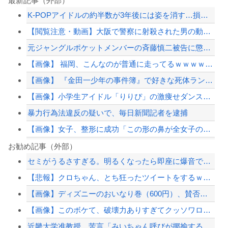
最新記事（外部）
K-POPアイドルの約半数が3年後には姿を消す…損益分岐点突破は4％未満
【閲覧注意・動画】大阪で警察に射殺された男の動画、エグい 撃たれてから叫びながら...
元ジャングルポケットメンバーの斉藤慎二被告に懲役7年求刑 ロケバスで女性に性的暴...
【画像】 福岡、こんなのが普通に走ってるｗｗｗｗｗｗｗｗｗｗｗｗｗｗｗｗｗｗｗｗ...
【画像】 『金田一少年の事件簿』で好きな死体ランキング１位がこちら！
【画像】小学生アイドル「りりぴ」の激痩せダンス動画にファンが『絶句』してしまう・...
暴力行為法違反の疑いで、毎日新聞記者を逮捕
【画像】女子、整形に成功「この形の鼻が全女子の理想だと思う」⇒
暴力行為法違反の疑いで、毎日新聞記者を逮捕
お勧め記事（外部）
セミがうるさすぎる。明るくなったら即座に爆音で鳴き出して毎日朝4時に叩き起こしに...
【衝撃】中国製ルーター20機種にバックドア発見！ ネットに繋ぐだけで35秒ごとに...
【悲報】クロちゃん、とち狂ったツイートをするｗｗｗｗｗｗｗｗｗｗｗ
セミがうるさすぎる。明るくなったら即座に爆音で鳴き出して毎日朝4時に叩き起こしに...
【画像】ディズニーのおいなり巻（600円）、賛否両論ｗｗｗｗｗｗｗｗｗ
【悲報】嫁に15年間嘘つかれてて心が壊れてるから相手してくれ
【画像】このボケて、破壊力ありすぎてクッソワロタｗｗｗｗｗｗｗｗｗ
【配信者】「金バエ」のSNS更新が1週間途絶え、様々な憶測が飛び交う。1週間ぶり...
近畿大学准教授、苦言「みいちゃん呼びが揶揄する言葉として使われ、当事者から具体的...
【緊急速報】NYで警官が黒人男性の首を絞め、暴動第二波不可避へ