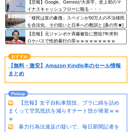
【悲報】Google、Geminiが大赤字、史上初のマ
イナスキャッシュフローに陥る・・・
「移民は富の象徴」スペインが50万人の不法移民
を合法化、その狙いと日本への教訓と [蚤の市★]
【悲報】元ジャンポケ斉藤被告に懲役7年求刑
ロケバスで性的暴行の罪ｗｗｗｗｗｗｗｗｗ
【無料・激安】Amazon Kindle本のセール情報
まとめ
【悲報】女子自転車競技、ブラに綿を詰め
まくって空気抵抗を減らすチート技が発覚ｗｗ
ｗ
暴力行為法違反の疑いで、毎日新聞記者を