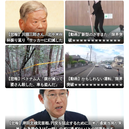
申し訳ない」 NHK職員が出演者
から性被害
【悲報】川淵三郎さん、北中米W
【動画】新型のさすまた、限界突
杯振り返り『サッカーに幻滅した
破ｗｗｗｗｗｗｗｗｗｗｗｗｗ
人多いのでは…』
【悲報】ベトナム人「腹が減って
【動画】かもしれない運転、限界
婆さん殺した、車も盗んだ」
突破ｗｗｗｗｗｗｗｗｗｗｗｗｗ
ｗｗｗｗ
【悲報】岸田文雄元首相､円安を阻止するために日米の通貨当局が実
施した為替介入は｢一時しのぎに過ぎない｣との認識を示す