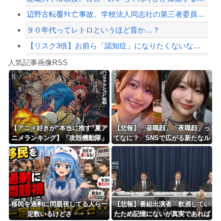
辺野古転覆ﾀﾋ亡事故、学校法人同志社の第三者委員会が調査報告書を公表 … 安全配...
９０年代ってレトロというほど昔か…？
【リスク3倍】お前ら「認知症」になりたくないなら酒をやめろ
Powered by livedoor 相互RSS
【動画】両方馬鹿（笑）ミニストップでトラックと衝突したドラレコが（ノ∇`）
人気記事画像RSS
白石「あ、あきら様……？」あきら「……白石」
8/4のニュース
日本旅行キャンセルすべきか…1万年ぶり史上最大級の火山の兆し＝韓国の反応
更新中止のお知らせ
【アニメ好きが“本当に推す”夏ア
【悲報】「昼職顔」「夜職顔」っ
ニメランキング】「攻殻機動隊」
てなに？ SNSで広がる新たなル
海外「おめでとうタキ！」リヴァプール南野がバースデーゴール！！
「天幕のジャードゥーガル」「無
ッキズム論争ｗｗｗｗｗｗｗ
職転生」が上位争い
Powered by livedoor 相互RSS
移民を過剰に問題視してる人ら一
【悲報】番組出演者「飲酒してい
定数いるけどさ・・・
たため記憶にないが真実であれば