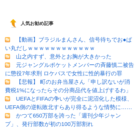
人気お勧め記事
【動画】ブラジルまんさん、信号待ちでお●ぱ
い丸だしｗｗｗｗｗｗｗｗｗｗｗｗ
山之内すず、意外とお胸が大きかった
元ジャングルポケットメンバーの斉藤慎二被告
に懲役7年求刑 ロケバスで女性に性的暴行の罪
【悲報】 町のお弁当屋さん「申し訳ないが消
費税1%になったらその分商品代を値上げするわ」
UEFAとFIFAの争いが完全に泥沼化した模様、
UEFA側の逆転敗北すらあり得るような情勢に……
かつて650万部を誇った「週刊少年ジャン
プ」、発行部数が初の100万部割れ