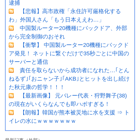
逮捕
【悲報】高市政権「永住許可厳格化する
わ」外国人さん「もう日本ええわ…」
中国製ルーター20機種にバックドア、外部
から完全制御のおそれ
【衝撃】 中国製ルーター20機種にバックド
ア発見！ ネットに繋ぐだけで35秒ごとに中国の
サーバーと通信
責任を取らないから成功者になれた…｢とん
ねるず｣｢おニャン子｣｢AKB｣とヒットを出し続け
た秋元康の哲学！！！
【最新画像】 元バレー代表・狩野舞子(38)
の現在がいくらなんでも即ハボすぎる！
【朗報】韓国が熊本被災地に水を支援 ⇒ ト
イレの水にｗｗｗｗｗｗｗ