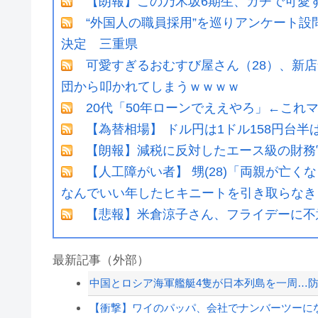
【朗報】この乃木坂6期生、ガチで可愛すぎ
“外国人の職員採用”を巡りアンケート
決定 三重県
可愛すぎるおむすび屋さん（28）、新店
団から叩かれてしまうｗｗｗｗ
20代「50年ローンでええやろ」←これ
【為替相場】 ドル円は1ドル158円台
【朗報】減税に反対したエース級の財務
【人工障がい者】 甥(28)「両親が亡
なんでいい年したヒキニートを引き取らなきゃ
【悲報】米倉涼子さん、フライデーに不
最新記事（外部）
中国とロシア海軍艦艇4隻が日本列島を一周…
【衝撃】ワイのパッパ、会社でナンバーツーに