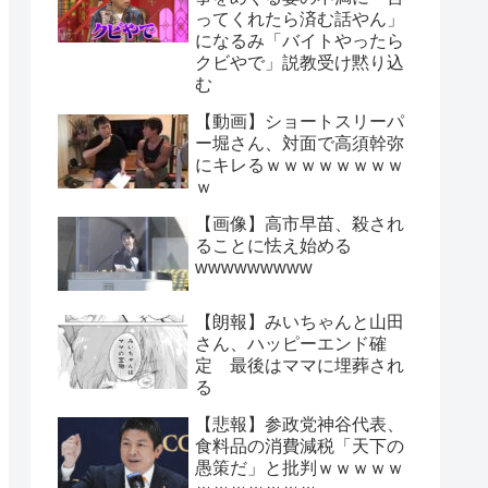
ってくれたら済む話やん」
になるみ「バイトやったら
クビやで」説教受け黙り込
む
【動画】ショートスリーパ
ー堀さん、対面で高須幹弥
にキレるｗｗｗｗｗｗｗｗ
ｗ
【画像】高市早苗、殺され
ることに怯え始める
wwwwwwwww
【朗報】みいちゃんと山田
さん、ハッピーエンド確
定 最後はママに埋葬され
る
【悲報】参政党神谷代表、
食料品の消費減税「天下の
愚策だ」と批判ｗｗｗｗｗ