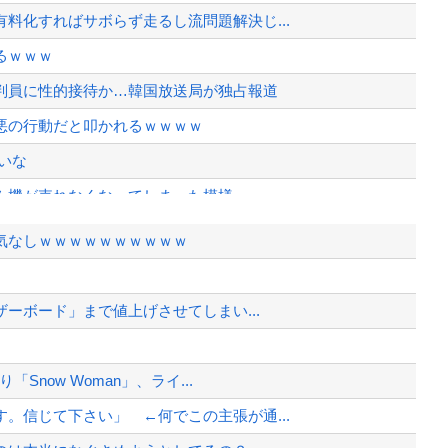
料化すればサボらず走るし流問題解決じ...
るｗｗｗ
判員に性的接待か…韓国放送局が独占報道
悪の行動だと叩かれるｗｗｗｗ
いな
ム機が売れなくなってしまった模様
』してしまうｗｗｗｗｗｗｗｗ
気なしｗｗｗｗｗｗｗｗｗｗ
追加されるｗｗｗｗｗ
院が外人の治療を断るようになってしまう
ザーボード」まで値上げさせてしまい...
へ…
、様々な憶測が飛び交う。1週間ぶり...
Snow Woman」、ライ...
、暴動第二波不可避へ
。信じて下さい」 ←何でこの主張が通...