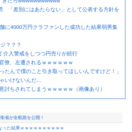
だろwwwwwwwwwww
設問 「差別にはあたらない」として公表する方針を
舗に4000万円クラファンした成功した結果弱男集
マジ？？？
半ば 介入警戒をしつつ円売りが続行
官僚、左遷されるｗｗｗｗｗｗ
くなったんで僕のこと引き取ってほしいんですけど！」
いけないんだ...
意討ちされてしまうｗｗｗｗｗ（画像あり）
防衛省が全航路を公開！
なった結果ｗｗｗｗｗｗｗｗｗｗ