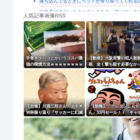
落ち込んでるときにペットが寄り添ってくれる
給食着はすごいニオイのときある。アイロンあて
人気記事画像RSS
【第一位】車で要らない装備、「電動シート」
【動画】高速道路を走行中の車からリアガラスが飛
8/4のニュース
日本旅行キャンセルすべきか…1万年ぶり史上
手巻きタバコとかいうコスパ最
【動画】大阪府警の犯人射
強の喫煙方法ｗｗｗｗｗｗｗｗ
画、全く撃ち殺す必要なか
更新中止のお知らせ
ｗｗｗｗｗ
ｗｗｗｗｗｗｗｗｗｗｗ
海外「おめでとうタキ！」リヴァプール南野が
【悲報】川淵三郎さん、北中米
【朗報】「クレヨンしんち
W杯振り返り『サッカーに幻滅
ん」33円セール！！「ギャ
した人多いのでは…』
はん」全10巻 各227円！