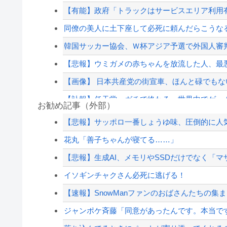
【有能】政府「トラックはサービスエリア利用有
同僚の美人に土下座して必死に頼んだらこうな
韓国サッカー協会、Ｗ杯アジア予選で外国人審
【悲報】ウミガメの赤ちゃんを放流した人、最
【画像】 日本共産党の街宣車、ほんと碌でもな
【訃報】任天堂、ガチで終わる…世界中でゲー
お勧め記事（外部）
【正論】ナイナイ岡村に世の夫たちが『大共感
【悲報】サッポロ一番しょうゆ味、圧倒的に人
【朗報】中居正広さん、また聖人エピソードが
花丸「善子ちゃんが寝てる……」
【速報】外人の医療費未払いが多すぎたので病
【悲報】生成AI、メモリやSSDだけでなく「マ
東大「貯金あと数年で尽きます」→研究者削減
イソギンチャクさん必死に逃げる！
【配信者】「金バエ」のSNS更新が1週間途絶え
【速報】SnowManファンのおばさんたちの集まり「
【緊急速報】NYで警官が黒人男性の首を絞め
ジャンポケ斉藤「同意があったんです。本当です