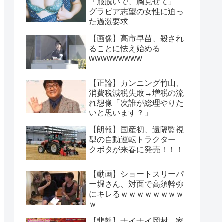
「服脱いで、胸見せて」
グラビア志望の女性に迫っ
た過激要求
【画像】高市早苗、殺され
ることに怯え始める
wwwwwwwww
【正論】カンニング竹山、
消費税減税失敗→増税の流
れ想像「次誰が総理やりた
いと思います？」
【朗報】国産初、遠隔監視
型の自動運転トラクター
クボタが来春に発売！！！
【動画】ショートスリーパ
ー堀さん、対面で高須幹弥
にキレるｗｗｗｗｗｗｗｗ
ｗ
【悲報】ナイナイ岡村、家