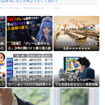
のは本当になぐさめようとしてるの？
たときにむせ込むほどにクッッッサ！っ...
に決まる・・・
Powered by livedoor 相互RSS
んでくる事故(ﾟoﾟ)
最大級の火山の兆し＝韓国の反応
殺動
【悲報】「グレーな案件やる
ハズレのフードコートに必ずあ
った
か」少年の闇バイト募り侵入盗
る店ｗｗｗｗｗｗｗ
繰り返す 容疑で中学生2人含
む7人逮捕・・・
バースデーゴール！！
ゃ
【悲報】金利上昇年、30代住宅
【悲報】引きこもりはゲーム内
ルご
ローンありで24万円負担増ｗｗ
でも交流を好まない、奈良先端
Powered by livedoor 相互RSS
！
ｗｗｗｗｗｗｗｗｗｗ
大が587人調査 「ゲームで社
会復帰」に落とし穴？