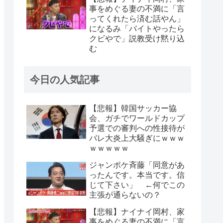
事をめぐる妻の不満に「言
ってくれたら済む話やん」
になるみ「バイトやったら
クビやで」説教受け黙り込
む
今日の人気記事
【悲報】韓国サッカー協
会、ガチでワールドカップ
予選での審判への性接待が
バレ大炎上大騒ぎにｗｗｗ
ｗｗｗｗｗ
ジャンポケ斉藤「同意があ
ったんです。本当です。信
じて下さい」 ←何でこの
主張が通らないの？
【悲報】ナイナイ岡村、家
事をめぐる妻の不満に「言