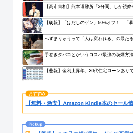
【高市首相】熊本避難所「3分間」しか視察
【朗報】「はだしのゲン」50%オフ！ 「
へずまりゅうって「人は変われる」の最た
手巻きタバコとかいうコスパ最強の喫煙方
【悲報】金利上昇年、30代住宅ローンあり
【無料・激安】Amazon Kindle本のセー