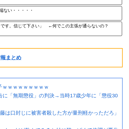
端ない・・・・・
当です。信じて下さい」 ←何でこの主張が通らないの？
ル情報まとめ
子ｗｗｗｗｗｗｗｗｗ
被告に「無期懲役」の判決→当時17歳少年に「懲役30
斎藤は口封じに被害者殺した方が量刑軽かっただろ」