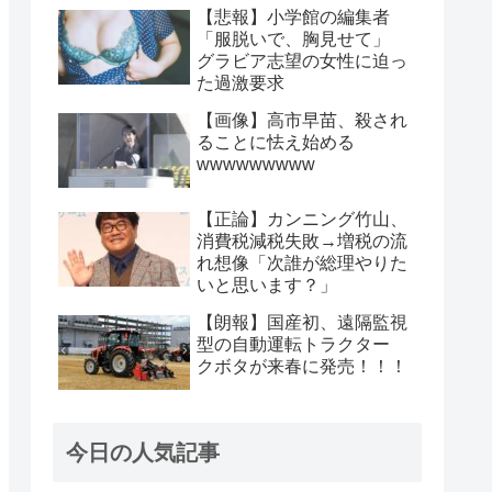
【悲報】小学館の編集者
「服脱いで、胸見せて」
グラビア志望の女性に迫っ
た過激要求
【画像】高市早苗、殺され
ることに怯え始める
wwwwwwwww
【正論】カンニング竹山、
消費税減税失敗→増税の流
れ想像「次誰が総理やりた
いと思います？」
【朗報】国産初、遠隔監視
型の自動運転トラクター
クボタが来春に発売！！！
今日の人気記事