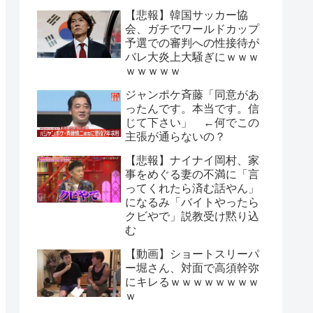
【悲報】韓国サッカー協
会、ガチでワールドカップ
予選での審判への性接待が
バレ大炎上大騒ぎにｗｗｗ
ｗｗｗｗｗ
ジャンポケ斉藤「同意があ
ったんです。本当です。信
じて下さい」 ←何でこの
主張が通らないの？
【悲報】ナイナイ岡村、家
事をめぐる妻の不満に「言
ってくれたら済む話やん」
になるみ「バイトやったら
クビやで」説教受け黙り込
む
【動画】ショートスリーパ
ー堀さん、対面で高須幹弥
にキレるｗｗｗｗｗｗｗｗ
ｗ