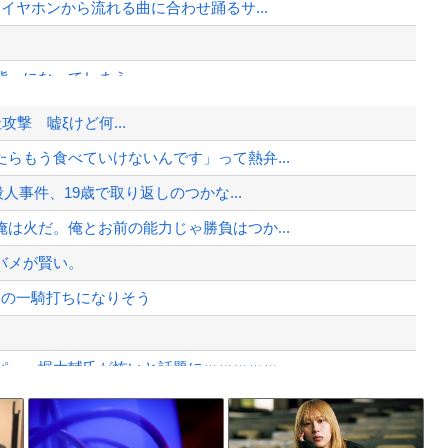
イヤホンから流れる曲に合わせ踊るサ...
態』になってしまう・・・・
ｗｗｗｗｗｗｗｗ
他社攻撃 嘘ξけど何...
らもう食べていけないんです」って熱弁...
ｗｗｗｗｗｗｗｗ
人事件、19歳で取り返しのつかな...
院が外人の治療を断るようになってしまう
は火だ。俺とお前の能力じゃ勝負はつか...
、様々な憶測が飛び交う。1週間ぶり...
バメが賢い。
、暴動第二波不可避へ
人の一騎打ちになりそう
ー・堀大輔氏が怖いと話題にｗｗｗｗｗ...
Powered by livedoor 相互RSS
に決まる・・・