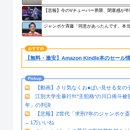
【悲報】今のVチューバー界隈、閉塞感が半
ジャンポケ斉藤「同意があったんです。本
【無料・激安】Amazon Kindle本のセー
【動画】さり気なくお●ぱい見せる女の
江別大学生暴行ﾀﾋ″主犯格″の川口侑斗
年」の判決
【悲報】Z世代「求刑7年のジャンポケ
←1万いいね