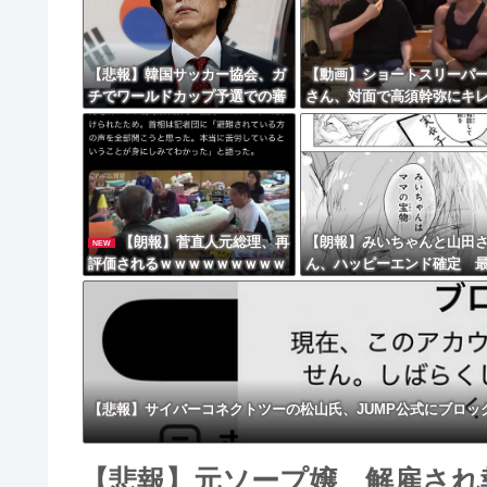
8/4のニュース
日本旅行キャンセルすべきか…1万年ぶり史上
【悲報】韓国サッカー協会、ガ
【動画】ショートスリーパ
チでワールドカップ予選での審
さん、対面で高須幹弥にキ
更新中止のお知らせ
判への性接待がバレ大炎上大騒
ｗｗｗｗｗｗｗｗｗ
ぎにｗｗｗｗｗｗｗｗ
海外「おめでとうタキ！」リヴァプール南野が
【朗報】菅直人元総理、再
【朗報】みいちゃんと山田
NEW
評価されるｗｗｗｗｗｗｗｗｗ
ん、ハッピーエンド確定 
ｗｗｗｗｗｗｗｗｗ
はママに埋葬される
【悲報】サイバーコネクトツーの松山氏、JUMP公式にブロッ
【悲報】元ソープ嬢、解雇され