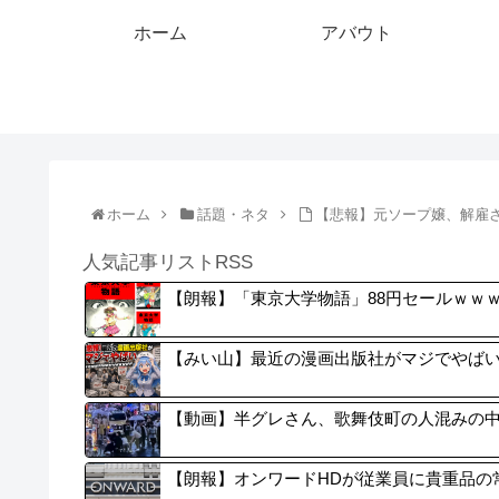
ホーム
アバウト
ホーム
話題・ネタ
【悲報】元ソープ嬢、解雇
人気記事リストRSS
【朗報】「東京大学物語」88円セールｗｗ
【みい山】最近の漫画出版社がマジでやば
【動画】半グレさん、歌舞伎町の人混みの
【朗報】オンワードHDが従業員に貴重品の