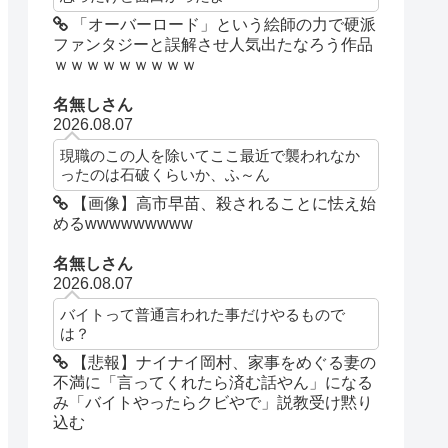
「オーバーロード」という絵師の力で硬派
ファンタジーと誤解させ人気出たなろう作品
ｗｗｗｗｗｗｗｗｗ
名無しさん
2026.08.07
現職のこの人を除いてここ最近で襲われなか
ったのは石破くらいか、ふ～ん
【画像】高市早苗、殺されることに怯え始
めるwwwwwwwww
名無しさん
2026.08.07
バイトって普通言われた事だけやるもので
は？
【悲報】ナイナイ岡村、家事をめぐる妻の
不満に「言ってくれたら済む話やん」になる
み「バイトやったらクビやで」説教受け黙り
込む