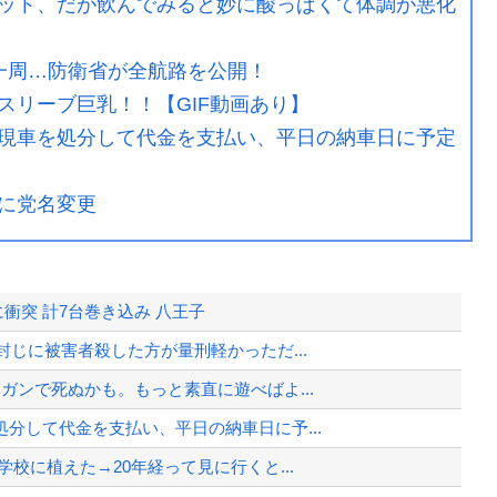
ット、だが飲んでみると妙に酸っぱくて体調が悪化
一周…防衛省が全航路を公開！
スリーブ巨乳！！【GIF動画あり】
現車を処分して代金を支払い、平日の納車日に予定
に党名変更
衝突 計7台巻き込み 八王子
じに被害者殺した方が量刑軽かっただ...
ガンで死ぬかも。もっと素直に遊べばよ...
分して代金を支払い、平日の納車日に予...
校に植えた→20年経って見に行くと...