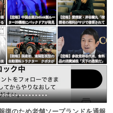
最大級の火山の兆し＝韓国の反応
ー堀
【悲報】中国企業Zbtlink製ルー
【悲報】愛煙家・岸谷蘭丸「喫
レる
ター20機種にバックドアが発見
煙者の権利がマジで侵害されて
されるｗｗｗｗｗｗｗｗｗ
る」と私見 「いくら税金を
バースデーゴール！！
我々が払ってるんだと」
さ
【朗報】国産初、遠隔監視型の
【悲報】参政党神谷代表、食料
最後
自動運転トラクター クボタが
品の消費減税「天下の愚策だ」
Powered by livedoor 相互RSS
来春に発売！！！
と批判ｗｗｗｗｗｗｗｗｗｗｗ
ｗ
クされるｗｗｗｗｗｗｗｗｗｗｗ
報復のため老舗ソープランドを通報