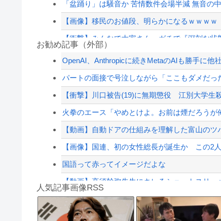
「盆踊り」は騒音か 苦情数件会場半減 無音の中
【画像】移民のお値段、明らかになるｗｗｗｗ
【衝撃】みんなで大家さん、ガチで『深刻な状
お勧め記事（外部）
「小泉やめろ！」→市民らが横浜駅前で大絶叫
OpenAI、Anthropicに続きMetaのAIも勝手に
理想と現実#2
パートの面接で号泣しながら「ここもダメだった
「小泉やめろ！」→市民らが横浜駅前で大絶叫
【衝撃】川口被告(19)に無期懲役 江別大学生殺
【速報】外人の医療費未払いが多すぎたので病
火拳のエース「やめとけよ。お前は煙だろうが俺
【配信者】「金バエ」のSNS更新が1週間途絶え
【動画】自動ドアの仕組みを理解した富山のツ
【緊急速報】NYで警官が黒人男性の首を絞め
【画像】国連、初の女性総長が誕生か この2
国語って赤ってイメージだよな
【動画】高須幹弥先生にキレるショートスリーパ
人気記事画像RSS
花丸「善子ちゃんが寝てる……」
【第一位】車で要らない装備、「電動シート」