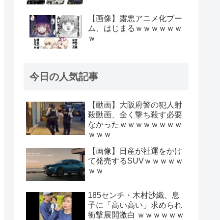
【画像】露悪アニメ化ブー
ム、はじまるｗｗｗｗｗｗ
ｗ
今日の人気記事
【動画】大阪府警の犯人射
殺動画、全く撃ち殺す必要
なかったｗｗｗｗｗｗｗｗ
ｗｗｗ
【画像】日産が社運をかけ
て発売するSUVｗｗｗｗｗ
ｗｗ
185センチ・木村沙織、息
子に「高い高い」求められ
衝撃展開激白 ｗｗｗｗｗｗ