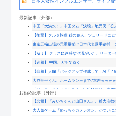
日本人女性インフルエンサー、ライブ配
最新記事（外部）
中国「大洪水！」中国ダム「決壊」地元民「公式
【衝撃】クルタ族虐 殺の犯人、ツェリードニヒで
東京五輪出場の元重量挙げ日本代表選手逮捕 コン
【ＧＪ】 クラスに迷惑な池沼がいた。リーダー格
【速報】 中国、ガチで逝く
【悲報】人間「バックアップ作成して」AI「了解
大谷翔平くん、ホームラン王まで7本差ｗｗｗ
「ジャニーさんとつかこうへい氏は同じ」少年隊
お勧め記事（外部）
古き良きロールプレイングゲームにありがちな
【悲報】『みいちゃんと山田さん』、近大准教授
株式投資、若年男性の自信喪失の原因に-6割超
大人気ゲーム『めっちゃカメレオン』がついにス