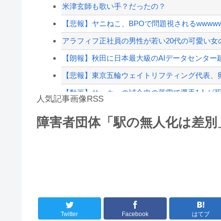
【速報】日本共産党、沖縄県知事選で公職選挙法違
米津玄師も歌い手？だったの？
【悲報】週間少年ジャンプのグッズ(43億円分)
【悲報】ヤニねこ、BPOで問題視されるwwwwwww
【配信者】「金バエ」のSNS更新が1週間途絶え
アラフィフ正社員の男性が若い20代の可愛い女
【緊急速報】NYで警官が黒人男性の首を絞め
【朗報】秋田に日本最大級のAIデータセンター建設
【悲報】東京五輪ウェイトリフティング代表、
【動画】サッカーの試合中の落雷で選手1人が死
人気記事画像RSS
アガサ博士「今日はみんなでうなぎを食べに行
障害者団体「駅の無人化は差別
【かっけぇ…】あのまとめ管理人が“世の中お金じ
8/4のニュース
日本旅行キャンセルすべきか…1万年ぶり史上
更新中止のお知らせ
海外「おめでとうタキ！」リヴァプール南野が
Twitter
Facebook
はてブ