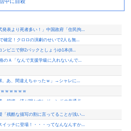
信中に自殺
発表より死者多い！」中国政府「住民拘...
確定！クロロの演劇のせいで2人も無...
ビニで卵2パックとしょうゆ1本(8...
のＡ「なんで支援学級に入れないんで...
。あ、間違えちゃったｗ」→シャレに...
ｗｗｗｗｗｗｗ
・錦織一清が明かすレジェンドの共通点...
事
「残酷な描写の割に言ってることが浅い...
が「人生の敗者」自認
イッチに登場！・・・ってなんなんすか...