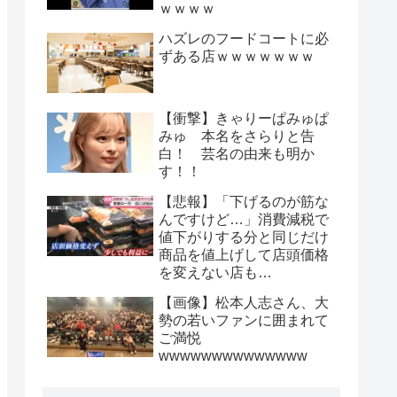
ｗｗｗｗ
ハズレのフードコートに必
ずある店ｗｗｗｗｗｗｗ
【衝撃】きゃりーぱみゅぱ
みゅ 本名をさらりと告
白！ 芸名の由来も明か
す！！
【悲報】「下げるのが筋な
んですけど…」消費減税で
値下がりする分と同じだけ
商品を値上げして店頭価格
を変えない店も…
【画像】松本人志さん、大
勢の若いファンに囲まれて
ご満悦
wwwwwwwwwwwwww