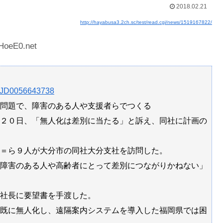
2018.02.21
http://hayabusa3.2ch.sc/test/read.cgi/news/1519167822/
Powered by livedoor 相互RSS
HoeE0.net
21/JD0056643738
問題で、障害のある人や支援者らでつくる
２０日、「無人化は差別に当たる」と訴え、同社に計画の
＝ら９人が大分市の同社大分支社を訪問した。
障害のある人や高齢者にとって差別につながりかねない」
社長に要望書を手渡した。
既に無人化し、遠隔案内システムを導入した福岡県では困