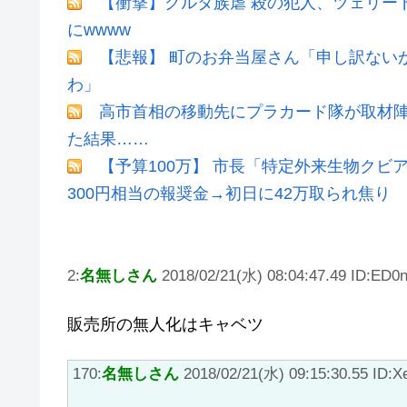
【衝撃】クルタ族虐 殺の犯人、ツェリー
にwwww
【悲報】 町のお弁当屋さん「申し訳ない
わ」
高市首相の移動先にプラカード隊が取材
た結果……
【予算100万】 市長「特定外来生物ク
300円相当の報奨金→初日に42万取られ焦り
2:
名無しさん
2018/02/21(水) 08:04:47.49 ID:ED0
販売所の無人化はキャベツ
170:
名無しさん
2018/02/21(水) 09:15:30.55 ID:Xe