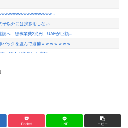
反！！！ 110番通報されても辞全...
を注文し全てキャンセルした女逮捕ｗ...
wwwwwwwwwwwwww...
、様々な憶測が飛び交う。1週間ぶり...
の子以外には挨拶をしない
、暴動第二波不可避へ
へ 総事業費2兆円、UAEが巨額...
卵パックを盗んで逮捕ｗｗｗｗｗｗｗ
亡、12人が負傷した事故。
くぞい」
Powered by livedoor 相互RSS
」
ゃない”に共感‥‥「お金で忖度ばか...
最大級の火山の兆し＝韓国の反応
バースデーゴール！！
Pocket
LINE
コピー