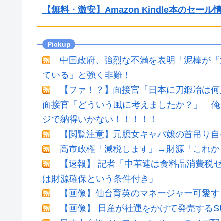
【無料・激安】Amazon Kindle本のセー
中国政府、強烈な不満を表明「泥棒が『
ている」と強く非難！
【ファ！？】面接官「日本に刀鍛冶は何
面接官「どういう風に考えましたか？」 俺
ジで納得いかない！！！！！
【閲覧注意】元臆女キャバ嬢の首吊り自
高市政権「減税します」→財源「これか
【速報】 記者「中革連は食料品消費税
は財源確保という条件付き」
【画像】仙台育英のマネージャー可愛すぎww
【画像】 日産が社運をかけて発売するS