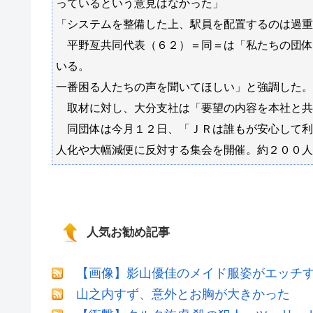
っているという意見はなかった」
「システムを整備した上、駅員を配置するのは過重
平野亙共同代表（６２）＝同＝は「私たちの団体
いる。
一番困る人たちの声を聞いてほしい」と強調した。
取材に対し、大分支社は「要望の内容を本社と共
同団体は今月１２日、「ＪＲは誰もが安心して利
人化や大幅減便に反対する集会を開催。約２００人
人気お勧め記事
【画像】影山優佳のメイド服姿がエッチ
山之内すず、意外とお胸が大きかった