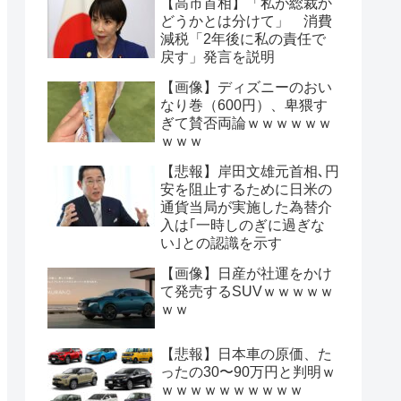
【高市首相】「私が総裁か
どうかとは分けて」 消費
減税「2年後に私の責任で
戻す」発言を説明
【画像】ディズニーのおい
なり巻（600円）、卑猥す
ぎて賛否両論ｗｗｗｗｗｗ
ｗｗｗ
【悲報】岸田文雄元首相､円
安を阻止するために日米の
通貨当局が実施した為替介
入は｢一時しのぎに過ぎな
い｣との認識を示す
【画像】日産が社運をかけ
て発売するSUVｗｗｗｗｗ
ｗｗ
【悲報】日本車の原価、た
ったの30〜90万円と判明ｗ
ｗｗｗｗｗｗｗｗｗｗ