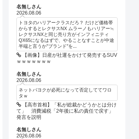
名無しさん
2026.08.06
トヨタのハリアークラスだろ？ だけど価格帯
からするとレクサスNX ムラーノもハリアー≒
レクサスNXと同じ売り方がインフィニティ
QX65になるはずで、やることなすことが中途
半端と言うか”ブランド”を...
【画像】日産が社運をかけて発売するSUV
ｗｗｗｗｗｗｗ
名無しさん
2026.08.06
ネットパヨクが必死になって否定しててワロ
タｗ
【高市首相】「私が総裁かどうかとは分け
て」 消費減税「2年後に私の責任で戻す」
発言を説明
名無しさん
2026.08.06