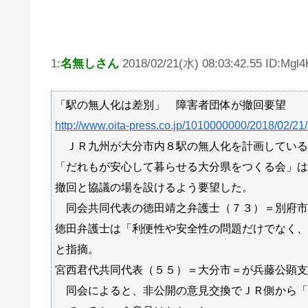
1:
名無しさん
2018/02/21(水) 08:03:42.55 ID:Mgl4
「駅の無人化は差別」 障害者団体が撤回要望
http://www.oita-press.co.jp/1010000000/2018/02/
ＪＲ九州が大分市内８駅の無人化を計画している
「だれもが安心して暮らせる大分県をつくる会」は
撤回と協議の場を設けるよう要望した。
同会共同代表の徳田靖之弁護士（７３）＝別府市
徳田弁護士は「利便性や安全性の問題だけでなく、
と指摘。
宮西君代共同代表（５５）＝大分市＝が兵藤公顕支
同会によると、非公開の意見交換でＪＲ側から「