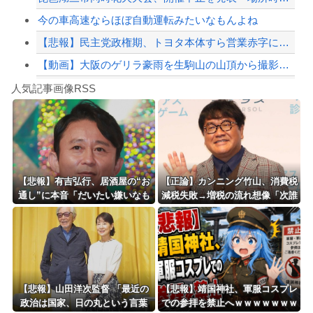
今の車高速ならほぼ自動運転みたいなもんよね
【悲報】民主党政権期、トヨタ本体すら営業赤字になる「超円高」…中小企業の景況も厳...
【動画】大阪のゲリラ豪雨を生駒山の山頂から撮影したビデオが美しい。
Powered by livedoor 相互RSS
【動画】もしも当時ドラクエ5がアニメ化していたら‥‥こうなってた→
人気記事画像RSS
アカギ「セッ◯ス…？」
8/4のニュース
日本旅行キャンセルすべきか…1万年ぶり史上最大級の火山の兆し＝韓国の反応
更新中止のお知らせ
【悲報】有吉弘行、居酒屋の“お
【正論】カンニング竹山、消費税
通し”に本音「だいたい嫌いなも
減税失敗→増税の流れ想像「次誰
海外「おめでとうタキ！」リヴァプール南野がバースデーゴール！！
のが出てくる」「お通しカットし
が総理やりたいと思います？」
てもらえますかって言ったことあ
る」
Powered by livedoor 相互RSS
【悲報】山田洋次監督 「最近の
【悲報】靖国神社、軍服コスプレ
政治は国家、日の丸という言葉
での参拝を禁止へｗｗｗｗｗｗｗ