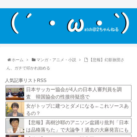
ホーム
マンガ・アニメ・小説
【悲報】幻影旅団さ
ん、ガチで叩かれ始める
人気記事リストRSS
日本サッカー協会が4人の日本人審判員を調
査 韓国協会の性接待疑惑で
女がトップに建つとダメになる←これソースあ
るの？
【悲報】高樹沙耶のアニソン盆踊り批判「日本
は品格落ちた」で大論争！過去の大麻発言にも