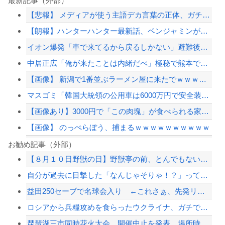
最新記事（外部）
【悲報】 メディアが使う主語デカ言葉の正体、ガチでこれだったｗｗｗｗ
【朗報】ハンターハンター最新話、ベンジャミンが覚醒して主人公になるwwwwwww...
イオン爆発「車で来てるから戻るしかない」避難後に館内へ…現場の実態が判明
中居正広「俺が来たことは内緒だべ」極秘で熊本でボランティアをしていたｗｗｗｗｗ
【画像】 新潟で1番並ぶラーメン屋に来たでｗｗｗｗｗｗｗｗ
マスゴミ「韓国大統領の公用車は6000万円で安全装備！」「高市の公用車は3000...
【画像あり】3000円で「この肉塊」が食べられる家系ラーメン店ｗｗｗｗｗ
【画像】 のっぺらぼう、捕まるｗｗｗｗｗｗｗｗｗｗ
岐阜県、意外と都会だったwww
お勧め記事（外部）
【８月１０日野獣の日】野獣亭の前、とんでもないことになるWWWWWWWWWWWW...
小野田大臣、ついに狂う 「大臣名は私が付けたわけじゃない」という理由で大臣名で...
自分が過去に目撃した「なんじゃそりゃ！？」って感じの事故の例
韓国、半導体偏重成長で…下半期の雇用増加見通しは20万人→10万人に半減
益田250セーブで名球会入り ←これさぁ、先発リリーフの両方で活躍して199勝...
【ニュース】 高市政権の消費税減税に反対している９人の自民党議員が全て判明！！！...
ロシアから兵糧攻めを食らったウクライナ、ガチでヤバイことになる
【配信者】「金バエ」のSNS更新が1週間途絶え、様々な憶測が飛び交う。1週間ぶり...
琵琶湖三市同時花火大会、開催中止を発表 場所時刻不明・許可なし・交通整理なし・市...
【緊急速報】NYで警官が黒人男性の首を絞め、暴動第二波不可避へ