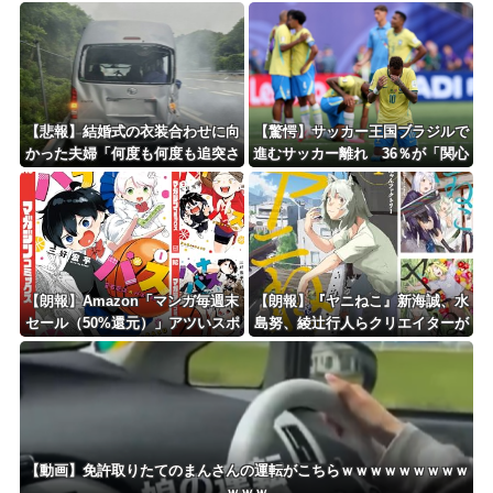
を、間違った方向に使っている」
ｗｗｗｗｗｗｗｗｗｗｗｗ
【悲報】結婚式の衣装合わせに向
【驚愕】サッカー王国ブラジルで
かった夫婦「何度も何度も追突さ
進むサッカー離れ 36％が「関心
れ…何が目的か本当に理解できな
なし」
い」東名高速で続いた約1.7キロ
の追突
【朗報】Amazon「マンガ毎週末
【朗報】『ヤニねこ』新海誠、水
セール（50%還元）」アツいスポ
島努、綾辻行人らクリエイターが
ーツマンガ祭り最終日到来！！！
絶賛ｗｗｗｗｗｗｗｗｗ
【動画】免許取りたてのまんさんの運転がこちらｗｗｗｗｗｗｗｗｗ
ｗｗｗ