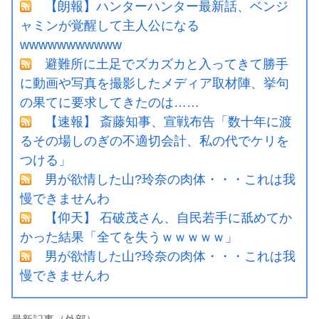
【朗報】ハンターハンター最新話、ベンジ
ャミンが覚醒して主人公になる
wwwwwwwwwww
避難所に土足でズカズカと入ってきて勝手
に動画や写真を撮影したメディア取材陣、挙句
の果てに要求してきたのは……
【速報】 斎藤知事、宣戦布告「数十年に渡
るその場しのぎの不適切会計、私の代でケリを
つける」
男が欲情した山?玲奈の肉体・・・これは我
慢できませんわ
【仰天】 石破茂さん、自民若手に舐めてか
かった結果「全てを失うｗｗｗｗｗ」
男が欲情した山?玲奈の肉体・・・これは我
慢できませんわ