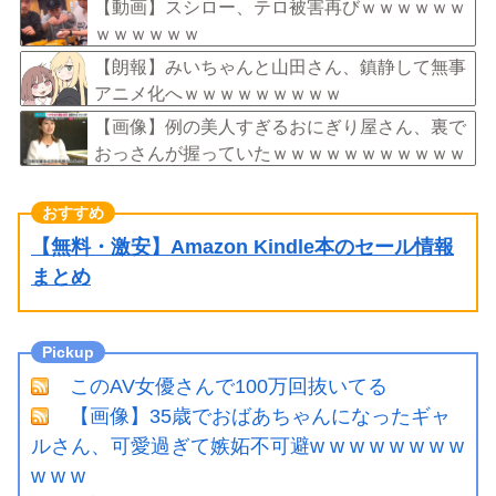
飛び火…「炎上気味なので」自ら幕引き図る
【動画】スシロー、テロ被害再びｗｗｗｗｗｗ
ｗｗｗｗｗｗ
【朗報】みいちゃんと山田さん、鎮静して無事
アニメ化へｗｗｗｗｗｗｗｗｗ
【画像】例の美人すぎるおにぎり屋さん、裏で
おっさんが握っていたｗｗｗｗｗｗｗｗｗｗｗ
ｗｗｗｗｗｗ
【無料・激安】Amazon Kindle本のセール情報
まとめ
このAV女優さんで100万回抜いてる
【画像】35歳でおばあちゃんになったギャ
ルさん、可愛過ぎて嫉妬不可避w w w w w w w w
w w w