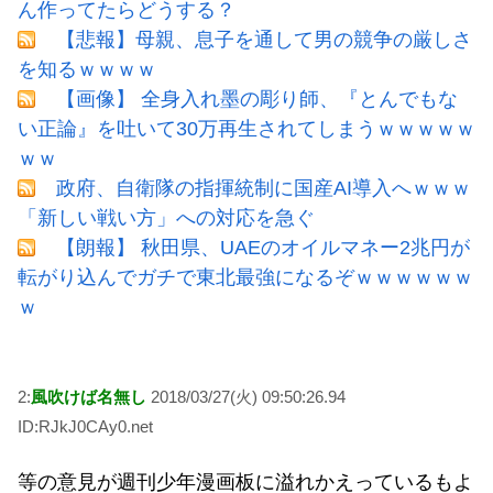
ん作ってたらどうする？
【悲報】母親、息子を通して男の競争の厳しさ
を知るｗｗｗｗ
【画像】 全身入れ墨の彫り師、『とんでもな
い正論』を吐いて30万再生されてしまうｗｗｗｗｗ
ｗｗ
政府、自衛隊の指揮統制に国産AI導入へｗｗｗ
「新しい戦い方」への対応を急ぐ
【朗報】 秋田県、UAEのオイルマネー2兆円が
転がり込んでガチで東北最強になるぞｗｗｗｗｗｗ
ｗ
2:
風吹けば名無し
2018/03/27(火) 09:50:26.94
ID:RJkJ0CAy0.net
等の意見が週刊少年漫画板に溢れかえっているもよ