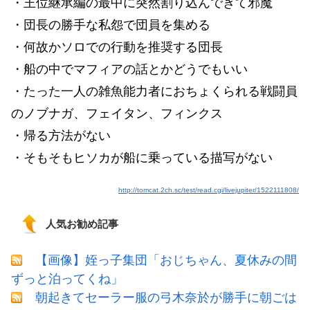
・王位継承編の最中に突然割り込んできて邪魔
・団長の勝手な私怨で団員を集める
・何故かソロでの行動を推奨する団長
・船の中でマフィアの話とかどうでもいい
・たった一人の雑魚能力者におちょくられる戦闘員
のノブナガ、フェイタン、フィンクス
・帰る方法がない
・そもそもヒソカが船に乗っている描写がない
http://tomcat.2ch.sc/test/read.cgi/livejupiter/1522111808/
人気お勧め記事
【画像】姪っ子集団「おじちゃん、夏休みの間
ずっと泊ってくね」
朝起きてセーラー服の弓木奈於が勝手に朝ごは