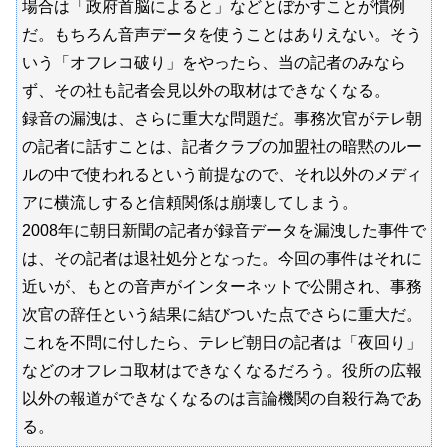
場合は「政府首脳によると」などとぼかすことが慣例
だ。もちろん音声データを使うことはありえない。そう
いう「オフレコ破り」をやったら、当の記者のみなら
ず、その社も記者会見以外の取材はできなくなる。
録音の漏洩は、さらに重大な問題だ。事務次官がテレ朝
の記者に話すことは、記者クラブの加盟社の暗黙のルー
ルの中で使われるという前提なので、それ以外のメディ
アに横流しすると信頼関係は崩壊してしまう。
2008年に朝日新聞の記者が録音データを漏洩した事件で
は、その記者は退社処分となった。今回の事件はそれに
近いが、もとの音声がインターネットで公開され、事務
次官の辞任という結果に結びついた点でさらに重大だ。
これを不問に付したら、テレビ朝日の記者は「夜回り」
などのオフレコ取材はできなくなるだろう。役所の広報
以外の報道ができなくなるのは言論機関の自殺行為であ
る。