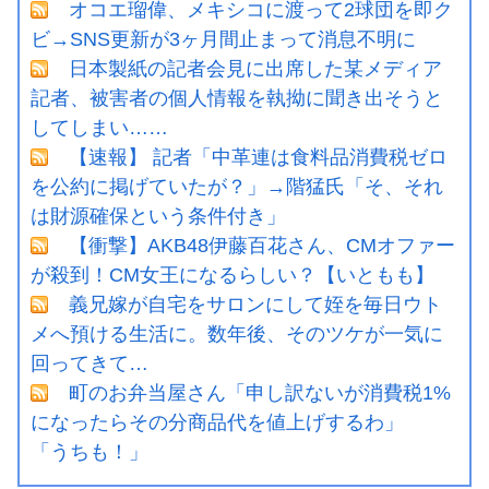
オコエ瑠偉、メキシコに渡って2球団を即ク
ビ→SNS更新が3ヶ月間止まって消息不明に
日本製紙の記者会見に出席した某メディア
記者、被害者の個人情報を執拗に聞き出そうと
してしまい……
【速報】 記者「中革連は食料品消費税ゼロ
を公約に掲げていたが？」→階猛氏「そ、それ
は財源確保という条件付き」
【衝撃】AKB48伊藤百花さん、CMオファー
が殺到！CM女王になるらしい？【いともも】
義兄嫁が自宅をサロンにして姪を毎日ウト
メへ預ける生活に。数年後、そのツケが一気に
回ってきて…
町のお弁当屋さん「申し訳ないが消費税1%
になったらその分商品代を値上げするわ」
「うちも！」