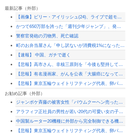
最新記事（外部）
【画像】ビリー・アイリッシュ(24)、ライブで超モリマンスジを強調して炎上ｗｗｗ...
かつて650万部を誇った「週刊少年ジャンプ」、発行部数が初の100万部割れ
警察官発砲の刃物男、死亡確認
町のお弁当屋さん「申し訳ないが消費税1%になったらその分商品代を値上げするわ」 ...
【速報】 中国、ガチで逝く
【悲報】高市さん、非核三原則を「今後も堅持していく」の表現削除WWWWWWWWW...
【悲報】有名漫画家、がんを公表「大腸癌になってしまいました。肝臓に転移も見られて...
【悲報】東京五輪ウェイトリフティング代表、卵パックを盗んで逮捕ｗｗｗｗｗｗｗ
株式投資、若年男性の自信喪失の原因に-6割超が「人生の敗者」自認
お勧め記事（外部）
ジャンポケ斉藤の被害女性「バウムクーヘン売ったりTikTokライブしててムカつい...
【悲報】寿美花代さん死去、94歳 高島忠夫さんの妻で高嶋政宏・政伸の母
アラフィフ正社員の男性が若い20代の可愛い女の子以外には挨拶をしない
株式投資、若年男性の自信喪失の原因に-6割超が「人生の敗者」自認
中国製ルーター20機種に外部から完全制御できる機能が仕込まれていたことが判明・・...
【画像】 日産が社運をかけて発売するSUVｗｗｗｗｗｗｗ
【悲報】東京五輪ウェイトリフティング代表、卵パックを盗んで逮捕ｗｗｗｗｗｗｗ
【配信者】「金バエ」のSNS更新が1週間途絶え、様々な憶測が飛び交う。1週間ぶり...