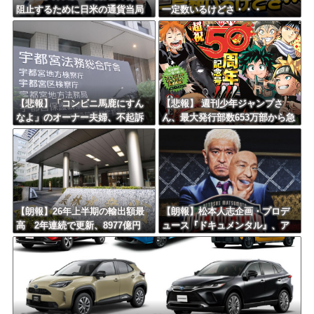
阻止するために日米の通貨当局
一定数いるけどさ・・・
が実施した為替介入は｢一時しの
ぎに過ぎない｣との認識を示す
【悲報】「コンビニ馬鹿にすん
【悲報】 週刊少年ジャンプさ
なよ」のオーナー夫婦、不起訴
ん、最大発行部数653万部から急
ｗｗｗｗｗｗｗｗ
降下でついに100万部を割ってし
まうｗｗｗｗｗｗｗ
【朗報】26年上半期の輸出額最
【朗報】松本人志企画・プロデ
高 2年連続で更新、8977億円
ュース『ドキュメンタル』、ア
農水省「インバウンドの増加に
メリカで初の制作が決定！ 海
伴い、日本食の認知度が向上」
外タイトル『LOL』として世界2
5ヶ国・地域で展開