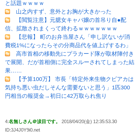
と話題ｗｗｗｗ
山之内すず、意外とお胸が大きかった
【閲覧注意】元臆女キャバ嬢の首吊り自●配
信、拡散されまくって終わるｗｗｗｗｗｗｗ
【悲報】 町のお弁当屋さん「申し訳ないが消
費税1%になったらその分商品代を値上げするわ」
高市首相の移動先にプラカード隊が取材陣付き
で展開、だが首相側に完全スルーされてしまった結
果……
【予算100万】 市長「特定外来生物クビアカは
気持ち悪い虫だしそんな需要ないと思う」1匹300
円相当の報奨金→初日に42万取られ焦り
4:
名無しさん＠涙目です。
2018/04/20(金) 12:35:53.30
ID:3J4J0Y9i0.net