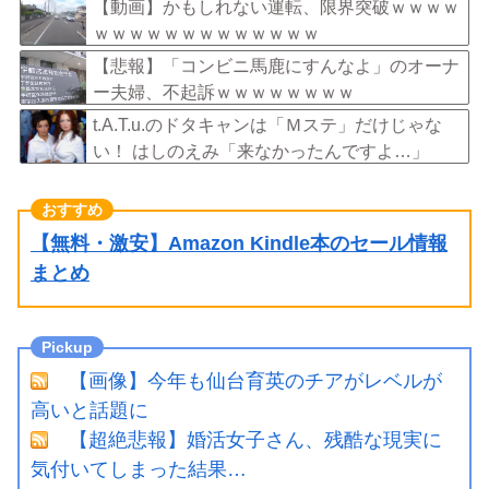
てしまうｗｗｗｗｗｗｗ
【動画】かもしれない運転、限界突破ｗｗｗｗ
ｗｗｗｗｗｗｗｗｗｗｗｗｗ
【悲報】「コンビニ馬鹿にすんなよ」のオーナ
ー夫婦、不起訴ｗｗｗｗｗｗｗｗ
t.A.T.u.のドタキャンは「Ｍステ」だけじゃな
い！ はしのえみ「来なかったんですよ…」
【無料・激安】Amazon Kindle本のセール情報
まとめ
【画像】今年も仙台育英のチアがレベルが
高いと話題に
【超絶悲報】婚活女子さん、残酷な現実に
気付いてしまった結果…