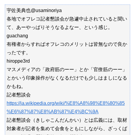
宇佐美典也@usaminoriya
各地でオフレコ記者懇談会が急遽中止されていると聞い
て、あーやっぱりそうなるよなー、という感じ。
guachang
有権者からすればオフレコのメリットは皆無なので良か
ったです。
hiroppe3rd
マスメディアの「政府筋のーー」とか「官僚筋のーー」
とかいう印象操作がなくなるだけでも少しはましになる
かもね。
記者懇談会
https://ja.wikipedia.org/wiki/%E8%A8%98%E8%80%85
%E6%87%87%E8%AB%87%E4%BC%9A
記者懇談会（きしゃこんだんかい）とは広義には、取材
対象者が記者を集めて会食をともにしながら、ざっくば