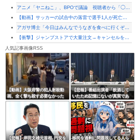
アニメ「ヤニねこ」、BPOで議論 視聴者から「◯◯◯なのではないか」との批判が寄...
【緊急速報】NYで警官が黒人男性の首を絞め、暴動第二波不可避へ
【動画】サッカーの試合中の落雷で選手1人が死亡、12人が負傷した事故。
アガサ博士「今日はみんなでうなぎを食べに行くぞい」
【衝撃】ジャンプストアで大量注文→キャンセルを繰り返した32歳女を逮捕 238ア...
Powered by livedoor 相互RSS
コミュ症の習性で話をさっさと切り上げてしまったわ
人気記事画像RSS
【かっけぇ…】あのまとめ管理人が“世の中お金じゃない”に共感‥‥「お金で忖度ばか...
8/4のニュース
日本旅行キャンセルすべきか…1万年ぶり史上最大級の火山の兆し＝韓国の反応
更新中止のお知らせ
【動画】大阪府警の犯人射殺動
【悲報】番組出演者「飲酒して
画、全く撃ち殺す必要なかった
いたため記憶にないが真実であ
海外「おめでとうタキ！」リヴァプール南野がバースデーゴール！！
ｗｗｗｗｗｗｗｗｗｗｗ
れば申し訳ない」 NHK職員が
出演者から性被害
Powered by livedoor 相互RSS
【悲報】岸田文雄元首相､円安を
移民を過剰に問題視してる人ら