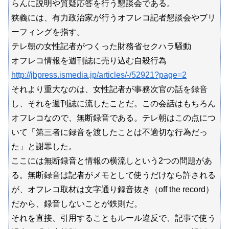
らんに説明や質疑応答を行う懇談会である。
狭義には、有力政治家が行うオフレコ記者懇談会やブリ
ーフィングを指す。
テレ朝の女性記者がつくった財務省セクハラ騒動
オフレコ情報を週刊誌に売り込む自殺行為
http://jbpress.ismedia.jp/articles/-/52921?page=2
それより重大なのは、女性記者が事務次官の話を録音
し、それを週刊誌に流したことだ。この会話はもちろん
オフレコなので、無断録音である。テレ朝はこの点につ
いて「第三者に録音を渡したことは不適切な行為だっ
た」と謝罪した。
ここには無断録音と情報の横流しという2つの問題があ
る。無断録音は記者がメモとして使うだけなら許される
が、オフレコ取材は文字通り録音抜き（off the record）
だから、録音しないことが鉄則だ。
それを直接、引用することもルール違反で、記事で使う