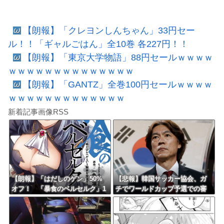
【朗報】「クレヨンしんちゃん」33円セー
ル！！「ギャルごはん」全10巻 各227円！！
【朗報】「東京大学物語」88円セールｗｗｗｗ
ｗｗｗｗｗｗｗｗｗｗｗｗｗｗ
【朗報】「GANTZ」全巻100円セールｗｗｗｗ
ｗｗｗｗｗｗｗｗｗｗｗｗｗ
新着記事画像RSS
【朗報】「はだしのゲン」50%
【悲報】韓国サッカー協会、ガ
オフ！ 「暴食のベルセルク」1
チでワールドカップ予選での審
4巻無料ｗｗｗｗｗｗ
判への性接待がバレ大炎上大騒
ぎにｗｗｗｗｗｗｗｗ