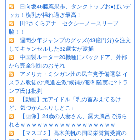
日向坂46藤嶌果歩、タンクトップお●ぱいデ
ッカ！横乳が揺れ過ぎ最高！
田?さくらアナ セクシーノースリーブ
脇！！
週間少年ジャンプのグッズ(43億円分)を注文
してキャンセルした32歳女が逮捕
中国製ルーター20機種にバックドア、外部
から完全制御のおそれ
アメリカ・ミシガン州の民主党予備選挙 イ
スラム教徒の“急進左派”候補が勝利確実に?トラ
ンプ氏は批判
【動画】元アイドル「乳の首みえてるけ
ど、気づかんふりしとこ」
【画像】24歳の人妻さん、露天風呂で撮ら
れるｗｗｗｗｗｗｗｗｗｗｗｗｗｗｗｗｗ
【マスゴミ】高木美帆の国民栄誉賞受賞の