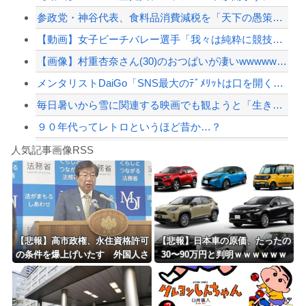
参政党・神谷代表、食料品消費減税を「天下の愚策だ」と痛烈批判！
【悲報】嫁に15年間嘘つかれてて心が壊れてるから相手してくれ
【動画】女子ビーチバレー選手「我々は純粋に競技をしてるので性的な目で見ないでくだ...
【配信者】「金バエ」のSNS更新が1週間途絶え、様々な憶測が飛び交う。1週間ぶり...
【画像】村重杏奈さん(30)のおつぱいが凄いwwwwwwwwwwww
【緊急速報】NYで警官が黒人男性の首を絞め、暴動第二波不可避へ
メンタリストDaiGo「SNS最大のﾃﾞﾒﾘｯﾄは口を開く価値がない奴が発信でき...
毎日暑いから雪に関連する映画でも観ようと「生きてこそ」を借りたのね
９０年代ってレトロというほど昔か…？
Powered by livedoor 相互RSS
【リスク3倍】お前ら「認知症」になりたくないなら酒をやめろ
人気記事画像RSS
白石「あ、あきら様……？」あきら「……白石」
8/4のニュース
日本旅行キャンセルすべきか…1万年ぶり史上最大級の火山の兆し＝韓国の反応
更新中止のお知らせ
【悲報】高市政権、永住資格許可
【悲報】日本車の原価、たったの
の条件を爆上げいたす 外国人さ
30〜90万円と判明ｗｗｗｗｗｗ
海外「おめでとうタキ！」リヴァプール南野がバースデーゴール！！
ん「もう日本ええわ・・」
ｗｗｗｗｗ