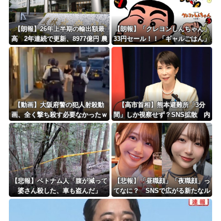
Powered by livedoor 相互RSS
【朗報】26年上半期の輸出額最
【朗報】「クレヨンしんちゃん」
高 2年連続で更新、8977億円 農
33円セール！！「ギャルごはん」
水省「インバウンドの増加に伴
全10巻 各227円！！
い、日本食の認知度が向上」
【動画】大阪府警の犯人射殺動
【高市首相】熊本避難所「3分
画、全く撃ち殺す必要なかったｗ
間」しか視察せず？SNS拡散 内
ｗｗｗｗｗｗｗｗｗｗ
閣広報官「51分間」だと否定
【悲報】ベトナム人「腹が減って
【悲報】「昼職顔」「夜職顔」っ
婆さん殺した、車も盗んだ」
てなに？ SNSで広がる新たなル
ッキズム論争ｗｗｗｗｗｗｗ