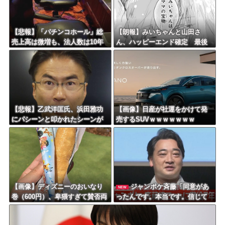
【悲報】「パチンコホール」総
【朗報】みいちゃんと山田さ
売上高は微増も、法人数は10年
ん、ハッピーエンド確定 最後
間で半減 黒字企業割合は5年ぶ
はママに埋葬される
りに7割超え
【悲報】乙武洋匡氏、浜田雅功
【画像】日産が社運をかけて発
にパシーンと叩かれたシーンが
売するSUVｗｗｗｗｗｗｗ
オンエアされず「障害者相手だ
と放送されなくなる。俺、逆差
別だと思って」
【画像】ディズニーのおいなり
ジャンポケ斉藤「同意があ
NEW
巻（600円）、卑猥すぎて賛否両
ったんです。本当です。信じて
論ｗｗｗｗｗｗｗｗｗ
下さい」 ←何でこの主張が通
らないの？