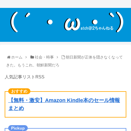
ホーム
社会・時事
朝日新聞が正体を隠さなくなって
きた。もうこれ、朝鮮新聞だろ
人気記事リストRSS
【無料・激安】Amazon Kindle本のセール情報
まとめ