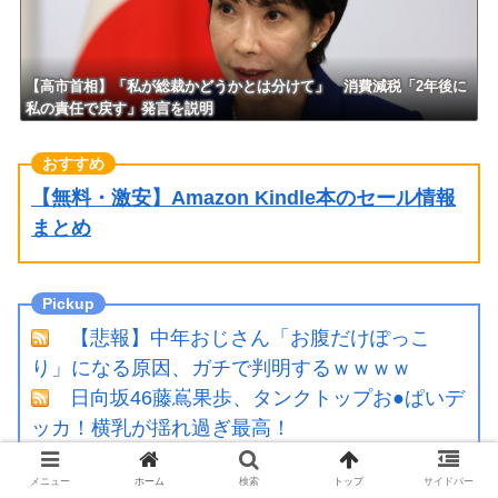
【高市首相】「私が総裁かどうかとは分けて」 消費減税「2年後に
私の責任で戻す」発言を説明
【無料・激安】Amazon Kindle本のセール情報
まとめ
【悲報】中年おじさん「お腹だけぽっこ
り」になる原因、ガチで判明するｗｗｗｗ
日向坂46藤嶌果歩、タンクトップお●ぱいデ
ッカ！横乳が揺れ過ぎ最高！
【画像】令和最新版のあのちゃん、可愛過
メニュー
ホーム
検索
トップ
サイドバー
ぎてワイらにブッ刺さりまくりw w w w w w