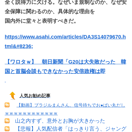
全く説得力に欠ける。なぜいま規制なのか、なぜ安
全保障に関わるのか、具体的な理由を
国内外に堂々と表明すべきだ。
https://www.asahi.com/articles/DA3S14079670.h
tml&#8236;
【ワロタｗ】 朝日新聞「G20は大失敗だった 韓
国と首脳会談もできなかった安倍政権は即
人気お勧め記事
【動画】ブラジルまんさん、信号待ちでお●ぱい丸だし
ｗｗｗｗｗｗｗｗｗｗｗｗ
山之内すず、意外とお胸が大きかった
【悲報】人気配信者「はっきり言う、ジャング