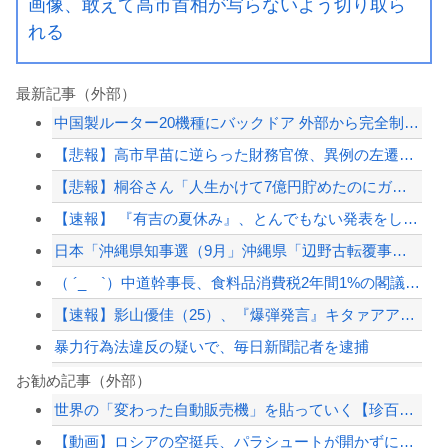
画像、敢えて高市首相が写らないよう切り取ら
れる
最新記事（外部）
中国製ルーター20機種にバックドア 外部から完全制御できる機能が仕込まれていた
【悲報】高市早苗に逆らった財務官僚、異例の左遷ｗｗｗｗｗｗｗｗ
【悲報】桐谷さん「人生かけて7億円貯めたのにガンで死ぬかも。もっと素直に遊べばよ...
【速報】 『有吉の夏休み』、とんでもない発表をしてしまう！！！！！
日本「沖縄県知事選（9月」沖縄県「辺野古転覆事件」日教組「同志社批判！（社民系」...
（ ´_ゝ`）中道幹事長、食料品消費税2年間1%の閣議決定を批判 → 記者「中道...
【速報】影山優佳（25）、『爆弾発言』キタァアアアアアーーーーー！！
暴力行為法違反の疑いで、毎日新聞記者を逮捕
【画像あり】剛力彩芽さんの現在の姿、エッッッッッッッッッッッッ！
お勧め記事（外部）
世界の「変わった自動販売機」を貼っていく【珍百景】
【悲報】共同通信、ガチで逝く・・・・・・
【動画】ロシアの空挺兵、パラシュートが開かずに墜落してしまう。
【画像】田中みな実さん、妊娠中とは思えないヒール姿で登場してしまう