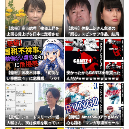
8/4のニュース
日本旅行キャンセルすべきか…1万年ぶり史上最大級の火山の兆し＝韓国の反応
更新中止のお知らせ
【悲報】高市総理「物価上昇を
【悲報】佐藤二朗さん主演の
上回る賃上げを日本に定着させ
「踊る」スピンオフ作品、結局
海外「おめでとうタキ！」リヴァプール南野がバースデーゴール！！
る」 →国家公務員月給3.51％増
撮影中止が決定ｗｗｗｗｗｗｗ
へ 地方公務員も追随する見通し
ｗｗ
Powered by livedoor 相互RSS
【悲報】国税不祥事、「前例な
安かったからGANTZ全巻買った
い事態次々」に危機感 「パパ
んだがｗｗｗｗｗｗｗｗｗｗｗ
活」、情報漏えいも
ｗｗ
【悲報】ショートスリーパー堀
【朗報】AmazonのアツさMax！
大輔さん、実は仮眠を取ってい
心も踊る「マンガ毎週末セール
たｗｗｗｗｗｗｗｗｗｗｗｗｗ
（50%還元）」2日目襲来！