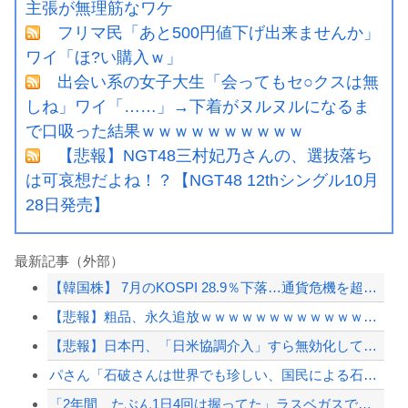
主張が無理筋なワケ
フリマ民「あと500円値下げ出来ませんか」
ワイ「ほ?い購入ｗ」
出会い系の女子大生「会ってもセ○クスは無
しね」ワイ「……」→下着がヌルヌルになるま
で口吸った結果ｗｗｗｗｗｗｗｗｗｗ
【悲報】NGT48三村妃乃さんの、選抜落ち
は可哀想だよね！？【NGT48 12thシングル10月
28日発売】
最新記事（外部）
【韓国株】 7月のKOSPI 28.9％下落…通貨危機を超える過去最大の下げ幅
【悲報】粗品、永久追放ｗｗｗｗｗｗｗｗｗｗｗｗｗｗｗ（証拠あり）
【悲報】日本円、「日米協調介入」すら無効化してしまうｗｗｗｗｗ
パさん「石破さんは世界でも珍しい、国民による石破辞めるなデモが自然発生した総理大...
「2年間、たぶん1日4回は握ってた」ラスベガスで買った3,000円のキーホルダー...