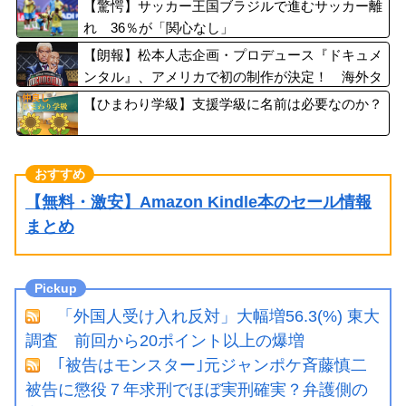
部裂傷及び打撲、頸部損傷・・・
【驚愕】サッカー王国ブラジルで進むサッカー離
れ 36％が「関心なし」
【朗報】松本人志企画・プロデュース『ドキュメ
ンタル』、アメリカで初の制作が決定！ 海外タ
イトル『LOL』として世界25ヶ国・地域で展開
【ひまわり学級】支援学級に名前は必要なのか？
【無料・激安】Amazon Kindle本のセール情報
まとめ
「外国人受け入れ反対」大幅増56.3(%) 東大
調査 前回から20ポイント以上の爆増
｢被告はモンスター｣元ジャンポケ斉藤慎二
被告に懲役７年求刑でほぼ実刑確実？弁護側の