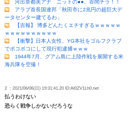
河出奈都美アナ ニットの●●、谷間チラ！！
アラブ首長国連邦「秋田市に2兆円の超巨大デ
ータセンター建てるわ」
【吉報】 博多どんたくエチすぎるｗｗｗｗｗ
ｗｗｗｗｗｗｗｗｗｗ
【衝撃】日本人女性、YG本社をゴルフクラブ
でボコボコにして現行犯逮捕ｗｗｗ
1944年7月、グアム島に上陸作戦を展開する米
海兵隊を空撮！
2 ：2021/06/06(日) 19:31:41.20 ID:At0ZV1Lh0.net
払うわけない
恐らく戦争しかないだろうな