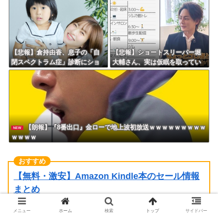
【悲報】倉持由香、息子の「自
【悲報】ショートスリーパー堀
閉スペクトラム症」診断にショ
大輔さん、実は仮眠を取ってい
ックで涙… 見逃していた乳幼児
たｗｗｗｗｗｗｗｗｗｗｗｗｗ
期のサインとは？
ｗｗ
【朗報】『8番出口』金ローで地上波初放送ｗｗｗｗｗｗｗｗｗ
NEW
ｗｗｗｗ
【無料・激安】Amazon Kindle本のセール情報
まとめ
メニュー
ホーム
検索
トップ
サイドバー