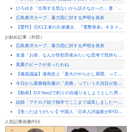
ひろゆき「出馬する気ないから話さなかった」妻「それでも不誠実だろ」→離婚協議へｗ...
広島東洋カープ、暴力団に対する声明を発表
【驚愕】元K1王者の久保優太、『電撃発表』キタァアアアアアーーーーーー！！
ハンターハンター第一王子ベンジャミィの守護霊獣の能力wwwwww
お勧め記事（外部）
広島東洋カープ、暴力団に対する声明を発表
国連事務総長「お金がありません。このままでは国連が完全崩壊します。助けて下さい」
友達「お前、なんか性犯罪者みたいな思考で気持ち悪いな」言われたわ
PTA会長「PTA参加拒否した親へ最終警告。こうなってもいい？」
真夏のピークが去ったわね
【朗報】『8番出口』金ローで地上波初放送ｗｗｗ
【徹底議論】漫画史上「最大のやらかし展開」って結局なんだと思う？
【配信者】「金バエ」のSNS更新が1週間途絶え、様々な憶測が飛び交う。1週間ぶり...
今日から業務報告書の「庶務」っていう大項目が急に廃止されたんだけど意味不明すぎる
【緊急速報】NYで警官が黒人男性の首を絞め、暴動第二波不可避へ
【動画】DJI Neo2で釣りの自撮りをしようとした男の悲劇（ノ∇`）
絵師「アナログ絵で独学でここまで成長しましたー！」→AIイラストだろと批判殺到→...
【焦ったほうがいい】中国人「日本人評論家がBYDのラッコの装備を褒めてるけど中国...
Powered by livedoor 相互RSS
【画像】TWICE・モモ(30)、またしてもエチエチボデーを披露wwwwwwww...
人気記事画像RSS
しんのすけ「ギアスを手に入れたゾ」