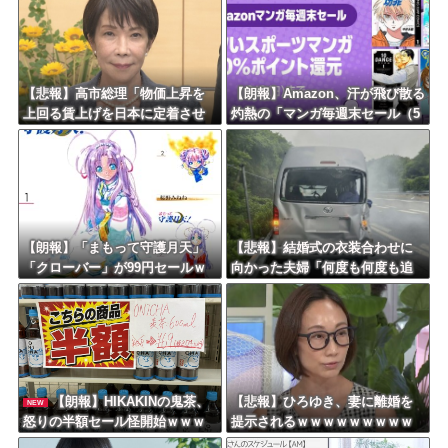
【悲報】高市総理「物価上昇を
【朗報】Amazon、汗が飛び散る
上回る賃上げを日本に定着させ
灼熱の「マンガ毎週末セール（5
る」 →国家公務員月給3.51％増
0%還元）」を開催ｗｗｗｗｗｗ
へ 地方公務員も追随する見通し
ｗｗｗｗ
【朗報】「まもって守護月天」
【悲報】結婚式の衣装合わせに
「クローバー」が99円セールｗ
向かった夫婦「何度も何度も追
ｗｗｗｗｗｗｗｗｗｗｗ
突され…何が目的か本当に理解
できない」東名高速で続いた約1.
7キロの追突
【朗報】HIKAKINの鬼茶、
【悲報】ひろゆき、妻に離婚を
NEW
怒りの半額セール怪開始ｗｗｗ
提示されるｗｗｗｗｗｗｗｗｗ
ｗｗｗｗｗｗｗｗｗｗｗ
ｗｗｗｗｗｗｗ