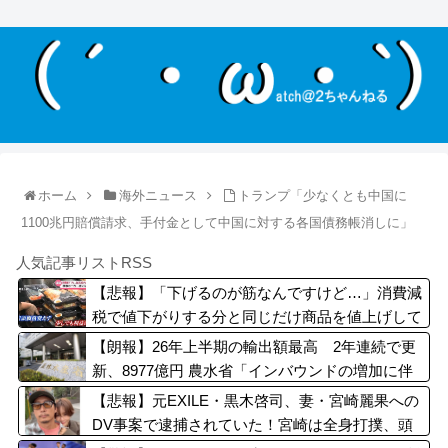
ホーム
海外ニュース
トランプ「少なくとも中国に
1100兆円賠償請求、手付金として中国に対する各国債務帳消しに」
人気記事リストRSS
【悲報】「下げるのが筋なんですけど…」消費減
税で値下がりする分と同じだけ商品を値上げして
店頭価格を変えない店も…
【朗報】26年上半期の輸出額最高 2年連続で更
新、8977億円 農水省「インバウンドの増加に伴
い、日本食の認知度が向上」
【悲報】元EXILE・黒木啓司、妻・宮崎麗果への
DV事案で逮捕されていた！宮崎は全身打撲、頭