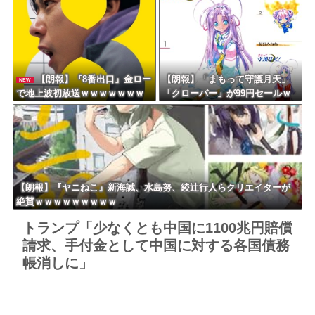
ｗｗ
【朗報】『8番出口』金ロー
【朗報】「まもって守護月天」
NEW
で地上波初放送ｗｗｗｗｗｗｗ
「クローバー」が99円セールｗ
ｗｗｗｗｗｗ
ｗｗｗｗｗｗｗｗｗｗｗ
【朗報】『ヤニねこ』新海誠、水島努、綾辻行人らクリエイターが
絶賛ｗｗｗｗｗｗｗｗｗ
トランプ「少なくとも中国に1100兆円賠償
請求、手付金として中国に対する各国債務
帳消しに」