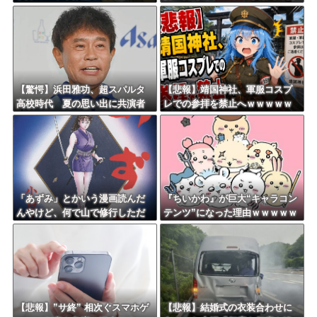
まらない」
されていた！宮崎は全身打撲、
頭部裂傷及び打撲、頸部損
傷・・・
【驚愕】浜田雅功、超スパルタ
【悲報】靖国神社、軍服コスプ
高校時代 夏の思い出に共演者
レでの参拝を禁止へｗｗｗｗｗ
衝撃「ええ？」「それはかわい
ｗｗｗｗｗｗｗｗｗｗｗｗｗｗ
そう」
「あずみ」とかいう漫画読んだ
『ちいかわ』が巨大“キャラコン
んやけど、何で山で修行しただ
テンツ”になった理由ｗｗｗｗｗ
けの子供達があんなに強いんや
ｗｗｗｗｗｗ
【悲報】”サ終” 相次ぐスマホゲ
【悲報】結婚式の衣装合わせに