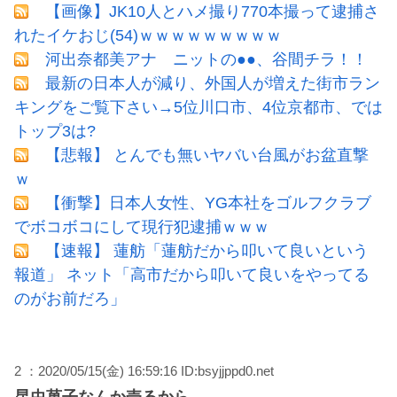
【画像】JK10人とハメ撮り770本撮って逮捕さ
れたイケおじ(54)ｗｗｗｗｗｗｗｗｗ
河出奈都美アナ ニットの●●、谷間チラ！！
最新の日本人が減り、外国人が増えた街市ラン
キングをご覧下さい→5位川口市、4位京都市、では
トップ3は?
【悲報】 とんでも無いヤバい台風がお盆直撃
ｗ
【衝撃】日本人女性、YG本社をゴルフクラブ
でボコボコにして現行犯逮捕ｗｗｗ
【速報】 蓮舫「蓮舫だから叩いて良いという
報道」 ネット「高市だから叩いて良いをやってる
のがお前だろ」
2 ：2020/05/15(金) 16:59:16 ID:bsyjjppd0.net
昆虫菓子なんか売るから