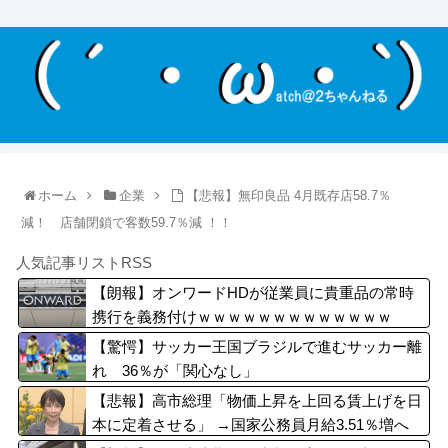
ホーム
企業
【悲報】無印良品 4月既存店58.7％
減！ 店舗閉鎖で客数59.7％減 ！！
人気記事リストRSS
【朗報】オンワードHDが従業員に貴重品の常時
携行を義務付けｗｗｗｗｗｗｗｗｗｗｗｗｗ
【驚愕】サッカー王国ブラジルで進むサッカー離
れ 36％が「関心なし」
【悲報】高市総理「物価上昇を上回る賃上げを日
本に定着させる」 →国家公務員月給3.51％増へ