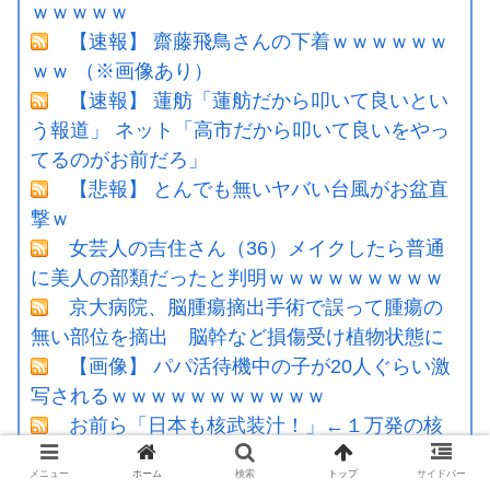
ｗｗｗｗｗ
【速報】 齋藤飛鳥さんの下着ｗｗｗｗｗｗ
ｗｗ （※画像あり）
【速報】 蓮舫「蓮舫だから叩いて良いとい
う報道」 ネット「高市だから叩いて良いをやっ
てるのがお前だろ」
【悲報】 とんでも無いヤバい台風がお盆直
撃ｗ
女芸人の吉住さん（36）メイクしたら普通
に美人の部類だったと判明ｗｗｗｗｗｗｗｗｗ
京大病院、脳腫瘍摘出手術で誤って腫瘍の
無い部位を摘出 脳幹など損傷受け植物状態に
【画像】 パパ活待機中の子が20人ぐらい激
写されるｗｗｗｗｗｗｗｗｗｗｗ
お前ら「日本も核武装汁！」←１万発の核
弾頭どこに
メニュー
ホーム
検索
トップ
サイドバー