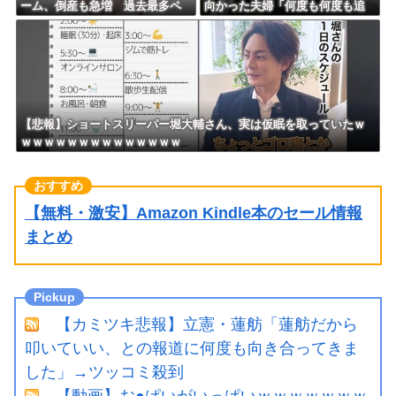
ーム、倒産も急増 過去最多ペ
向かった夫婦「何度も何度も追
ースで推移 「当たれば一攫千
突され…何が目的か本当に理解
金」過去の時代に
できない」東名高速で続いた約1.
7キロの追突
【悲報】ショートスリーパー堀大輔さん、実は仮眠を取っていたｗ
ｗｗｗｗｗｗｗｗｗｗｗｗｗｗ
【無料・激安】Amazon Kindle本のセール情報
まとめ
【カミツキ悲報】立憲・蓮舫「蓮舫だから
叩いていい、との報道に何度も向き合ってきま
した」→ツッコミ殺到
【動画】お●ぱいがいっぱいｗｗｗｗｗｗｗ