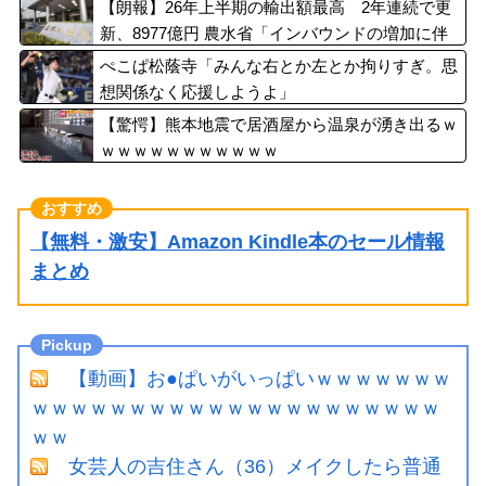
地方公務員も追随する見通し
【朗報】26年上半期の輸出額最高 2年連続で更
新、8977億円 農水省「インバウンドの増加に伴
い、日本食の認知度が向上」
ぺこぱ松蔭寺「みんな右とか左とか拘りすぎ。思
想関係なく応援しようよ」
【驚愕】熊本地震で居酒屋から温泉が湧き出るｗ
ｗｗｗｗｗｗｗｗｗｗｗ
【無料・激安】Amazon Kindle本のセール情報
まとめ
【動画】お●ぱいがいっぱいｗｗｗｗｗｗｗ
ｗｗｗｗｗｗｗｗｗｗｗｗｗｗｗｗｗｗｗｗｗ
ｗｗ
女芸人の吉住さん（36）メイクしたら普通