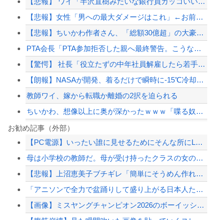
【悲報】 ワイ「半沢直樹みたいな銀行員カッコいい」銀行員の友人「あんな奴居ねえよ...
【悲報】女性「男への最大ダメージはこれ」←お前ら耐えられる？
【悲報】ちいかわ作者さん、「総額30億超」の大豪邸を建てる！？ｗｗｗｗｗ
PTA会長「PTA参加拒否した親へ最終警告。こうなってもいい？」
【驚愕】 社長「役立たずの中年社員解雇したら若手もみんな辞めてしまった…」
【朗報】NASAが開発、着るだけで瞬時に-15℃冷却する冷感ポンチョ3,980円...
教師ワイ、嫁から転職か離婚の2択を迫られる
ちいかわ、想像以上に奥が深かったｗｗｗ「喋る奴」と「喋らない奴」で人格に差がある...
【画像】このLINEで女がブチギレてる理由がわからない男、非モテ確定ｗｗｗｗｗｗ...
お勧め記事（外部）
【PC電源】いったい誰に見せるためにそんな所にLCD付けるのかな
ちいかわ、想像以上に奥が深かったｗｗｗ「喋る奴」と「喋らない奴」で人格に差がある...
母は小学校の教師だ。母が受け持ったクラスの女の子が中学でいじめを受けているようで...
国連事務総長「お金がありません。このままでは国連が完全崩壊します。助けて下さい」
【悲報】上沼恵美子ブチギレ「簡単にそうめん作れ言うけど、そうめん作りて地獄なん...
【画像】日本って45年前から変わらないんだなｗｗｗｗｗ
「アニソンで全力で盆踊りして盛り上がる日本人たち。伝統もオタクもこの熱量、素晴ら...
【配信者】「金バエ」のSNS更新が1週間途絶え、様々な憶測が飛び交う。1週間ぶり...
【画像】ミスヤングチャンピオン2026のボーイッシュお胸ｗｗｗｗｗｗｗｗｗｗｗｗ...
【緊急速報】NYで警官が黒人男性の首を絞め、暴動第二波不可避へ