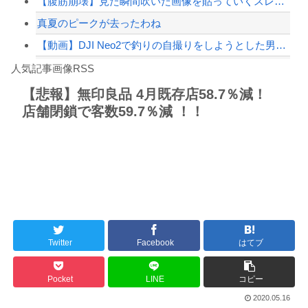
【腹筋崩壊】見た瞬間吹いた画像を貼っていくスレｗｗｗｗ
真夏のピークが去ったわね
【動画】DJI Neo2で釣りの自撮りをしようとした男の悲劇（ノ∇`）
Powered by livedoor 相互RSS
【焦ったほうがいい】中国人「日本人評論家がBYDのラッコの装備を褒めてるけど中国...
人気記事画像RSS
しんのすけ「ギアスを手に入れたゾ」
【悲報】無印良品 4月既存店58.7％減！
店舗閉鎖で客数59.7％減 ！！
8/4のニュース
日本旅行キャンセルすべきか…1万年ぶり史上最大級の火山の兆し＝韓国の反応
更新中止のお知らせ
海外「おめでとうタキ！」リヴァプール南野がバースデーゴール！！
Twitter
Facebook
はてブ
Powered by livedoor 相互RSS
Pocket
LINE
コピー
2020.05.16