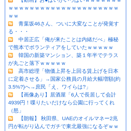
ｗｗｗｗｗｗｗｗｗｗｗｗｗｗｗｗｗｗｗｗｗ
ｗｗ
青葉坂46さん、ついに大変なことが発覚す
る・・・
中居正広「俺が来たことは内緒だべ」極秘
で熊本でボランティアをしていたｗｗｗｗｗ
韓国の新築マンション、築１年半でテラス
が丸ごと落下ｗｗｗｗｗ
高市総理「物価上昇を上回る賃上げを日本
に定着させる」→国家公務員の月給大幅増額(約
3.5%?)へ→庶民「え、ワイらは?」
【画像あり】居酒屋「6人で長居して会計
4939円！喋りたいだけなら公園に行ってくれ
（怒」
【朗報】 秋田県、UAEのオイルマネー2兆
円が転がり込んでガチで東北最強になるぞｗｗ