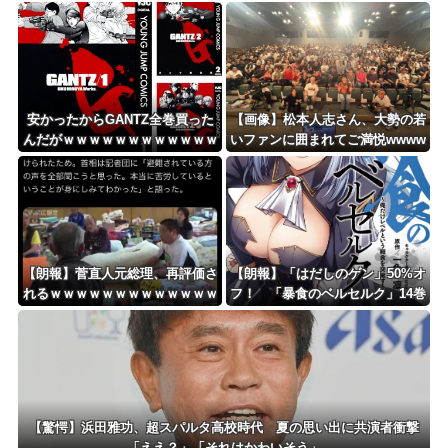
で涙… 見逃していた乳幼児期の
藤の不同意性交公判
サインとは？
安かったからGANTZ全巻買った
【画像】松本人志さん、大勢の若
んだがｗｗｗｗｗｗｗｗｗｗｗｗ
いファンに囲まれてご満悦wwww
ｗ
wwwwwwwwww
【朗報】菅直人元総理、再評価さ
【朗報】「はだしのゲン」50%オ
れるｗｗｗｗｗｗｗｗｗｗｗｗｗ
フ！ 「暴食のベルセルク」14巻
ｗｗｗｗｗ
無料ｗｗｗｗｗｗ
【驚愕】浜田雅功、超スパルタ高校時代 夏の思い出に共演者衝撃
「ええ？」「それはかわいそう」