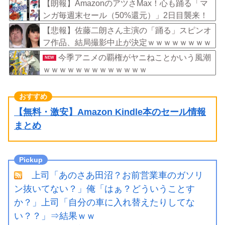
【朗報】AmazonのアツさMax！心も踊る「マ
ンガ毎週末セール（50%還元）」2日目襲来！
【悲報】佐藤二朗さん主演の「踊る」スピンオ
フ作品、結局撮影中止が決定ｗｗｗｗｗｗｗｗ
ｗ
今季アニメの覇権がヤニねことかいう風潮
NEW
ｗｗｗｗｗｗｗｗｗｗｗｗｗ
【無料・激安】Amazon Kindle本のセール情報
まとめ
上司「あのさあ田沼？お前営業車のガソリ
ン抜いてない？」俺「はぁ？どういうことす
か？」上司「自分の車に入れ替えたりしてな
い？？」⇒結果ｗｗ