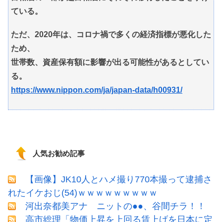
ている。
ただ、2020年は、コロナ禍で多くの経済指標が悪化した
ため、
世帯数、資産保有額に影響が出る可能性があるとしてい
る。
https://www.nippon.com/ja/japan-data/h00931/
人気お勧め記事
【画像】JK10人とハメ撮り770本撮って逮捕さ
れたイケおじ(54)ｗｗｗｗｗｗｗｗｗ
河出奈都美アナ ニットの●●、谷間チラ！！
高市総理「物価上昇を上回る賃上げを日本に定