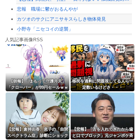
悲報 職場に鬱がおるんやが
カツオのサクにアニサキスらしき物体発見
小野寺「ニセコイの逆襲」
Powered by livedoor 相互RSS
【シンデレラガールズ】百鬼夜行をテーマとしたPOP UP SHOPが東京・大阪に...
人気記事画像RSS
【言うて人手不足だし？】未経験から「エンジニア」になるという選択‥‥
8/4のニュース
日本旅行キャンセルすべきか…1万年ぶり史上最大級の火山の兆し＝韓国の反応
更新中止のお知らせ
【朗報】「まもって守護月天」
移民を過剰に問題視してる人ら一
「クローバー」が99円セールｗｗ
定数いるけどさ・・・
海外「おめでとうタキ！」リヴァプール南野がバースデーゴール！！
ｗｗｗｗｗｗｗｗｗｗ
Powered by livedoor 相互RSS
【悲報】倉持由香、息子の「自閉
【悲報】「舌を入れてきたから歯
スペクトラム症」診断にショック
と口でブロック」元ジャンポケ斉