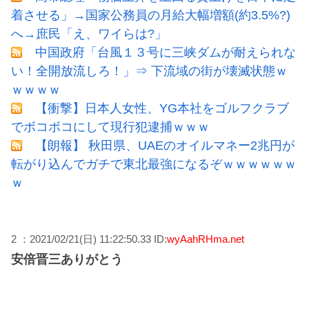
着させる」→国家公務員の月給大幅増額(約3.5%?)
へ→庶民「え、ワイらは?」
中国政府「台風１３号に三峡ダムが耐えられな
い！全開放流しろ！」⇒ 下流域の街が壊滅状態ｗ
ｗｗｗｗ
【衝撃】日本人女性、YG本社をゴルフクラブ
でボコボコにして現行犯逮捕ｗｗｗ
【朗報】 秋田県、UAEのオイルマネー2兆円が
転がり込んでガチで東北最強になるぞｗｗｗｗｗｗ
ｗ
2 ：2021/02/21(日) 11:22:50.33 ID:
wyAahRHma.net
安倍晋三ありがとう