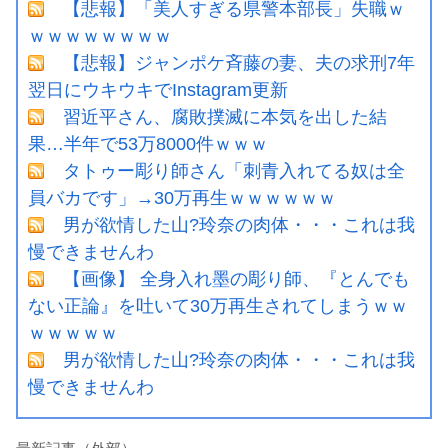
【悲報】「美人すぎる県警本部長」失職ｗ
ｗｗｗｗｗｗｗｗ
【悲報】ジャンポケ斉藤の妻、夫の求刑7年
翌日にウキウキでInstagram更新
習近平さん、腐敗撲滅に本気を出した結
果…半年で53万8000件ｗｗｗ
タトゥー彫り師さん「刺青入れてる奴は全
員バカです」→30万再生ｗｗｗｗｗｗ
男が欲情した山?玲奈の肉体・・・これは我
慢できませんわ
【画像】 全身入れ墨の彫り師、『とんでも
ない正論』を吐いて30万再生されてしまうｗｗ
ｗｗｗｗｗ
男が欲情した山?玲奈の肉体・・・これは我
慢できませんわ