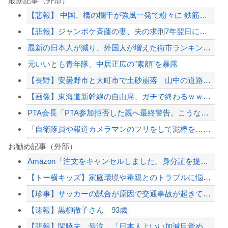
最新記事（外部）
【悲報】 中国、橋の欄干が強風一発で粉々に 鉄筋ゼロ 当局「接着剤でくっつけただ...
【悲報】ジャンポケ斉藤の妻、夫の求刑7年翌日にウキウキでInstagram更新
最新の日本人が減り、外国人が増えた街市ランキングをご覧下さい→5位川口市、4位京...
元いいとも青年隊、中居正広の”素顔”を暴露
【長野】安曇野市と大町市で土砂崩落 山中の道路が寸断 宿泊客や登山客など計400...
【画像】東海道新幹線の自由席、ガチで終わるｗｗｗｗ
PTA会長「PTA参加拒否した親へ最終警告。こうなってもいい？」
「自衛隊員や報道カメラマンのフリをして泥棒を…」500万円分の預金通帳を盗まれた...
習近平さん、腐敗撲滅に本気を出した結果…半年で53万8000件ｗｗｗ
お勧め記事（外部）
Amazon「注文をキャンセルしました。身分証を提出してください」 X民「は？怪...
ショートスリーパー堀大輔氏、涙を流す
【トー横キッズ】家庭環境や毒親とのトラブルに悩む若者「大人に相談しても具体的に何...
【夏の悲劇】父親、溺れた息子を救おうとしてﾀﾋ亡 →専門家も警鐘「救助は二次被害...
【珍事】サッカーの試合が原因で交通事故が起きてしまう。
世耕議員、国会で審議・議決した予算を財務省が勝手に３兆円動かしていると指摘・問題...
【速報】黒柳徹子さん 93歳
【配信者】「金バエ」のSNS更新が1週間途絶え、様々な憶測が飛び交う。1週間ぶり...
【悲報】関暁夫、号泣。「日本人よいい加減目覚めろ！」と涙の訴え
【緊急速報】NYで警官が黒人男性の首を絞め、暴動第二波不可避へ