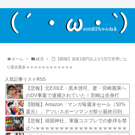
ホーム
経済
【朗報】資産1億円以上が132万世帯にな
り過去最多ｗｗｗｗｗｗｗｗｗｗｗｗ
人気記事リストRSS
【悲報】元EXILE・黒木啓司、妻・宮崎麗果へ
のDV事案で逮捕されていた！宮崎は全身打
撲、頭部裂傷及び打撲、頸部損傷・・・
【朗報】Amazon「マンガ毎週末セール（50%
還元）」アツいスポーツマンガ祭り最終日到
来！！！
【悲報】靖国神社、軍服コスプレでの参拝を禁
止へｗｗｗｗｗｗｗｗｗｗｗｗｗｗｗｗｗｗｗ