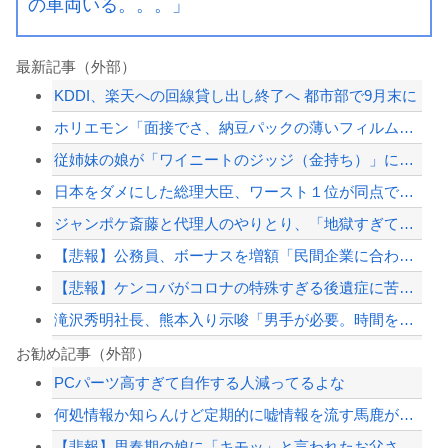
の車両いる。。。」
最新記事（外部）
KDDI、楽天への回線貸し出し終了へ 都市部で9月末に
ホリエモン「面接でさ、納豆パックの薄いフィルムって何のために入っていの？って聞く...
従姉妹の娘が「ワイニートのジッジ（金持ち）」にやたら会いに来る理由ｗｗｗｗｗ
日本をダメにした総理大臣、ワースト１位が同点でこの人ｗｗｗｗｗｗ
ジャンポケ斎藤と代理人のやりとり、「地獄すぎて完全にコントになってる……」と衝撃...
【悲報】公務員、ボーナスを増額「民間企業に合わせました」
【悲報】ケンコバがコロナの特殊すぎる後遺症に苦しんでいる模様…お前らの周りにもこ...
滝沢秀明社長、熊本入り示唆「男手が必要。時間を見つけて行きたい」
ショートスリーパー堀大輔、高須幹弥にブチギレ
お勧め記事（外部）
PCパーツ高すぎて自作する人減ってるよな
【これは重い】江口寿史さん「自分の絵ごと、このジャンルはそろそろ終わりかな」
何処情報か知らんけど定期的に嘘情報を流す馬鹿がいる
何処情報か知らんけど定期的に嘘情報を流す馬鹿がいる
【悲報】思春期の娘に「キモッ」と言われたお父さん、グレる
【最近】冷たい空調服ってやつが出てるらしくめっちゃ欲しい