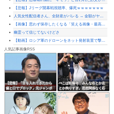
【悲報】Jリーグ開幕戦視聴率、爆死ｗｗｗｗｗｗｗ
【配信者】「金バエ」のSNS更新が1週間途絶え、様々な憶測が飛び交う。1週間ぶり...
人気女性配信者さん、全財産がバレる → 金額がヤバすぎるｗｗｗｗｗｗ
【緊急速報】NYで警官が黒人男性の首を絞め、暴動第二波不可避へ
【画像】思わず保存したくなる「笑える画像・最高な画像」貼っていけｗｗｗｗｗ
幽霊って信じてないけどさ
【動画】ロシア軍のドローンをネット発射装置で撃墜するウクライナ。
Powered by livedoor 相互RSS
【最近】冷たい空調服ってやつが出てるらしくめっちゃ欲しい
人気記事画像RSS
実況「金メダルをとった萩野には俺さんへの挑戦権を手にしました！」俺「ほう君が萩野...
8/4のニュース
日本旅行キャンセルすべきか…1万年ぶり史上最大級の火山の兆し＝韓国の反応
更新中止のお知らせ
【悲報】「舌を入れてきたから
ぺこぱ松蔭寺「みんな右とか左
歯と口でブロック」元ジャンポ
とか拘りすぎ。思想関係なく応
海外「おめでとうタキ！」リヴァプール南野がバースデーゴール！！
ケ斉藤の不同意性交公判
援しようよ」