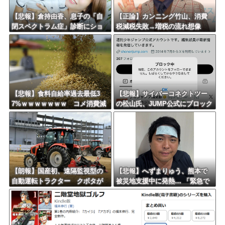
Powered by livedoor 相互RSS
【悲報】倉持由香、息子の「自
【正論】カンニング竹山、消費
閉スペクトラム症」診断にショ
税減税失敗→増税の流れ想像
ックで涙… 見逃していた乳幼児
「次誰が総理やりたいと思いま
期のサインとは？
す？」
【悲報】食料自給率過去最低3
【悲報】サイバーコネクトツー
7%ｗｗｗｗｗｗｗ コメ消費減
の松山氏、JUMP公式にブロック
響く・・・
されるｗｗｗｗｗｗｗｗｗｗｗ
【朗報】国産初、遠隔監視型の
【悲報】へずまりゅう、熊本で
自動運転トラクター クボタが
被災地支援中に発熱… 「緊急で
来春に発売！！！
病院に向かい点滴を打ったら楽
に」 回復を報告