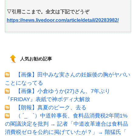
▽引用ここまで。全文は下記でどうぞ
https://news.livedoor.com/article/detail/20283982/
人気お勧め記事
【画像】田中みな実さんの妊娠後の胸がヤバい
ことになってる
【画像】小倉ゆうか(27)さん、7年ぶり
『FRIDAY』表紙で神ボディ大解放
【朗報】真夏のピーク、去る
（ ´_ゝ`）中道幹事長、食料品消費税2年間1%
の閣議決定を批判 → 記者「中道改革連合は食料品
消費税ゼロを公約に掲げていたが？」→ 階猛氏「