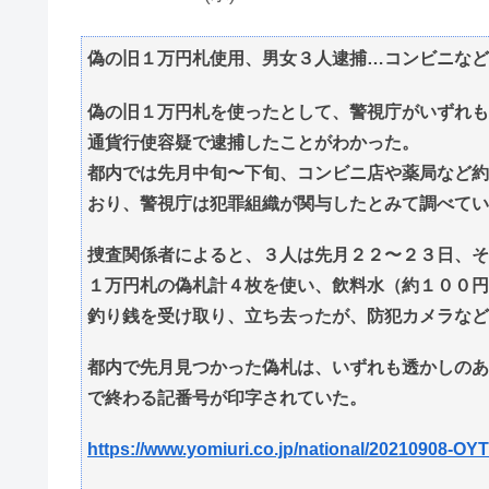
偽の旧１万円札使用、男女３人逮捕…コンビニなど
偽の旧１万円札を使ったとして、警視庁がいずれも
通貨行使容疑で逮捕したことがわかった。
都内では先月中旬〜下旬、コンビニ店や薬局など約
おり、警視庁は犯罪組織が関与したとみて調べてい
捜査関係者によると、３人は先月２２〜２３日、そ
１万円札の偽札計４枚を使い、飲料水（約１００円
釣り銭を受け取り、立ち去ったが、防犯カメラなど
都内で先月見つかった偽札は、いずれも透かしのあ
で終わる記番号が印字されていた。
https://www.yomiuri.co.jp/national/20210908-OY