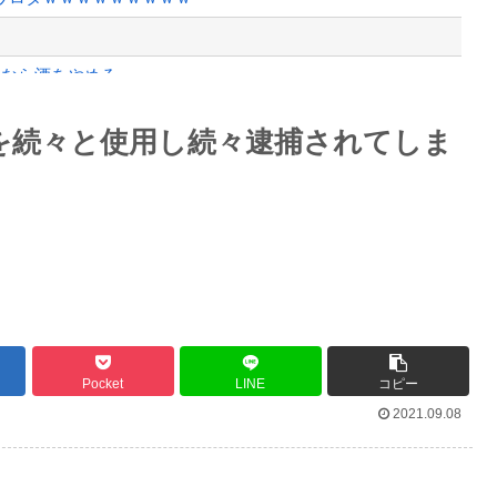
いなら酒をやめろ
と衝突したドラレコが（ノ∇`）
Powered by livedoor 相互RSS
を続々と使用し続々逮捕されてしま
」
最大級の火山の兆し＝韓国の反応
バースデーゴール！！
Pocket
LINE
コピー
2021.09.08
Powered by livedoor 相互RSS