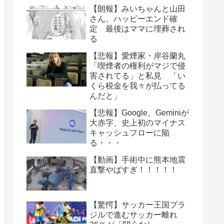
【朗報】みいちゃんと山田
さん、ハッピーエンド確
定 最後はママに埋葬され
る
【悲報】愛煙家・岸谷蘭丸
「喫煙者の権利がマジで侵
害されてる」と私見 「い
くら税金を我々が払ってる
んだと」
【悲報】Google、Geminiが
大赤字、史上初のマイナス
キャッシュフローに陥
る・・・
【動画】手術中に熊本地震
直撃やばすぎ！！！！！
【驚愕】サッカー王国ブラ
ジルで進むサッカー離れ