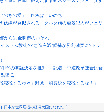
を大量に在庫に抱えたまま新米シーズン突入「安す
いのちの党」 略称は「いのち」
え伏線が発掘される。クルタ族の虐殺犯人がツェリ
外部から完全制御のおそれ
イスラム教徒の“急進左派”候補が勝利確実に?トラ
！
年間1%の閣議決定を批判 → 記者「中道改革連合は食
 階猛氏「
税減税するわｗ」野党「消費税を減税するな！」
も日本が世界屈指の経済大国になれた「...