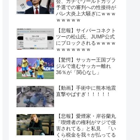
会、ガチでワールドカップ
予選での審判への性接待が
バレ大炎上大騒ぎにｗｗｗ
ｗｗｗｗｗ
【悲報】サイバーコネクト
ツーの松山氏、JUMP公式
にブロックされるｗｗｗｗ
ｗｗｗｗｗｗｗ
【驚愕】サッカー王国ブラ
ジルで進むサッカー離れ
36％が「関心なし」
【動画】手術中に熊本地震
直撃やばすぎ！！！！！
【悲報】愛煙家・岸谷蘭丸
「喫煙者の権利がマジで侵
害されてる」と私見 「い
くら税金を我々が払ってる