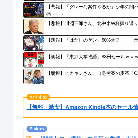
【悲報】「グレーな案件やるか」少年の闇バ
捕・・・
【悲報】川淵三郎さん、北中米W杯振り返
【朗報】「はだしのゲン」50%オフ！ 「
【朗報】「東京大学物語」88円セールｗｗ
【朗報】ヒカキンさん、自身考案の麦茶「ON
【無料・激安】Amazon Kindle本のセー