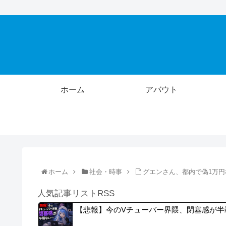
ホーム
アバウト
ホーム
社会・時事
グエンさん、都内で偽1万
人気記事リストRSS
【悲報】今のVチューバー界隈、閉塞感が半