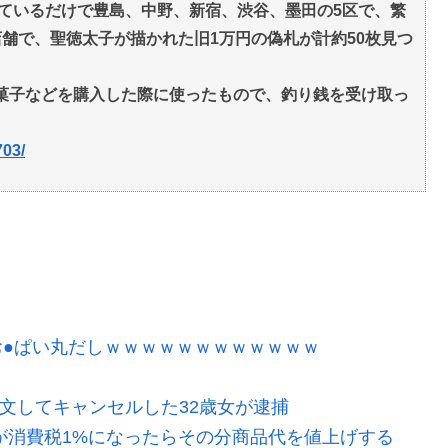
しているだけで豊島、中野、新宿、渋谷、墨田の5区で、繁
舗で、聖徳太子が描かれた旧1万円の偽札が計約50枚見つ
菓子などを購入した際に使ったもので、釣り銭を受け取っ
703/
●ぱい丸だしｗｗｗｗｗｗｗｗｗｗｗｗ
注文してキャンセルした32歳女が逮捕
が消費税1%になったらその分商品代を値上げする