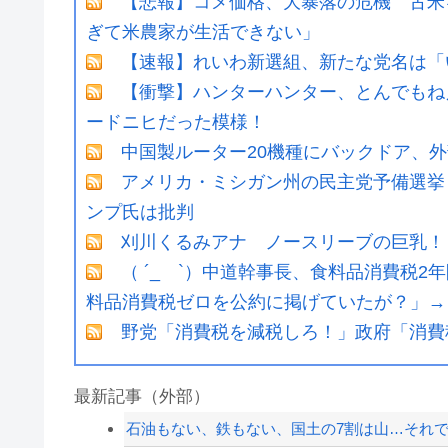
【悲報】コメ価格、大暴落の危機 古米
ぎて米農家が生活できない」
【速報】れいわ新選組、新たな党名は「
【衝撃】ハンターハンター、とんでもね
ードニヒだった模様！
中国製ルーター20機種にバックドア、
アメリカ・ミシガン州の民主党予備選挙 
ンプ氏は批判
刈川くるみアナ ノースリーブの巨乳！
（ ´_ゝ`）中道幹事長、食料品消費税2
料品消費税ゼロを公約に掲げていたが？」→
野党「消費税を減税しろ！」政府「消費
最新記事（外部）
石油もない、鉄もない、国土の7割は山…それで