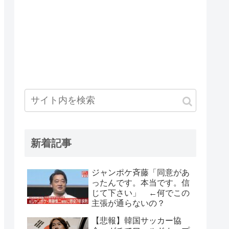
新着記事
ジャンポケ斉藤「同意があ
ったんです。本当です。信
じて下さい」 ←何でこの
主張が通らないの？
【悲報】韓国サッカー協