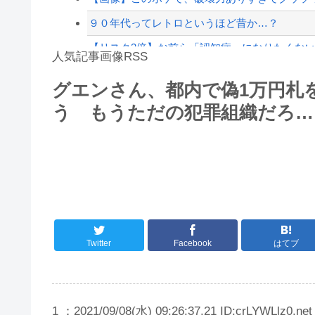
９０年代ってレトロというほど昔か…？
【リスク3倍】お前ら「認知症」になりたくな
人気記事画像RSS
【動画】両方馬鹿（笑）ミニストップでトラック
グエンさん、都内で偽1万円札
白石「あ、あきら様……？」あきら「……白石
う もうただの犯罪組織だろ…
8/4のニュース
日本旅行キャンセルすべきか…1万年ぶり史上
更新中止のお知らせ
海外「おめでとうタキ！」リヴァプール南野が
Twitter
Facebook
はてブ
1 ：2021/09/08(水) 09:26:37.21 ID:crLYWLlz0.net