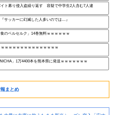
イト募り侵入盗繰り返す 容疑で中学生2人含む7人逮
り『サッカーに幻滅した人多いのでは…』
暴食のベルセルク」14巻無料ｗｗｗｗｗｗ
ｗｗｗｗｗｗｗｗｗｗｗｗｗｗｗｗ
ICHA」1万4400本を熊本県に発送ｗｗｗｗｗｗｗ
ル情報まとめ