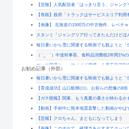
【悲報】人気配信者「はっきり言う、ジャングリ
【有能】政府「トラックはサービスエリア利用有
【画像】 北海道の1500万の中古物件、レベチｗ
スタンミ「ジャングリア行ってきたんだけどほ
毎日暑いから雪に関連する映画でも観ようと「
（ ´_ゝ`）中道幹事長、食料品消費税2年間1%の
ついに国産ヒューマノイド登場、人手不足深刻
お勧め記事（外部）
暴力行為法違反の疑いで、毎日新聞記者を逮捕
毎日暑いから雪に関連する映画でも観ようと「
消費税減税に反対していた財務省の面目が丸潰れ
【育成成功】山口航輝(ロ)、お前らの想像の8
昔の自販機が最高すぎる
【ガチ朗報】関東、もう真夏の暑さが終わるか
【悲報】嫁に15年間嘘つかれてて心が壊れてる
【動画】手術中に熊本地震直撃した動画がやば
【配信者】「金バエ」のSNS更新が1週間途絶え
【悲報】クロちゃん、まともになってしまう
【緊急速報】NYで警官が黒人男性の首を絞め
【画像】このボケて、破壊力ありすぎてクッソ