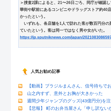
＞捜査2課によると、21〜26日ごろ、同庁が確認
華街や駅前にあるコンビニやドラッグストア約40店
かったという。
いずれも、各店舗を1人で訪れた客が数百円分の
ていたという。客は同一ではなく男や女がいた。
https://jp.sputniknews.com/japan/202108308659
人気お勧め記事
【動画】ブラジルまんさん、信号待ちでお
山之内すず、意外とお胸が大きかった
週間少年ジャンプのグッズ(43億円分)を
【悲報】 町のお弁当屋さん「申し訳ない