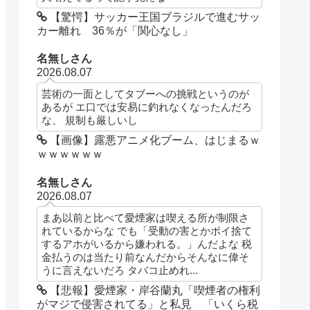
【驚愕】サッカー王国ブラジルで進むサッ
カー離れ 36％が「関心なし」
名無しさん
2026.08.07
芸術の一面としてタブーへの挑戦というのが
あるが エ口では安易に釣れなくなったんだろ
な、 規制も厳しいし
【画像】露悪アニメ化ブーム、はじまるｗ
ｗｗｗｗｗｗ
名無しさん
2026.08.07
まあ以前と比べて愛煙家は喫える所が制限さ
れているからな でも「受動の害とかポイ捨て
するアホがいるから嫌われる。」んだよな 税
金払うのは当たり前なんだからそんなに偉そ
うに言えないだろ タバコ止めれ...
【悲報】愛煙家・岸谷蘭丸「喫煙者の権利
がマジで侵害されてる」と私見 「いくら税