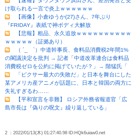
【速報】ダウンタウン浜田さん、差別発言と受
け取られる一言で炎上ｗｗｗｗｗｗ
【画像】小倉ゆうか(27)さん、7年ぶり
『FRIDAY』表紙で神ボディ大解放
【悲報】粗品、永久追放ｗｗｗｗｗｗｗｗｗｗ
ｗｗｗｗｗ（証拠あり）
（ ´_ゝ`）中道幹事長、食料品消費税2年間1%
の閣議決定を批判 → 記者「中道改革連合は食料品
消費税ゼロを公約に掲げていたが？」→ 階猛氏「
「ピクサー最大の失敗だ」と日本を舞台にした
某アメリカ産アニメが話題に、日本と韓国の両方に
失礼すぎるわ……
【平和宣言を非難】 ロシア外務省報道官「広
島市長は『偽りの呪文』繰り返している」
2 ：2022/01/13(木) 01:27:40.98 ID:HQk6uiaw0.net