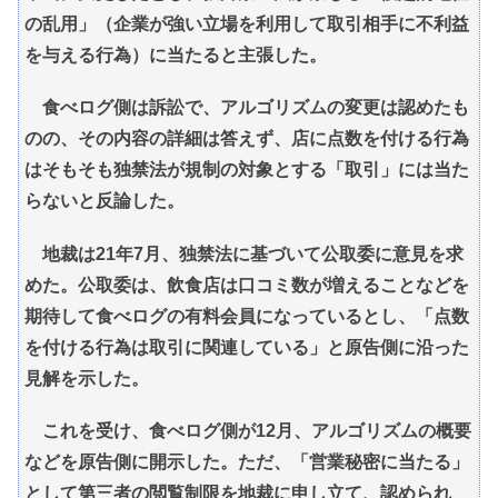
の乱用」（企業が強い立場を利用して取引相手に不利益
を与える行為）に当たると主張した。
食べログ側は訴訟で、アルゴリズムの変更は認めたも
のの、その内容の詳細は答えず、店に点数を付ける行為
はそもそも独禁法が規制の対象とする「取引」には当た
らないと反論した。
地裁は21年7月、独禁法に基づいて公取委に意見を求
めた。公取委は、飲食店は口コミ数が増えることなどを
期待して食べログの有料会員になっているとし、「点数
を付ける行為は取引に関連している」と原告側に沿った
見解を示した。
これを受け、食べログ側が12月、アルゴリズムの概要
などを原告側に開示した。ただ、「営業秘密に当たる」
として第三者の閲覧制限を地裁に申し立て、認められ