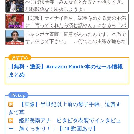
ぺこぱ松蔭寺「みんな右とか左とか拘りすぎ。
思想関係なく応援しようよ」
【悲報】ナイナイ岡村、家事をめぐる妻の不満
に「言ってくれたら済む話やん」になるみ「バ
イトやったらクビやで」説教受け黙り込む
ジャンポケ斉藤「同意があったんです。本当で
す。信じて下さい」 ←何でこの主張が通らな
いの？
【無料・激安】Amazon Kindle本のセール情報
まとめ
【画像】半世紀以上前の母子手帳、迫真す
ぎて草
姫野美南アナ ピタピタ衣装でインタビュ
ー、胸くっきり！！【GIF動画あり】