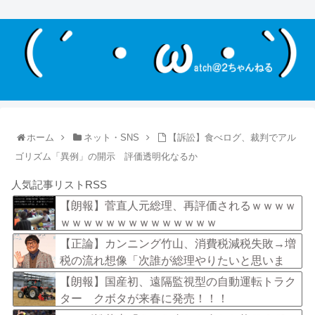
ホーム
ネット・SNS
【訴訟】食べログ、裁判でアル
ゴリズム「異例」の開示 評価透明化なるか
人気記事リストRSS
【朗報】菅直人元総理、再評価されるｗｗｗｗ
ｗｗｗｗｗｗｗｗｗｗｗｗｗｗ
【正論】カンニング竹山、消費税減税失敗→増
税の流れ想像「次誰が総理やりたいと思いま
す？」
【朗報】国産初、遠隔監視型の自動運転トラク
ター クボタが来春に発売！！！