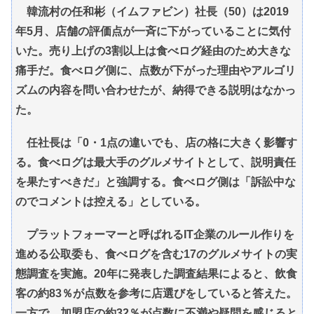
韓流村の任和彬（イムファビン）社長（50）は2019
年5月、店舗の評価点が一斉に下がっていることに気付
いた。売り上げの3割以上は食べログ経由のため大きな
痛手だ。食べログ側に、点数が下がった理由やアルゴリ
ズムの内容を問い合わせたが、納得できる説明はなかっ
た。
任社長は「0・1点の違いでも、店の格に大きく影響す
る。食べログは最大手のグルメサイトとして、説明責任
を果たすべきだ」と強調する。食べログ側は「訴訟中な
のでコメントは控える」としている。
プラットフォーマーと呼ばれるIT企業のルール作りを
進める公取委も、食べログを含む17のグルメサイトの実
態調査を実施。20年に発表した調査結果によると、飲食
客の約83％が点数を参考に店選びをしていると答えた。
一方で、加盟店の約32％が点数に不満や疑問を感じると