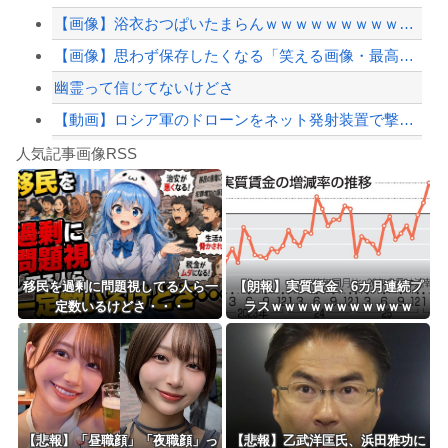
【画像】浴衣おつぱいたまらんｗｗｗｗｗｗｗｗｗｗｗ
【緊急速報】NYで警官が黒人男性の首を絞め、暴動第二波不可避へ
【画像】思わず保存したくなる「笑える画像・最高な画像」貼っていけｗｗｗｗｗ
幽霊って信じてないけどさ
【動画】ロシア軍のドローンをネット発射装置で撃墜するウクライナ。
Powered by livedoor 相互RSS
【最近】冷たい空調服ってやつが出てるらしくめっちゃ欲しい
人気記事画像RSS
実況「金メダルをとった萩野には俺さんへの挑戦権を手にしました！」俺「ほう君が萩野...
8/4のニュース
日本旅行キャンセルすべきか…1万年ぶり史上最大級の火山の兆し＝韓国の反応
更新中止のお知らせ
移民を過剰に問題視してる人ら一
【朗報】実質賃金、6カ月連続プ
定数いるけどさ・・・
ラスｗｗｗｗｗｗｗｗｗｗｗ
海外「おめでとうタキ！」リヴァプール南野がバースデーゴール！！
Powered by livedoor 相互RSS
【悲報】「昼職顔」「夜職顔」っ
【悲報】乙武洋匡氏、浜田雅功に