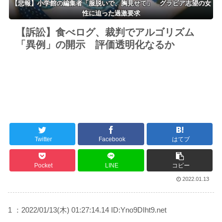
【悲報】小学館の編集者「服脱いで、胸見せて」 グラビア志望の女
性に迫った過激要求
【訴訟】食べログ、裁判でアルゴリズム
「異例」の開示 評価透明化なるか
Twitter
Facebook
はてブ
Pocket
LINE
コピー
2022.01.13
1 ：2022/01/13(木) 01:27:14.14 ID:Yno9DIht9.net