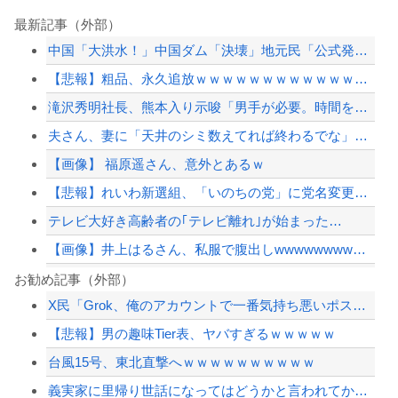
最新記事（外部）
中国「大洪水！」中国ダム「決壊」地元民「公式発表より死者多い！」中国政府「住民拘...
【悲報】粗品、永久追放ｗｗｗｗｗｗｗｗｗｗｗｗｗｗｗ（証拠あり）
滝沢秀明社長、熊本入り示唆「男手が必要。時間を見つけて行きたい」
夫さん、妻に「天井のシミ数えてれば終わるでな」と押し倒されて性行為 → 凄いこと...
【画像】 福原遥さん、意外とあるｗ
【悲報】れいわ新選組、「いのちの党」に党名変更 ゴルゴ松本に「党首は決まり」の声
テレビ大好き高齢者の｢テレビ離れ｣が始まった…
【画像】井上はるさん、私服で腹出しwwwwwwwwwwwwwwwwwwwwwww...
国産初、遠隔監視型の自動運転トラクター…クボタが来春に発売！
お勧め記事（外部）
X民「Grok、俺のアカウントで一番気持ち悪いポストを教えて」→超火力の回答に完...
【速報】江別大学生暴行死 “主犯格”の特定少年・川口侑斗被告に「無期懲役」の判決...
【悲報】男の趣味Tier表、ヤバすぎるｗｗｗｗｗ
ジャンポケ斎藤と代理人のやりとり、「地獄すぎて完全にコントになってる……」と衝撃...
台風15号、東北直撃へｗｗｗｗｗｗｗｗｗｗ
【速報】江別大学生暴行死 “主犯格”の特定少年・川口侑斗被告に「無期懲役」の判決...
義実家に里帰り世話になってはどうかと言われてかなり悩んでいる
【配信者】「金バエ」のSNS更新が1週間途絶え、様々な憶測が飛び交う。1週間ぶり...