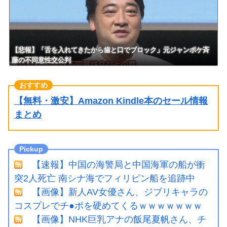
イトやったらクビやで」説教受
け黙り込む
【悲報】「舌を入れてきたから歯と口でブロック」元ジャンポケ斉
藤の不同意性交公判
【無料・激安】Amazon Kindle本のセール情報
まとめ
【速報】中国の海警局と中国海軍の船が衝
突2人死亡 南シナ海でフィリピン船を追跡中
【画像】新人AV女優さん、ジブリキャラの
コスプレでチ●ポを硬めてくるｗｗｗｗｗｗｗ
【画像】NHK巨乳アナの飯尾夏帆さん、チ