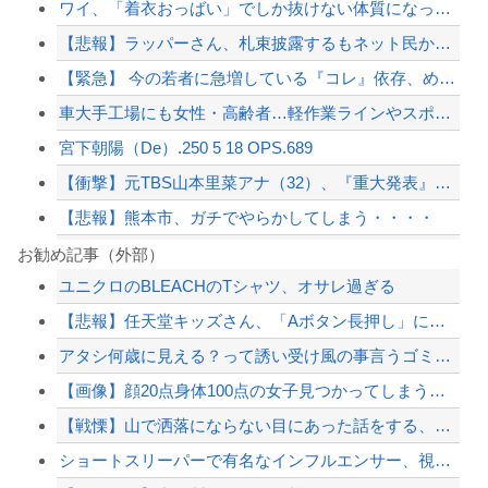
ワイ、「着衣おっばい」でしか抜けない体質になってしまうｗｗｗｗｗ
【悲報】ラッパーさん、札束披露するもネット民から「新社会人の初ボーナスくらいしか...
【緊急】 今の若者に急増している『コレ』依存、めちゃくちゃ深刻な模様w w w ...
車大手工場にも女性・高齢者…軽作業ラインやスポットワーク
宮下朝陽（De）.250 5 18 OPS.689
【衝撃】元TBS山本里菜アナ（32）、『重大発表』キタァアアアアーーーー！！
【悲報】熊本市、ガチでやらかしてしまう・・・・
ジャンポケ斎藤と代理人のやりとり、「地獄すぎて完全にコントになってる……」と衝撃...
お勧め記事（外部）
ユニクロのBLEACHのTシャツ、オサレ過ぎる
【悲報】Motorolaのスマホ、ポンコツすぎる
【悲報】任天堂キッズさん、「Aボタン長押し」に気づかず任天堂に修正させてしまう
東京駅近くに「地下シェルター」整備を正式表明…小池百合子知事「多くの方が滞在、施...
アタシ何歳に見える？って誘い受け風の事言うゴミってまだ生存してるよね～
イギリス経済紙「日本の年金制度は低レベル、Cランクに位置づけられる」
【画像】顔20点身体100点の女子見つかってしまうｗｗｗｗｗｗｗｗ
【配信者】「金バエ」のSNS更新が1週間途絶え、様々な憶測が飛び交う。1週間ぶり...
【戦慄】山で洒落にならない目にあった話をする、オカルト系で
【緊急速報】NYで警官が黒人男性の首を絞め、暴動第二波不可避へ
ショートスリーパーで有名なインフルエンサー、視聴者から「寝た方がいい」と言わ...