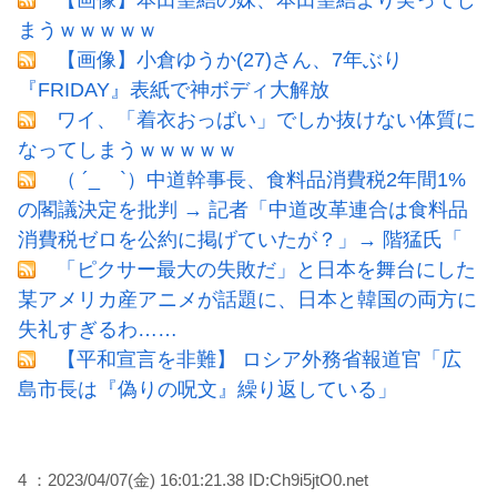
【画像】本田望結の妹、本田望結より実ってし
まうｗｗｗｗｗ
【画像】小倉ゆうか(27)さん、7年ぶり
『FRIDAY』表紙で神ボディ大解放
ワイ、「着衣おっばい」でしか抜けない体質に
なってしまうｗｗｗｗｗ
（ ´_ゝ`）中道幹事長、食料品消費税2年間1%
の閣議決定を批判 → 記者「中道改革連合は食料品
消費税ゼロを公約に掲げていたが？」→ 階猛氏「
「ピクサー最大の失敗だ」と日本を舞台にした
某アメリカ産アニメが話題に、日本と韓国の両方に
失礼すぎるわ……
【平和宣言を非難】 ロシア外務省報道官「広
島市長は『偽りの呪文』繰り返している」
4 ：2023/04/07(金) 16:01:21.38 ID:Ch9i5jtO0.net