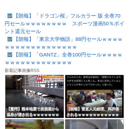
【朗報】「ドラゴン桜」フルカラー 版 全巻70
円セールｗｗｗｗｗｗｗｗ スポーツ漫画50％ポイ
ント還元セール
【朗報】「東京大学物語」88円セールｗｗｗｗ
ｗｗｗｗｗｗｗｗｗｗｗｗｗｗ
【朗報】「GANTZ」全巻100円セールｗｗｗｗ
ｗｗｗｗｗｗｗｗｗｗｗｗｗ
新着記事画像RSS
【驚愕】熊本地震で居酒屋から
【朗報】菅直人元総理、再評価
温泉が湧き出るｗｗｗｗｗｗｗ
されるｗｗｗｗｗｗｗｗｗｗｗ
ｗｗｗｗｗ
ｗｗｗｗｗｗｗ