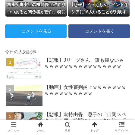
国連が事実上の機能停止に陥り
【悲報】ドラえもん、インドネ
つつあると関係者が告白、特に
シアに16人いることが判明す
役に立たないくせに高給だけ毟
るｗｗｗｗ
り取った結果……
コメントを見る
コメントを書く
今日の人気記事
【悲報】Jリーグさん、誰も観ないｗ
ｗｗｗｗｗｗｗｗｗｗｗｗｗｗｗｗ
【動画】女性審判炎上ｗｗｗｗｗｗｗ
ｗｗｗｗｗｗｗｗｗｗ
【悲報】倉持由香、息子の「自閉スペ
クトラム症」診断にショックで涙… 見
逃していた乳幼児期のサインとは？
メニュー
ホーム
検索
トップ
サイドバー