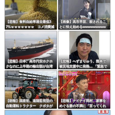
【悲報】食料自給率過去最低3
【画像】高市早苗、殺されるこ
7%ｗｗｗｗｗｗｗ コメ消費減
とに怯え始めるwwwwwwwww
響く・・・
【悲報】日本、高市円安ホクホ
【悲報】へずまりゅう、熊本で
クなのに上半期の輸出額が台湾
被災地支援中に発熱… 「緊急で
と韓国に抜かれる・・・
病院に向かい点滴を打ったら楽
に」 回復を報告
【朗報】国産初、遠隔監視型の
【悲報】ナイナイ岡村、家事を
自動運転トラクター クボタが
めぐる妻の不満に「言ってくれ
来春に発売！！！
たら済む話やん」になるみ「バ