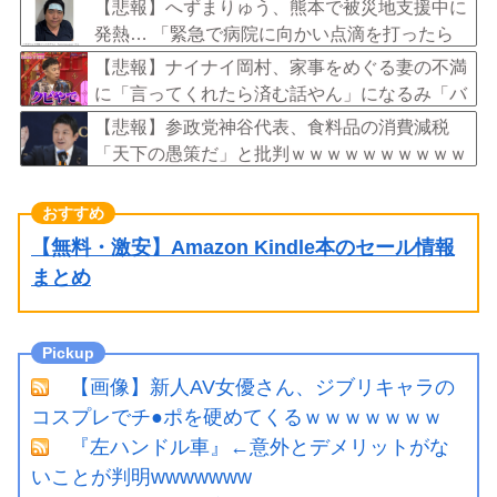
【悲報】へずまりゅう、熊本で被災地支援中に
発熱… 「緊急で病院に向かい点滴を打ったら
楽に」 回復を報告
【悲報】ナイナイ岡村、家事をめぐる妻の不満
に「言ってくれたら済む話やん」になるみ「バ
イトやったらクビやで」説教受け黙り込む
【悲報】参政党神谷代表、食料品の消費減税
「天下の愚策だ」と批判ｗｗｗｗｗｗｗｗｗｗ
ｗｗ
【無料・激安】Amazon Kindle本のセール情報
まとめ
【画像】新人AV女優さん、ジブリキャラの
コスプレでチ●ポを硬めてくるｗｗｗｗｗｗｗ
『左ハンドル車』←意外とデメリットがな
いことが判明wwwwwww