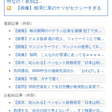
性なの！差別は...
【画像】相澤仁美のケツがセクシーすぎる
最新記事（外部）
【速報】 毎日新聞のベテラン記者を逮捕 包丁で夫を脅した容疑
【衝撃】クルタ族虐 殺の犯人、ツェリードニヒで確定！クロロの演劇のせいで2人も無...
【朗報】マンジャラーワイ、マンジャロ使用して8週間たった結果
【画像】 福岡、こんなのが普通に走ってるｗｗｗｗｗｗｗｗｗｗｗｗｗｗｗｗ
【高市、叱られる】ベッセント財務長官「日本は利上げして政権は金融・財政政策をとっ...
共同通信、6000件分の連絡先流出か 「おわびします」とラフな軽い謝罪コメントを...
【速報】 中国、ガチで逝く
【疑問】羽田空港近くで全日空機が衝突防止装置で作動回避。これで「ニアミスではない...
【悲報】高市首相の“個人的なSNS投稿”で習近平ブチギレ説ｗｗｗｗｗ
お勧め記事（外部）
【高市、叱られる】ベッセント財務長官「日本は利上げして政権は金融・財政政策をとっ...
【AI】Google、Geminiが大赤字、史上初のマイナスキャッシュフローに陥...
急増する「自分の頭で考えない子」。すぐ検索が当たり前に…スマホ時代の“親切すぎる...
【衝撃】イオンモール爆発事故、『とんでもない事実』が判明してしまう・・・・・・