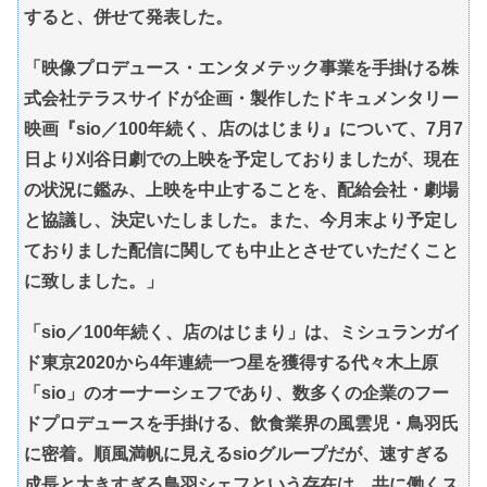
すると、併せて発表した。
「映像プロデュース・エンタメテック事業を手掛ける株
式会社テラスサイドが企画・製作したドキュメンタリー
映画『sio／100年続く、店のはじまり』について、7月7
日より刈谷日劇での上映を予定しておりましたが、現在
の状況に鑑み、上映を中止することを、配給会社・劇場
と協議し、決定いたしました。また、今月末より予定し
ておりました配信に関しても中止とさせていただくこと
に致しました。」
「sio／100年続く、店のはじまり」は、ミシュランガイ
ド東京2020から4年連続一つ星を獲得する代々木上原
「sio」のオーナーシェフであり、数多くの企業のフー
ドプロデュースを手掛ける、飲食業界の風雲児・鳥羽氏
に密着。順風満帆に見えるsioグループだが、速すぎる
成長と大きすぎる鳥羽シェフという存在は、共に働くス