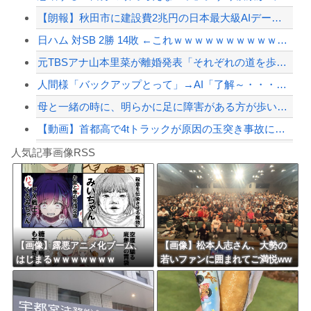
【朗報】秋田市に建設費2兆円の日本最大級AIデータセンター建設へ UAEなどが投...
「ジャニーさんとつかこうへい氏は同じ」少年隊・錦織一清が明かすレジェンドの共通点...
日ハム 対SB 2勝 14敗 ←これｗｗｗｗｗｗｗｗｗｗｗｗｗｗｗｗｗｗｗｗ
【配信者】「金バエ」のSNS更新が1週間途絶え、様々な憶測が飛び交う。1週間ぶり...
元TBSアナ山本里菜が離婚発表「それぞれの道を歩むこととなりました」
【緊急速報】NYで警官が黒人男性の首を絞め、暴動第二波不可避へ
人間様「バックアップとって」→AI「了解～・・・あ、間違えた」→ガチで洒落になら...
母と一緒の時に、明らかに足に障害がある方が歩いていた。母「なんであんな歩き方なの...
【動画】首都高で4tトラックが原因の玉突き事故に巻き込まれた軽バンの車載。
Powered by livedoor 相互RSS
【私はあなたの味方】交際歴ゼロの同級生宅に唐揚げや文庫本を20回以上届けた24歳...
人気記事画像RSS
アガサ博士「今日はみんなでうなぎを食べに行くぞい」
8/4のニュース
日本旅行キャンセルすべきか…1万年ぶり史上最大級の火山の兆し＝韓国の反応
更新中止のお知らせ
【画像】露悪アニメ化ブーム、
【画像】松本人志さん、大勢の
はじまるｗｗｗｗｗｗｗ
若いファンに囲まれてご満悦ww
海外「おめでとうタキ！」リヴァプール南野がバースデーゴール！！
wwwwwwwwwwww