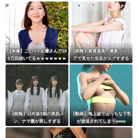
【画像】この∧∨女優さんで10
【朗報】賀喜遥香、最新グラビ
0万回抜いてるｗｗｗｗｗｗｗ
アで見せた生足がエグすぎる
【朗報】日向坂5期の美肌メ
【動画】地上波でえっちな下乳
ン、ナマ腋が美しすぎる
が放送されてしまうwww