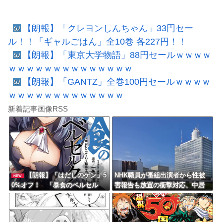
【朗報】「クレヨンしんちゃん」33円セー
ル！！「ギャルごはん」全10巻 各227円！！
【朗報】「東京大学物語」88円セールｗｗｗｗ
ｗｗｗｗｗｗｗｗｗｗｗｗｗｗ
【朗報】「GANTZ」全巻100円セールｗｗｗｗ
ｗｗｗｗｗｗｗｗｗｗｗｗｗ
新着記事画像RSS
【朗報】「はだしのゲン」5
NHK職員が番組出演者から性被
NEW
0%オフ！ 「暴食のベルセル
害報告も放置の衝撃対応、中居
ク」14巻無料ｗｗｗｗｗｗ
正広と国分太一の事例もNHKは
「加害者を守る」のか、指摘さ
れる“隠蔽体質”