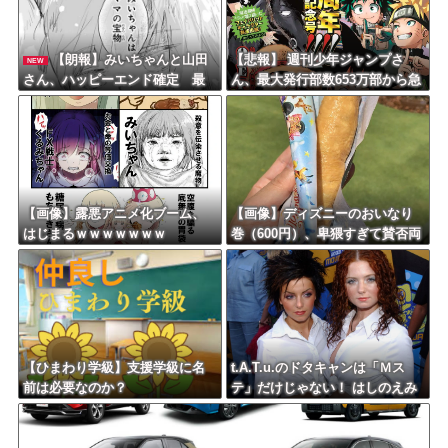
【朗報】みいちゃんと山田
【悲報】 週刊少年ジャンプさ
NEW
さん、ハッピーエンド確定 最
ん、最大発行部数653万部から急
後はママに埋葬される
降下でついに100万部を割ってし
まうｗｗｗｗｗｗｗ
【画像】露悪アニメ化ブーム、
【画像】ディズニーのおいなり
はじまるｗｗｗｗｗｗｗ
巻（600円）、卑猥すぎて賛否両
論ｗｗｗｗｗｗｗｗｗ
【ひまわり学級】支援学級に名
t.A.T.u.のドタキャンは「Ｍス
前は必要なのか？
テ」だけじゃない！ はしのえみ
「来なかったんですよ…」