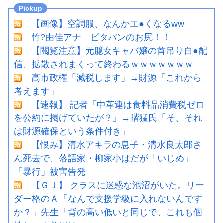
【画像】空調服、なんかエ●くなるww
竹?由佳アナ ピタパンのお尻！！
【閲覧注意】元臆女キャバ嬢の首吊り自●配
信、拡散されまくって終わるｗｗｗｗｗｗｗ
高市政権「減税します」→財源「これから
考えます」
【速報】 記者「中革連は食料品消費税ゼロ
を公約に掲げていたが？」→階猛氏「そ、それ
は財源確保という条件付き」
【恨み】清水アキラの息子・清水良太郎さ
ん死去で、落語家・柳家小はだが「いじめ」
「暴行」被害告発
【ＧＪ】 クラスに迷惑な池沼がいた。リー
ダー格のＡ「なんで支援学級に入れないんです
か？」先生「背の高い低いと同じで、これも個