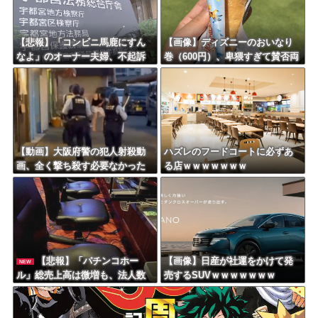
Powered by livedoor 相互RSS
【悲報】「コンビニ馬鹿にすん
【画像】ディズニーのおいなり
なよ」のオーナー夫婦、不起訴
巻（600円）、卑猥すぎて賛否両
ｗｗｗｗｗｗｗｗ
論ｗｗｗｗｗｗｗｗｗ
【動画】大阪府警の犯人射殺動
ハズレのフードコートに必ずあ
画、全く撃ち殺す必要なかった
る店ｗｗｗｗｗｗｗ
ｗｗｗｗｗｗｗｗｗｗｗ
【悲報】「パチンコホー
【画像】日産が社運をかけて発
NEW
ル」総売上高は微増も、法人数
売するSUVｗｗｗｗｗｗｗ
は10年間で半減 黒字企業割合
は5年ぶりに7割超え