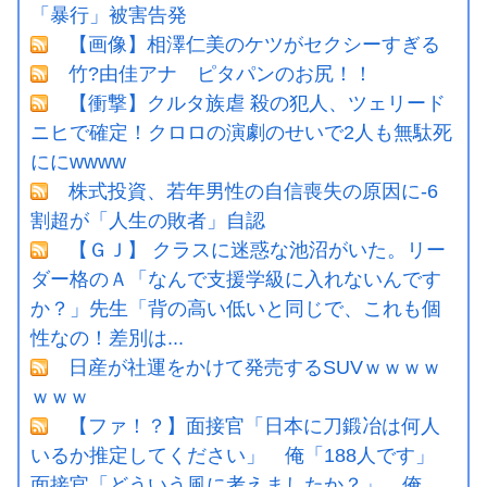
「暴行」被害告発
【画像】相澤仁美のケツがセクシーすぎる
竹?由佳アナ ピタパンのお尻！！
【衝撃】クルタ族虐 殺の犯人、ツェリード
ニヒで確定！クロロの演劇のせいで2人も無駄死
ににwwww
株式投資、若年男性の自信喪失の原因に-6
割超が「人生の敗者」自認
【ＧＪ】 クラスに迷惑な池沼がいた。リー
ダー格のＡ「なんで支援学級に入れないんです
か？」先生「背の高い低いと同じで、これも個
性なの！差別は...
日産が社運をかけて発売するSUVｗｗｗｗ
ｗｗｗ
【ファ！？】面接官「日本に刀鍛冶は何人
いるか推定してください」 俺「188人です」
面接官「どういう風に考えましたか？」 俺