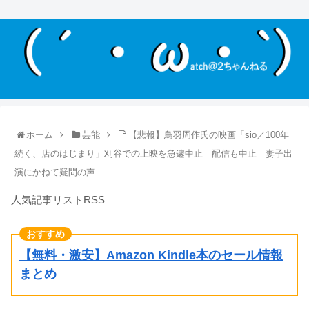
ホーム
芸能
【悲報】鳥羽周作氏の映画「sio／100年
続く、店のはじまり」刈谷での上映を急遽中止 配信も中止 妻子出
演にかねて疑問の声
人気記事リストRSS
【無料・激安】Amazon Kindle本のセール情報
まとめ