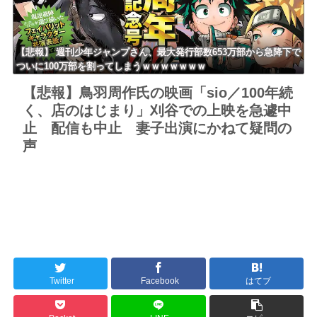
【悲報】 週刊少年ジャンプさん、最大発行部数653万部から急降下で
ついに100万部を割ってしまうｗｗｗｗｗｗｗ
【悲報】鳥羽周作氏の映画「sio／100年続
く、店のはじまり」刈谷での上映を急遽中
止 配信も中止 妻子出演にかねて疑問の
声
Twitter
Facebook
はてブ