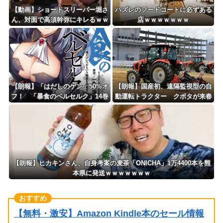
【動画】ショートスリーパー堀さ
ハズレのフードコートに必ずある
ん、対面で高須幹弥にキレるｗｗ
店ｗｗｗｗｗｗｗ
ｗｗｗｗｗｗｗ
【朗報】「はだしのゲン」50%オ
【朗報】国産初、遠隔監視型の自
フ！ 「暴食のベルセルク」14巻
動運転トラクター クボタが来春
無料ｗｗｗｗｗｗ
に発売！！！
【朗報】ヒカキンさん、自身考案の麦茶「ONICHA」1万4400本を熊
本県に発送ｗｗｗｗｗｗｗ
【無料・激安】Amazon Kindle本のセール情報