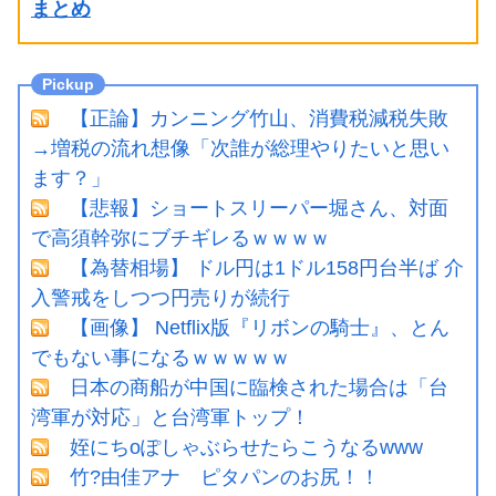
まとめ
【正論】カンニング竹山、消費税減税失敗
→増税の流れ想像「次誰が総理やりたいと思い
ます？」
【悲報】ショートスリーパー堀さん、対面
で高須幹弥にブチギレるｗｗｗｗ
【為替相場】 ドル円は1ドル158円台半ば 介
入警戒をしつつ円売りが続行
【画像】 Netflix版『リボンの騎士』、とん
でもない事になるｗｗｗｗｗ
日本の商船が中国に臨検された場合は「台
湾軍が対応」と台湾軍トップ！
姪にちoぽしゃぶらせたらこうなるwww
竹?由佳アナ ピタパンのお尻！！