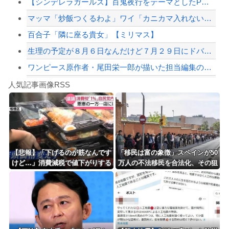
【シンデレラガールズ】百鬼夜行をテーマとしたPOP UP SHOPが東京・大阪に...
【配信者】「金バエ」のSNS更新が1週間途絶え、様々な憶測が飛び交う。1週間ぶり...
マッマ「炒飯つくるわよ」ワイ「カニカマ入れないで💢」
【緊急速報】NYで警官が黒人男性の首を絞め、暴動第二波不可避へ
百合子「隣に座る貴女」【ミリマス】
生理の予定が８月６日なんだけど７月２９日にドバッと鮮血でたから生理かな？って思っ...
ワンピース原作者・尾田栄一郎が描いた担当編集の似顔絵「ムダに東大卒」
Powered by livedoor 相互RSS
【徹底議論】近代日本史で最も取り返しのつかなかった失敗って何？
人気記事画像RSS
【動画】高速道路を走行中の車からリアガラスが飛んでくる事故(ﾟoﾟ)
8/4のニュース
日本旅行キャンセルすべきか…1万年ぶり史上最大級の火山の兆し＝韓国の反応
更新中止のお知らせ
【悲報】「下げるのが筋なんです
「移民は富の象徴」スペインが50
けど…」消費減税で値下がりする
万人の不法移民を合法化、その狙
海外「おめでとうタキ！」リヴァプール南野がバースデーゴール！！
分と同じだけ商品を値上げして店
いと日本への教訓と [蚤の市★]
頭価格を変えない店も…
Powered by livedoor 相互RSS