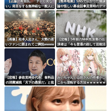
【正論】有吉氏、「テレビ見な
【熊本地震】SNSで広がった陰謀
い」発言をする無神経な一般人に
論や怪しい募金話◆災害時のデマ
憤慨ｗｗｗｗｗｗｗ
注意、専門家は「一次情報チェッ
クを」
【画像】松本人志さん、大勢の若
【悲報】5年前のNHK性加害の出
いファンに囲まれてご満悦wwww
演者は「今も普通の顔して芸能活
wwwwwwwwww
動してる」ネット「受信料を取る
くらいなら詳細を伝えよ」
【悲報】参政党神谷代表、食料品
みいちゃんと山田さんの作者がこ
の消費減税「天下の愚策だ」と批
こから逆転する方法ｗｗｗｗｗｗ
判ｗｗｗｗｗｗｗｗｗｗｗｗ
ｗｗｗｗｗｗｗｗ