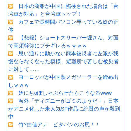
日本の商船が中国に臨検された場合は「台
湾軍が対応」と台湾軍トップ！
カフェで長時間パソコン弄っている奴の正
体
【悲報】ショートスリーパー堀さん、対面
で高須幹弥にブチギレるｗｗｗｗ
思い通りに動かない熊本被災者に左派が我
慢ならなくなった模様、避難所で苦しむ被災者
に対して……
ヨーロッパが中国製メガソーラーを締め出
しｗｗｗ
姪にちoぽしゃぶらせたらこうなるwww
海外「ディズニーがゴミのようだ！」日本
がアニメ化した米人気SF作品に絶賛の声が殺到
中
竹?由佳アナ ピタパンのお尻！！