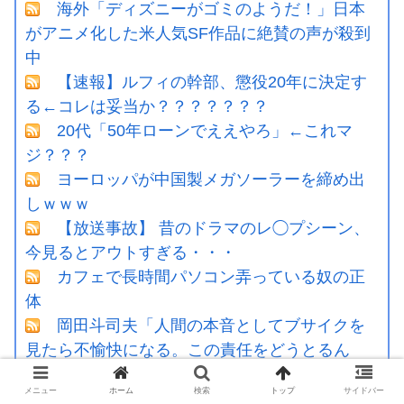
海外「ディズニーがゴミのようだ！」日本
がアニメ化した米人気SF作品に絶賛の声が殺到
中
【速報】ルフィの幹部、懲役20年に決定す
る←コレは妥当か？？？？？？？
20代「50年ローンでええやろ」←これマ
ジ？？？
ヨーロッパが中国製メガソーラーを締め出
しｗｗｗ
【放送事故】 昔のドラマのレ◯プシーン、
今見るとアウトすぎる・・・
カフェで長時間パソコン弄っている奴の正
体
岡田斗司夫「人間の本音としてブサイクを
見たら不愉快になる。この責任をどうとるん
だ」
メニュー
ホーム
検索
トップ
サイドバー
インドネシア「高速鉄道！」中国「大赤