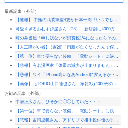
最新記事（外部）
【速報】 中露の武装軍艦4隻が日本一周『いつでも国家沈没させられるぞ』
可愛すぎるおむすび屋さん（28）、新店舗に4000万円クラファンした成功した結果...
町の弁当屋「申し訳ないが消費税1%になったらその分商品代を値上げするわ」
【人工障がい者】 甥(28)「両親が亡くなったんで僕のこと引き取ってほしいんです...
【第一位】車で要らない装備、「電動シート」に決まる・・・
【悲報】有名漫画家「体重の減少が止まりません」→ファンから心配の声
【悲報】ワイ「iPhone高いなあAndroidに変えるか・・・おっこれええやん...
【画像】元TOKIO山口達也さん、家賃3万4000円の湘南の家からYouTube...
東大「貯金あと数年で尽きます」→研究者削減へ…
お勧め記事（外部）
中居正広さん、ひそかに◯◯していた・・・
従姉妹の娘が「ワイニートのジッジ（金持ち）」にやたら会いに来る理由ｗｗｗｗｗ
【第一位】車で要らない装備、「電動シート」に決まる・・・
20代「50年ローンでええやろ」←これマジ？？？
【悲報】吉岡里帆さん、アドリブで相手役俳優の手を取りお胸に押し当てる（※画像あり...
海外「ディズニーがゴミのようだ！」日本がアニメ化した米人気SF作品に絶賛の声が殺...