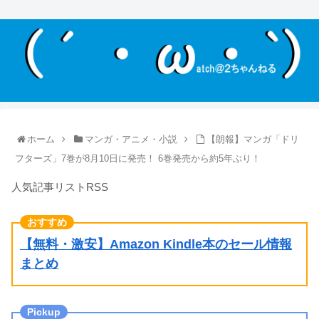
ホーム
マンガ・アニメ・小説
【朗報】マンガ「ドリ
フターズ」7巻が8月10日に発売！ 6巻発売から約5年ぶり！
人気記事リストRSS
【無料・激安】Amazon Kindle本のセール情報
まとめ