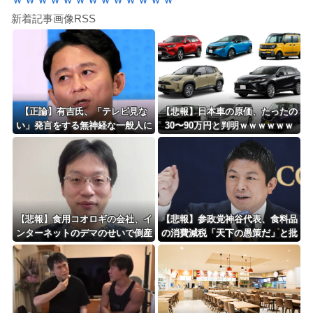
新着記事画像RSS
【正論】有吉氏、「テレビ見な
【悲報】日本車の原価、たったの
い」発言をする無神経な一般人に
30〜90万円と判明ｗｗｗｗｗｗ
憤慨ｗｗｗｗｗｗｗ
ｗｗｗｗｗ
【悲報】食用コオロギの会社、イ
【悲報】参政党神谷代表、食料品
ンターネットのデマのせいで倒産
の消費減税「天下の愚策だ」と批
ｗｗｗｗｗｗｗｗｗｗｗｗ
判ｗｗｗｗｗｗｗｗｗｗｗｗ