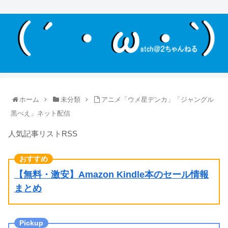
ホーム
未分類
アニメ「ウメ星デンカ」「ジャングル
黒べえ」ネット配信
人気記事リストRSS
【無料・激安】Amazon Kindle本のセール情報
まとめ