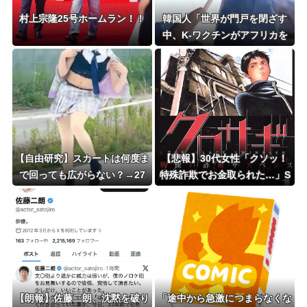
村上宗隆25号ホームラン！！
韓国人「世界が門戸を閉ざす
中、K-ワクチンがアフリカを
守る」と話題に
【自由研究】スカートは何度ま
【悲報】30代女性「クソッ！
で回っても広がらない？→27
特殊詐欺でお金取られた…」S
0°まで可能と判明ｗｗｗｗ
NS「詐欺られたお金、取り戻
せます」女性「これだ！」→結
果ｗｗｗｗ
【朗報】佐藤二朗、沈黙を破り
「途中から急激につまらなくな