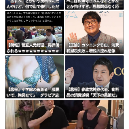
「あずみ」とかいう漫画読んだ
ぺこぱ松蔭寺「みんな右とか左
んやけど、何で山で修行しただ
とか拘りすぎ。思想関係なく応
けの子供達があんなに強いんや
援しようよ」
【朗報】菅直人元総理、再評価
【正論】カンニング竹山、消費
されるｗｗｗｗｗｗｗｗｗｗｗ
税減税失敗→増税の流れ想像
ｗｗｗｗｗｗｗ
「次誰が総理やりたいと思いま
す？」
【悲報】小学館の編集者「服脱
【悲報】参政党神谷代表、食料
いで、胸見せて」 グラビア志
品の消費減税「天下の愚策だ」
望の女性に迫った過激要求
と批判ｗｗｗｗｗｗｗｗｗｗｗ
ｗ