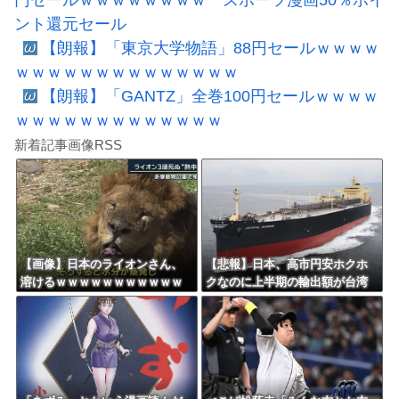
ント還元セール
【朗報】「東京大学物語」88円セールｗｗｗｗ
ｗｗｗｗｗｗｗｗｗｗｗｗｗｗ
【朗報】「GANTZ」全巻100円セールｗｗｗｗ
ｗｗｗｗｗｗｗｗｗｗｗｗｗ
新着記事画像RSS
【画像】日本のライオンさん、
【悲報】日本、高市円安ホクホ
溶けるｗｗｗｗｗｗｗｗｗｗｗ
クなのに上半期の輸出額が台湾
ｗｗｗ
と韓国に抜かれる・・・