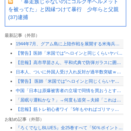
「暴走族じゃないのにコルク半ヘルメット
を被ってた」と因縁つけて暴行 少年らと父親
(37)逮捕
最新記事（外部）
1944年7月、グアム島に上陸作戦を展開する米海兵隊を空撮！
【警告】医師「米国では”ヘロインと同じくらいヤバい薬”が日本では平気で処方されて...
【悲報】高市早苗さん、平和式典で防弾ガラスに囲われながらスピーチ
日本人、ついに外国人受け入れ反対が過半数突破ｗｗｗ
【警告】 医師「米国では”ヘロインと同じくらいヤバい薬”が日本では平気で処方され...
中国「日本は原爆被害者の立場で同情を買おうとするのを止めろ」
「居眠り運転かな？」→何度も追突→夫婦「これは事故じゃない」と気付く…
【悲報】筋トレ初心者ワイ「5年もやればゴリマッチョやろなぁ…」
甲子園出場校 猛暑と資金難に苦しむ
お勧め記事（外部）
『ろくでなしBLUES』全25巻すべて「50％ポイント還元」セール！8,930円...
【ホロライブ】社員にビブー好きがいるに違いない（確信