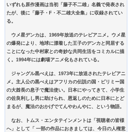
いずれも原作漫画は当初「藤子不二雄」名義で発表され
たが、後に「藤子・F・不二雄大全集」に収録されてい
る。
ウメ星デンカは、1969年放送のテレビアニメ。ウメ星
の爆発により、地球に漂着した王子のデンカと同居する
ことになった中村家との奇妙な共同生活をコミカルに描
く。1994年には劇場アニメ化もされている。
ジャングル黒べえは、1973年に放送されたテレビアニ
メ。主人公の黒べえはアフリカの伝説の国・ピリミー国
の大酋長の息子で魔法使い。日本にやってきて、小学生
の佐良利しし男に助けられ、恩返しのために日本にとど
まるが、魔法のおかげでてんやわんやに、という物語。
なお、トムス・エンタテインメントは「視聴者の皆様
へ」として「 一部の作品におきましては、今日の人権意