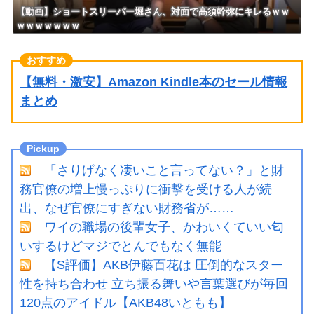
【動画】ショートスリーパー堀さん、対面で高須幹弥にキレるｗｗ
ｗｗｗｗｗｗｗ
【無料・激安】Amazon Kindle本のセール情報
まとめ
「さりげなく凄いこと言ってない？」と財
務官僚の増上慢っぷりに衝撃を受ける人が続
出、なぜ官僚にすぎない財務省が……
ワイの職場の後輩女子、かわいくていい匂
いするけどマジでとんでもなく無能
【S評価】AKB伊藤百花は 圧倒的なスター
性を持ち合わせ 立ち振る舞いや言葉選びが毎回
120点のアイドル【AKB48いともも】