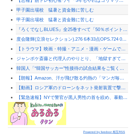
【悲報】筋トレ初心者ワイ「5年もやればゴリマッチョやろなぁ…」
甲子園出場校 猛暑と資金難に苦しむ
甲子園出場校 猛暑と資金難に苦しむ
『ろくでなしBLUES』全25巻すべて「50％ポイント還元」セール！8,930円分返...
度会隆輝(立浪セレクション).276 6本33点OPS.724 0失策←こいつが不動...
【トラウマ】映画・特撮・アニメ・漫画・ゲームで「主人公がガチで敗北した回」と聞いて真...
ジャンポケ斎藤と代理人のやりとり、「地獄すぎて完全にコントになってる……」と衝撃を受...
韓国人「“韓国サッカー”性接待の試合結果をご覧ください」→「マッサージ効果は間違いな...
【朗報】Amazon、汗が飛び散る灼熱の「マンガ毎週末セール（50%還元）」を開催ｗ...
【動画】ロシア軍のドローンをネット発射装置で撃墜するウクライナ。
【緊急速報】NYで警官が黒人男性の首を絞め、暴動第二波不可避へ
Powered by livedoor 相互RSS