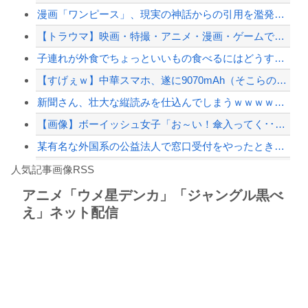
漫画「ワンピース」、現実の神話からの引用を濫発し無事教養が必要なコンテンツに
度会隆輝(立浪セレクション).276 6本33点OPS.724 0失策←こいつが...
【トラウマ】映画・特撮・アニメ・漫画・ゲームで「主人公がガチで敗北した回」と聞い...
ジャンポケ斎藤と代理人のやりとり、「地獄すぎて完全にコントになってる……」と衝撃...
子連れが外食でちょっといいもの食べるにはどうすればいい？
【配信者】「金バエ」のSNS更新が1週間途絶え、様々な憶測が飛び交う。1週間ぶり...
【すげぇｗ】中華スマホ、遂に9070mAh（そこらの最新スマホの約2倍）のバッテ...
【緊急速報】NYで警官が黒人男性の首を絞め、暴動第二波不可避へ
新聞さん、壮大な縦読みを仕込んでしまうｗｗｗｗｗｗｗ
【画像】ボーイッシュ女子「お～い！傘入ってく･･････♡」←どうする！！
某有名な外国系の公益法人で窓口受付をやったとき、シフト外しみたいな人をシフト表で...
Powered by livedoor 相互RSS
【動画】ロシア軍のドローンをネット発射装置で撃墜するウクライナ。
人気記事画像RSS
実況「金メダルをとった萩野には俺さんへの挑戦権を手にしました！」俺「ほう君が萩野...
アニメ「ウメ星デンカ」「ジャングル黒べ
え」ネット配信
8/4のニュース
日本旅行キャンセルすべきか…1万年ぶり史上最大級の火山の兆し＝韓国の反応
更新中止のお知らせ
海外「おめでとうタキ！」リヴァプール南野がバースデーゴール！！