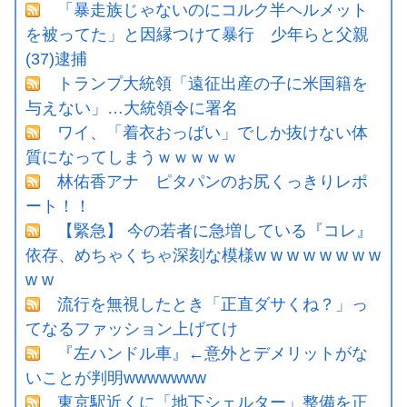
「暴走族じゃないのにコルク半ヘルメット
を被ってた」と因縁つけて暴行 少年らと父親
(37)逮捕
トランプ大統領「遠征出産の子に米国籍を
与えない」…大統領令に署名
ワイ、「着衣おっばい」でしか抜けない体
質になってしまうｗｗｗｗｗ
林佑香アナ ピタパンのお尻くっきりレポ
ート！！
【緊急】 今の若者に急増している『コレ』
依存、めちゃくちゃ深刻な模様w w w w w w w w
w w
流行を無視したとき「正直ダサくね？」っ
てなるファッション上げてけ
『左ハンドル車』←意外とデメリットがな
いことが判明wwwwwww
東京駅近くに「地下シェルター」整備を正