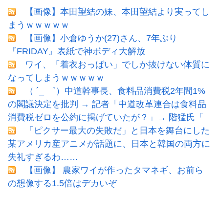
【画像】本田望結の妹、本田望結より実ってし
まうｗｗｗｗｗ
【画像】小倉ゆうか(27)さん、7年ぶり
『FRIDAY』表紙で神ボディ大解放
ワイ、「着衣おっばい」でしか抜けない体質に
なってしまうｗｗｗｗｗ
（ ´_ゝ`）中道幹事長、食料品消費税2年間1%
の閣議決定を批判 → 記者「中道改革連合は食料品
消費税ゼロを公約に掲げていたが？」→ 階猛氏「
「ピクサー最大の失敗だ」と日本を舞台にした
某アメリカ産アニメが話題に、日本と韓国の両方に
失礼すぎるわ……
【画像】 農家ワイが作ったタマネギ、お前ら
の想像する1.5倍はデカいぞ