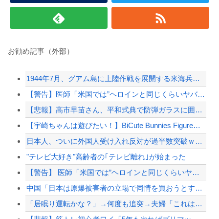
お勧め記事（外部）
1944年7月、グアム島に上陸作戦を展開する米海兵隊を空撮！
【警告】医師「米国では”ヘロインと同じくらいヤバい薬”が日本では平気で処方されてる」
【悲報】高市早苗さん、平和式典で防弾ガラスに囲われながらスピーチ
【宇崎ちゃんは遊びたい！】BiCute Bunnies Figure「宇崎花」「宇崎...
日本人、ついに外国人受け入れ反対が過半数突破ｗｗｗ
"テレビ大好き"高齢者の｢テレビ離れ｣が始まった
【警告】 医師「米国では”ヘロインと同じくらいヤバい薬”が日本では平気で処方されてる...
中国「日本は原爆被害者の立場で同情を買おうとするのを止めろ」
「居眠り運転かな？」→何度も追突→夫婦「これは事故じゃない」と気付く…