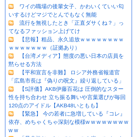
ワイの職場の後輩女子、かわいくていい匂
いするけどマジでとんでもなく無能
流行を無視したとき「正直ダサくね？」っ
てなるファッション上げてけ
【悲報】粗品、永久追放ｗｗｗｗｗｗｗｗ
ｗｗｗｗｗｗｗ（証拠あり）
【台湾メディア】態度の悪い日本の店員を
黙らせる方法
【平和宣言を非難】 ロシア外務省報道官
「広島市長は『偽りの呪文』繰り返している」
【S評価】AKB伊藤百花は 圧倒的なスター
性を持ち合わせ 立ち振る舞いや言葉選びが毎回
120点のアイドル【AKB48いともも】
【緊急】 今の若者に急増している『コレ』
依存、めちゃくちゃ深刻な模様w w w w w w w w
w w