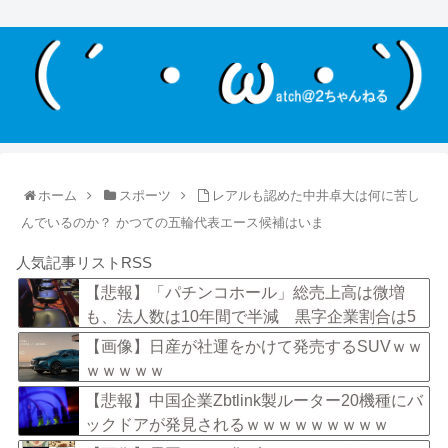
ホーム
スポーツ
レアルも認めた中井卓大は何に苦し
んでいるのか？ かつての五輪代表エース候補はいま
人気記事リストRSS
【悲報】「パチンコホール」総売上高は微増
も、法人数は10年間で半減 黒字企業割合は5
年ぶりに7割超え
【画像】日産が社運をかけて発売するSUVｗｗ
ｗｗｗｗｗ
【悲報】中国企業Zbtlink製ルーター20機種にバ
ックドアが発見されるｗｗｗｗｗｗｗｗｗ