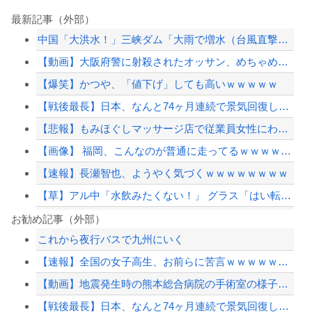
最新記事（外部）
中国「大洪水！」三峡ダム「大雨で増水（台風直撃前」中国ダム「緊急放流！」中国鉄道...
【動画】大阪府警に射殺されたオッサン、めちゃめちゃ苦しそうに死ぬ
【爆笑】かつや、「値下げ」しても高いｗｗｗｗｗ
【戦後最長】日本、なんと74ヶ月連続で景気回復していた‥‥
【悲報】もみほぐしマッサージ店で従業員女性にわいせつ行為かで男を逮捕ｗｗｗ
【画像】 福岡、こんなのが普通に走ってるｗｗｗｗｗｗｗｗｗｗｗｗｗｗｗｗｗｗｗｗ...
【速報】長瀬智也、ようやく気づくｗｗｗｗｗｗｗｗ
【草】アル中「水飲みたくない！」 グラス「はい転倒」
天音かなたは今頃新入社員としてがんばってるのかな
お勧め記事（外部）
これから夜行バスで九州にいく
【事件】総額43億円超、人気アニメグッズを"大量注文しキャンセル"女逮捕…ネット...
【速報】全国の女子高生、お前らに苦言ｗｗｗｗｗｗｗｗｗｗ
女さん、ワンピースグッズを大量注文→全キャンセルで逮捕ｗｗｗ
【動画】地震発生時の熊本総合病院の手術室の様子が(((ﾟДﾟ)))
【画像】 真夏日のプール、ガチで最高すぎｗｗｗｗｗｗｗｗｗｗ
【戦後最長】日本、なんと74ヶ月連続で景気回復していた‥‥
【配信者】「金バエ」のSNS更新が1週間途絶え、様々な憶測が飛び交う。1週間ぶり...