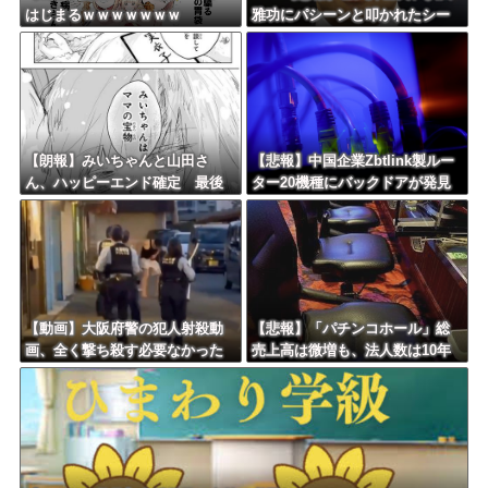
はじまるｗｗｗｗｗｗｗ
雅功にパシーンと叩かれたシー
ンがオンエアされず「障害者相
手だと放送されなくなる。俺、
逆差別だと思って」
【朗報】みいちゃんと山田さ
【悲報】中国企業Zbtlink製ルー
ん、ハッピーエンド確定 最後
ター20機種にバックドアが発見
はママに埋葬される
されるｗｗｗｗｗｗｗｗｗ
【動画】大阪府警の犯人射殺動
【悲報】「パチンコホール」総
画、全く撃ち殺す必要なかった
売上高は微増も、法人数は10年
ｗｗｗｗｗｗｗｗｗｗｗ
間で半減 黒字企業割合は5年ぶ
りに7割超え