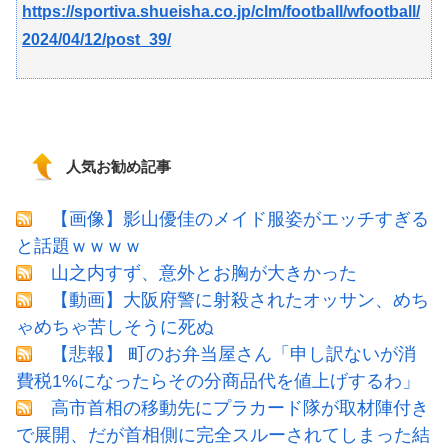
https://sportiva.shueisha.co.jp/clm/football/wfootball/
2024/04/12/post_39/
人気お勧め記事
【画像】影山優佳のメイド服姿がエッチすぎる
と話題ｗｗｗｗ
山之内すず、意外とお胸が大きかった
【動画】大阪府警に射殺されたオッサン、めち
ゃめちゃ苦しそうに死ぬ
【悲報】 町のお弁当屋さん「申し訳ないが消
費税1%になったらその分商品代を値上げするわ」
高市首相の移動先にプラカード隊が取材陣付き
で展開、だが首相側に完全スルーされてしまった結