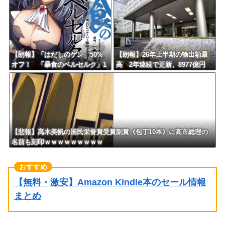
【朗報】「はだしのゲン」50%
【朗報】26年上半期の輸出額最
オフ！ 「暴食のベルセルク」1
高 2年連続で更新、8977億円
4巻無料ｗｗｗｗｗｗ
農水省「インバウンドの増加に
伴い、日本食の認知度が向上」
【悲報】高木美帆の国民栄誉賞受賞副賞《包丁10本》に高市総理の
名前も刻印ｗｗｗｗｗｗｗｗｗ
【無料・激安】Amazon Kindle本のセール情報
まとめ