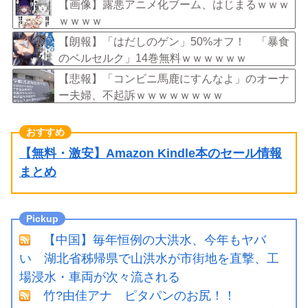
【画像】露悪アニメ化ブーム、はじまるｗｗｗ
ｗｗｗｗ
【朗報】「はだしのゲン」50%オフ！ 「暴食
のベルセルク」14巻無料ｗｗｗｗｗｗ
【悲報】「コンビニ馬鹿にすんなよ」のオーナ
ー夫婦、不起訴ｗｗｗｗｗｗｗｗ
【無料・激安】Amazon Kindle本のセール情報
まとめ
【中国】毎年恒例の大洪水、今年もヤバ
い 湖北省秭帰県で山洪水が市街地を直撃、工
場浸水・車両が次々流される
竹?由佳アナ ピタパンのお尻！！