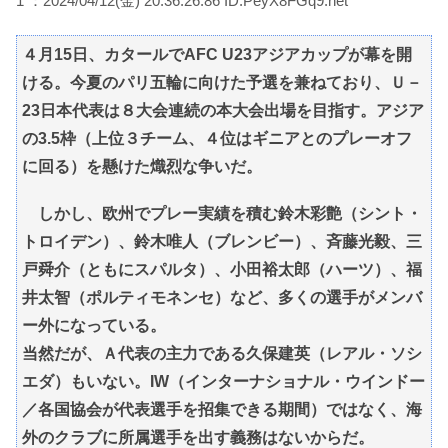
1 ：2024/04/12(金) 20:36:26.86 ID:PeyX8FGq9.net
４月15日、カタールでAFC U23アジアカップが幕を開
ける。今夏のパリ五輪に向けた予選を兼ねており、Ｕ－
23日本代表は８大会連続の本大会出場を目指す。アジア
の3.5枠（上位３チーム、４位はギニアとのプレーオフ
に回る）を懸けた熾烈な争いだ。
しかし、欧州でプレー実績を積む鈴木彩艶（シント・
トロイデン）、鈴木唯人（ブレンビー）、斉藤光毅、三
戸舜介（ともにスパルタ）、小田裕太郎（ハーツ）、福
井太智（ポルティモネンセ）など、多くの選手がメンバ
ー外になっている。
当然だが、Ａ代表の主力である久保建英（レアル・ソシ
エダ）もいない。IW（インターナショナル・ウインドー
／各国協会が代表選手を招集できる期間）ではなく、海
外のクラブに所属選手を出す義務はないからだ。