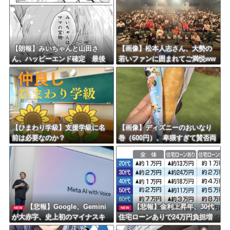
【朗報】みいちゃんと山田さ
【画像】松本人志さん、大勢の
ん、ハッピーエンド確定 最後
若いファンに囲まれてご満悦ww
はママに埋葬される
wwwwwwwwwwww
【ひまわり学級】支援学級に名
【画像】ディズニーのおいなり
前は必要なのか？
巻（600円）、卑猥すぎて賛否両
論ｗｗｗｗｗｗｗｗｗ
【悲報】Google、Gemini
【悲報】金利上昇年、30代
NEW
NEW
が大赤字、史上初のマイナスキ
住宅ローンありで24万円負担増
ャッシュフローに陥る・・・
ｗｗｗｗｗｗｗｗｗｗｗｗ