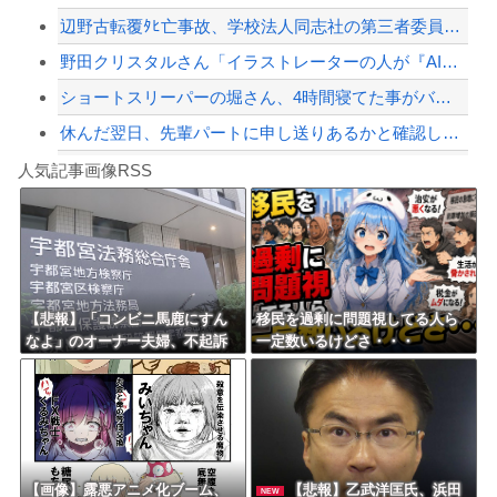
辺野古転覆ﾀﾋ亡事故、学校法人同志社の第三者委員会が調査報告書を公表 … 安全配...
【緊急速報】NYで警官が黒人男性の首を絞め、暴動第二波不可避へ
野田クリスタルさん「イラストレーターの人が『AIに仕事を奪われる』って言ってるけ...
ショートスリーパーの堀さん、4時間寝てた事がバレる
休んだ翌日、先輩パートに申し送りあるかと確認したらいきなりキレられた。このパート...
Powered by livedoor 相互RSS
【狂気】米政府「黒人の梅毒患者399人を治療せず放置したらどうなるか見たろ！」→...
人気記事画像RSS
白石「あ、あきら様……？」あきら「……白石」
8/4のニュース
日本旅行キャンセルすべきか…1万年ぶり史上最大級の火山の兆し＝韓国の反応
更新中止のお知らせ
【悲報】「コンビニ馬鹿にすん
移民を過剰に問題視してる人ら
なよ」のオーナー夫婦、不起訴
一定数いるけどさ・・・
海外「おめでとうタキ！」リヴァプール南野がバースデーゴール！！
ｗｗｗｗｗｗｗｗ
Powered by livedoor 相互RSS
【画像】露悪アニメ化ブーム、
【悲報】乙武洋匡氏、浜田
NEW