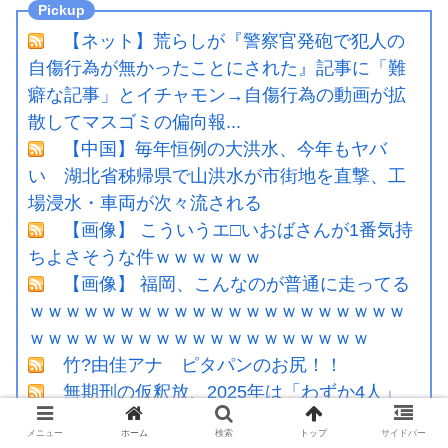
【ネット】荒らしが『警察官発砲で犯人の
自傷行為が無かったことにされた』記事に「難
癖な記事」とイチャモン→自傷行為の動画が拡
散してマスゴミの偏向報...
【中国】毎年恒例の大洪水、今年もヤバ
い 湖北省秭帰県で山洪水が市街地を直撃、工
場浸水・車両が次々流される
【画像】 こういうエ□いおばさんが1番気持
ちよさそうな件ｗｗｗｗｗｗ
【画像】 福岡、こんなのが普通に走ってる
ｗｗｗｗｗｗｗｗｗｗｗｗｗｗｗｗｗｗｗｗｗ
ｗｗｗｗｗｗｗｗｗｗｗｗｗｗｗｗｗｗｗ
竹?由佳アナ ピタパンのお尻！！
無期刑の仮釈放、2025年は「わずか4人」
2024年は32人が獄中死…「終身刑化」の傾向続
メニュー
ホーム
検索
トップ
サイドバー
く