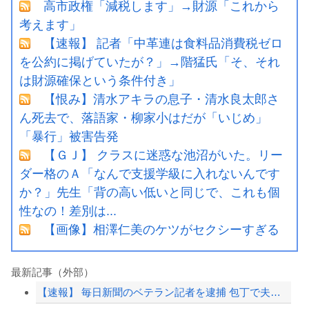
高市政権「減税します」→財源「これから
考えます」
【速報】 記者「中革連は食料品消費税ゼロ
を公約に掲げていたが？」→階猛氏「そ、それ
は財源確保という条件付き」
【恨み】清水アキラの息子・清水良太郎さ
ん死去で、落語家・柳家小はだが「いじめ」
「暴行」被害告発
【ＧＪ】 クラスに迷惑な池沼がいた。リー
ダー格のＡ「なんで支援学級に入れないんです
か？」先生「背の高い低いと同じで、これも個
性なの！差別は...
【画像】相澤仁美のケツがセクシーすぎる
最新記事（外部）
【速報】 毎日新聞のベテラン記者を逮捕 包丁で夫を脅した容疑