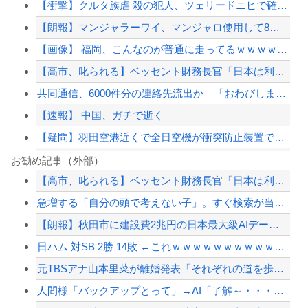
【衝撃】クルタ族虐 殺の犯人、ツェリードニヒで確定！クロロの演劇のせいで2人も無...
【朗報】マンジャラーワイ、マンジャロ使用して8週間たった結果
【画像】 福岡、こんなのが普通に走ってるｗｗｗｗｗｗｗｗｗｗｗｗｗｗｗｗ
【高市、叱られる】ベッセント財務長官「日本は利上げして政権は金融・財政政策をとっ...
共同通信、6000件分の連絡先流出か 「おわびします」とラフな軽い謝罪コメントを...
【速報】 中国、ガチで逝く
【疑問】羽田空港近くで全日空機が衝突防止装置で作動回避。これで「ニアミスではない...
【悲報】高市首相の“個人的なSNS投稿”で習近平ブチギレ説ｗｗｗｗｗ
お勧め記事（外部）
【高市、叱られる】ベッセント財務長官「日本は利上げして政権は金融・財政政策をとっ...
【AI】Google、Geminiが大赤字、史上初のマイナスキャッシュフローに陥...
急増する「自分の頭で考えない子」。すぐ検索が当たり前に…スマホ時代の“親切すぎる...
【衝撃】イオンモール爆発事故、『とんでもない事実』が判明してしまう・・・・・・
【朗報】秋田市に建設費2兆円の日本最大級AIデータセンター建設へ UAEなどが投...
「ジャニーさんとつかこうへい氏は同じ」少年隊・錦織一清が明かすレジェンドの共通点...
日ハム 対SB 2勝 14敗 ←これｗｗｗｗｗｗｗｗｗｗｗｗｗｗｗｗｗｗｗｗ
【配信者】「金バエ」のSNS更新が1週間途絶え、様々な憶測が飛び交う。1週間ぶり...
元TBSアナ山本里菜が離婚発表「それぞれの道を歩むこととなりました」
【緊急速報】NYで警官が黒人男性の首を絞め、暴動第二波不可避へ
人間様「バックアップとって」→AI「了解～・・・あ、間違えた」→ガチで洒落になら...