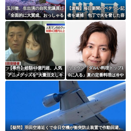
玉川徹、生出演の自民党議員に
【速報】毎日新聞のベテラン記
「全面的に大賛成、おっしゃる
者を逮捕 包丁で夫を脅した容
通り」 消費減税への主張めぐ
疑
り
【事件】総額43億円超、人気
リュウジ「ダルい料理トップ1
アニメグッズを"大量注文しキ
0に入る」夏の定番料理は冷や
ャンセル"女逮捕…ネット「オ
し中華 「あり得ないほどダル
ンラインショップを売り切れ状
い」
態にして商品相場を操作してた
のでは」
【疑問】羽田空港近くで全日空機が衝突防止装置で作動回避。