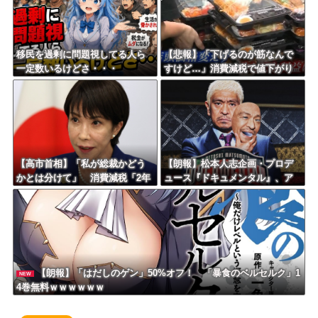
れる“隠蔽体質”
移民を過剰に問題視してる人ら
【悲報】「下げるのが筋なんで
一定数いるけどさ・・・
すけど…」消費減税で値下がり
する分と同じだけ商品を値上げ
して店頭価格を変えない店も…
【高市首相】「私が総裁かどう
【朗報】松本人志企画・プロデ
かとは分けて」 消費減税「2年
ュース『ドキュメンタル』、ア
後に私の責任で戻す」発言を説
メリカで初の制作が決定！ 海
明
外タイトル『LOL』として世界2
5ヶ国・地域で展開
【朗報】「はだしのゲン」50%オフ！ 「暴食のベルセルク」1
NEW
4巻無料ｗｗｗｗｗｗ