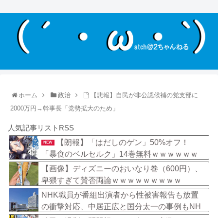
ホーム
政治
【悲報】自民が非公認候補の党支部に
2000万円→幹事長「党勢拡大のため」
人気記事リストRSS
【朗報】「はだしのゲン」50%オフ！
NEW
「暴食のベルセルク」14巻無料ｗｗｗｗｗｗ
【画像】ディズニーのおいなり巻（600円）、
卑猥すぎて賛否両論ｗｗｗｗｗｗｗｗｗ
NHK職員が番組出演者から性被害報告も放置
の衝撃対応、中居正広と国分太一の事例もNH