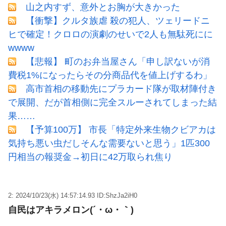
山之内すず、意外とお胸が大きかった
【衝撃】クルタ族虐 殺の犯人、ツェリードニ
ヒで確定！クロロの演劇のせいで2人も無駄死にに
wwww
【悲報】 町のお弁当屋さん「申し訳ないが消
費税1%になったらその分商品代を値上げするわ」
高市首相の移動先にプラカード隊が取材陣付き
で展開、だが首相側に完全スルーされてしまった結
果……
【予算100万】 市長「特定外来生物クビアカは
気持ち悪い虫だしそんな需要ないと思う」1匹300
円相当の報奨金→初日に42万取られ焦り
2: 2024/10/23(水) 14:57:14.93 ID:ShzJa2iH0
自民はアキラメロン(´・ω・｀)