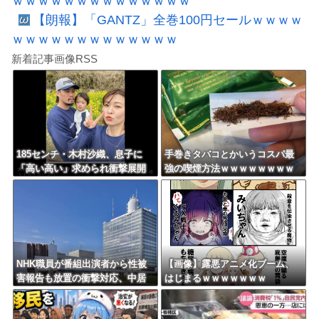
ｗｗｗｗｗｗｗｗｗｗｗｗｗｗ
【朗報】「GANTZ」全巻100円セールｗｗｗｗ
ｗｗｗｗｗｗｗｗｗｗｗｗｗ
新着記事画像RSS
185センチ・木村沙織、息子に
手巻きタバコとかいうコスパ最
「高い高い」求められ衝撃展開
強の喫煙方法ｗｗｗｗｗｗｗｗ
激白 ｗｗｗｗｗｗｗｗｗｗ
ｗｗｗｗｗ
NHK職員が番組出演者から性被
【画像】露悪アニメ化ブーム、
害報告も放置の衝撃対応、中居
はじまるｗｗｗｗｗｗｗ
正広と国分太一の事例もNHKは
「加害者を守る」のか、指摘さ