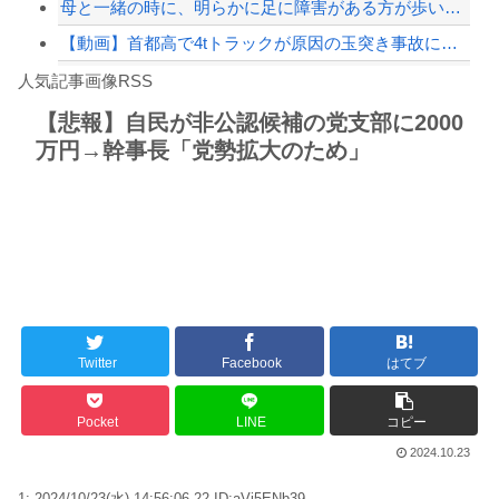
母と一緒の時に、明らかに足に障害がある方が歩いていた。母「なんであんな歩き方なの...
【動画】首都高で4tトラックが原因の玉突き事故に巻き込まれた軽バンの車載。
Powered by livedoor 相互RSS
【私はあなたの味方】交際歴ゼロの同級生宅に唐揚げや文庫本を20回以上届けた24歳...
人気記事画像RSS
アガサ博士「今日はみんなでうなぎを食べに行くぞい」
【悲報】自民が非公認候補の党支部に2000
万円→幹事長「党勢拡大のため」
8/4のニュース
日本旅行キャンセルすべきか…1万年ぶり史上最大級の火山の兆し＝韓国の反応
更新中止のお知らせ
海外「おめでとうタキ！」リヴァプール南野がバースデーゴール！！
Twitter
Facebook
はてブ
Powered by livedoor 相互RSS
Pocket
LINE
コピー
2024.10.23
1: 2024/10/23(水) 14:56:06.22 ID:aVi5ENb39