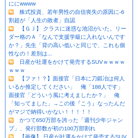
ににwwww
株式投資、若年男性の自信喪失の原因に-6
割超が「人生の敗者」自認
【ＧＪ】 クラスに迷惑な池沼がいた。リー
ダー格のＡ「なんで支援学級に入れないんです
か？」先生「背の高い低いと同じで、これも個
性なの！差別は...
日産が社運をかけて発売するSUVｗｗｗｗ
ｗｗｗ
【ファ！？】面接官「日本に刀鍛冶は何人
いるか推定してください」 俺「188人です」
面接官「どういう風に考えましたか？」 俺
「知ってました」→この後『こう』なったんだ
がマジで納得いかない！！！！！
かつて650万部を誇った「週刊少年ジャン
プ」、発行部数が初の100万部割れ
【画像】 日産が社運をかけて発売するSUV