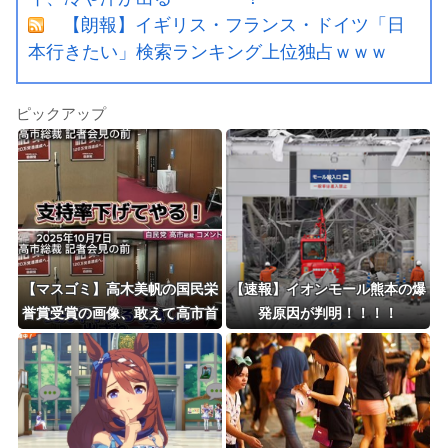
【朗報】イギリス・フランス・ドイツ「日
本行きたい」検索ランキング上位独占ｗｗｗ
ピックアップ
【マスゴミ】高木美帆の国民栄
【速報】イオンモール熊本の爆
誉賞受賞の画像、敢えて高市首
発原因が判明！！！！
相が写らないよう切り取られる