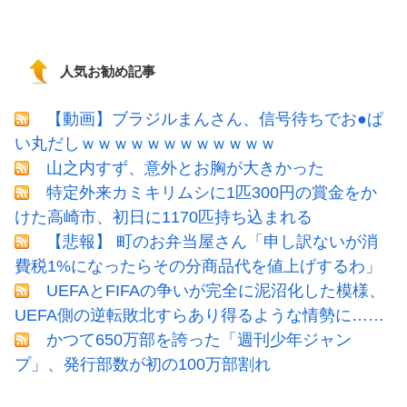
人気お勧め記事
【動画】ブラジルまんさん、信号待ちでお●ぱ
い丸だしｗｗｗｗｗｗｗｗｗｗｗｗ
山之内すず、意外とお胸が大きかった
特定外来カミキリムシに1匹300円の賞金をか
けた高崎市、初日に1170匹持ち込まれる
【悲報】 町のお弁当屋さん「申し訳ないが消
費税1%になったらその分商品代を値上げするわ」
UEFAとFIFAの争いが完全に泥沼化した模様、
UEFA側の逆転敗北すらあり得るような情勢に……
かつて650万部を誇った「週刊少年ジャン
プ」、発行部数が初の100万部割れ