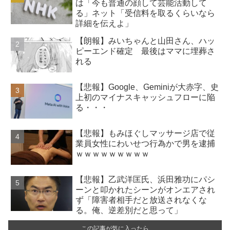
は「今も普通の顔して芸能活動して
る」ネット「受信料を取るくらいなら
詳細を伝えよ」
【朗報】みいちゃんと山田さん、ハッ
ピーエンド確定 最後はママに埋葬さ
れる
【悲報】Google、Geminiが大赤字、史
上初のマイナスキャッシュフローに陥
る・・・
【悲報】もみほぐしマッサージ店で従
業員女性にわいせつ行為かで男を逮捕
ｗｗｗｗｗｗｗｗｗ
【悲報】乙武洋匡氏、浜田雅功にパシ
ーンと叩かれたシーンがオンエアされ
ず「障害者相手だと放送されなくな
る。俺、逆差別だと思って」
この記事が気に入ったら