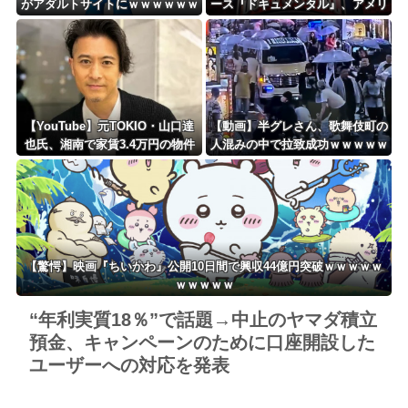
がアダルトサイトにｗｗｗｗｗｗ
ース『ドキュメンタル』、アメリ
ｗｗｗｗｗ
カで初の制作が決定！ 海外タイ
トル『LOL』として世界25ヶ国・
地域で展開
【YouTube】元TOKIO・山口達
【動画】半グレさん、歌舞伎町の
也氏、湘南で家賃3.4万円の物件
人混みの中で拉致成功ｗｗｗｗｗ
を契約 ロフト付きワンルーム
ｗｗｗｗｗ
の“新拠点”を公開「十分」
【驚愕】映画『ちいかわ』公開10日間で興収44億円突破ｗｗｗｗｗ
ｗｗｗｗｗ
“年利実質18％”で話題→中止のヤマダ積立
預金、キャンペーンのために口座開設した
ユーザーへの対応を発表