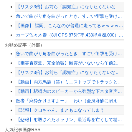
【リスク3倍】お前ら「認知症」になりたくないなら酒をやめろ
急いで曲がり角を曲がったとき、すごい衝撃を受けてリアルに2ｍくらいふっとんだ
【画像】 福岡、こんなのが普通に走ってるｗｗｗｗｗｗｗｗｗｗｗｗｗｗｗｗｗｗｗｗ...
カープ佐々木泰（8月OPS.875打率.438得点圏.000）←1番に置いた方が...
クマが害獣扱いされる風潮にドラマ脚本家が不快感、「何度もクマに会ったことがあるけ...
お勧め記事（外部）
急いで曲がり角を曲がったとき、すごい衝撃を受けてリアルに2ｍくらいふっとんだ
【画像】髪型が完全に『鬼頭』な女キャラwwwwww
【幽霊否定派、完全論破】幽霊がいないなら午前2時に一人で墓石を木刀で叩き割れるよ...
【衝撃】中国製ルーター20機種にバックドア発見！ ネットに繋ぐだけで35秒ごとに...
【リスク3倍】お前ら「認知症」になりたくないなら酒をやめろ
【草】アル中「水飲みたくない！」 グラス「はい転倒」
【動画】両方馬鹿（笑）ミニストップでトラックと衝突したドラレコが（ノ∇`）
【配信者】「金バエ」のSNS更新が1週間途絶え、様々な憶測が飛び交う。1週間ぶり...
【動画】駅構内のスピーカーから強烈な下ネタ音声が垂れ流される 全乗客困惑の音声が...
【緊急速報】NYで警官が黒人男性の首を絞め、暴動第二波不可避へ
医者「麻酔かけますよー」 わい（全身麻酔に耐えて見せる！うおおおおおお！！！！）
【悲報】クロちゃん、まともになってしまう
【悲報】射殺されたオッサン、最近母を亡くして精神的ショックを受けていたと判明
Powered by livedoor 相互RSS
ショートスリーパーの堀さん、4時間寝てた事がバレる
人気記事画像RSS