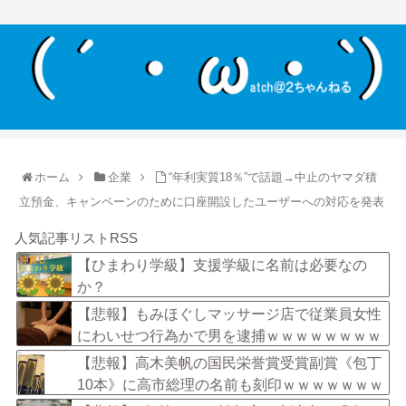
ホーム
企業
“年利実質18％”で話題→中止のヤマダ積
立預金、キャンペーンのために口座開設したユーザーへの対応を発表
人気記事リストRSS
【ひまわり学級】支援学級に名前は必要なの
か？
【悲報】もみほぐしマッサージ店で従業員女性
にわいせつ行為かで男を逮捕ｗｗｗｗｗｗｗｗ
ｗ
【悲報】高木美帆の国民栄誉賞受賞副賞《包丁
10本》に高市総理の名前も刻印ｗｗｗｗｗｗｗ