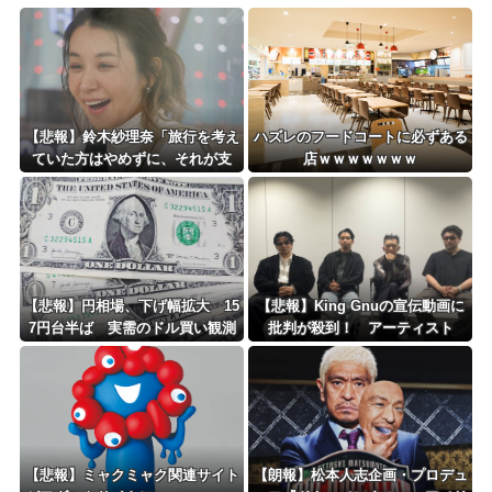
白石「あ、あきら様……？」あきら「……白石」
8/4のニュース
日本旅行キャンセルすべきか…1万年ぶり史上最大級の火山の兆し＝韓国の反応
更新中止のお知らせ
【悲報】鈴木紗理奈「旅行を考え
ハズレのフードコートに必ずある
ていた方はやめずに、それが支
店ｗｗｗｗｗｗｗ
海外「おめでとうタキ！」リヴァプール南野がバースデーゴール！！
援」
Powered by livedoor 相互RSS
【悲報】円相場、下げ幅拡大 15
【悲報】King Gnuの宣伝動画に
7円台半ば 実需のドル買い観測
批判が殺到！ アーティスト
に“好感度”ばかり求める時代への
違和感
【悲報】ミャクミャク関連サイト
【朗報】松本人志企画・プロデュ