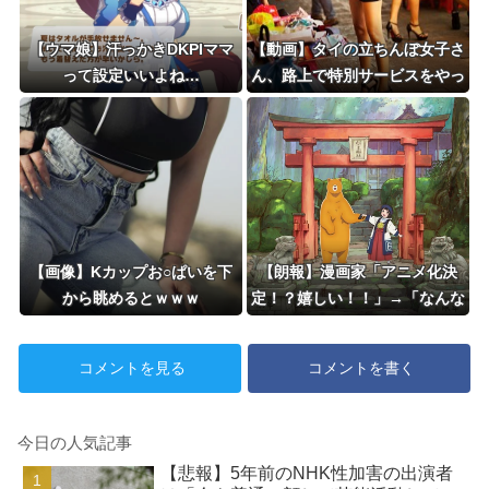
【ウマ娘】汗っかきDKPIママ
【動画】タイの立ちんぼ女子さ
って設定いいよね…
ん、路上で特別サービスをやっ
てしまうｗｗｗｗｗｗｗ
【画像】Kカップお○ぱいを下
【朗報】漫画家「アニメ化決
から眺めるとｗｗｗ
定！？嬉しい！！」→「なんな
んだよこれ…」←最初に思い浮
かんだ作品ｗｗｗ
コメントを見る
コメントを書く
今日の人気記事
【悲報】5年前のNHK性加害の出演者