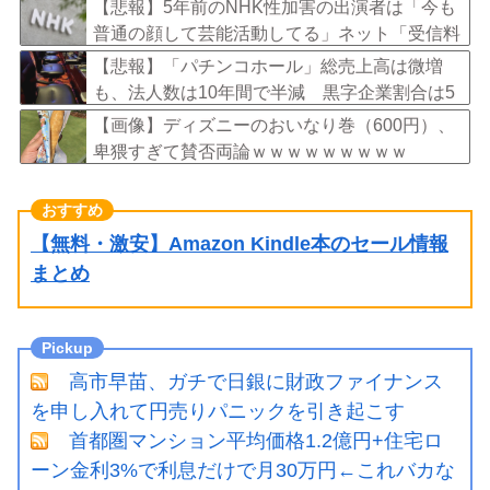
ｗｗ
【悲報】5年前のNHK性加害の出演者は「今も
普通の顔して芸能活動してる」ネット「受信料
を取るくらいなら詳細を伝えよ」
【悲報】「パチンコホール」総売上高は微増
も、法人数は10年間で半減 黒字企業割合は5
年ぶりに7割超え
【画像】ディズニーのおいなり巻（600円）、
卑猥すぎて賛否両論ｗｗｗｗｗｗｗｗｗ
【無料・激安】Amazon Kindle本のセール情報
まとめ
高市早苗、ガチで日銀に財政ファイナンス
を申し入れて円売りパニックを引き起こす
首都圏マンション平均価格1.2億円+住宅ロ
ーン金利3%で利息だけで月30万円←これバカな