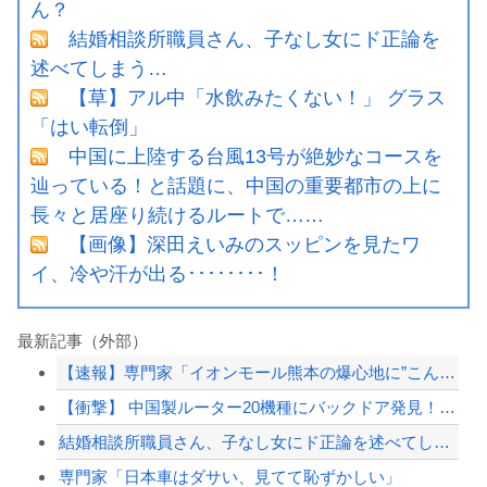
ん？
結婚相談所職員さん、子なし女にド正論を
述べてしまう…
【草】アル中「水飲みたくない！」 グラス
「はい転倒」
中国に上陸する台風13号が絶妙なコースを
辿っている！と話題に、中国の重要都市の上に
長々と居座り続けるルートで……
【画像】深田えいみのスッピンを見たワ
イ、冷や汗が出る････････！
最新記事（外部）
【速報】専門家「イオンモール熊本の爆心地に”こんなもの”があったんだけど…」
【衝撃】 中国製ルーター20機種にバックドア発見！ ネットに繋ぐだけで35秒ごと...
結婚相談所職員さん、子なし女にド正論を述べてしまう…
専門家「日本車はダサい、見てて恥ずかしい」