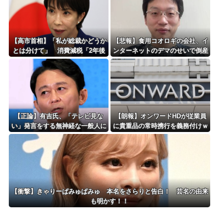
地域で展開
【高市首相】「私が総裁かどうか
【悲報】食用コオロギの会社、イ
とは分けて」 消費減税「2年後
ンターネットのデマのせいで倒産
に私の責任で戻す」発言を説明
ｗｗｗｗｗｗｗｗｗｗｗｗ
【正論】有吉氏、「テレビ見な
【朗報】オンワードHDが従業員
い」発言をする無神経な一般人に
に貴重品の常時携行を義務付けｗ
憤慨ｗｗｗｗｗｗｗ
ｗｗｗｗｗｗｗｗｗｗｗｗ
【衝撃】きゃりーぱみゅぱみゅ 本名をさらりと告白！ 芸名の由来
も明かす！！