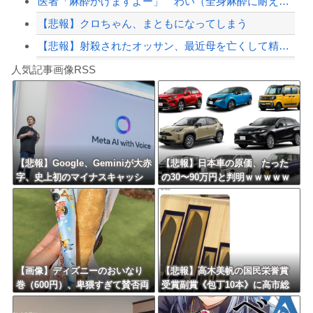
医者「麻酔かけますよー」 わい（全身麻酔に耐えて見せる！うおおおおおお！！！！）
【悲報】クロちゃん、まともになってしまう
【悲報】射殺されたオッサン、最近母を亡くして精神的ショックを受けていたと判明
Powered by livedoor 相互RSS
ショートスリーパーの堀さん、4時間寝てた事がバレる
人気記事画像RSS
白石「あ、あきら様……？」あきら「……白石」
8/4のニュース
日本旅行キャンセルすべきか…1万年ぶり史上最大級の火山の兆し＝韓国の反応
更新中止のお知らせ
【悲報】Google、Geminiが大赤
【悲報】日本車の原価、たった
字、史上初のマイナスキャッシ
の30〜90万円と判明ｗｗｗｗｗ
海外「おめでとうタキ！」リヴァプール南野がバースデーゴール！！
ュフローに陥る・・・
ｗｗｗｗｗｗ
Powered by livedoor 相互RSS
【画像】ディズニーのおいなり
【悲報】高木美帆の国民栄誉賞
巻（600円）、卑猥すぎて賛否両
受賞副賞《包丁10本》に高市総
論ｗｗｗｗｗｗｗｗｗ
理の名前も刻印ｗｗｗｗｗｗｗ
ｗｗ