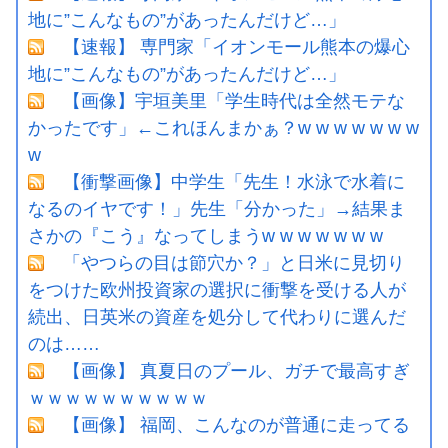
地に”こんなもの”があったんだけど…」
【速報】 専門家「イオンモール熊本の爆心
地に”こんなもの”があったんだけど…」
【画像】宇垣美里「学生時代は全然モテな
かったです」←これほんまかぁ？w w w w w w w
w
【衝撃画像】中学生「先生！水泳で水着に
なるのイヤです！」先生「分かった」→結果ま
さかの『こう』なってしまうw w w w w w w
「やつらの目は節穴か？」と日米に見切り
をつけた欧州投資家の選択に衝撃を受ける人が
続出、日英米の資産を処分して代わりに選んだ
のは……
【画像】 真夏日のプール、ガチで最高すぎ
ｗｗｗｗｗｗｗｗｗｗ
【画像】 福岡、こんなのが普通に走ってる