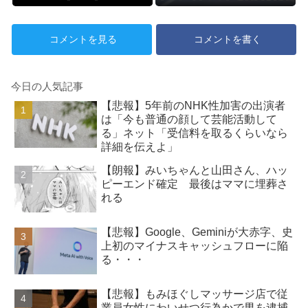
ラレコが（ノ∇`）
コメントを見る
コメントを書く
今日の人気記事
【悲報】5年前のNHK性加害の出演者
は「今も普通の顔して芸能活動して
る」ネット「受信料を取るくらいなら
詳細を伝えよ」
【朗報】みいちゃんと山田さん、ハッ
ピーエンド確定 最後はママに埋葬さ
れる
【悲報】Google、Geminiが大赤字、史
上初のマイナスキャッシュフローに陥
る・・・
【悲報】もみほぐしマッサージ店で従
業員女性にわいせつ行為かで男を逮捕