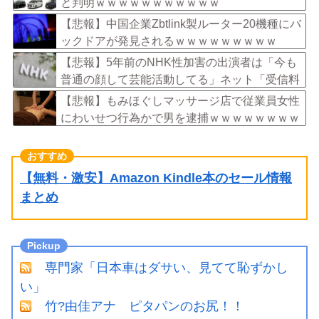
と判明ｗｗｗｗｗｗｗｗｗｗｗ
【悲報】中国企業Zbtlink製ルーター20機種にバ
ックドアが発見されるｗｗｗｗｗｗｗｗｗ
【悲報】5年前のNHK性加害の出演者は「今も
普通の顔して芸能活動してる」ネット「受信料
を取るくらいなら詳細を伝えよ」
【悲報】もみほぐしマッサージ店で従業員女性
にわいせつ行為かで男を逮捕ｗｗｗｗｗｗｗｗ
ｗ
【無料・激安】Amazon Kindle本のセール情報
まとめ
専門家「日本車はダサい、見てて恥ずかし
い」
竹?由佳アナ ピタパンのお尻！！