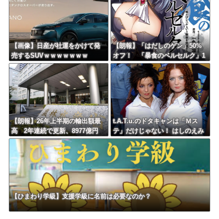
【画像】日産が社運をかけて発
【朗報】「はだしのゲン」50%
売するSUVｗｗｗｗｗｗｗ
オフ！ 「暴食のベルセルク」1
4巻無料ｗｗｗｗｗｗ
【朗報】26年上半期の輸出額最
t.A.T.u.のドタキャンは「Ｍス
高 2年連続で更新、8977億円
テ」だけじゃない！ はしのえみ
農水省「インバウンドの増加に
「来なかったんですよ…」
伴い、日本食の認知度が向上」
【ひまわり学級】支援学級に名前は必要なのか？