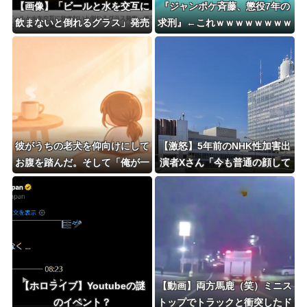
【画像】「ビールと水を交互に
『ジャンポケ斉藤、懲役7年の
飲まないと倒れるグラス」発売
求刑』←これｗｗｗｗｗｗｗｗ
ｗｗｗｗｗｗｗｗｗｗ
彼がうちの老犬を仰向けにして
【激怒】5年前のNHK性加害出
お腹を踏んだ。そして「俺が一
演者Xさん「今も普通の顔して
番偉いってわかって、おとなし
芸能活動して
くしてるだろ」と…
る」・・・・・・・・・
【ホロライブ】Youtubeの謎
【動画】両方馬鹿（笑）ミニス
のイベント？
トップでトラックと衝突したド