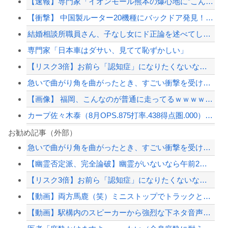
【速報】専門家「イオンモール熊本の爆心地に”こんなもの”があったんだけど…」
【衝撃】 中国製ルーター20機種にバックドア発見！ ネットに繋ぐだけで35秒ごと...
結婚相談所職員さん、子なし女にド正論を述べてしまう…
専門家「日本車はダサい、見てて恥ずかしい」
【リスク3倍】お前ら「認知症」になりたくないなら酒をやめろ
急いで曲がり角を曲がったとき、すごい衝撃を受けてリアルに2ｍくらいふっとんだ
【画像】 福岡、こんなのが普通に走ってるｗｗｗｗｗｗｗｗｗｗｗｗｗｗｗｗｗｗｗｗ...
カープ佐々木泰（8月OPS.875打率.438得点圏.000）←1番に置いた方が...
クマが害獣扱いされる風潮にドラマ脚本家が不快感、「何度もクマに会ったことがあるけ...
お勧め記事（外部）
急いで曲がり角を曲がったとき、すごい衝撃を受けてリアルに2ｍくらいふっとんだ
【画像】髪型が完全に『鬼頭』な女キャラwwwwww
【幽霊否定派、完全論破】幽霊がいないなら午前2時に一人で墓石を木刀で叩き割れるよ...
【衝撃】中国製ルーター20機種にバックドア発見！ ネットに繋ぐだけで35秒ごとに...
【リスク3倍】お前ら「認知症」になりたくないなら酒をやめろ
【草】アル中「水飲みたくない！」 グラス「はい転倒」
【動画】両方馬鹿（笑）ミニストップでトラックと衝突したドラレコが（ノ∇`）
【配信者】「金バエ」のSNS更新が1週間途絶え、様々な憶測が飛び交う。1週間ぶり...
【動画】駅構内のスピーカーから強烈な下ネタ音声が垂れ流される 全乗客困惑の音声が...
【緊急速報】NYで警官が黒人男性の首を絞め、暴動第二波不可避へ