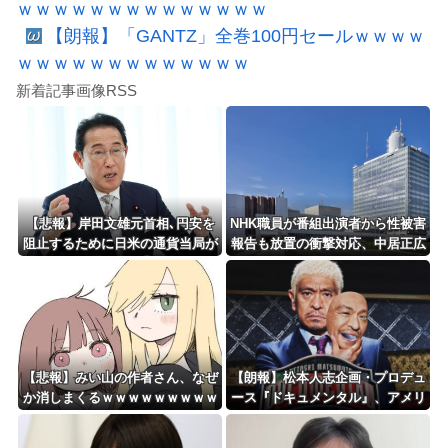
ｗｗｗｗｗｗｗｗｗｗｗｗｗｗ
【朗報】「GANTZ」全巻100円セールｗｗｗｗ
ｗｗｗｗｗｗｗｗｗｗｗｗｗ
新着記事画像RSS
【悲報】岸田文雄元首相､円安を
NHK職員が番組出演者から性被害
阻止するために日米の通貨当局が
報告も放置の衝撃対応、中居正広
実施した為替介入は｢一時しのぎ
と国分太一の事例もNHKは「加害
に過ぎない｣との認識を示す
者を守る」のか、指摘される“隠
蔽体質”
【悲報】みい山の作者さん、なぜ
【朗報】松本人志企画・プロデュ
か消しまくるｗｗｗｗｗｗｗｗｗ
ース『ドキュメンタル』、アメリ
ｗｗｗｗｗｗ
カで初の制作が決定！ 海外タイ
トル『LOL』として世界25ヶ国・