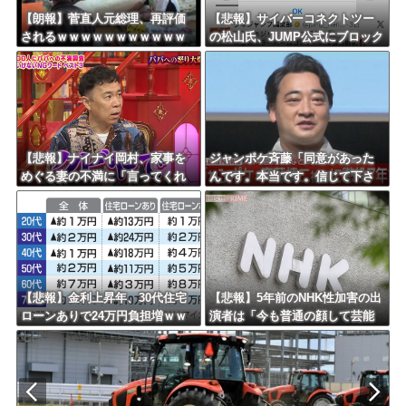
Powered by livedoor 相互RSS
【朗報】菅直人元総理、再評価
【悲報】サイバーコネクトツー
されるｗｗｗｗｗｗｗｗｗｗｗ
の松山氏、JUMP公式にブロック
ｗｗｗｗｗｗｗ
されるｗｗｗｗｗｗｗｗｗｗｗ
【悲報】ナイナイ岡村、家事を
ジャンポケ斉藤「同意があった
めぐる妻の不満に「言ってくれ
んです。本当です。信じて下さ
たら済む話やん」になるみ「バ
い」 ←何でこの主張が通らな
イトやったらクビやで」説教受
いの？
け黙り込む
【悲報】金利上昇年、30代住宅
【悲報】5年前のNHK性加害の出
ローンありで24万円負担増ｗｗ
演者は「今も普通の顔して芸能
ｗｗｗｗｗｗｗｗｗｗ
活動してる」ネット「受信料を
取るくらいなら詳細を伝えよ」