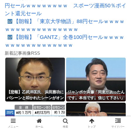
円セールｗｗｗｗｗｗｗｗ スポーツ漫画50％ポイ
ント還元セール
【朗報】「東京大学物語」88円セールｗｗｗｗ
ｗｗｗｗｗｗｗｗｗｗｗｗｗｗ
【朗報】「GANTZ」全巻100円セールｗｗｗｗ
ｗｗｗｗｗｗｗｗｗｗｗｗｗ
新着記事画像RSS
【悲報】乙武洋匡氏、浜田雅功に
ジャンポケ斉藤「同意があったん
パシーンと叩かれたシーンがオン
です。本当です。信じて下さい」
エアされず「障害者相手だと放送
←何でこの主張が通らないの？
されなくなる。俺、逆差別だと思
って」
メニュー
ホーム
検索
トップ
サイドバー