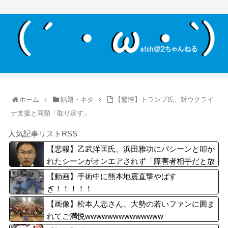
ホーム
話題・ネタ
【驚愕】トランプ氏、対ウクライ
ナ支援と同額「取り戻す」
人気記事リストRSS
【悲報】乙武洋匡氏、浜田雅功にパシーンと叩か
れたシーンがオンエアされず「障害者相手だと放
送されなくなる。俺、逆差別だと思って」
【動画】手術中に熊本地震直撃やばす
ぎ！！！！！
【画像】松本人志さん、大勢の若いファンに囲ま
れてご満悦wwwwwwwwwwwwww