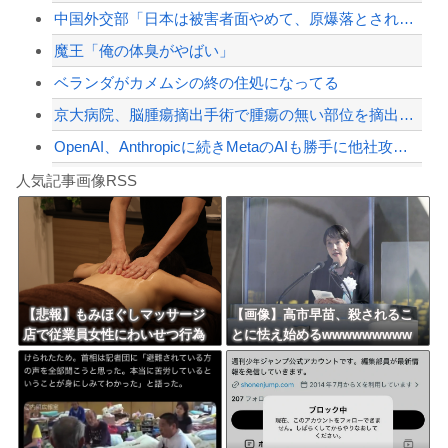
中国外交部「日本は被害者面やめて、原爆落とされた状況を反省すべき」
【配信者】「金バエ」のSNS更新が1週間途絶え、様々な憶測が飛び交う。1週間ぶり...
魔王「俺の体臭がやばい」
【緊急速報】NYで警官が黒人男性の首を絞め、暴動第二波不可避へ
ベランダがカメムシの終の住処になってる
京大病院、脳腫瘍摘出手術で腫瘍の無い部位を摘出してしまう 手術ミスで50代女性患...
OpenAI、Anthropicに続きMetaのAIも勝手に他社攻撃 嘘ξけど何...
Powered by livedoor 相互RSS
【衝撃】川口被告(19)に無期懲役 江別大学生殺人事件、19歳で取り返しのつかな...
人気記事画像RSS
【動画】自動ドアの仕組みを理解した富山のツバメが賢い。
8/4のニュース
日本旅行キャンセルすべきか…1万年ぶり史上最大級の火山の兆し＝韓国の反応
更新中止のお知らせ
【悲報】もみほぐしマッサージ
【画像】高市早苗、殺されるこ
店で従業員女性にわいせつ行為
とに怯え始めるwwwwwwwww
海外「おめでとうタキ！」リヴァプール南野がバースデーゴール！！
かで男を逮捕ｗｗｗｗｗｗｗｗ
ｗ