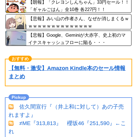
【朗報】「クレヨンしんちゃん」33円セール！！
「ギャルごはん」全10巻 各227円！！
【悲報】みい山の作者さん、なぜか消しまくるｗ
ｗｗｗｗｗｗｗｗｗｗｗｗｗｗ
【悲報】Google、Geminiが大赤字、史上初のマ
イナスキャッシュフローに陥る・・・
【無料・激安】Amazon Kindle本のセール情報
まとめ
佐久間宣行『（井上和に対して）あの子売
れますよ』
≠ME『313,813』 櫻坂46『251,590』←こ
れ