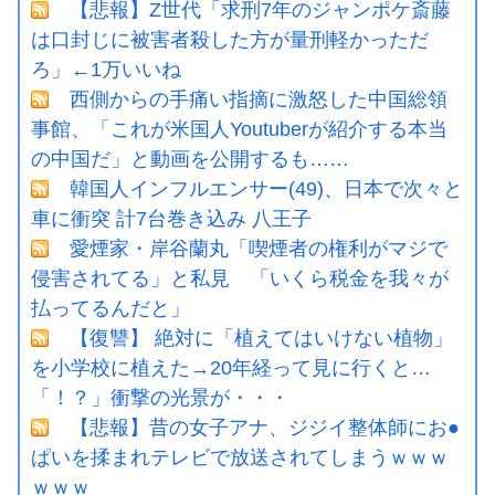
【悲報】Z世代「求刑7年のジャンポケ斎藤
は口封じに被害者殺した方が量刑軽かっただ
ろ」←1万いいね
西側からの手痛い指摘に激怒した中国総領
事館、「これが米国人Youtuberが紹介する本当
の中国だ」と動画を公開するも……
韓国人インフルエンサー(49)、日本で次々と
車に衝突 計7台巻き込み 八王子
愛煙家・岸谷蘭丸「喫煙者の権利がマジで
侵害されてる」と私見 「いくら税金を我々が
払ってるんだと」
【復讐】 絶対に「植えてはいけない植物」
を小学校に植えた→20年経って見に行くと…
「！？」衝撃の光景が・・・
【悲報】昔の女子アナ、ジジイ整体師にお●
ぱいを揉まれテレビで放送されてしまうｗｗｗ
ｗｗｗ