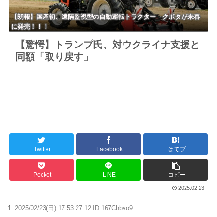
【朗報】国産初、遠隔監視型の自動運転トラクター クボタが来春
に発売！！！
【驚愕】トランプ氏、対ウクライナ支援と
同額「取り戻す」
Twitter
Facebook
はてブ
Pocket
LINE
コピー
2025.02.23
1:
2025/02/23(日) 17:53:27.12 ID:167Chbvo9