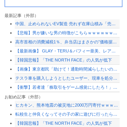
最新記事（外部）
中国、止められないEV製造 売れず在庫山積み「売れたこと」にして補助金を騙し取る...
【悲報】男が嫌いな男の特徴がこちらｗｗｗｗｗｗｗｗｗｗ
高市首相の消費減税1％、弁当店はまさかの"価格据え置き"宣言「値下げはしません」
【最新画像】 GLAY・TERU＆パフィー亜美、レアな夫婦ショットを公開してしま...
【韓国悲報】「THE NORTH FACE」の人気が低下
【画像】東京都民「助けて！通勤時間減らしたいのに都心の近くが最低10万払わないと...
テスラ車を購入しようとしたユーザー、現車を処分して代金を支払い、平日の納車日に予...
【衝撃】若者達「株取引をゲーム感覚にしたろ！」→結果
「小泉やめろ！」→市民らが横浜駅前で大絶叫ｗｗｗｗｗｗｗｗ
お勧め記事（外部）
ヒカキン、熊本地震の被災地に2000万円寄付ｗｗｗｗｗｗｗｗｗ
昭和の神漫画「ドラゴンボール、ドラえもん、火の鳥、、、」令和→
転校生と仲良くなってその子の家に遊びに行ったら私が小さい頃に撮った写真があった
【画像】いしかわじゅんの反戦漫画、意味不明すぎる…ネット「量産型左翼の最底辺みた...
【韓国悲報】「THE NORTH FACE」の人気が低下
大久保佳代子「休みの日はだいたい…」まさかの習慣を暴露ｗｗｗ