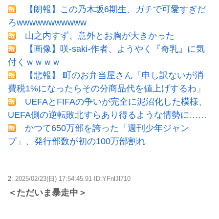
【朗報】この乃木坂6期生、ガチで可愛すぎだ
ろwwwwwwwwwww
山之内すず、意外とお胸が大きかった
【画像】咲-saki-作者、ようやく『奇乳』に気
付くｗｗｗｗ
【悲報】 町のお弁当屋さん「申し訳ないが消
費税1%になったらその分商品代を値上げするわ」
UEFAとFIFAの争いが完全に泥沼化した模様、
UEFA側の逆転敗北すらあり得るような情勢に……
かつて650万部を誇った「週刊少年ジャン
プ」、発行部数が初の100万部割れ
2:
2025/02/23(日) 17:54:45.91 ID:YFnlJl710
＜ただいま暴走中＞