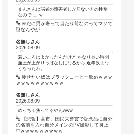
まんさんは弱者の障害者しか居ない方の性別
なので......ｗ
未だに男が奢って当たり前なのってマジで
謎なんやが
名無しさん
2026.08.09
若いころはよかったんだけど かなり長い時間
血圧が上がりっぱなしになるから 近年飲まな
くなったわ。
痩せたい奴はブラックコーヒー飲めｗｗｗ
ｗｗｗｗｗｗｗｗｗｗ
名無しさん
2026.08.09
めっちゃ焦ってるやんwww
【悲報】高市、国民栄誉賞で記念品に自分
の名前を入れ自分メインのPV撮影して炎上
中w w w w w w w w w