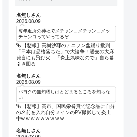
名無しさん
2026.08.09
毎年近所の神社でメチャンコメチャンコメッ
チャンコってやってるぞ
【悲報】高樹沙耶のアニソン盆踊り批判
「日本は品格落ちた」で大論争！過去の大麻
発言にも飛び火…「炎上気味なので」自ら幕
引き図る
名無しさん
2026.08.09
パヨクの無知晒しはとどまるところを知らな
い
【悲報】高市、国民栄誉賞で記念品に自分
の名前を入れ自分メインのPV撮影して炎上
中w w w w w w w w w
名無しさん
2026.08.09