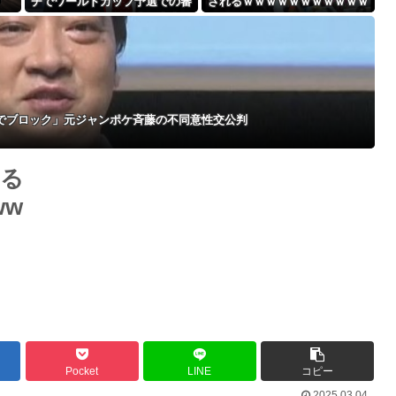
チでワールドカップ予選での審
されるｗｗｗｗｗｗｗｗｗｗｗ
Powered by livedoor 相互RSS
判への性接待がバレ大炎上大騒
ｗｗｗｗｗｗｗ
ぎにｗｗｗｗｗｗｗｗ
でブロック」元ジャンポケ斉藤の不同意性交公判
まる
ww
Pocket
LINE
コピー
2025.03.04