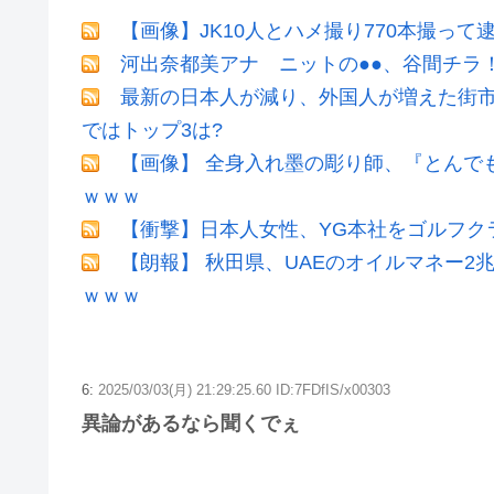
【画像】JK10人とハメ撮り770本撮って
河出奈都美アナ ニットの●●、谷間チラ
最新の日本人が減り、外国人が増えた街市
ではトップ3は?
【画像】 全身入れ墨の彫り師、『とんで
ｗｗｗ
【衝撃】日本人女性、YG本社をゴルフク
【朗報】 秋田県、UAEのオイルマネー
ｗｗｗ
6:
2025/03/03(月) 21:29:25.60 ID:7FDfIS/x00303
異論があるなら聞くでぇ