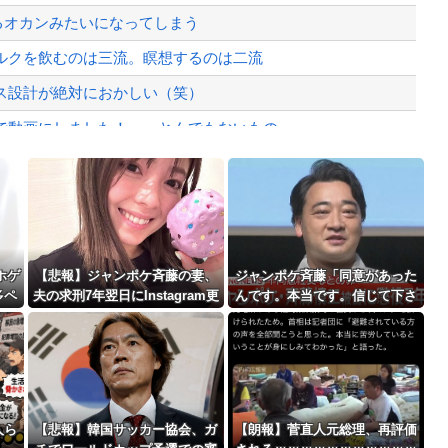
、様々な憶測が飛び交う。1週間ぶり...
いるオカンみたいになってしまう
、暴動第二波不可避へ
ルクを飲むのは三流。瞑想するのは二流
ス設計が絶対におかしい（笑）
動画にしました！」→とんでもないもの...
鮮「少子化です」←強権国家でも止めら...
Powered by livedoor 相互RSS
年剣士「…ふんっ、あまり調子に乗ら...
最大級の火山の兆し＝韓国の反応
ホゲ
【悲報】ジャンポケ斉藤の妻、
ジャンポケ斉藤「同意があった
多ペ
夫の求刑7年翌日にInstagram更
んです。本当です。信じて下さ
攫千
新「楽しすぎた」
い」 ←何でこの主張が通らな
いの？
バースデーゴール！！
人ら
【悲報】韓国サッカー協会、ガ
【朗報】菅直人元総理、再評価