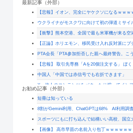
最新記事（外部）
【悲報】イオン、完全にヤケクソになるｗｗｗ
ウクライナがモスクワに向けて初の弾道ミサイ
【衝撃】熊本空港、全国で最も米軍機が来る空
【正論】ホリエモン、移民受け入れ反対派にブ
PTA会長「PTA参加拒否した親へ最終警告。こ
【悲報】 取引先専務「Aを20個注文する」 ぼく
中国人「中国では赤信号でも右折できます」
X、他人のコンテンツをパクったり煽ってインプ
お勧め記事（外部）
スポーツにもに打ち込んで結構いい高校、国立大
短冊は知っている
ウクライナがモスクワに向けて初の弾道ミサイ
8割がGemini利用、ChatGPTは68% AI利用調査
さんま「どこでもドア？あれ不便やで」
スポーツにもに打ち込んで結構いい高校、国立大
【動画】ホリエモン、移民受け入れ反対派の若者
【画像】 高市早苗の名前入り包丁ｗｗｗｗｗｗ