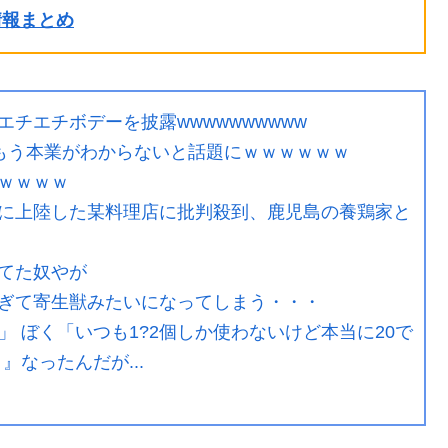
ル情報まとめ
もエチエチボデーを披露wwwwwwwwww
もう本業がわからないと話題にｗｗｗｗｗｗ
ｗｗｗｗ
に上陸した某料理店に批判殺到、鹿児島の養鶏家と
てた奴やが
ぎて寄生獣みたいになってしまう・・・
」 ぼく「いつも1?2個しか使わないけど本当に20で
なったんだが...