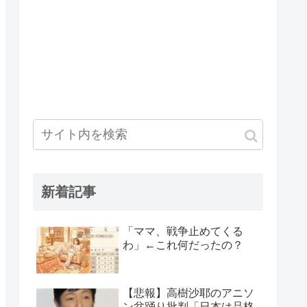
新着記事
「ママ、戦争止めてくる
わ」←これ何だったの？
【悲報】高樹沙耶のアニソ
ン盆踊り批判「日本は品格