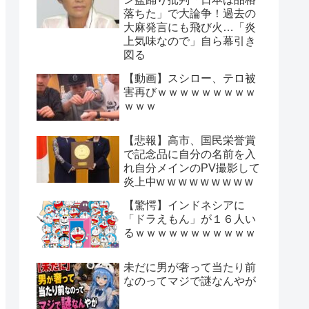
落ちた」で大論争！過去の
大麻発言にも飛び火…「炎
上気味なので」自ら幕引き
図る
【動画】スシロー、テロ被
害再びｗｗｗｗｗｗｗｗｗ
ｗｗｗ
【悲報】高市、国民栄誉賞
で記念品に自分の名前を入
れ自分メインのPV撮影して
炎上中w w w w w w w w w
【驚愕】インドネシアに
「ドラえもん」が１６人い
るｗｗｗｗｗｗｗｗｗｗｗ
未だに男が奢って当たり前
なのってマジで謎なんやが