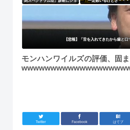
閉スペクトラム症」診断にショ
一定数いるけどさ・・・
ックで涙… 見逃していた乳幼児
期のサインとは？
【悲報】「舌を入れてきたから歯と口
モンハンワイルズの評価、固
wwwwwwwwwwwwwwwwww
Twitter
Facebook
はてブ