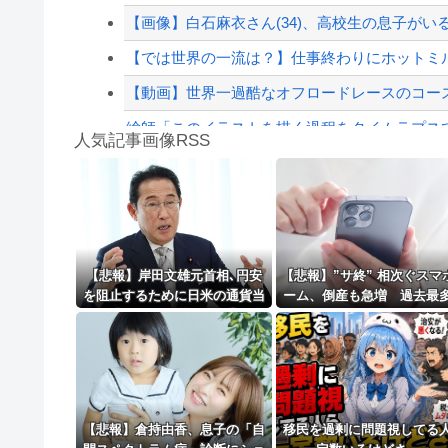
【配信者】「金バエ」のSNS更新が1週間途絶え
【画像】白石麻衣さん(34)、高校生の息子が
【緊急速報】NYで警官が黒人男性の首を絞め
【では世界の一流は？】仕事終わりにホットミ
【動画】世界一過酷なオフロードレースのコー
絵師「このイラストを描く過程をタイムラプスで
人気記事画像RSS
日本韓国台湾「少子化です」←わかる 中国北朝
大男「1回戦の相手はこのｶﾞｷか？楽勝だな」少
8/4のニュース
日本旅行キャンセルすべきか…1万年ぶり史上
【悲報】岸田文雄元首相､円安
【悲報】”サ終” 相次ぐスマ
を阻止するために日米の通貨当
ーム、倒産も急増 過去最
更新中止のお知らせ
局が実施した為替介入は｢一時
ースで推移 「当たれば一
しのぎに過ぎない｣との認識を
金」過去の時代に
海外「おめでとうタキ！」リヴァプール南野が
示す
【悲報】倉持由香、息子の「自
移民を過剰に問題視してる