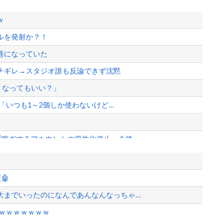
ｗ
ルを発射か？！
港になっていた
チギレ→スタジオ誰も反論できず沈黙
うなってもいい？」
「いつも1～2個しか使わないけど...
稼ぎするアカウントの収益化停止。今後...
までいったのになんであんなんなっちゃ...
ルを発射か？！
🤖
までいったのになんであんなんなっちゃ...
にブチギレ→スタジオ誰も反論できず沈...
ｗｗｗｗｗｗｗ