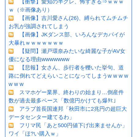
【衝撃】愛知の半グレ、怖すぎる⇒ｗｗｗ
ｗ（※画像あり）
【画像】吉川愛さん(26)、縛られてムチムチ
お乳が強調されてしまう
【画像】JKダンス部、いろんなデカパイが
大暴れｗｗｗｗｗｗｗ
【疑問】瀬戸環奈みたいな綺麗な子がAV女
優になる理由wwwwwww
【悲報】女さん、歩行者を轢いた挙句、道
路に倒れてどえらいことになってしまうw w w w
w w w
スマホゲー業界、終わりの始まり…倒産件
数が過去最多ペース「数億円かけても爆ﾀﾋ」
アラブ首長国連邦「秋田市に2兆円の超巨大
データセンター建てるわ」
フリマ民「あと500円値下げ出来ませんか」
ワイ「ほ?い購入ｗ」