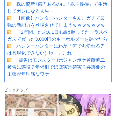
株の資産7億円あるのに「株主優待」で生活
してガンになる人生・・・
【画像】ハンターハンターさん、ガチで最
強の新能力を登場させてしまうｗｗｗｗｗｗｗ
「2年間、たぶん1日4回は握ってた」ラスベ
ガスで買った3,000円のキーホルダーを調べたら
ハンターハンターにわか「何でも切れる刀
は具現化できない(ﾆﾁｯ」←これ
｢被告はモンスター｣元ジャンポケ斉藤慎二
被告に懲役７年求刑でほぼ実刑確実？弁護側の
主張が無理筋なワケ
ピックアップ