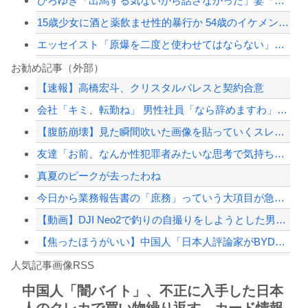
ひろゆき「出馬する気ないから話さなかった」妻「それでも不誠実だろ」→離婚協議へｗ...
15歳少女に酒と薬飲ませ性的暴行か 54歳のイケメン逮捕
エッセイスト「原爆を二度と使わせてはならない」⇒「もちろん中国の核も非難する？」...
スマホゲー業界、終わりの始まり…倒産件数が過去最多ペース「数億円かけても爆ﾀﾋ」
お勧め記事（外部）
【速報】高橋宏斗、クリスタルパレスと契約合意
【悲報】ゴルゴさん、高額報酬のくせに無茶すぎる依頼ばかりでお疲れ気味ｗｗｗｗｗ
会社「キミ、転勤ね」 男性社員「なら辞めますわ」 → 凄いことになるｗｗｗｗｗｗ
PTA会長「PTA参加拒否した親へ最終警告。こうなってもいい？」
【腹筋崩壊】見た瞬間吹いた画像を貼っていくスレｗｗｗｗ
【画像】移民についての日本人の本音、だいたいこれｗｗｗｗ
友達「お前、なんか性犯罪者みたいな思考で気持ち悪いな」言われたわ
【配信者】「金バエ」のSNS更新が1週間途絶え、様々な憶測が飛び交う。1週間ぶり...
真夏のピークが去ったわね
【緊急速報】NYで警官が黒人男性の首を絞め、暴動第二波不可避へ
今日から業務報告書の「庶務」っていう大項目が急に廃止されたんだけど意味不明すぎる
【動画】DJI Neo2で釣りの自撮りをしようとした男の悲劇（ノ∇`）
【焦ったほうがいい】中国人「日本人評論家がBYDのラッコの装備を褒めてるけど中国...
Powered by livedoor 相互RSS
【画像】TWICE・モモ(30)、またしてもエチエチボデーを披露wwwwwwww...
人気記事画像RSS
しんのすけ「ギアスを手に入れたゾ」
中国人「闇バイト」、不正に入手した日本
人のクレカで買い物繰り返す…カード情報
8/4のニュース