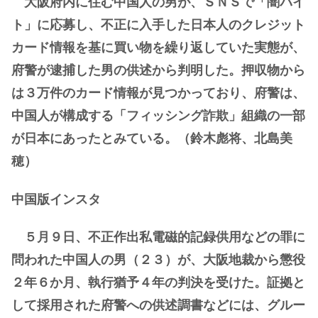
大阪府内に住む中国人の男が、ＳＮＳで「闇バイ
ト」に応募し、不正に入手した日本人のクレジット
カード情報を基に買い物を繰り返していた実態が、
府警が逮捕した男の供述から判明した。押収物から
は３万件のカード情報が見つかっており、府警は、
中国人が構成する「フィッシング詐欺」組織の一部
が日本にあったとみている。（鈴木彪将、北島美
穂）
中国版インスタ
５月９日、不正作出私電磁的記録供用などの罪に
問われた中国人の男（２３）が、大阪地裁から懲役
２年６か月、執行猶予４年の判決を受けた。証拠と
して採用された府警への供述調書などには、グルー