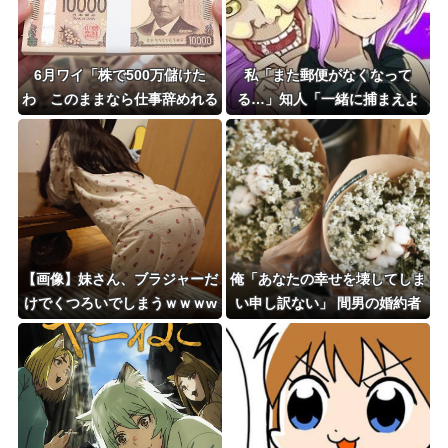
6月ワイ「株で500万儲けた
私「また郵便がなくなって
わ このままなら仕事辞めれる
る…」知人「一緒に捕まえよ
かも」→２ヶ月後...
う」→おとりを仕掛けたら泥奥
がまんまと引っかかり…
【画像】妹さん、ブラジャーだ
俺「あなたの幸せを壊してしま
けでくつろいでしまうｗｗｗw
い申し訳ない」 間男の婚約者
ｗｗｗｗｗｗｗｗ❤
「私は結婚する前でしたか
ら……..」 俺「そう言ってくだ
さると助かります」 間男婚約
者「でも本当は…」 そして離
婚後、間男婚約者と再会。語ら
れた本音とまさかの結果は…..