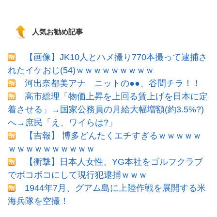
人気お勧め記事
【画像】JK10人とハメ撮り770本撮って逮捕さ
れたイケおじ(54)ｗｗｗｗｗｗｗｗｗ
河出奈都美アナ ニットの●●、谷間チラ！！
高市総理「物価上昇を上回る賃上げを日本に定
着させる」→国家公務員の月給大幅増額(約3.5%?)
へ→庶民「え、ワイらは?」
【吉報】 博多どんたくエチすぎるｗｗｗｗｗ
ｗｗｗｗｗｗｗｗｗｗ
【衝撃】日本人女性、YG本社をゴルフクラブ
でボコボコにして現行犯逮捕ｗｗｗ
1944年7月、グアム島に上陸作戦を展開する米
海兵隊を空撮！