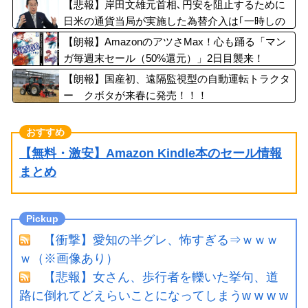
【悲報】岸田文雄元首相､円安を阻止するために
日米の通貨当局が実施した為替介入は｢一時しの
ぎに過ぎない｣との認識を示す
【朗報】AmazonのアツさMax！心も踊る「マン
ガ毎週末セール（50%還元）」2日目襲来！
【朗報】国産初、遠隔監視型の自動運転トラクタ
ー クボタが来春に発売！！！
【無料・激安】Amazon Kindle本のセール情報
まとめ
【衝撃】愛知の半グレ、怖すぎる⇒ｗｗｗ
ｗ（※画像あり）
【悲報】女さん、歩行者を轢いた挙句、道
路に倒れてどえらいことになってしまうw w w w