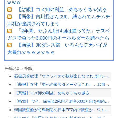
w w w
【悲報】コメ卸の利益、めちゃくちゃ減る
【画像】吉川愛さん(26)、縛られてムチムチ
お乳が強調されてしまう
「2年間、たぶん1日4回は握ってた」ラスベ
ガスで買った3,000円のキーホルダーを調べたら
【画像】JKダンス部、いろんなデカパイが
大暴れｗｗｗｗｗｗｗ
最新記事（外部）
石破茂前総理「ウクライナが核放棄しなければロシア侵攻しなかった」！
【悲報】女性「男への最大ダメージはこれ」←お前ら耐えられる？
【悲報】コメ卸の利益、めちゃくちゃ減る
【衝撃】 ワイ、保険金2億円と遺産6000万円を相続したら「こう」なった・・・
韓国調査船が竹島周辺の日本EEZ内で調査か、ワイヤのようなもの海中に投入…外務省...