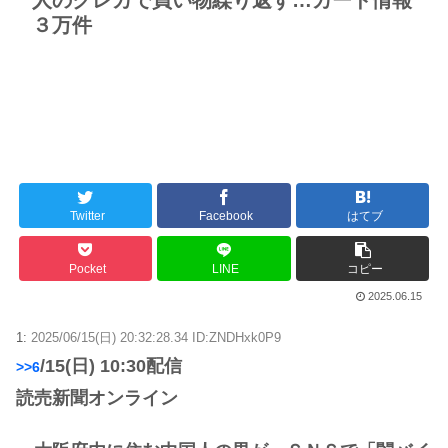
３万件
日本旅行キャンセルすべきか…1万年ぶり史上最大級の火山の兆し＝韓国の反応
更新中止のお知らせ
海外「おめでとうタキ！」リヴァプール南野がバースデーゴール！！
Powered by livedoor 相互RSS
Twitter
Facebook
はてブ
Pocket
LINE
コピー
2025.06.15
1:
2025/06/15(日) 20:32:28.34 ID:ZNDHxk0P9
/15(日) 10:30配信
>>6
読売新聞オンライン