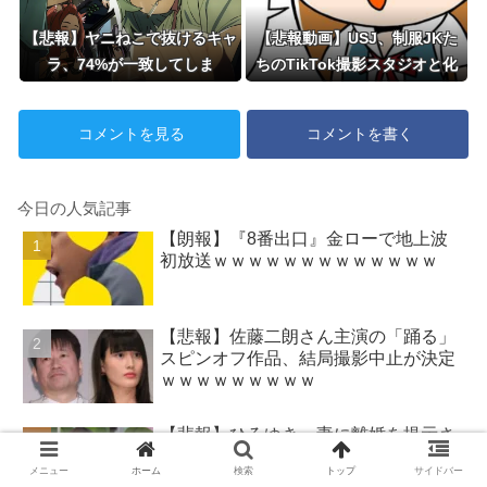
【悲報】ヤニねこで抜けるキャ
【悲報動画】USJ、制服JKた
ラ、74%が一致してしま
ちのTikTok撮影スタジオと化
う・・・
してしまいシュールすぎる光景
が広がるｗｗｗ 【Pickup0808
コメントを見る
コメントを書く
3030】
今日の人気記事
【朗報】『8番出口』金ローで地上波
初放送ｗｗｗｗｗｗｗｗｗｗｗｗｗ
【悲報】佐藤二朗さん主演の「踊る」
スピンオフ作品、結局撮影中止が決定
ｗｗｗｗｗｗｗｗｗ
【悲報】ひろゆき、妻に離婚を提示さ
れるｗｗｗｗｗｗｗｗｗｗｗｗｗｗｗ
メニュー
ホーム
検索
トップ
サイドバー
ｗ