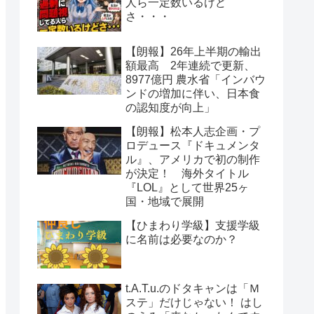
人ら一定数いるけど
さ・・・
【朗報】26年上半期の輸出
額最高 2年連続で更新、
8977億円 農水省「インバウ
ンドの増加に伴い、日本食
の認知度が向上」
【朗報】松本人志企画・プ
ロデュース『ドキュメンタ
ル』、アメリカで初の制作
が決定！ 海外タイトル
『LOL』として世界25ヶ
国・地域で展開
【ひまわり学級】支援学級
に名前は必要なのか？
t.A.T.u.のドタキャンは「Ｍ
ステ」だけじゃない！ はし