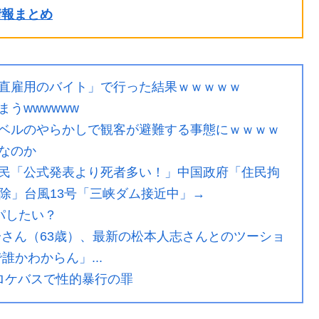
ル情報まとめ
直雇用のバイト」で行った結果ｗｗｗｗｗ
うwwwwww
ベルのやらかしで観客が避難する事態にｗｗｗｗ
なのか
民「公式発表より死者多い！」中国政府「住民拘
除」台風13号「三峡ダム接近中」→
パしたい？
一さん（63歳）、最新の松本人志さんとのツーショ
かわからん」...
ロケバスで性的暴行の罪