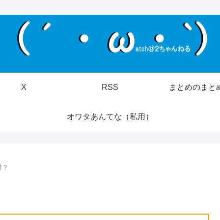
X
RSS
まとめのまと
オワタあんてな（私用）
対？