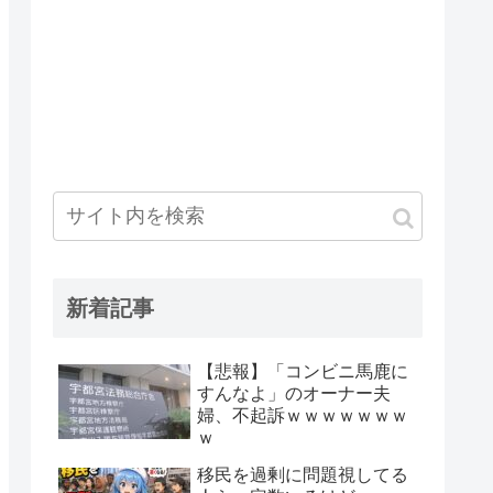
新着記事
【悲報】「コンビニ馬鹿に
すんなよ」のオーナー夫
婦、不起訴ｗｗｗｗｗｗｗ
ｗ
移民を過剰に問題視してる