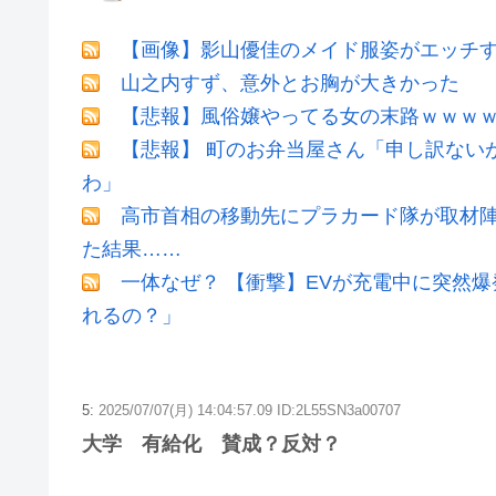
【画像】影山優佳のメイド服姿がエッチ
山之内すず、意外とお胸が大きかった
【悲報】風俗嬢やってる女の末路ｗｗｗ
【悲報】 町のお弁当屋さん「申し訳ない
わ」
高市首相の移動先にプラカード隊が取材
た結果……
一体なぜ？ 【衝撃】EVが充電中に突然
れるの？」
5:
2025/07/07(月) 14:04:57.09 ID:2L55SN3a00707
大学 有給化 賛成？反対？