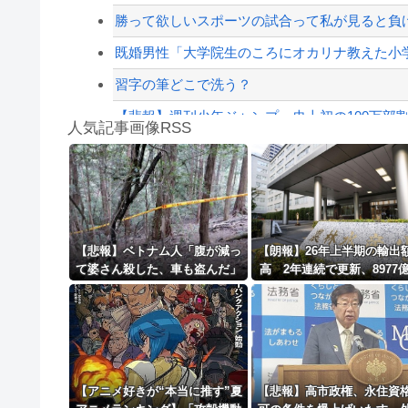
【配信者】「金バエ」のSNS更新が1週間途絶え
勝って欲しいスポーツの試合って私が見ると負
【緊急速報】NYで警官が黒人男性の首を絞め
既婚男性「大学院生のころにオカリナ教えた小学
習字の筆どこで洗う？
【悲報】週刊少年ジャンプ、史上初の100万部割れ
人気記事画像RSS
【話題】河内長野市で警官が包丁男に発砲した
勇者♀「仲間に支払うはずのお金で新しい装備買
8/4のニュース
日本旅行キャンセルすべきか…1万年ぶり史上
【悲報】ベトナム人「腹が減っ
【朗報】26年上半期の輸出
て婆さん殺した、車も盗んだ」
高 2年連続で更新、8977
更新中止のお知らせ
農水省「インバウンドの増
伴い、日本食の認知度が向
海外「おめでとうタキ！」リヴァプール南野が
【アニメ好きが“本当に推す”夏
【悲報】高市政権、永住資