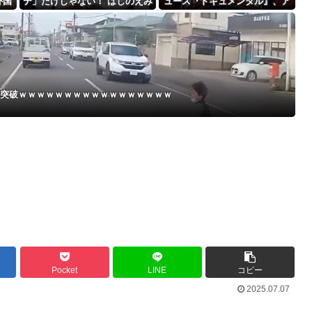
外国
テ」だけじゃない！ はしのえみ
ュース『ドキュメンタル』、ア
Powered by livedoor 相互RSS
・」
「来なかったんですよ…」
メリカで初の制作が決定！ 海
外タイトル『LOL』として世界
25ヶ国・地域で展開
突破ｗｗｗｗｗｗｗｗｗｗｗｗｗｗｗｗｗ
Pocket
LINE
コピー
2025.07.07