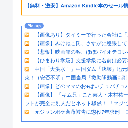
【無料・激安】Amazon Kindle本のセー
【画像あり】タイミーで行った会社に「
【画像】みけねこ氏、さすがに怒張してま
【悲報】映画館の客、ほぼバイオテロレ
【ひまわり学級】支援学級に名前は必要
中国「大洪水！」中国ダム「決壊」地元
束！（安否不明」中国当局「救助隊動画も削
【画像】どのママのお●ぱいチュパチュ
【画像】 「キム兄」こと芸人・木村祐
ットが完全に別人だとネット騒然！ 「マジで誰
元ジャンポケ斉藤被告に懲役7年求刑 