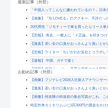
最新記事（外部）
「中国人ってこんなに嫌われているの？」日本
【画像】『To LOVEる』のアクキー、不評だ
20代男性「ジモティーで車を買ったらリース車
【悲報】 有吉、一般人に「ド正論」を叩きつ
【激臭】若い女の口臭がおっさんより臭いとか
【悲報】ライター「ちいかわが反社とコラボしてた
【速報】 中国、ガチで逝く
【悲報】井端ジャパン、最悪の空気のまま解散
お勧め記事（外部）
【画像】チー牛が必ず1回はヌいてるプリキュア
【画像】フジテレビ2026入社新人アナウンサ
【言葉狩り】「ママ応援」が炎上して謝罪…も
【激臭】若い女の口臭がおっさんより臭いとか
松のや「ママ応援企画」がなぜ許されない？「窮
【画像】特攻隊の特攻前の集合写真がこれ、この
【言葉狩り】「ママ応援」が炎上して謝罪…も
特定外来カミキリムシに1匹300円の賞金をかけた