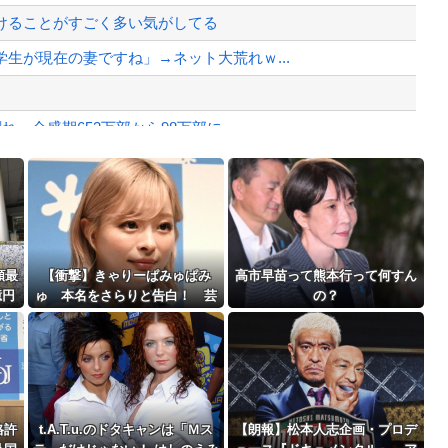
、様々な憶測が飛び交う。1週間ぶり...
けることがすごく多い気がしてる
、暴動第二波不可避へ
生が現在の妻ですね」→ネット大荒れｗ...
 全盛期653万部から98万部に...
シーンのモザ無し映像が公開される。
Powered by livedoor 相互RSS
っちゃったから>>3する」
最大級の火山の兆し＝韓国の反応
額最
【衝撃】きゃりーぱみゅぱみ
高市早苗って熊本行って何すん
億円
ゅ 本名をさらりと告白！ 芸
の？
加に
名の由来も明かす！！
上」
バースデーゴール！！
格許
t.A.T.u.のドタキャンは「Ｍス
【朗報】松本人志企画・プロデ