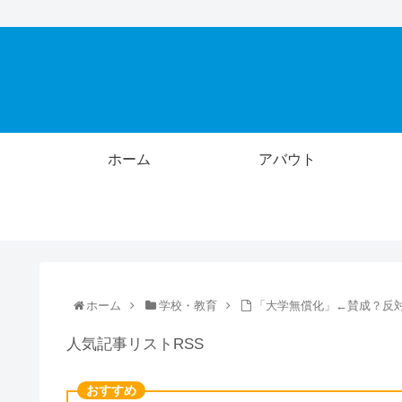
ホーム
アバウト
ホーム
学校・教育
「大学無償化」←賛成？反
人気記事リストRSS