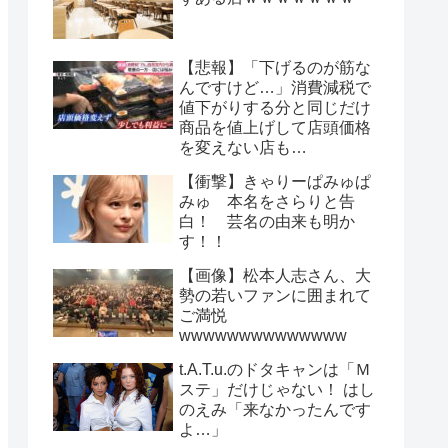
【悲報】「下げるのが筋な
んですけど…」消費減税で
値下がりする分と同じだけ
商品を値上げして店頭価格
を変えない店も…
【衝撃】きゃりーぱみゅぱ
みゅ 本名をさらりと告
白！ 芸名の由来も明か
す！！
【画像】松本人志さん、大
勢の若いファンに囲まれて
ご満悦
wwwwwwwwwwwwww
t.A.T.u.のドタキャンは「Ｍ
ステ」だけじゃない！ はし
のえみ「来なかったんです
よ…」