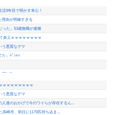
生活9年目で明かす本心！
った理由が明確すぎる
だった」53歳無職が逮捕
けて炎上ｗｗｗｗｗｗｗｗ
いう悪質なデマ
」ﾊﾟｼｬｯ
していた
のキャラがこちらwww
ーｗｗｗｗｗｗｗｗｗ
う何も言えない
いう悪質なデマ
屈な世の中」に住む不幸、「尊重し合え...
人達のおかげで今のワイらが存在するん...
う何も言えない
高崎市、初日に1170匹持ち込ま...