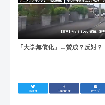
アニメランキング】「攻殻機動
可の条件を爆上げいたす 
隊」「天幕のジャードゥーガ
人さん「もう日本ええわ・
ル」「無職転生」が上位争い
【動画】かもしれない運転、限界
「大学無償化」←賛成？反対？
Twitter
Facebook
はてブ