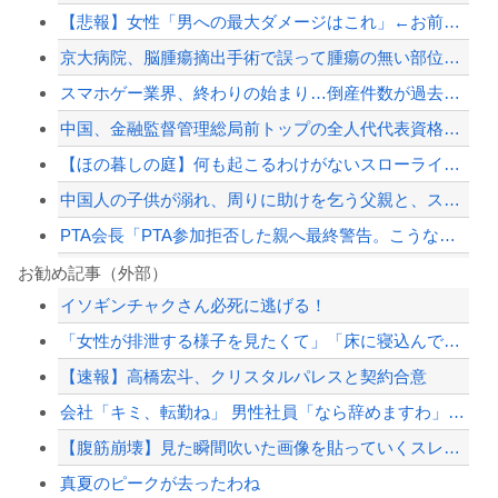
【悲報】女性「男への最大ダメージはこれ」←お前ら耐えられる？
京大病院、脳腫瘍摘出手術で誤って腫瘍の無い部位を摘出 脳幹など損傷受け植物状態に
スマホゲー業界、終わりの始まり…倒産件数が過去最多ペース「数億円かけても爆ﾀﾋ」
中国、金融監督管理総局前トップの全人代代表資格を剥奪…重大な規律違反で！
【ほの暮しの庭】何も起こるわけがないスローライフ【カルロ・ピノ】[2026.08...
中国人の子供が溺れ、周りに助けを乞う父親と、スマホを向けてインプレ稼ぎの見物人
PTA会長「PTA参加拒否した親へ最終警告。こうなってもいい？」
【衝撃】 ワイ、保険金2億円と遺産6000万円を相続したら「こう」なった・・・
お勧め記事（外部）
イソギンチャクさん必死に逃げる！
スマホゲー業界、終わりの始まり…倒産件数が過去最多ペース「数億円かけても爆ﾀﾋ」
「女性が排泄する様子を見たくて」「床に寝込んでしまった」女子トイレに侵入した疑い...
【悲報】ゴルゴさん、高額報酬のくせに無茶すぎる依頼ばかりでお疲れ気味ｗｗｗｗｗ
【速報】高橋宏斗、クリスタルパレスと契約合意
【画像】移民についての日本人の本音、だいたいこれｗｗｗｗ
会社「キミ、転勤ね」 男性社員「なら辞めますわ」 → 凄いことになるｗｗｗｗｗｗ
【配信者】「金バエ」のSNS更新が1週間途絶え、様々な憶測が飛び交う。1週間ぶり...
【腹筋崩壊】見た瞬間吹いた画像を貼っていくスレｗｗｗｗ
【緊急速報】NYで警官が黒人男性の首を絞め、暴動第二波不可避へ
真夏のピークが去ったわね