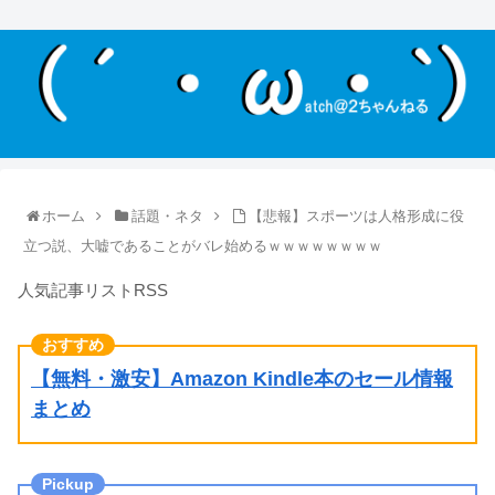
ホーム
話題・ネタ
【悲報】スポーツは人格形成に役
立つ説、大嘘であることがバレ始めるｗｗｗｗｗｗｗｗ
人気記事リストRSS
【無料・激安】Amazon Kindle本のセール情報
まとめ