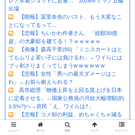
レア水着ショットに反響… 2026年ミラノ五輪
出場
【朗報】冨里奈央のバスト、もう大変なこ
とになってるって...
【悲報】ちいかわ作者さん、「総額30億
超」の大豪邸を建てる！？ｗｗｗｗｗ
【画像】森高千里(55) 「ミニスカートはと
てもムリよ若い子には負けるわ」←ワイらには
ブッ刺さりまくってしまうw w w w w w
【悲報】女性「男への最大ダメージはこ
れ」←お前ら耐えられる？
高市総理「物価上昇を上回る賃上げを日本
に定着させる」→国家公務員の月給大幅増額(約
3.5%?)へ→庶民「え、ワイらは?」
【悲報】コメ卸の利益、めちゃくちゃ減る
ワイジ毎日2kgの野菜と500gくらいの肉食べ
たらこうなるｗｗｗ
メニュー
ホーム
検索
トップ
サイドバー