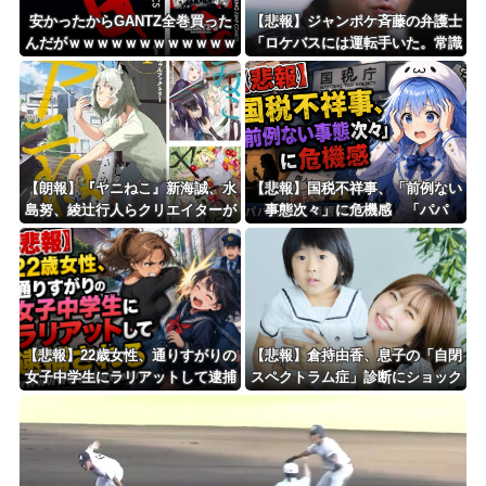
安かったからGANTZ全巻買った
【悲報】ジャンポケ斉藤の弁護士
んだがｗｗｗｗｗｗｗｗｗｗｗｗ
「ロケバスには運転手いた。常識
ｗ
的に考えてフ●ラさせるわけない
でしょ」
【朗報】『ヤニねこ』新海誠、水
【悲報】国税不祥事、「前例ない
島努、綾辻行人らクリエイターが
事態次々」に危機感 「パパ
絶賛ｗｗｗｗｗｗｗｗｗ
活」、情報漏えいも
【悲報】22歳女性、通りすがりの
【悲報】倉持由香、息子の「自閉
女子中学生にラリアットして逮捕
スペクトラム症」診断にショック
されるｗｗｗｗｗｗｗｗｗｗｗｗ
で涙… 見逃していた乳幼児期の
ｗ
サインとは？