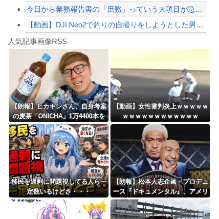
今日から業務報告書の「庶務」っていう大項目が急に廃止されたんだけど意味不明すぎる
【動画】DJI Neo2で釣りの自撮りをしようとした男の悲劇（ノ∇`）
Powered by livedoor 相互RSS
【焦ったほうがいい】中国人「日本人評論家がBYDのラッコの装備を褒めてるけど中国...
人気記事画像RSS
しんのすけ「ギアスを手に入れたゾ」
8/4のニュース
日本旅行キャンセルすべきか…1万年ぶり史上最大級の火山の兆し＝韓国の反応
更新中止のお知らせ
【朗報】ヒカキンさん、自身考案
【動画】女性審判炎上ｗｗｗｗｗ
の麦茶「ONICHA」1万4400本を
ｗｗｗｗｗｗｗｗｗｗｗｗ
海外「おめでとうタキ！」リヴァプール南野がバースデーゴール！！
熊本県に発送ｗｗｗｗｗｗｗ
Powered by livedoor 相互RSS
移民を過剰に問題視してる人ら一
【朗報】松本人志企画・プロデュ
定数いるけどさ・・・
ース『ドキュメンタル』、アメリ
カで初の制作が決定！ 海外タイ
トル『LOL』として世界25ヶ国・