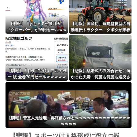
地域で展開
【朗報】「まもって守護月天」
【朗報】国産初、遠隔監視型の自
「クローバー」が99円セールｗｗ
動運転トラクター クボタが来春
ｗｗｗｗｗｗｗｗｗｗ
に発売！！！
【朗報】「ドラゴン桜」フルカラ
【悲報】結婚式の衣装合わせに向
ー 版 全巻70円セールｗｗｗｗｗ
かった夫婦「何度も何度も追突さ
ｗｗｗ スポーツ漫画50％ポイン
れ…何が目的か本当に理解できな
ト還元セール
い」東名高速で続いた約1.7キロ
の追突
【朗報】菅直人元総理、再評価されるｗｗｗｗｗｗｗｗｗｗｗｗｗｗ
ｗｗｗｗ
【悲報】スポーツは人格形成に役立つ説、