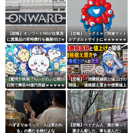
Powered by livedoor 相互RSS
【朗報】オンワードHDが従業員
【悲報】ミャクミャク関連サイト
に貴重品の常時携行を義務付けｗ
がアダルトサイトにｗｗｗｗｗｗ
ｗｗｗｗｗｗｗｗｗｗｗｗ
ｗｗｗｗｗ
【驚愕】映画『ちいかわ』公開10
【悲報】「消費税減税と値上げの
日間で興収44億円突破ｗｗｗｗｗ
関係」「価格据え置きや便乗値上
ｗｗｗｗｗ
げへの懸念」 – 消費税減税時の
小売価格の動向に注目集まる
へずまりゅうって「人は変われ
【悲報】ベトナム人「腹が減って
る」の最たる例だよな
婆さん殺した、車も盗んだ」