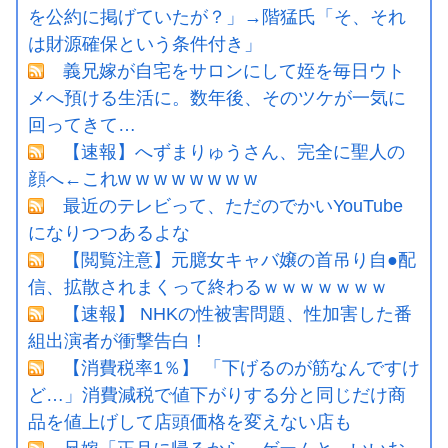
を公約に掲げていたが？」→階猛氏「そ、それ
は財源確保という条件付き」
義兄嫁が自宅をサロンにして姪を毎日ウト
メへ預ける生活に。数年後、そのツケが一気に
回ってきて…
【速報】へずまりゅうさん、完全に聖人の
顔へ←これw w w w w w w w
最近のテレビって、ただのでかいYouTube
になりつつあるよな
【閲覧注意】元臆女キャバ嬢の首吊り自●配
信、拡散されまくって終わるｗｗｗｗｗｗｗ
【速報】 NHKの性被害問題、性加害した番
組出演者が衝撃告白！
【消費税率1％】 「下げるのが筋なんですけ
ど…」消費減税で値下がりする分と同じだけ商
品を値上げして店頭価格を変えない店も