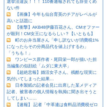
選挙法違反！！！ 110番通報されても辞全くめ
ない件
【画像】今年も仙台育英のチアがレベルが
高いと話題に
【衝撃】AKB48伊藤百花さん、CMオファー
が殺到！CM女王になるらしい？【いともも】
町のお弁当屋さん「申し訳ないが消費税1%
になったらその分商品代を値上げするわ」
「うちも！」
ワンピース原作者・尾田栄一郎が描いた担
当編集の似顔絵「ムダに東大卒」
【超絶悲報】婚活女子さん、残酷な現実に
気付いてしまった結果…
日本製紙の記者会見に出席した某メディア
記者、被害者の個人情報を執拗に聞き出そうと
してしまい……
【速報】 記者「中革連は食料品消費税ゼロ