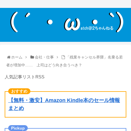
ホーム
会社・仕事
「残業キャンセル界隈」名乗る若
者が増加中…… 上司はどう向き合うべき？
人気記事リストRSS
【無料・激安】Amazon Kindle本のセール情報
まとめ