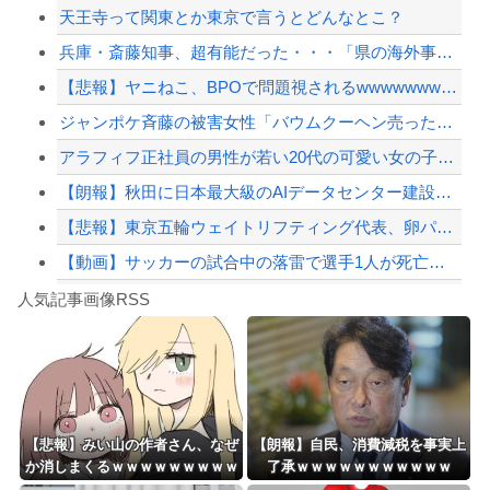
天王寺って関東とか東京で言うとどんなとこ？
イオン爆発事故、原因はLPG漏れか…経産省が全国一斉点検
兵庫・斎藤知事、超有能だった・・・「県の海外事務所はすべて閉鎖で。直営する意味な...
【速報】 中国、ガチで逝く
【悲報】ヤニねこ、BPOで問題視されるwwwwwwwwwwwwwwwwwwwww...
【悲報】東京五輪ウェイトリフティング代表、卵パックを盗んで逮捕ｗｗｗｗｗｗｗ
ジャンポケ斉藤の被害女性「バウムクーヘン売ったりTikTokライブしててムカつい...
【配信者】「金バエ」のSNS更新が1週間途絶え、様々な憶測が飛び交う。1週間ぶり...
アラフィフ正社員の男性が若い20代の可愛い女の子以外には挨拶をしない
【緊急速報】NYで警官が黒人男性の首を絞め、暴動第二波不可避へ
【朗報】秋田に日本最大級のAIデータセンター建設へ 総事業費2兆円、UAEが巨額...
【悲報】東京五輪ウェイトリフティング代表、卵パックを盗んで逮捕ｗｗｗｗｗｗｗ
【動画】サッカーの試合中の落雷で選手1人が死亡、12人が負傷した事故。
Powered by livedoor 相互RSS
アガサ博士「今日はみんなでうなぎを食べに行くぞい」
人気記事画像RSS
【かっけぇ…】あのまとめ管理人が“世の中お金じゃない”に共感‥‥「お金で忖度ばか...
8/4のニュース
日本旅行キャンセルすべきか…1万年ぶり史上最大級の火山の兆し＝韓国の反応
更新中止のお知らせ
【悲報】みい山の作者さん、なぜ
【朗報】自民、消費減税を事実上
か消しまくるｗｗｗｗｗｗｗｗｗ
了承ｗｗｗｗｗｗｗｗｗｗｗ
海外「おめでとうタキ！」リヴァプール南野がバースデーゴール！！
ｗｗｗｗｗｗ