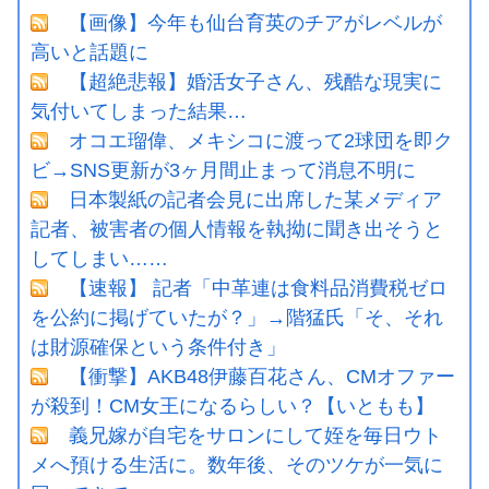
【画像】今年も仙台育英のチアがレベルが
高いと話題に
【超絶悲報】婚活女子さん、残酷な現実に
気付いてしまった結果…
オコエ瑠偉、メキシコに渡って2球団を即ク
ビ→SNS更新が3ヶ月間止まって消息不明に
日本製紙の記者会見に出席した某メディア
記者、被害者の個人情報を執拗に聞き出そうと
してしまい……
【速報】 記者「中革連は食料品消費税ゼロ
を公約に掲げていたが？」→階猛氏「そ、それ
は財源確保という条件付き」
【衝撃】AKB48伊藤百花さん、CMオファー
が殺到！CM女王になるらしい？【いともも】
義兄嫁が自宅をサロンにして姪を毎日ウト
メへ預ける生活に。数年後、そのツケが一気に