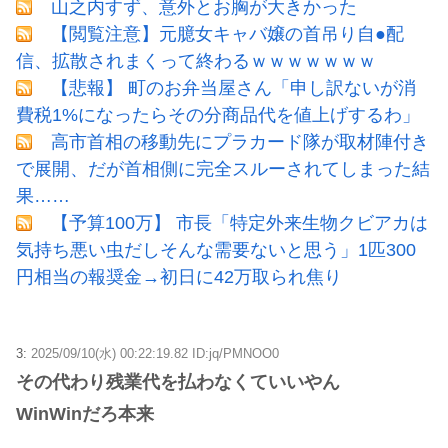
山之内すず、意外とお胸が大きかった
【閲覧注意】元臆女キャバ嬢の首吊り自●配
信、拡散されまくって終わるｗｗｗｗｗｗｗ
【悲報】 町のお弁当屋さん「申し訳ないが消
費税1%になったらその分商品代を値上げするわ」
高市首相の移動先にプラカード隊が取材陣付き
で展開、だが首相側に完全スルーされてしまった結
果……
【予算100万】 市長「特定外来生物クビアカは
気持ち悪い虫だしそんな需要ないと思う」1匹300
円相当の報奨金→初日に42万取られ焦り
3:
2025/09/10(水) 00:22:19.82 ID:jq/PMNOO0
その代わり残業代を払わなくていいやん
WinWinだろ本来