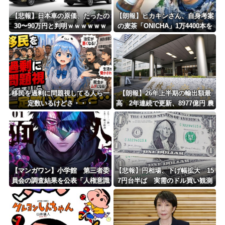
【悲報】日本車の原価、たったの
【朗報】ヒカキンさん、自身考案
30〜90万円と判明ｗｗｗｗｗｗ
の麦茶「ONICHA」1万4400本を
ｗｗｗｗｗ
熊本県に発送ｗｗｗｗｗｗｗ
移民を過剰に問題視してる人ら一
【朗報】26年上半期の輸出額最
定数いるけどさ・・・
高 2年連続で更新、8977億円 農
水省「インバウンドの増加に伴
い、日本食の認知度が向上」
【マンガワン】小学館 第三者委
【悲報】円相場、下げ幅拡大 15
員会の調査結果を公表「人権意識
7円台半ば 実需のドル買い観測
十分でなかった」 性加害歴ある
漫画家を別名義で起用