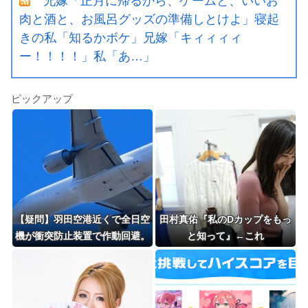
兄嫁「正月に帰るから、ゲームと、いいお
肉と酒と、お風呂グッズの準備しとけよ」寝起
きの私「知るかボケ」兄嫁「キィィィィ
ー！！！！」私「あ…」
ピックアップ
【疑問】羽田空港近くで全日空
田村真佑『私のDカップをもっ
機が衝突防止装置で作動回避。
と知って』←これ
これで「ニアミスではない」っ
てマジ？