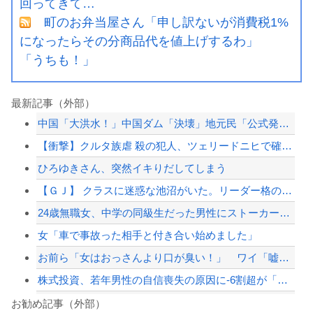
回ってきて…
町のお弁当屋さん「申し訳ないが消費税1%
になったらその分商品代を値上げするわ」
「うちも！」
最新記事（外部）
中国「大洪水！」中国ダム「決壊」地元民「公式発表より死者多い！」中国政府「住民拘...
【衝撃】クルタ族虐 殺の犯人、ツェリードニヒで確定！クロロの演劇のせいで2人も無...
ひろゆきさん、突然イキりだしてしまう
【ＧＪ】 クラスに迷惑な池沼がいた。リーダー格のＡ「なんで支援学級に入れないんで...
24歳無職女、中学の同級生だった男性にストーカーして逮捕 全く親しくないのに20...
女「車で事故った相手と付き合い始めました」
お前ら「女はおっさんより口が臭い！」 ワイ「嘘つけバーカｗ」⇒w
株式投資、若年男性の自信喪失の原因に-6割超が「人生の敗者」自認
「外国人は日本人と同じ生活者で、地域の担い手」…多文化共生実現への提言、全国知事...
お勧め記事（外部）