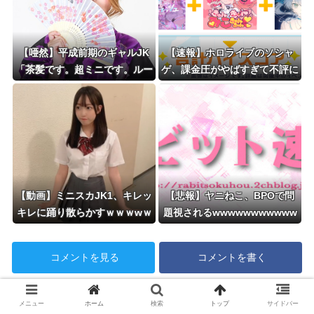
【唖然】平成前期のギャルJK
【速報】ホロライブのソシャ
「茶髪です。超ミニです。ルー
ゲ、課金圧がやばすぎて不評に
ズです。下着はテカテカか豹柄
なるwwwwwwwwww
です」⇒！！！
【動画】ミニスカJK1、キレッ
【悲報】ヤニねこ、BPOで問
キレに踊り散らかすｗｗｗwｗ
題視されるwwwwwwwwwww
ｗｗｗｗｗｗｗ❤
wwwwwwwwwwwww
コメントを見る
コメントを書く
今日の人気記事
メニュー
ホーム
検索
トップ
サイドバー