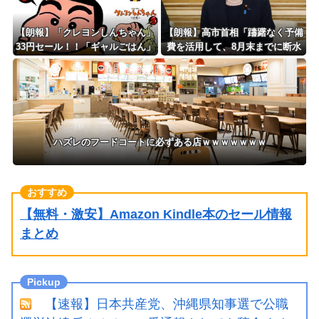
【朗報】「クレヨンしんちゃん」
【朗報】高市首相「躊躇なく予備
33円セール！！「ギャルごはん」
費を活用して、8月末までに断水
全10巻 各227円！！
解消を目指す」 熊本地震
ハズレのフードコートに必ずある店ｗｗｗｗｗｗｗ
【無料・激安】Amazon Kindle本のセール情報
まとめ
【速報】日本共産党、沖縄県知事選で公職