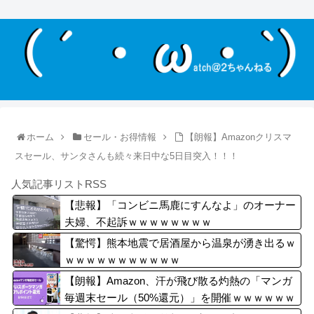
ホーム
セール・お得情報
【朗報】Amazonクリスマ
スセール、サンタさんも続々来日中な5日目突入！！！
人気記事リストRSS
【悲報】「コンビニ馬鹿にすんなよ」のオーナー
夫婦、不起訴ｗｗｗｗｗｗｗｗ
【驚愕】熊本地震で居酒屋から温泉が湧き出るｗ
ｗｗｗｗｗｗｗｗｗｗｗ
【朗報】Amazon、汗が飛び散る灼熱の「マンガ
毎週末セール（50%還元）」を開催ｗｗｗｗｗｗ