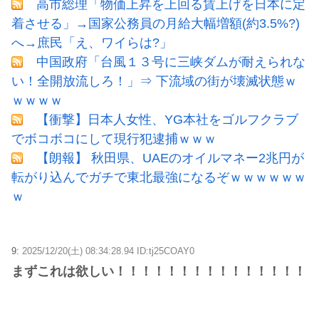
高市総理「物価上昇を上回る賃上げを日本に定
着させる」→国家公務員の月給大幅増額(約3.5%?)
へ→庶民「え、ワイらは?」
中国政府「台風１３号に三峡ダムが耐えられな
い！全開放流しろ！」⇒ 下流域の街が壊滅状態ｗ
ｗｗｗｗ
【衝撃】日本人女性、YG本社をゴルフクラブ
でボコボコにして現行犯逮捕ｗｗｗ
【朗報】 秋田県、UAEのオイルマネー2兆円が
転がり込んでガチで東北最強になるぞｗｗｗｗｗｗ
ｗ
9:
2025/12/20(土) 08:34:28.94 ID:tj25COAY0
まずこれは欲しい！！！！！！！！！！！！！！！