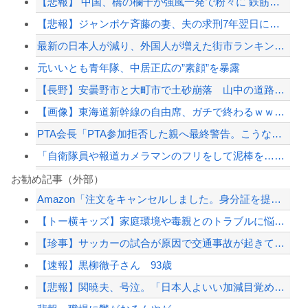
【悲報】 中国、橋の欄干が強風一発で粉々に 鉄筋ゼロ 当局「接着剤でくっつけただ...
【悲報】ジャンポケ斉藤の妻、夫の求刑7年翌日にウキウキでInstagram更新
最新の日本人が減り、外国人が増えた街市ランキングをご覧下さい→5位川口市、4位京...
元いいとも青年隊、中居正広の”素顔”を暴露
【長野】安曇野市と大町市で土砂崩落 山中の道路が寸断 宿泊客や登山客など計400...
【画像】東海道新幹線の自由席、ガチで終わるｗｗｗｗ
PTA会長「PTA参加拒否した親へ最終警告。こうなってもいい？」
「自衛隊員や報道カメラマンのフリをして泥棒を…」500万円分の預金通帳を盗まれた...
習近平さん、腐敗撲滅に本気を出した結果…半年で53万8000件ｗｗｗ
お勧め記事（外部）
Amazon「注文をキャンセルしました。身分証を提出してください」 X民「は？怪...
ショートスリーパー堀大輔氏、涙を流す
【トー横キッズ】家庭環境や毒親とのトラブルに悩む若者「大人に相談しても具体的に何...
【夏の悲劇】父親、溺れた息子を救おうとしてﾀﾋ亡 →専門家も警鐘「救助は二次被害...
【珍事】サッカーの試合が原因で交通事故が起きてしまう。
世耕議員、国会で審議・議決した予算を財務省が勝手に３兆円動かしていると指摘・問題...
【速報】黒柳徹子さん 93歳
【配信者】「金バエ」のSNS更新が1週間途絶え、様々な憶測が飛び交う。1週間ぶり...
【悲報】関暁夫、号泣。「日本人よいい加減目覚めろ！」と涙の訴え
【緊急速報】NYで警官が黒人男性の首を絞め、暴動第二波不可避へ