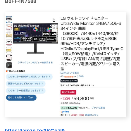
B0FF4N7588
https://amzn.to/3KGgzl9