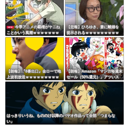
今季アニメの覇権がヤニね
【悲報】ひろゆき、妻に離婚を
NEW
ことかいう風潮ｗｗｗｗｗｗｗ
提示されるｗｗｗｗｗｗｗｗｗ
ｗｗｗｗｗｗ
ｗｗｗｗｗｗｗ
【朗報】『8番出口』金ローで地
【朗報】Amazon「マンガ毎週末
上波初放送ｗｗｗｗｗｗｗｗｗ
セール（50%還元）」アツいス
ｗｗｗｗ
ポーツマンガ祭り最終日到
来！！！
はっきりいうね、もののけ以降のパヤオ作品って全部「つまらな
い」