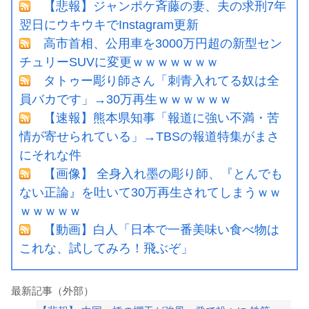
【悲報】ジャンポケ斉藤の妻、夫の求刑7年
翌日にウキウキでInstagram更新
高市首相、公用車を3000万円超の新型セン
チュリーSUVに変更ｗｗｗｗｗｗｗ
タトゥー彫り師さん「刺青入れてる奴は全
員バカです」→30万再生ｗｗｗｗｗｗ
【速報】熊本県知事「報道に強い不満・苦
情が寄せられている」→TBSの報道特集がまさ
にそれな件
【画像】 全身入れ墨の彫り師、『とんでも
ない正論』を吐いて30万再生されてしまうｗｗ
ｗｗｗｗｗ
【動画】白人「日本で一番美味い食べ物は
これな、試してみろ！飛ぶぞ」
最新記事（外部）