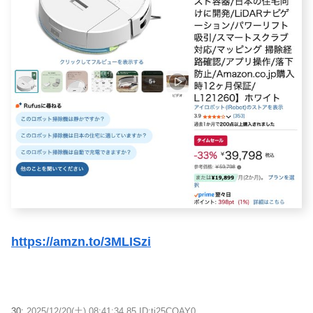
https://amzn.to/3MLISzi
30:
2025/12/20(土) 08:41:34.85 ID:tj25COAY0