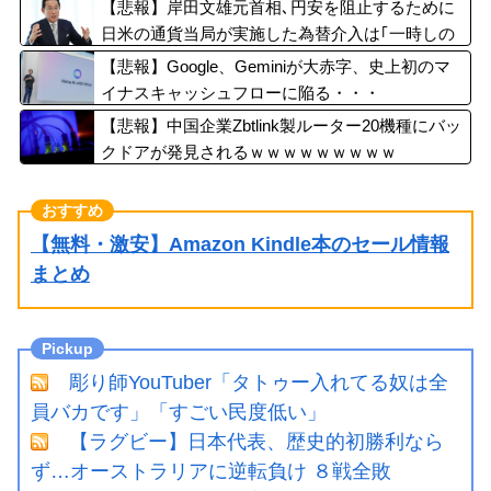
ｗｗｗｗ
【悲報】岸田文雄元首相､円安を阻止するために
日米の通貨当局が実施した為替介入は｢一時しの
ぎに過ぎない｣との認識を示す
【悲報】Google、Geminiが大赤字、史上初のマ
イナスキャッシュフローに陥る・・・
【悲報】中国企業Zbtlink製ルーター20機種にバッ
クドアが発見されるｗｗｗｗｗｗｗｗｗ
【無料・激安】Amazon Kindle本のセール情報
まとめ
彫り師YouTuber「タトゥー入れてる奴は全
員バカです」「すごい民度低い」
【ラグビー】日本代表、歴史的初勝利なら
ず…オーストラリアに逆転負け ８戦全敗