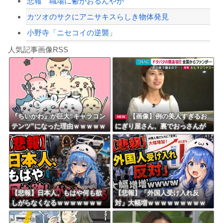
悲報 職場に鬱がおるんやが
カツオのサクにアニサキスらしき物体発見
小野寺「ニセコイの逆襲」
Powered by livedoor 相互RSS
【シンデレラガールズ】百鬼夜行をテーマとしたPOP UP SHOPが東京・大阪に...
人気記事画像RSS
【言うて人手不足だし？】未経験から「エンジニア」になるという選択‥‥
8/4のニュース
日本旅行キャンセルすべきか…1万年ぶり史上最大級の火山の兆し＝韓国の反応
更新中止のお知らせ
『ちいかわ』が巨大“キャラコン
【画像】例の美人すぎるお
NEW
テンツ”になった理由ｗｗｗｗｗ
にぎり屋さん、裏でおっさんが
海外「おめでとうタキ！」リヴァプール南野がバースデーゴール！！
ｗｗｗｗｗｗ
握っていたｗｗｗｗｗｗｗｗｗ
ｗｗｗｗｗｗｗｗ
Powered by livedoor 相互RSS
【悲報】日本人、もはや何も欲
【悲報】「外国人受け入れ反
しがらなくなるｗｗｗｗｗｗｗ
対」大幅増ｗｗｗｗｗｗｗｗｗ
ｗｗｗｗｗｗｗｗｗｗｗｗｗｗ
ｗｗｗｗｗｗｗｗｗ
ｗｗｗ