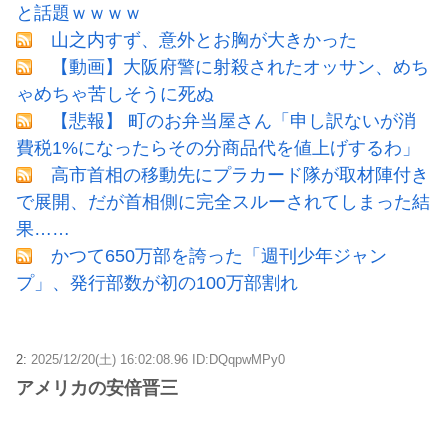
と話題ｗｗｗｗ
山之内すず、意外とお胸が大きかった
【動画】大阪府警に射殺されたオッサン、めち
ゃめちゃ苦しそうに死ぬ
【悲報】 町のお弁当屋さん「申し訳ないが消
費税1%になったらその分商品代を値上げするわ」
高市首相の移動先にプラカード隊が取材陣付き
で展開、だが首相側に完全スルーされてしまった結
果……
かつて650万部を誇った「週刊少年ジャン
プ」、発行部数が初の100万部割れ
2:
2025/12/20(土) 16:02:08.96 ID:DQqpwMPy0
アメリカの安倍晋三