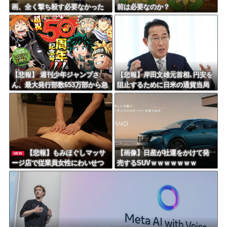
画、全く撃ち殺す必要なかった
前は必要なのか？
ｗｗｗｗｗｗｗｗｗｗｗ
【悲報】 週刊少年ジャンプさ
【悲報】岸田文雄元首相､円安を
ん、最大発行部数653万部から急
阻止するために日米の通貨当局
降下でついに100万部を割ってし
が実施した為替介入は｢一時しの
まうｗｗｗｗｗｗｗ
ぎに過ぎない｣との認識を示す
【悲報】もみほぐしマッサ
【画像】日産が社運をかけて発
NEW
ージ店で従業員女性にわいせつ
売するSUVｗｗｗｗｗｗｗ
行為かで男を逮捕ｗｗｗｗｗｗ
ｗｗｗ