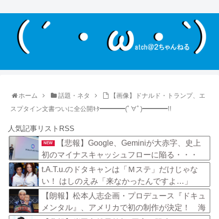
ホーム
話題・ネタ
【画像】ドナルド・トランプ、エ
スプタイン文書ついに全公開ｷﾀ━━━━(ﾟ∀ﾟ)━━━━!!
人気記事リストRSS
【悲報】Google、Geminiが大赤字、史上
NEW
初のマイナスキャッシュフローに陥る・・・
t.A.T.u.のドタキャンは「Ｍステ」だけじゃな
い！ はしのえみ「来なかったんですよ…」
【朗報】松本人志企画・プロデュース『ドキュ
メンタル』、アメリカで初の制作が決定！ 海