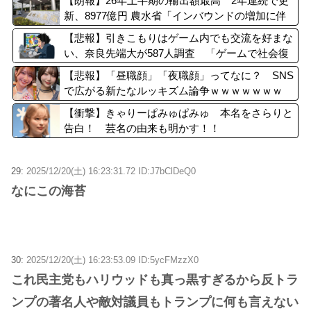
【朗報】26年上半期の輸出額最高 2年連続で更
新、8977億円 農水省「インバウンドの増加に伴
い、日本食の認知度が向上」
【悲報】引きこもりはゲーム内でも交流を好まな
い、奈良先端大が587人調査 「ゲームで社会復
帰」に落とし穴？
【悲報】「昼職顔」「夜職顔」ってなに？ SNS
で広がる新たなルッキズム論争ｗｗｗｗｗｗｗ
【衝撃】きゃりーぱみゅぱみゅ 本名をさらりと
告白！ 芸名の由来も明かす！！
29:
2025/12/20(土) 16:23:31.72 ID:J7bClDeQ0
なにこの海苔
30:
2025/12/20(土) 16:23:53.09 ID:5ycFMzzX0
これ民主党もハリウッドも真っ黒すぎるから反トラ
ンプの著名人や敵対議員もトランプに何も言えない