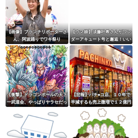
【画像】ブランチリポーターさ
【ウマ娘】須藤叶希さんがワン
ん、阿波踊りでワキ祭り
ダーアキュート号と邂逅！いい
ツーショットだ
【衝撃】ドラゴンボールの天下
【悲報】パチ●コ店、１０年で
一武道会、やっぱりヤラセだっ
半減するも売上微増で１２億円
たｗｗｗ
ｗｗｗｗｗｗｗ