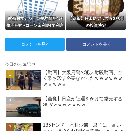
首都圏マンション平均価格1.2
【朗報】秋田にアラブが2兆円
億円+住宅ローン金利3%で利息
の投資決定
だけで月30万円←これバカな
ん？
コメントを見る
コメントを書く
今日の人気記事
【動画】大阪府警の犯人射殺動画、全
く撃ち殺す必要なかったｗｗｗｗｗｗ
ｗｗｗｗｗ
【画像】日産が社運をかけて発売する
SUVｗｗｗｗｗｗｗ
185センチ・木村沙織、息子に「高い
高い」求められ衝撃展開激白 ｗｗｗｗ