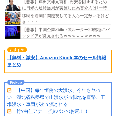
外タイトル『LOL』として世界25ヶ国・地域で
【悲報】岸田文雄元首相､円安を阻止するため
展開
に日米の通貨当局が実施した為替介入は｢一時
しのぎに過ぎない｣との認識を示す
移民を過剰に問題視してる人ら一定数いるけど
さ・・・
【悲報】中国企業Zbtlink製ルーター20機種にバ
ックドアが発見されるｗｗｗｗｗｗｗｗｗ
【無料・激安】Amazon Kindle本のセール情報
まとめ
【中国】毎年恒例の大洪水、今年もヤバ
い 湖北省秭帰県で山洪水が市街地を直撃、工
場浸水・車両が次々流される
竹?由佳アナ ピタパンのお尻！！