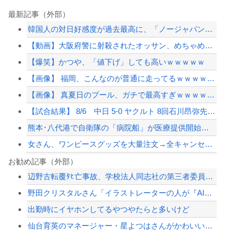
最新記事（外部）
韓国人の対日好感度が過去最高に、「ノージャパン」は終わった？＝ネット「中国より1...
【動画】大阪府警に射殺されたオッサン、めちゃめちゃ苦しそうに死ぬ
【爆笑】かつや、「値下げ」しても高いｗｗｗｗｗ
【画像】 福岡、こんなのが普通に走ってるｗｗｗｗｗｗｗｗｗｗｗｗｗｗｗｗｗｗｗｗ...
【画像】 真夏日のプール、ガチで最高すぎｗｗｗｗｗｗｗｗｗｗ
【試合結果】 8/6 中日 5-0 ヤクルト 8回石川昂弥先制タイムリー！このカ...
熊本･八代港で自衛隊の「病院船」が医療提供開始、診察と薬剤処方…被災者向け大浴場...
女さん、ワンピースグッズを大量注文→全キャンセルで逮捕ｗｗｗ
40歳超えたら仕事見つからないてデマ流してる奴誰なの？
お勧め記事（外部）
辺野古転覆ﾀﾋ亡事故、学校法人同志社の第三者委員会が調査報告書を公表 … 安全配...
【草】アル中「水飲みたくない！」 グラス「はい転倒」
野田クリスタルさん「イラストレーターの人が『AIに仕事を奪われる』って言ってるけ...
【悲報】専門家「日本車はダサい、見てて恥ずかしい」
出勤時にイヤホンしてるやつやたらと多いけど
【画像】露悪アニメ化ブーム、はじまるｗｗｗｗｗｗｗ
仙台育英のマネージャー・星よつはさんがかわいいと話題に ウィンク動画や画像などが...
【配信者】「金バエ」のSNS更新が1週間途絶え、様々な憶測が飛び交う。1週間ぶり...