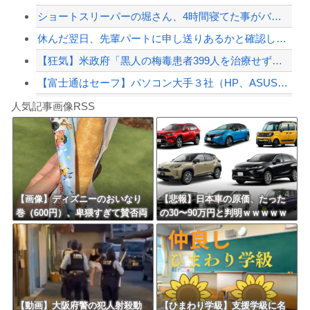
ショートスリーパーの堀さん、4時間寝てた事がバレる
【緊急速報】NYで警官が黒人男性の首を絞め、暴動第二波不可避へ
休んだ翌日、先輩パートに申し送りあるかと確認したらいきなりキレられた。このパート...
【狂気】米政府「黒人の梅毒患者399人を治療せず放置したらどうなるか見たろ！」→...
【富士通はセーフ】パソコン大手３社（HP、ASUS、Acer） 中国製メモリーの...
Powered by livedoor 相互RSS
白石「あ、あきら様……？」あきら「……白石」
人気記事画像RSS
【動画】野菜売りのおじさんにドローンを特攻させるおそロシア。
8/4のニュース
日本旅行キャンセルすべきか…1万年ぶり史上最大級の火山の兆し＝韓国の反応
更新中止のお知らせ
【画像】ディズニーのおいなり
【悲報】日本車の原価、たった
巻（600円）、卑猥すぎて賛否両
の30〜90万円と判明ｗｗｗｗｗ
海外「おめでとうタキ！」リヴァプール南野がバースデーゴール！！
論ｗｗｗｗｗｗｗｗｗ
ｗｗｗｗｗｗ
Powered by livedoor 相互RSS
【動画】大阪府警の犯人射殺動
【ひまわり学級】支援学級に名