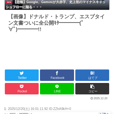
【悲報】Google、Geminiが大赤字、史上初のマイナスキャッ
NEW
シュフローに陥る・・・
【画像】ドナルド・トランプ、エスプタイ
ン文書ついに全公開ｷﾀ━━━━(ﾟ
∀ﾟ)━━━━!!
Twitter
Facebook
はてブ
Pocket
LINE
コピー
2025.12.20
1:
2025/12/20(土) 16:01:11.92 ID:ZZhA9kH+0