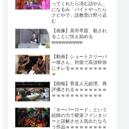
ってくれたら済む話やん」
になるみ「バイトやったら
クビやで」説教受け黙り込
む
【画像】高市早苗、殺され
ることに怯え始める
wwwwwwwww
【動画】ショートスリーパ
ー堀さん、対面で高須幹弥
にキレるｗｗｗｗｗｗｗｗ
ｗ
【朗報】菅直人元総理、再
評価されるｗｗｗｗｗｗｗ
ｗｗｗｗｗｗｗｗｗｗｗ
「オーバーロード」という
絵師の力で硬派ファンタジ
ーと誤解させ人気出たなろ
う作品ｗｗｗｗｗｗｗｗｗ