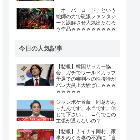
「オーバーロード」という
絵師の力で硬派ファンタジ
ーと誤解させ人気出たなろ
う作品ｗｗｗｗｗｗｗｗｗ
今日の人気記事
【悲報】韓国サッカー協
会、ガチでワールドカップ
予選での審判への性接待が
バレ大炎上大騒ぎにｗｗｗ
ｗｗｗｗｗ
ジャンポケ斉藤「同意があ
ったんです。本当です。信
じて下さい」 ←何でこの
主張が通らないの？
【悲報】ナイナイ岡村、家
事をめぐる妻の不満に「言