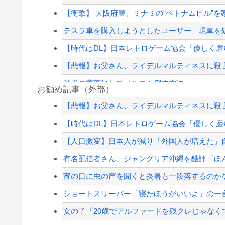
【衝撃】 大阪府警、ミナミの“ベトナムビル”
テスラ車を購入しようとしたユーザー、現車を処
【時代はDL】日本レトロゲーム協会「優しく磨い
【悲報】お父さん、ライデルマルティネスに殺
貧者の薔薇無しでメルエム倒す方法
お勧め記事（外部）
【巨人対ヤクルト17回戦】ヤクルト・長岡、巨人
【悲報】お父さん、ライデルマルティネスに殺
「小泉やめろ！」→市民らが横浜駅前で大絶叫
【時代はDL】日本レトロゲーム協会「優しく磨い
【これは重い】江口寿史さん「自分の絵ごと、
【人口激変】日本人が減り「外国人が増えた」自治
高配当をうたった「みんなで大家さん」→実態は
有名配信者さん、ジャングリア沖縄を酷評「ほん
【配信者】「金バエ」のSNS更新が1週間途絶え
宵の口に虫の声を聞くと炎暑も一段落するのか
【緊急速報】NYで警官が黒人男性の首を絞め
ショートスリーパー「寝たほうがいいよ」の一
女の子「20歳でアルファードを残クレじゃなく