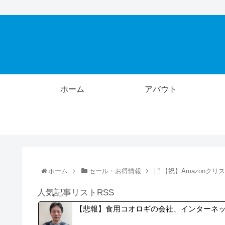
ホーム
アバウト
ホーム
セール・お得情報
【祝】Amazonク
人気記事リストRSS
【悲報】食用コオロギの会社、インターネ