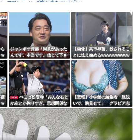
、マウンティング癖が凄まじいと分かっ...
が溺れてしまう事故。
Powered by livedoor 相互RSS
最大級の火山の兆し＝韓国の反応
から
ジャンポケ斉藤「同意があった
【画像】高市早苗、殺されるこ
ｗｗ
んです。本当です。信じて下さ
とに怯え始めるwwwwwwwww
い」 ←何でこの主張が通らな
バースデーゴール！！
いの？
評価
ぺこぱ松蔭寺「みんな右と
【悲報】小学館の編集者「服脱
NEW
ｗｗ
か左とか拘りすぎ。思想関係な
いで、胸見せて」 グラビア志
Powered by livedoor 相互RSS
く応援しようよ」
望の女性に迫った過激要求