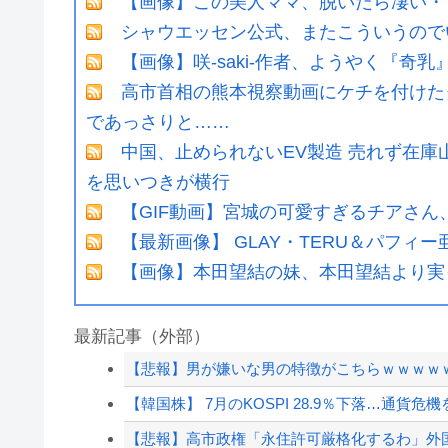
【画像】この美人ママ、脱いだら凄い・
シャウエッセン公式、またこういうので
【画像】咲-saki-作者、ようやく『奇
高市首相の熊本視察動画にケチを付けた
であっさりと……
中国、止められないEV製造 売れず在
を思いつきが横行
【GIF動画】宮城の可愛すぎるチアさん
【最新画像】 GLAY・TERU＆パフ
【画像】本田望結の妹、本田望結より実
最新記事（外部）
【悲報】男が嫌いな男の特徴がこちらｗｗｗｗ
【韓国株】 7月のKOSPI 28.9％下落…通貨
【悲報】高市政権「永住許可厳格化するわ」外