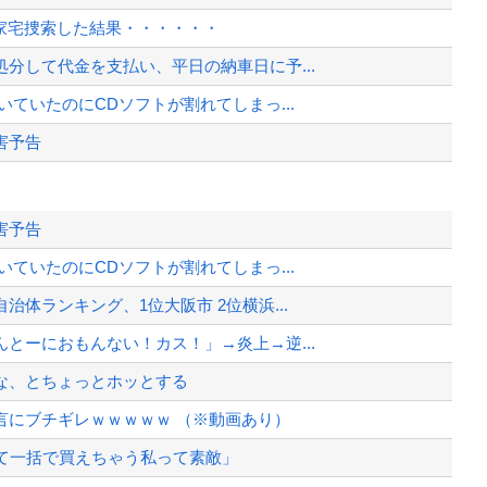
を家宅捜索した結果・・・・・・
分して代金を支払い、平日の納車日に予...
ていたのにCDソフトが割れてしまっ...
害予告
・ハワードから第4号先制ソロホーム...
害予告
ｗｗｗｗｗｗｗｗ
ていたのにCDソフトが割れてしまっ...
このジャンルはそろそろ終わりかな」
体ランキング、1位大阪市 2位横浜...
2881億円の債務超過
とーにおもんない！カス！」→炎上→逆...
、様々な憶測が飛び交う。1週間ぶり...
な、とちょっとホッとする
、暴動第二波不可避へ
言にブチギレｗｗｗｗｗ （※動画あり）
て一括で買えちゃう私って素敵」