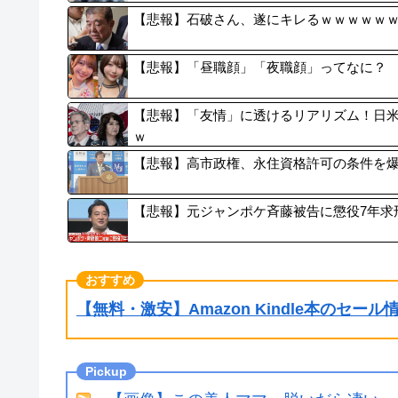
【悲報】石破さん、遂にキレるｗｗｗｗｗ
【悲報】「昼職顔」「夜職顔」ってなに？ 
【悲報】「友情」に透けるリアリズム！日
ｗ
【悲報】高市政権、永住資格許可の条件を
【悲報】元ジャンポケ斉藤被告に懲役7年求
【無料・激安】Amazon Kindle本のセー