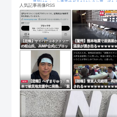
最初はちょっと素直すぎるだけか？と思ってたが
人気記事画像RSS
【動画】よく助けられたな。岐阜の川で外国人
魔王「俺の体臭がやばい」
8/4のニュース
日本旅行キャンセルすべきか…1万年ぶり史上
【悲報】サイバーコネクトツー
【驚愕】熊本地震で居酒屋
の松山氏、JUMP公式にブロッ
温泉が湧き出るｗｗｗｗｗ
更新中止のお知らせ
クされるｗｗｗｗｗｗｗｗｗｗ
ｗｗｗｗｗ
ｗ
海外「おめでとうタキ！」リヴァプール南野が
【悲報】へずまりゅう、熊
【朗報】菅直人元総理、再
NEW
本で被災地支援中に発熱… 「緊
されるｗｗｗｗｗｗｗｗｗ
急で病院に向かい点滴を打った
ｗｗｗｗｗｗｗ
ら楽に」 回復を報告