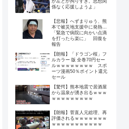
か左とか拘りすぎ。思想関
係なく応援しようよ」
【悲報】へずまりゅう、熊
本で被災地支援中に発熱…
「緊急で病院に向かい点滴
を打ったら楽に」 回復を
報告
【朗報】「ドラゴン桜」フ
ルカラー 版 全巻70円セー
ルｗｗｗｗｗｗｗｗ スポ
ーツ漫画50％ポイント還元
セール
【驚愕】熊本地震で居酒屋
から温泉が湧き出るｗｗｗ
ｗｗｗｗｗｗｗｗｗ
【朗報】菅直人元総理、再
評価されるｗｗｗｗｗｗｗ
ｗｗｗｗｗｗｗｗｗｗｗ