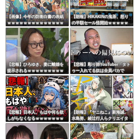
【画像】今年の防衛白書の表紙
【朗報】HIKAKINの鬼茶、怒り
ｗｗｗｗｗｗｗｗｗｗｗｗｗｗ
の半額セール怪開始ｗｗｗｗｗ
ｗｗｗｗｗ
ｗｗｗｗｗｗｗｗｗ
【悲報】ひろゆき、妻に離婚を
【悲報】彫り師YouTuber「タト
提示されるｗｗｗｗｗｗｗｗｗ
ゥー入れてる奴は全員バカで
ｗｗｗｗｗｗｗ
す。すごい民度低い」
【悲報】日本人、もはや何も欲
【朗報】『ヤニねこ』新海誠、
しがらなくなるｗｗｗｗｗｗｗ
水島努、綾辻行人らクリエイタ
ｗｗｗｗｗｗｗｗｗｗｗｗｗｗ
ーが絶賛ｗｗｗｗｗｗｗｗｗ
ｗｗｗ