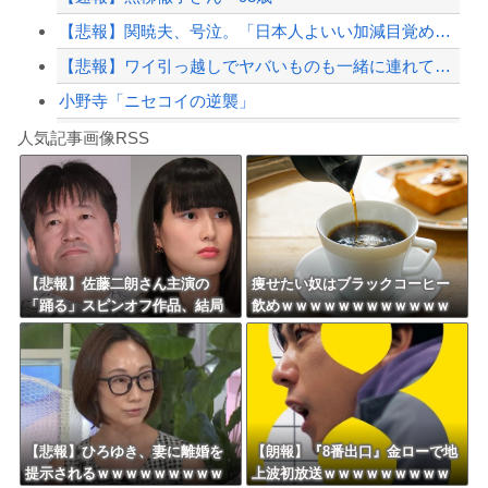
【悲報】関暁夫、号泣。「日本人よいい加減目覚めろ！」と涙の訴え
【悲報】ワイ引っ越しでヤバいものも一緒に連れてきてしまった模様
小野寺「ニセコイの逆襲」
Powered by livedoor 相互RSS
【シンデレラガールズ】百鬼夜行をテーマとしたPOP UP SHOPが東京・大阪に...
人気記事画像RSS
【言うて人手不足だし？】未経験から「エンジニア」になるという選択‥‥
8/4のニュース
日本旅行キャンセルすべきか…1万年ぶり史上最大級の火山の兆し＝韓国の反応
更新中止のお知らせ
【悲報】佐藤二朗さん主演の
痩せたい奴はブラックコーヒー
「踊る」スピンオフ作品、結局
飲めｗｗｗｗｗｗｗｗｗｗｗｗ
海外「おめでとうタキ！」リヴァプール南野がバースデーゴール！！
撮影中止が決定ｗｗｗｗｗｗｗ
ｗ
ｗｗ
Powered by livedoor 相互RSS
【悲報】ひろゆき、妻に離婚を
【朗報】『8番出口』金ローで地
提示されるｗｗｗｗｗｗｗｗｗ
上波初放送ｗｗｗｗｗｗｗｗｗ