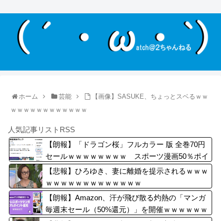
ホーム
芸能
【画像】SASUKE、ちょっとスベるｗｗ
ｗｗｗｗｗｗｗｗｗｗｗｗ
人気記事リストRSS
【朗報】「ドラゴン桜」フルカラー 版 全巻70円
セールｗｗｗｗｗｗｗｗ スポーツ漫画50％ポイ
ント還元セール
【悲報】ひろゆき、妻に離婚を提示されるｗｗｗ
ｗｗｗｗｗｗｗｗｗｗｗｗｗ
【朗報】Amazon、汗が飛び散る灼熱の「マンガ
毎週末セール（50%還元）」を開催ｗｗｗｗｗｗ