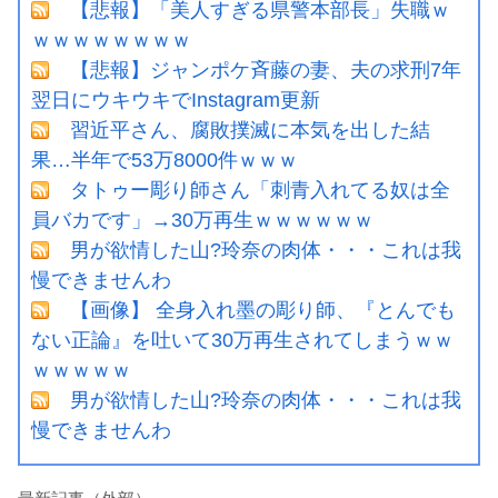
【悲報】「美人すぎる県警本部長」失職ｗ
ｗｗｗｗｗｗｗｗ
【悲報】ジャンポケ斉藤の妻、夫の求刑7年
翌日にウキウキでInstagram更新
習近平さん、腐敗撲滅に本気を出した結
果…半年で53万8000件ｗｗｗ
タトゥー彫り師さん「刺青入れてる奴は全
員バカです」→30万再生ｗｗｗｗｗｗ
男が欲情した山?玲奈の肉体・・・これは我
慢できませんわ
【画像】 全身入れ墨の彫り師、『とんでも
ない正論』を吐いて30万再生されてしまうｗｗ
ｗｗｗｗｗ
男が欲情した山?玲奈の肉体・・・これは我
慢できませんわ