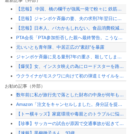
最新記事（外部）
【悲報】 中国、橋の欄干が強風一発で粉々に 鉄筋ゼロ 当局「接着剤でくっつけただ...
【悲報】ジャンポケ斉藤の妻、夫の求刑7年翌日にウキウキでInstagram更新
【悲報】日本人、バカかもしれない。食品消費税減税（8%→1%）に93.2%が賛成...
PTA会長「PTA参加拒否した親へ最終警告。こうなってもいい？」
元いいとも青年隊、中居正広の”素顔”を暴露
ジャンポケ斉藤に見る量刑7年の重さ、殺してしまい傷害致死罪を狙う方が量刑的には軽...
【爆笑】女、インスタ映えの為にロードスターを路肩に止めて記念撮影していたら後続車...
ウクライナがモスクワに向けて初の弾道ミサイルを発射か？！
【悲報】イギリスさん、国民食を子どもに食わせるのを諦めるｗｗｗｗｗｗｗ
お勧め記事（外部）
数年前に私が旅行先で落とした財布の中身が何年も経ってから別の旅行先で私自身によっ...
高市首相、公用車を3000万円超の新型センチュリーSUVに変更ｗｗｗｗｗｗｗ
Amazon「注文をキャンセルしました。身分証を提出してください」 X民「は？怪...
中国、三峡ダムが全開放流。長江流域で深刻な洪水被害
【トー横キッズ】家庭環境や毒親とのトラブルに悩む若者「大人に相談しても具体的に何...
【悲報】経済大国の日本、世界に売るものがなさすぎて史上初めて韓国台湾に輸出額抜か...
【珍事】サッカーの試合が原因で交通事故が起きてしまう。
【配信者】「金バエ」のSNS更新が1週間途絶え、様々な憶測が飛び交う。1週間ぶり...
【速報】黒柳徹子さん 93歳
【緊急速報】NYで警官が黒人男性の首を絞め、暴動第二波不可避へ