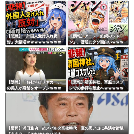
ｗｗｗｗｗｗｗ
ｗｗｗｗ
【悲報】「外国人受け入れ反
【朗報】アニメ「鉄鍋のジャ
対」大幅増ｗｗｗｗｗｗｗｗｗ
ン」、普通にクソ面白いｗｗｗ
ｗｗｗｗｗｗｗｗｗ
ｗｗｗｗｗｗｗｗ
【朗報】「おむすびリヤカー」
【悲報】靖国神社、軍服コスプ
の美人が店舗をオープンｗｗｗ
レでの参拝を禁止へｗｗｗｗｗ
ｗｗｗｗｗｗｗｗｗ
ｗｗｗｗｗｗｗｗｗｗｗｗｗｗ
【驚愕】浜田雅功、超スパルタ高校時代 夏の思い出に共演者衝撃