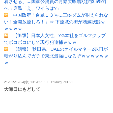
着させる」→国家公務員の月給大幅増額(約3.5%?)
へ→庶民「え、ワイらは?」
中国政府「台風１３号に三峡ダムが耐えられな
い！全開放流しろ！」⇒ 下流域の街が壊滅状態ｗ
ｗｗｗｗ
【衝撃】日本人女性、YG本社をゴルフクラブ
でボコボコにして現行犯逮捕ｗｗｗ
【朗報】 秋田県、UAEのオイルマネー2兆円が
転がり込んでガチで東北最強になるぞｗｗｗｗｗｗ
ｗ
2:
2025/12/24(水) 13:54:51.10 ID:nxlutgFd0EVE
大晦日にもどして