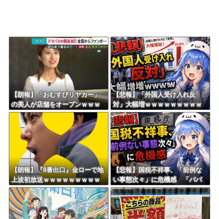
【朗報】「おむすびリヤカー」
【悲報】「外国人受け入れ反
の美人が店舗をオープンｗｗｗ
対」大幅増ｗｗｗｗｗｗｗｗｗ
ｗｗｗｗｗｗｗｗｗ
ｗｗｗｗｗｗｗｗｗ
【朗報】『8番出口』金ローで地
【悲報】国税不祥事、「前例な
上波初放送ｗｗｗｗｗｗｗｗｗ
い事態次々」に危機感 「パパ
ｗｗｗｗ
活」、情報漏えいも