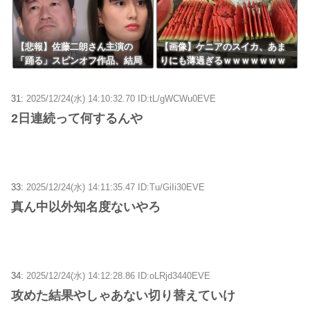
【悲報】佐藤二朗さん主演の
【画像】ケニアのスイカ、あま
「踊る」スピンオフ作品、結局
りにも薄過ぎるｗｗｗｗｗｗｗ
撮影中止が決定ｗｗｗｗｗｗｗ
ｗｗｗｗｗｗ
ｗｗ
31:
2025/12/24(水) 14:10:32.70 ID:tL/gWCWu0EVE
2日連続って何するんや
33:
2025/12/24(水) 14:11:35.47 ID:Tu/GiIi30EVE
真ん中以外知名度ないやろ
34:
2025/12/24(水) 14:12:28.86 ID:oLRjd3440EVE
攻めた結果やしゃあない切り替えていけ