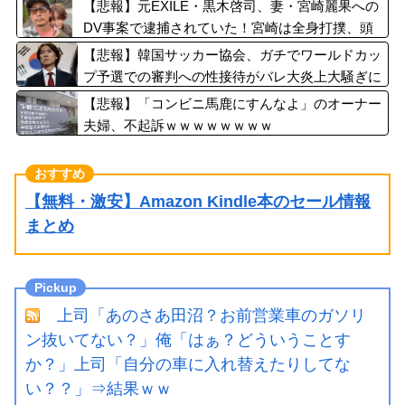
ｗｗｗｗ
【悲報】元EXILE・黒木啓司、妻・宮崎麗果への
DV事案で逮捕されていた！宮崎は全身打撲、頭
部裂傷及び打撲、頸部損傷・・・
【悲報】韓国サッカー協会、ガチでワールドカッ
プ予選での審判への性接待がバレ大炎上大騒ぎに
ｗｗｗｗｗｗｗｗ
【悲報】「コンビニ馬鹿にすんなよ」のオーナー
夫婦、不起訴ｗｗｗｗｗｗｗｗ
【無料・激安】Amazon Kindle本のセール情報
まとめ
上司「あのさあ田沼？お前営業車のガソリ
ン抜いてない？」俺「はぁ？どういうことす
か？」上司「自分の車に入れ替えたりしてな
い？？」⇒結果ｗｗ