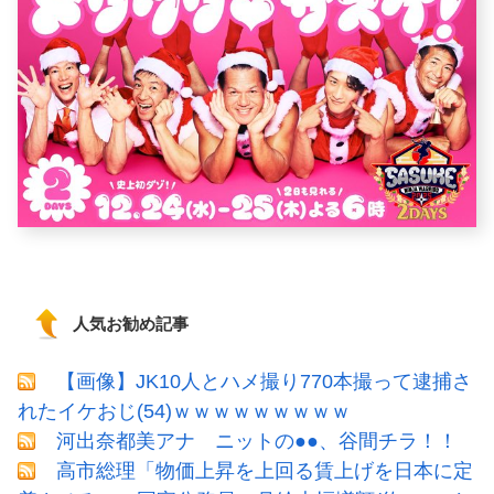
人気お勧め記事
【画像】JK10人とハメ撮り770本撮って逮捕さ
れたイケおじ(54)ｗｗｗｗｗｗｗｗｗ
河出奈都美アナ ニットの●●、谷間チラ！！
高市総理「物価上昇を上回る賃上げを日本に定