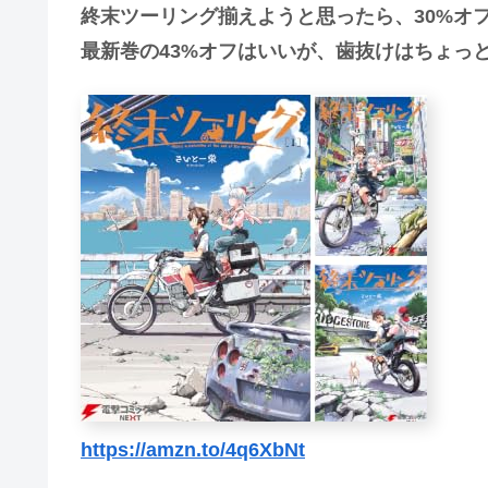
終末ツーリング揃えようと思ったら、30%オ
最新巻の43%オフはいいが、歯抜けはちょっ
https://amzn.to/4q6XbNt