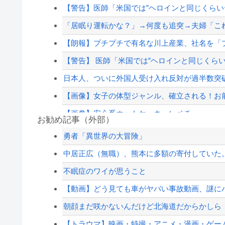
【警告】医師「米国では”ヘロインと同じくらいヤ
「居眠り運転かな？」→何度も追突→夫婦「こ
【朗報】プチプチで有名な川上産業、社名を「
【警告】 医師「米国では”ヘロインと同じくらい
日本人、ついに外国人受け入れ反対が過半数突
【画像】女子の体型ジャンル、確立される！お
【画像】安心系ホットケーキ、レベチ
お勧め記事（外部）
中国海警局と中国海軍の船が衝突で2人死亡、事故
勇者「異世界の大冒険」
【画像】宇多田ヒカルさん、任天堂CMでとん
中居正広（無職）、熊本に多額の寄付していた。
ジャンポケ斎藤と代理人のやりとり、「地獄すぎ
不眠症のワイが思うこと
【悲報】大物Youtuber、破局を発表😭
【動画】どう見ても車がヤバい事故動画、謎に
【配信者】「金バエ」のSNS更新が1週間途絶え
朝顔まだ咲かないんだけど北海道だからかしら
【緊急速報】NYで警官が黒人男性の首を絞め
【トラウマ】映画・特撮・アニメ・漫画・ゲーム