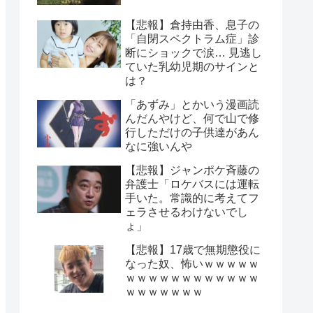
【悲報】倉持由香、息子の
「自閉スペクトラム症」診
断にショックで涙… 見逃し
ていた乳幼児期のサインと
は？
「あずみ」とかいう漫画読
んだんやけど、何で山で修
行しただけの子供達があん
なに強いんや
【悲報】ジャンポケ斉藤の
弁護士「ロケバスには運転
手いた。常識的に考えてフ
ェラさせるわけないでし
ょ」
【悲報】17歳で無期懲役に
なった奴、怖いｗｗｗｗｗ
ｗｗｗｗｗｗｗｗｗｗｗｗ
ｗｗｗｗｗｗｗ