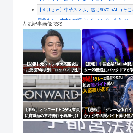
【すげぇｗ】中華スマホ、遂に9070mAh（そこ
新聞さん、壮大な縦読みを仕込んでしまうｗｗ
人気記事画像RSS
某有名な外国系の公益法人で窓口受付をやったと
【動画】ロシア軍のドローンをネット発射装置
8/4のニュース
日本旅行キャンセルすべきか…1万年ぶり史上
【悲報】元ジャンポケ斉藤被告
【悲報】中国企業Zbtlink製
に懲役7年求刑 ロケバスで性
ター20機種にバックドアが
更新中止のお知らせ
的暴行の罪ｗｗｗｗｗｗｗｗｗ
されるｗｗｗｗｗｗｗｗ
海外「おめでとうタキ！」リヴァプール南野が
【朗報】オンワードHDが従業員
【悲報】「グレーな案件や
に貴重品の常時携行を義務付け
か」少年の闇バイト募り侵
ｗｗｗｗｗｗｗｗｗｗｗｗｗ
繰り返す 容疑で中学生2
む7人逮捕・・・