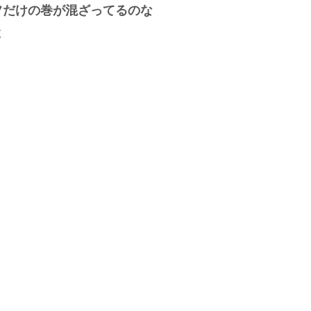
フだけの巻が混ざってるのな
と