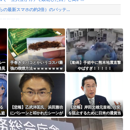
らの最新スマホの約2倍）のバッテ...
ｗｗｗｗｗ
き、シフト外しみたいな人をシフト表で...
Powered by livedoor 相互RSS
で撃墜するウクライナ。
最大級の火山の兆し＝韓国の反応
ルー
手巻きタバコとかいうコスパ最
【動画】手術中に熊本地震直撃
発見
強の喫煙方法ｗｗｗｗｗｗｗｗ
やばすぎ！！！！！
ｗ
ｗｗｗｗｗ
バースデーゴール！！
る
【悲報】乙武洋匡氏、浜田雅功
【悲報】岸田文雄元首相､円安
入盗
にパシーンと叩かれたシーンが
を阻止するために日米の通貨当
Powered by livedoor 相互RSS
人含
オンエアされず「障害者相手だ
局が実施した為替介入は｢一時
と放送されなくなる。俺、逆差
しのぎに過ぎない｣との認識を