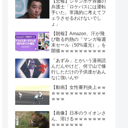
【悲報】ジャンポケ斉藤の
弁護士「ロケバスには運転
手いた。常識的に考えてフ
ェラさせるわけないでし
ょ」
【朗報】Amazon、汗が飛
び散る灼熱の「マンガ毎週
末セール（50%還元）」を
開催ｗｗｗｗｗｗｗｗｗｗ
「あずみ」とかいう漫画読
んだんやけど、何で山で修
行しただけの子供達があん
なに強いんや
【動画】女性審判炎上ｗｗ
ｗｗｗｗｗｗｗｗｗｗｗｗ
ｗｗｗ
【画像】日本のライオンさ
ん、溶けるｗｗｗｗｗｗｗ
ｗｗｗｗｗｗｗ