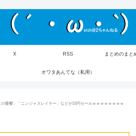
X
RSS
まとめのまと
オワタあんてな（私用）
ヒの憂鬱」「ニンジャスレイヤー」などが33円セールｗｗｗｗｗｗｗｗ