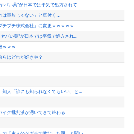
バい薬”が日本では平気で処方されて...
れは事故じゃない」と気付く…
プチプチ株式会社」に変更ｗｗｗｗｗ
ヤバい薬”が日本では平気で処方され...
破ｗｗｗ
前らはどれが好きや？
から約1年を経て公表…南シナ海でフ...
でもない服を着てしまうｗｗｗｗ
知人「誰にも知られなくてもいい、と...
て完全にコントになってる……」と衝撃...
バイク批判派が湧いてきて終わる
、様々な憶測が飛び交う。1週間ぶり...
、暴動第二波不可避へ
で「主人公がガチで敗北した回」と聞い...