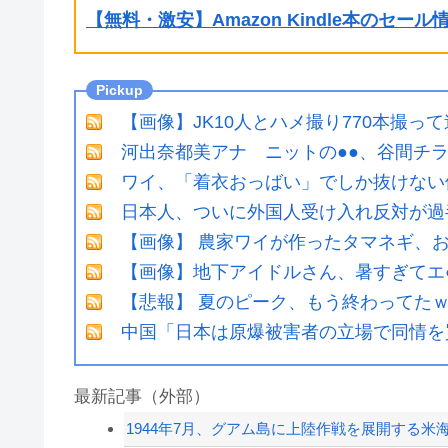
【無料・激安】Amazon Kindle本のセー
【画像】JK10人とハメ撮り770本撮っ
河出奈都美アナ ニットの●●、谷間チ
ワイ、「着衣おっばい」でしか抜けない
日本人、ついに外国人受け入れ反対が過
【画像】 農家ワイが作ったタマネギ、お
【画像】地下アイドルさん、暑すぎてエ
【悲報】 夏のピーク、もう終わってた
中国「日本は原爆被害者の立場で同情を
最新記事（外部）
1944年7月、グアム島に上陸作戦を展開する米