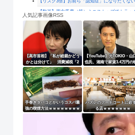
【リスク3倍】お前ら「認知症」になりたくな
【動画】両方馬鹿（笑）ミニストップでトラック
人気記事画像RSS
ショートスリーパーの堀さん、4時間寝てた事
白石「あ、あきら様……？」あきら「……白石
8/4のニュース
日本旅行キャンセルすべきか…1万年ぶり史上
【高市首相】「私が総裁かどう
【YouTube】元TOKIO・山
かとは分けて」 消費減税「2
也氏、湘南で家賃3.4万円の
更新中止のお知らせ
年後に私の責任で戻す」発言を
を契約 ロフト付きワンル
説明
の“新拠点”を公開「十分
海外「おめでとうタキ！」リヴァプール南野が
手巻きタバコとかいうコスパ最
ハズレのフードコートに必
強の喫煙方法ｗｗｗｗｗｗｗｗ
る店ｗｗｗｗｗｗｗ
ｗｗｗｗｗ