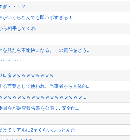
すぎ・・・？
現在がいくらなんでも即ハボすぎる！
から相手してくれ
を見たら不愉快になる。この責任をどう...
ｗｗｗｗｗ
い転倒」
ワロタｗｗｗｗｗｗｗｗｗ
、人事権発動ね？」 → 結果 ｗ...
る言葉として使われ、当事者から具体的...
ヒール姿で登場してしまう
ｗｗｗｗｗｗｗｗｗｗｗｗｗｗｗｗｗ...
ｗｗｗｗｗｗｗｗｗｗｗｗｗｗｗｗｗ...
会が調査報告書を公表 … 安全配...
、様々な憶測が飛び交う。1週間ぶり...
、暴動第二波不可避へ
受けてリアルに2ｍくらいふっとんだ