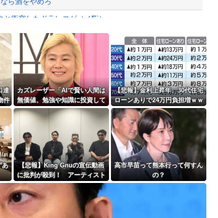
いなら酒をやめろ
と衝突したドラレコが（ノ∇`）
がバレる
Powered by livedoor 相互RSS
」
最大級の火山の兆し＝韓国の反応
口達
カズレーザー「AIで賢い人間は
【悲報】金利上昇年、30代住宅
物件
無価値、勉強や知識に投資して
ローンありで24万円負担増ｗｗ
ーム
きた人ほど絶望の時代の幕開
ｗｗｗｗｗｗｗｗｗｗ
」
け」
バースデーゴール！！
ずあ
【悲報】King Gnuの宣伝動画
高市早苗って熊本行って何すん
に批判が殺到！ アーティスト
の？
Powered by livedoor 相互RSS
に“好感度”ばかり求める時代へ
の違和感