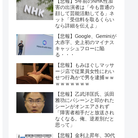
【悲報】5年前のNHK性加
害の出演者は「今も普通の
顔して芸能活動してる」ネ
ット「受信料を取るくらい
なら詳細を伝えよ」
【悲報】Google、Geminiが
大赤字、史上初のマイナス
キャッシュフローに陥
る・・・
【悲報】もみほぐしマッサ
ージ店で従業員女性にわい
せつ行為かで男を逮捕ｗｗ
ｗｗｗｗｗｗｗ
【悲報】乙武洋匡氏、浜田
雅功にパシーンと叩かれた
シーンがオンエアされず
「障害者相手だと放送され
なくなる。俺、逆差別だと
思って」
【悲報】金利上昇年、30代