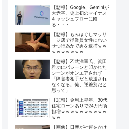
【悲報】Google、Geminiが
大赤字、史上初のマイナス
キャッシュフローに陥
る・・・
【悲報】もみほぐしマッサ
ージ店で従業員女性にわい
せつ行為かで男を逮捕ｗｗ
ｗｗｗｗｗｗｗ
【悲報】乙武洋匡氏、浜田
雅功にパシーンと叩かれた
シーンがオンエアされず
「障害者相手だと放送され
なくなる。俺、逆差別だと
思って」
【悲報】金利上昇年、30代
住宅ローンありで24万円負
担増ｗｗｗｗｗｗｗｗｗｗ
ｗｗ
【画像】日産が社運をかけ