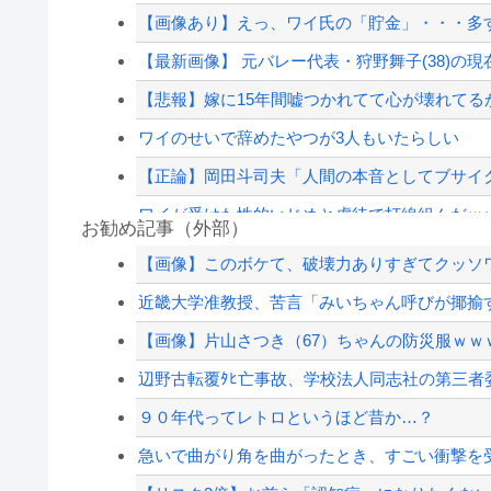
【画像あり】えっ、ワイ氏の「貯金」・・・多
【最新画像】 元バレー代表・狩野舞子(38)の
【悲報】嫁に15年間嘘つかれてて心が壊れてる
ワイのせいで辞めたやつが3人もいたらしい
【正論】岡田斗司夫「人間の本音としてブサイク
ワイが受けた性的いじめと虐待で打線組んだｗ
お勧め記事（外部）
【草】アル中「水飲みたくない！」 グラス「は
【画像】このボケて、破壊力ありすぎてクッソ
【ｗ】財務省「減税反対！」 → 高市総理「ふ～ん
近畿大学准教授、苦言「みいちゃん呼びが揶揄す
【画像】田中みな実さん、妊娠中とは思えない
【画像】片山さつき（67）ちゃんの防災服ｗｗｗ
【画像】 福岡、こんなのが普通に走ってるｗｗｗ
辺野古転覆ﾀﾋ亡事故、学校法人同志社の第三者委員
【配信者】「金バエ」のSNS更新が1週間途絶え
９０年代ってレトロというほど昔か…？
【緊急速報】NYで警官が黒人男性の首を絞め
急いで曲がり角を曲がったとき、すごい衝撃を