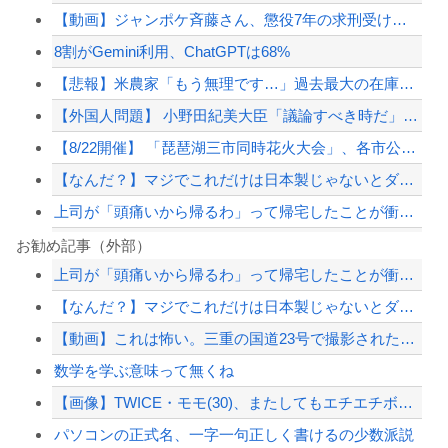
【動画】ジャンポケ斉藤さん、懲役7年の求刑受けたあとのTikTokライブ配信がヤ...
8割がGemini利用、ChatGPTは68%
【悲報】米農家「もう無理です…」過去最大の在庫を抱える状態で新米収穫。新米価格も...
【外国人問題】 小野田紀美大臣「議論すべき時だ」→SNS「まだ議論もしてなかった...
【8/22開催】 「琵琶湖三市同時花火大会」、各市公式「そんな花火大会は存在しな...
【なんだ？】マジでこれだけは日本製じゃないとダメな物
上司が「頭痛いから帰るわ」って帰宅したことが衝撃的だった
米国民の半数「ネタニヤフ首相は逮捕されるべきだ」…世論調査で明らかに！
お勧め記事（外部）
上司が「頭痛いから帰るわ」って帰宅したことが衝撃的だった
8割がGemini利用、ChatGPTは68%
【なんだ？】マジでこれだけは日本製じゃないとダメな物
【画像】胸が大きいせいで成績が伸びない陸上部女子ｗｗｗｗｗｗｗｗｗｗｗｗ
【動画】これは怖い。三重の国道23号で撮影された避けようがないもらい事故の瞬間。
テスラ、26年中に日本の納車拠点を6割増 販売急増による混乱収拾へ
数学を学ぶ意味って無くね
【配信者】「金バエ」のSNS更新が1週間途絶え、様々な憶測が飛び交う。1週間ぶり...
【画像】TWICE・モモ(30)、またしてもエチエチボデーを披露wwwwwwww...
【緊急速報】NYで警官が黒人男性の首を絞め、暴動第二波不可避へ
パソコンの正式名、一字一句正しく書けるの少数派説