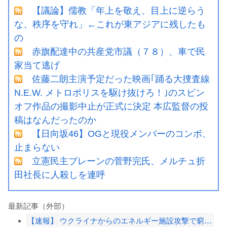
【議論】儒教「年上を敬え、目上に逆らう
な、秩序を守れ」←これが東アジアに残したも
の
赤旗配達中の共産党市議（７８）、車で民
家当て逃げ
佐藤二朗主演予定だった映画｢踊る大捜査線
N.E.W. メトロポリスを駆け抜けろ！｣のスピン
オフ作品の撮影中止が正式に決定 本広監督の投
稿はなんだったのか
【日向坂46】OGと現役メンバーのコンボ、
止まらない
立憲民主ブレーンの菅野完氏、メルチュ折
田社長に人殺しを連呼
最新記事（外部）
【速報】 ウクライナからのエネルギー施設攻撃で窮地のロシアを韓国が助けていたこと...