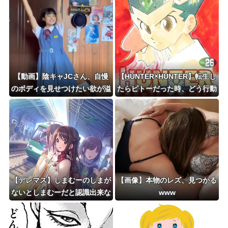
【動画】陰キャJCさん、自慢
【HUNTER×HUNTER】転生し
のボディを見せつけたい欲が溢
たらピトーだった時、どう行動
れ出てしまうｗｗｗwｗｗｗｗ
したら人間にも王にも殺されず
ｗｗｗｗ❤
BW号に乗り込めるのか！？
【デレマス】しまむーのしまが
【画像】本物のレズ、見つかる
ないとしまむーだと認識出来な
www
くなる率が高い