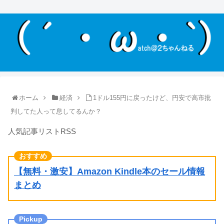
ホーム
経済
1ドル155円に戻ったけど、円安で高市批
判してた人って息してるんか？
人気記事リストRSS
【無料・激安】Amazon Kindle本のセール情報
まとめ