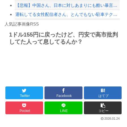
【悲報】中国さん、日本に対しあまりにも酷い暴言を放つ 「侵略戦争仕掛けたくせに...
運転してる女性配信者さん、とんでもない駐車テクニックを見せつけてネット民をドン引...
Powered by livedoor 相互RSS
【特攻隊員の本音】「ああァ、だまされちゃった。今度生れる時はアメリカへ生れるぞ」...
人気記事画像RSS
大男「1回戦の相手はこのｶﾞｷか？楽勝だな」少年剣士「…ふんっ、あまり調子に乗ら...
1ドル155円に戻ったけど、円安で高市批判
してた人って息してるんか？
8/4のニュース
日本旅行キャンセルすべきか…1万年ぶり史上最大級の火山の兆し＝韓国の反応
更新中止のお知らせ
海外「おめでとうタキ！」リヴァプール南野がバースデーゴール！！
Twitter
Facebook
はてブ
Powered by livedoor 相互RSS
Pocket
LINE
コピー
2026.01.24