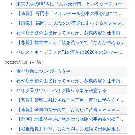
東京大学のHP内に『六四天安門』というソースコードを埋め込んだ教授、その結末がこ...
【速報】 専門家「イオンモール熊本の爆心地に”こんなもの”があったんだけど…」
【画像】 福岡、こんなのが普通に走ってるｗｗｗｗｗｗｗｗｗｗｗｗｗｗｗｗｗｗｗｗ...
石材店事務の面接行ってきたが、募集内容と仕事内容が全然違った。接客と清掃、草取り...
【悲報】橋本マナミ「頭を洗ってて『なんか生ぬるいな』と思ったら、後ろで息子が…」
ペレスとキャデラックF1の契約は2026年の1年のみ、2027年に向けてウィリア...
【画像】田中みな実さん、妊娠中とは思えないヒール姿で登場してしまう
お勧め記事（外部）
食べ放題について語ろうや
【草】アル中「水飲みたくない！」 グラス「はい転倒」
石材店事務の面接行ってきたが、募集内容と仕事内容が全然違った。接客と清掃、草取り...
【速報】日本共産党、沖縄県知事選で公職選挙法違反！！！ 110番通報されても辞全...
バイク乗りワイ、バイク降りる事を決意する
【悲報】11歳の娘のパソコンに、YouTubeの視聴時間の制限を設定した結果ｗｗ...
【悲報】警察に射殺された包丁男、直前に母を亡くし精神的ショックを受けていたと判明
【配信者】「金バエ」のSNS更新が1週間途絶え、様々な憶測が飛び交う。1週間ぶり...
【速報】全国の女子高生、お前らに苦言ｗｗｗｗｗｗｗｗｗｗ
【緊急速報】NYで警官が黒人男性の首を絞め、暴動第二波不可避へ
【動画】地震発生時の熊本総合病院の手術室の様子が(((ﾟДﾟ)))
【戦後最長】日本、なんと74ヶ月連続で景気回復していた‥‥