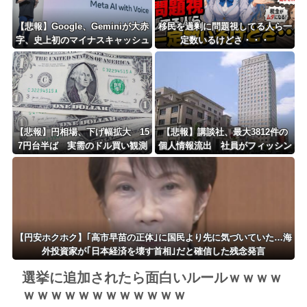
【悲報】Google、Geminiが大赤
移民を過剰に問題視してる人ら一
字、史上初のマイナスキャッシュ
定数いるけどさ・・・
フローに陥る・・・
【悲報】円相場、下げ幅拡大 15
【悲報】講談社、最大3812件の
7円台半ば 実需のドル買い観測
個人情報流出 社員がフィッシン
グメールに騙されるｗｗｗｗｗｗ
ｗ
【円安ホクホク】｢高市早苗の正体｣に国民より先に気づいていた…海
外投資家が｢日本経済を壊す首相｣だと確信した残念発言
選挙に追加されたら面白いルールｗｗｗｗ
ｗｗｗｗｗｗｗｗｗｗｗｗ