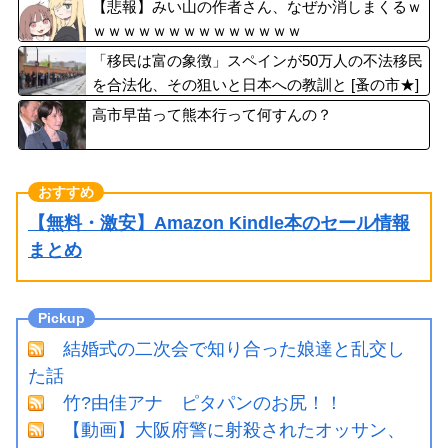
【悲報】みい山の作者さん、なぜか消しまくるｗ
ｗｗｗｗｗｗｗｗｗｗｗｗｗｗ
「移民は富の象徴」スペインが50万人の不法移民
を合法化、その狙いと日本への教訓と [蚤の市★]
高市早苗って熊本行って何すんの？
【無料・激安】Amazon Kindle本のセール情報
まとめ
結婚式の二次会で知り合った娘達と乱交し
た話
竹?由佳アナ ピタパンのお尻！！
【動画】大阪府警に射殺されたオッサン、