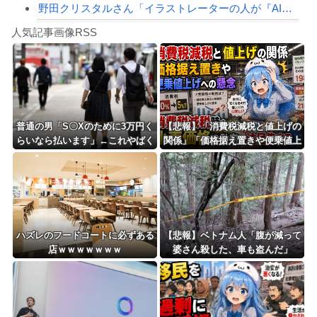
野田クリスタルさん「イラストレーターの人が『AIに仕事を奪われる』って言ってるけ...
Powered by livedoor 相互RSS
ショートスリーパーの堀さん、4時間寝てた事がバレる
人気記事画像RSS
白石「あ、あきら様……？」あきら「……白石」
8/4のニュース
日本旅行キャンセルすべきか…1万年ぶり史上最大級の火山の兆し＝韓国の反応
更新中止のお知らせ
普通の男「S〇Xのために3万円く
【悲報】「消費税減税と値上げの
らいなら払います」←これやばく
関係」「価格据え置きや便乗値上
海外「おめでとうタキ！」リヴァプール南野がバースデーゴール！！
ない？
げへの懸念」 – 消費税減税時の
小売価格の動向に注目集まる
Powered by livedoor 相互RSS
ハズレのフードコートに必ずある
【悲報】ベトナム人「腹が減って
店ｗｗｗｗｗｗｗ
婆さん殺した、車も盗んだ」