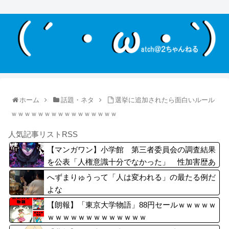
ホーム
話題・ネタ
選挙に追加されたら面白いルール
ｗｗｗｗｗｗｗｗｗｗｗｗｗｗｗｗ
人気記事リストRSS
【マンガワン】小学館 第三者委員会の調査結果
を公表「人権意識十分でなかった」 性加害歴あ
る漫画家を別名義で起用
へずまりゅうって「人は変われる」の最たる例だ
よな
【朗報】「東京大学物語」88円セールｗｗｗｗｗ
ｗｗｗｗｗｗｗｗｗｗｗｗｗ