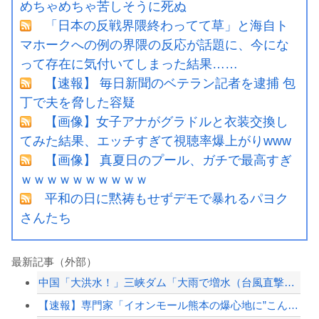
めちゃめちゃ苦しそうに死ぬ
「日本の反戦界隈終わってて草」と海自ト
マホークへの例の界隈の反応が話題に、今にな
って存在に気付いてしまった結果……
【速報】 毎日新聞のベテラン記者を逮捕 包
丁で夫を脅した容疑
【画像】女子アナがグラドルと衣装交換し
てみた結果、エッチすぎて視聴率爆上がりwww
【画像】 真夏日のプール、ガチで最高すぎ
ｗｗｗｗｗｗｗｗｗｗ
平和の日に黙祷もせずデモで暴れるパヨク
さんたち
最新記事（外部）
中国「大洪水！」三峡ダム「大雨で増水（台風直撃前」中国ダム「緊急放流！」中国鉄道...
【速報】専門家「イオンモール熊本の爆心地に”こんなもの”があったんだけど…」