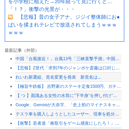
を小学校に植えた→20年経って見に行くと…
「！？」衝撃の光景が・・・
【悲報】昔の女子アナ、ジジイ整体師にお●
ぱいを揉まれテレビで放送されてしまうｗｗｗ
ｗｗｗ
最新記事（外部）
中国「台風接近！」台風13号「三峡直撃予測」中国「上流大洪水！（三峡上流」中国都...
【悲報】Z世代「求刑7年のジャンポケ斎藤は口封じに被害者殺した方が量刑軽かっただ...
れいわ新選組、党名変更を発表 新党名は...
【極旨牛鉄板】 吉野家のステーキ定食1500円、ガチで美味そうｗｗｗ
【 つ 】面識ある女性の水筒に"下半身"を押し付け"使用不能"にした疑い 66歳...
Google、Geminiが大赤字、「史上初のマイナスキャッシュフロー」に陥る
テスラ車を購入しようとしたユーザー、現車を処分して代金を支払い、平日の納車日に予...
【衝撃】若者達「株取引をゲーム感覚にしたろ！」→結果