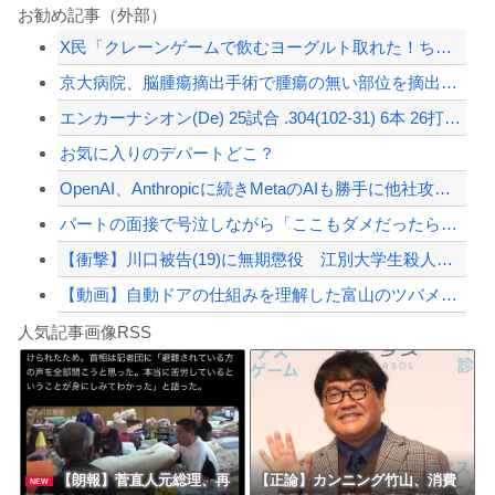
「高市早苗はどんだけ自己顕示欲が強いんだ」と左派が『高木美帆氏に送られた包丁セッ...
お勧め記事（外部）
X民「クレーンゲームで飲むヨーグルト取れた！ちゃんと冷蔵庫で冷やされてたし問題な...
【悲報】コロオギ食を広めようとして倒産した人、全く諦めて居なかった
京大病院、脳腫瘍摘出手術で腫瘍の無い部位を摘出してしまう 手術ミスで50代女性患...
【動画】熊本県知事「ご遺族、被災者、自治体職員からメディアの報道に対し、極めて強...
エンカーナシオン(De) 25試合 .304(102-31) 6本 26打点 出...
「小泉やめろ！」→市民らが横浜駅前で大絶叫ｗｗｗｗｗｗｗｗ
お気に入りのデパートどこ？
【配信者】「金バエ」のSNS更新が1週間途絶え、様々な憶測が飛び交う。1週間ぶり...
OpenAI、Anthropicに続きMetaのAIも勝手に他社攻撃 嘘ξけど何...
【緊急速報】NYで警官が黒人男性の首を絞め、暴動第二波不可避へ
パートの面接で号泣しながら「ここもダメだったらもう食べていけないんです」って熱弁...
【衝撃】川口被告(19)に無期懲役 江別大学生殺人事件、19歳で取り返しのつかな...
【動画】自動ドアの仕組みを理解した富山のツバメが賢い。
Powered by livedoor 相互RSS
花丸「善子ちゃんが寝てる……」
人気記事画像RSS
【第一位】車で要らない装備、「電動シート」に決まる・・・
8/4のニュース
日本旅行キャンセルすべきか…1万年ぶり史上最大級の火山の兆し＝韓国の反応
更新中止のお知らせ
【朗報】菅直人元総理、再
【正論】カンニング竹山、消費
NEW