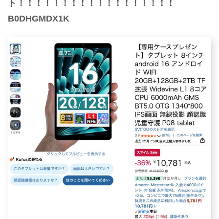
ト！！！！！！！！！！！！！！！！！！
B0DHGMDX1K