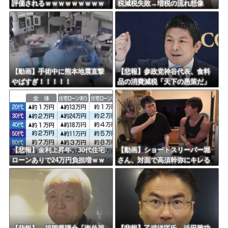
評価されるｗｗｗｗｗｗｗｗｗ
税減税失敗→増税の流れ想像
海外「おめでとうタキ！」リヴァプール南野がバースデーゴール！！
ｗｗｗｗｗｗｗｗｗ
「次誰が総理やりたいと思いま
す？」
Powered by livedoor 相互RSS
【動画】手術中に熊本地震直撃
【悲報】参政党神谷代表、食料
やばすぎ！！！！！
品の消費減税「天下の愚策だ」
と批判ｗｗｗｗｗｗｗｗｗｗｗ
ｗ
【悲報】金利上昇年、30代住宅
【動画】ショートスリーパー堀
ローンありで24万円負担増ｗｗ
さん、対面で高須幹弥にキレる
ｗｗｗｗｗｗｗｗｗｗ
ｗｗｗｗｗｗｗｗｗ