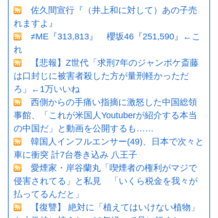
佐久間宣行『（井上和に対して）あの子売
れますよ』
≠ME『313,813』 櫻坂46『251,590』←こ
れ
【悲報】Z世代「求刑7年のジャンポケ斎藤
は口封じに被害者殺した方が量刑軽かっただ
ろ」←1万いいね
西側からの手痛い指摘に激怒した中国総領
事館、「これが米国人Youtuberが紹介する本当
の中国だ」と動画を公開するも……
韓国人インフルエンサー(49)、日本で次々と
車に衝突 計7台巻き込み 八王子
愛煙家・岸谷蘭丸「喫煙者の権利がマジで
侵害されてる」と私見 「いくら税金を我々が
払ってるんだと」
【復讐】 絶対に「植えてはいけない植物」