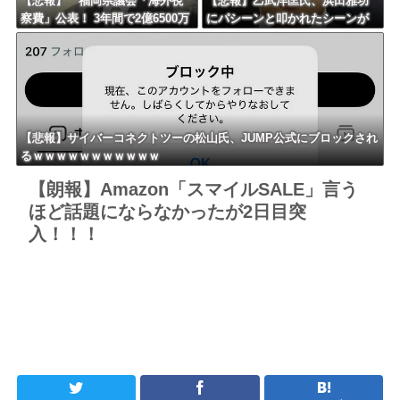
【悲報】 福岡県議会「海外視
【悲報】乙武洋匡氏、浜田雅功
察費」公表！ 3年間で2億6500万
にパシーンと叩かれたシーンが
円ｗｗｗｗｗｗｗｗｗ
オンエアされず「障害者相手だ
と放送されなくなる。俺、逆差
別だと思って」
【悲報】サイバーコネクトツーの松山氏、JUMP公式にブロックされ
るｗｗｗｗｗｗｗｗｗｗｗ
【朗報】Amazon「スマイルSALE」言う
ほど話題にならなかったが2日目突
入！！！