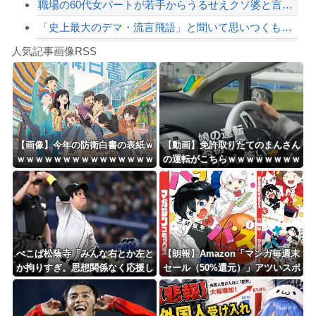
職場の60代女パートが若手からうるせえクソ婆と言われたと相談があって、20代男の...
「史上最大のデマ・流言飛語」と聞いて思いつくものって何？
Powered by livedoor 相互RSS
【動画】迎撃ミサイルを避けながら船舶にドローンを突撃させるウクライナ。
人気記事画像RSS
【動画】もしも当時ドラクエ5がアニメ化していたら‥‥こうなってた→
8/4のニュース
日本旅行キャンセルすべきか…1万年ぶり史上最大級の火山の兆し＝韓国の反応
更新中止のお知らせ
【画像】今年の防衛白書の表紙ｗ
【動画】免許取りたてのまんさん
ｗｗｗｗｗｗｗｗｗｗｗｗｗｗｗ
の運転がこちらｗｗｗｗｗｗｗｗ
海外「おめでとうタキ！」リヴァプール南野がバースデーゴール！！
ｗｗｗ
ｗｗｗｗ
Powered by livedoor 相互RSS
ぺこぱ松蔭寺「みんな右とか左と
【朗報】Amazon「マンガ毎週末
か拘りすぎ。思想関係なく応援し
セール（50%還元）」アツいスポ
ようよ」
ーツマンガ祭り最終日到来！！！