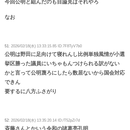
今回公明と組んだのも目論見はそれやろ
なお
51:
2026/02/18(水) 13:33:15.85 ID:7F8TyV7b0
公明は野田に足向けて寝れんし比例単独風情が小選
挙区勝った議員にいちゃもんつけられる訳がない
かと言って公明蔑ろにしたら数居ないから国会対応
できん
要するに八方ふさがり
52:
2026/02/18(水) 13:35:20.14 ID:/T52pZr7d
斉藤さんとかいう令和の諸葛亮孔明