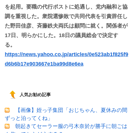
を起用。要職の代行ポストに処遇し、党内融和と協
調を重視した。衆院選惨敗で共同代表を引責辞任し
た野田佳彦、斉藤鉄夫両氏は顧問に就く。関係者が
17日、明らかにした。18日の議員総会で決定す
る。
https://news.yahoo.co.jp/articles/0e523ab1f825f9
d6b6b17e903667e1ba99d8e6ea
人気お勧め記事
【画像】姪っ子集団「おじちゃん、夏休みの間
ずっと泊ってくね」
朝起きてセーラー服の弓木奈於が勝手に朝ごは