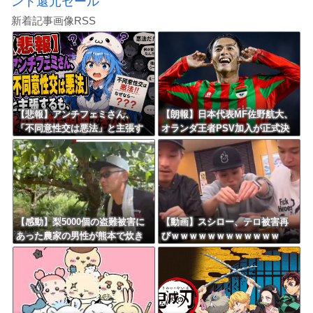
ント還元セール
新着記事画像RSS
【悲報】アンチフェミさん、
【朗報】日本代表MF佐野航大、
「不同意性交は悪法」と主張す
オランダ王者PSV加入が正式決
るも、その理由を説明できな
定！ NEC史上最高額の移籍、
い……
最大約31億円か！！
【感動】梨5000個の盗難被害に
【動画】スシロー、テロ被害再
あった農家の男性が熊本で炊き
びｗｗｗｗｗｗｗｗｗｗｗｗ
出しや支援物資、現地で目にし
た“助け合いの輪”