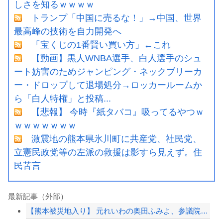
しさを知るｗｗｗｗ
トランプ「中国に売るな！」→中国、世界
最高峰の技術を自力開発へ
「宝くじの1番賢い買い方」←これ
【動画】黒人WNBA選手、白人選手のシュ
ート妨害のためジャンピング・ネックブリーカ
ー・ドロップして退場処分→ロッカールームか
ら「白人特権」と投稿...
【悲報】 今時『紙タバコ』吸ってるやつｗ
ｗｗｗｗｗｗｗ
激震地の熊本県氷川町に共産党、社民党、
立憲民政党等の左派の救援は影すら見えず。住
民苦言
最新記事（外部）
【熊本被災地入り】 元れいわの奥田ふみよ、参議院防災服でお食事楽しむ写真投稿「同...