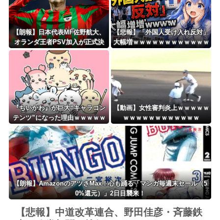
【朗報】日本代表MF佐野航大、
【悲報】「外国人受け入れ反対」
オランダ王者PSV加入が正式決
大幅増ｗｗｗｗｗｗｗｗｗｗｗｗ
定！ NEC史上最高額の移籍、最
ｗｗｗｗｗｗ
大約31億円か！！
『ちいかわ』が巨大“キャラコン
【動画】女性審判炎上ｗｗｗｗｗ
テンツ”になった理由ｗｗｗｗｗ
ｗｗｗｗｗｗｗｗｗｗｗｗ
ｗｗｗｗｗｗ
【朗報】AmazonのアツさMax！心も踊る「マンガ毎週末セール（5
0%還元）」2日目襲来！
【悲報】中道改革連合、野田佳彦・斉藤鉄