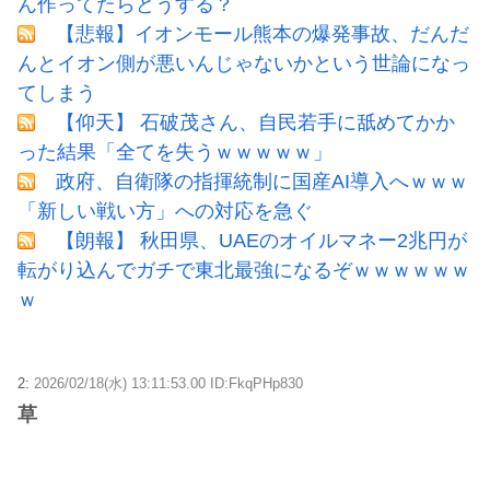
ん作ってたらどうする？
【悲報】イオンモール熊本の爆発事故、だんだ
んとイオン側が悪いんじゃないかという世論になっ
てしまう
【仰天】 石破茂さん、自民若手に舐めてかか
った結果「全てを失うｗｗｗｗｗ」
政府、自衛隊の指揮統制に国産AI導入へｗｗｗ
「新しい戦い方」への対応を急ぐ
【朗報】 秋田県、UAEのオイルマネー2兆円が
転がり込んでガチで東北最強になるぞｗｗｗｗｗｗ
ｗ
2:
2026/02/18(水) 13:11:53.00 ID:FkqPHp830
草