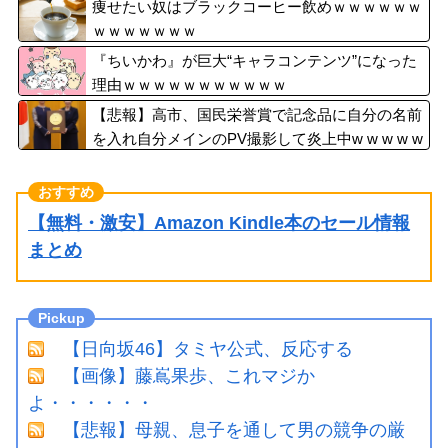
るくらいなら詳細を伝えよ」
痩せたい奴はブラックコーヒー飲めｗｗｗｗｗｗ
ｗｗｗｗｗｗｗ
『ちいかわ』が巨大“キャラコンテンツ”になった
理由ｗｗｗｗｗｗｗｗｗｗｗ
【悲報】高市、国民栄誉賞で記念品に自分の名前
を入れ自分メインのPV撮影して炎上中w w w w w
w w w w
【無料・激安】Amazon Kindle本のセール情報
まとめ
【日向坂46】タミヤ公式、反応する
【画像】藤嶌果歩、これマジか
よ・・・・・・
【悲報】母親、息子を通して男の競争の厳