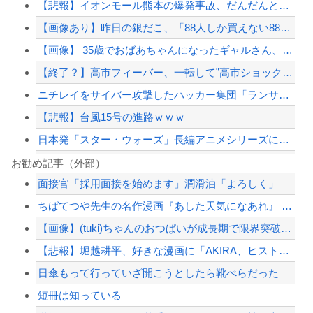
【悲報】イオンモール熊本の爆発事故、だんだんとイオン側が悪いんじゃないかという世...
【画像あり】昨日の銀だこ、「88人しか買えない88円」に大行列をなす都民コチラｗ...
【画像】 35歳でおばあちゃんになったギャルさん、可愛過ぎて嫉妬不可避w w w...
【終了？】高市フィーバー、一転して”高市ショック”へ…支持率も市場も急降下ｗｗｗ...
ニチレイをサイバー攻撃したハッカー集団「ランサムウェア」 個人情報など20万件...
【悲報】台風15号の進路ｗｗｗ
日本発「スター・ウォーズ」長編アニメシリーズにファン興奮…「劇場版にして欲しい」...
激震地の熊本県氷川町に共産党、社民党、立憲民政党等の左派の救援は影すら見えず。住...
お勧め記事（外部）
面接官「採用面接を始めます」潤滑油「よろしく」
【終了？】高市フィーバー、一転して”高市ショック”へ…支持率も市場も急降下ｗｗｗ...
ちばてつや先生の名作漫画『あした天気になあれ』 『おれは鉄兵』 『少年よラケット...
避難所に土足でズカズカと入ってきて勝手に動画や写真を撮影したメディア取材陣、挙句...
【画像】(tuki)ちゃんのおつぱいが成長期で限界突破wwwwwww
【悲報】AI失業時代、ガチで到来へｗｗｗｗｗ
【悲報】堀越耕平、好きな漫画に「AKIRA、ヒストリエ、ベルセルク」を挙げるｗ...
【配信者】「金バエ」のSNS更新が1週間途絶え、様々な憶測が飛び交う。1週間ぶり...
日傘もって行っていざ開こうとしたら靴べらだった
【緊急速報】NYで警官が黒人男性の首を絞め、暴動第二波不可避へ
短冊は知っている