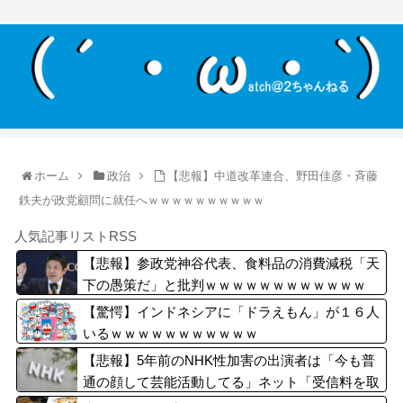
ホーム
政治
【悲報】中道改革連合、野田佳彦・斉藤
鉄夫が政党顧問に就任へｗｗｗｗｗｗｗｗｗｗ
人気記事リストRSS
【悲報】参政党神谷代表、食料品の消費減税「天
下の愚策だ」と批判ｗｗｗｗｗｗｗｗｗｗｗｗ
【驚愕】インドネシアに「ドラえもん」が１６人
いるｗｗｗｗｗｗｗｗｗｗｗ
【悲報】5年前のNHK性加害の出演者は「今も普
通の顔して芸能活動してる」ネット「受信料を取