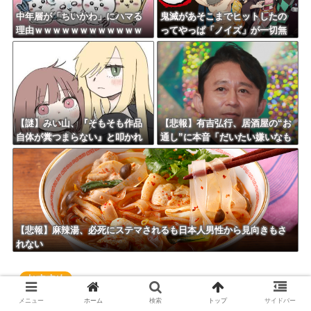
中年層が「ちいかわ」にハマる
鬼滅があそこまでヒットしたの
理由ｗｗｗｗｗｗｗｗｗｗｗｗ
ってやっぱ「ノイズ」が一切無
ｗｗｗｗｗｗｗｗｗｗｗｗｗｗ
いからよな
ｗｗｗｗｗｗ
【謎】みい山、『そもそも作品
【悲報】有吉弘行、居酒屋の“お
自体が糞つまらない』と叩かれ
通し”に本音「だいたい嫌いなも
だす
のが出てくる」「お通しカット
してもらえますかって言ったこ
とある」
【悲報】麻辣湯、必死にステマされるも日本人男性から見向きもさ
れない
【無料・激安】Amazon Kindle本のセール情報
メニュー
ホーム
検索
トップ
サイドバー