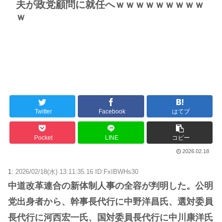
夫が政党顧問に就任へｗｗｗｗｗｗｗｗｗ
ｗ
Twitter
Facebook
はてブ
Pocket
LINE
コピー
2026.02.18
1:
2026/02/18(水) 13:11:35.16 ID:FxIBWHs30
中道改革連合の新体制人事の全容が判明した。公明
党出身者から、幹事長代行に中野洋昌氏、選対委員
長代行に河西宏一氏、国対委員長代行に中川康洋氏