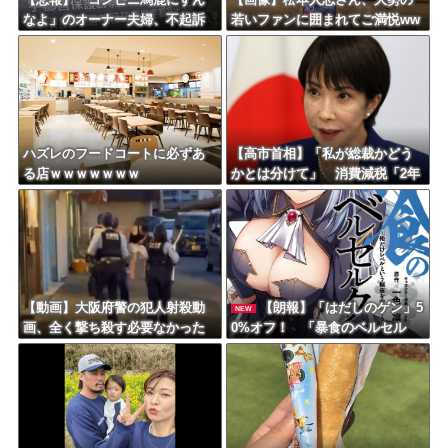
なよ」のオーナー夫婦、不起訴
若いファンに囲まれてご満悦ww
ｗｗｗｗｗｗｗｗ
wwwwwwwwwwww
ハズレのフードコートに必ずあ
【高市首相】「私が総裁かどう
る店ｗｗｗｗｗｗｗ
かとは分けて」 消費減税「2年
後に私の責任で戻す」発言を説
明
【動画】大阪府警の犯人射殺動
【朗報】「はだしのゲン」5
NEW
画、全く撃ち殺す必要なかった
0%オフ！ 「暴食のベルセル
ｗｗｗｗｗｗｗｗｗｗｗ
ク」14巻無料ｗｗｗｗｗｗ