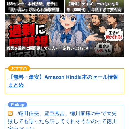
185センチ・木村沙織、息子に
【画像】ディズニーのおいなり
「高い高い」求められ衝撃展開
巻（600円）、卑猥すぎて賛否両
激白 ｗｗｗｗｗｗｗｗｗｗ
論ｗｗｗｗｗｗｗｗｗ
移民を過剰に問題視してる人ら一定数いるけどさ・・・
【無料・激安】Amazon Kindle本のセール情報
まとめ
織田信長、豊臣秀吉、徳川家康の中で大失
敗しても謝ったら許してくれそうなのって徳川
家康だよな