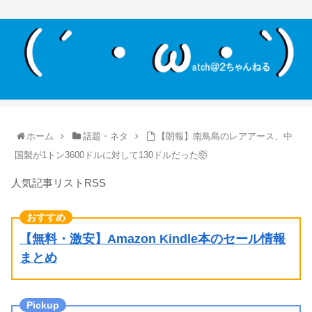
ホーム
話題・ネタ
【朗報】南鳥島のレアアース、中
国製が1トン3600ドルに対して130ドルだった🤯
人気記事リストRSS
【無料・激安】Amazon Kindle本のセール情報
まとめ