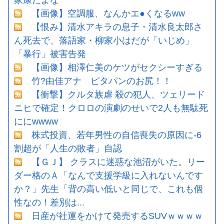
【画像】空調服、なんかエ●くなるww
【恨み】清水アキラの息子・清水良太郎さ
ん死去で、落語家・柳家小はだが「いじめ」
「暴行」被害告発
【画像】相澤仁美のケツがセクシーすぎる
竹?由佳アナ ピタパンのお尻！！
【衝撃】クルタ族虐 殺の犯人、ツェリード
ニヒで確定！クロロの演劇のせいで2人も無駄死
ににwwww
株式投資、若年男性の自信喪失の原因に-6
割超が「人生の敗者」自認
【ＧＪ】 クラスに迷惑な池沼がいた。リー
ダー格のＡ「なんで支援学級に入れないんです
か？」先生「背の高い低いと同じで、これも個
性なの！差別は...
日産が社運をかけて発売するSUVｗｗｗｗ