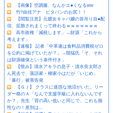
【画像】空調服、なんかエ●くなるww
竹?由佳アナ ピタパンのお尻！！
【閲覧注意】元臆女キャバ嬢の首吊り自●配
信、拡散されまくって終わるｗｗｗｗｗｗｗ
高市政権「減税します」→財源「これから
考えます」
【速報】 記者「中革連は食料品消費税ゼロ
を公約に掲げていたが？」→階猛氏「そ、それ
は財源確保という条件付き」
【恨み】清水アキラの息子・清水良太郎さ
ん死去で、落語家・柳家小はだが「いじめ」
「暴行」被害告発
【ＧＪ】 クラスに迷惑な池沼がいた。リー
ダー格のＡ「なんで支援学級に入れないんです
か？」先生「背の高い低いと同じで、これも個
性なの！差別は...