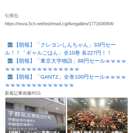
引用元:
https://nova.5ch.net/test/read.cgi/livegalileo/1771636904/
【朗報】「クレヨンしんちゃん」33円セー
ル！！「ギャルごはん」全10巻 各227円！！
【朗報】「東京大学物語」88円セールｗｗｗｗ
ｗｗｗｗｗｗｗｗｗｗｗｗｗｗ
【朗報】「GANTZ」全巻100円セールｗｗｗｗ
ｗｗｗｗｗｗｗｗｗｗｗｗｗ
新着記事画像RSS
【悲報】「コンビニ馬鹿にすん
【画像】松本人志さん、大勢の