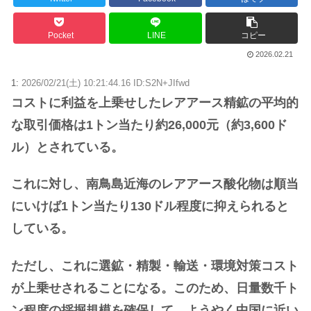
Powered by livedoor 相互RSS
Pocket
LINE
コピー
2026.02.21
1:
2026/02/21(土) 10:21:44.16 ID:S2N+JIfwd
コストに利益を上乗せしたレアアース精鉱の平均的
な取引価格は1トン当たり約26,000元（約3,600ド
ル）とされている。
これに対し、南鳥島近海のレアアース酸化物は順当
にいけば1トン当たり130ドル程度に抑えられると
している。
ただし、これに選鉱・精製・輸送・環境対策コスト
が上乗せされることになる。このため、日量数千ト
ン程度の採掘規模を確保して、ようやく中国に近い