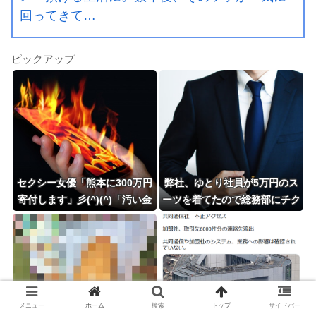
回ってきて…
ピックアップ
セクシー女優「熊本に300万円
弊社、ゆとり社員が5万円のス
寄付します」彡(^)(^)「汚い金
ーツを着てたので総務部にチク
ありがとうやで」←これ！
ったったwww
メニュー
ホーム
検索
トップ
サイドバー