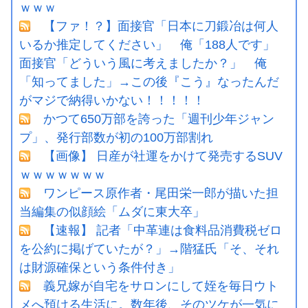
ｗｗｗ
【ファ！？】面接官「日本に刀鍛冶は何人
いるか推定してください」 俺「188人です」
面接官「どういう風に考えましたか？」 俺
「知ってました」→この後『こう』なったんだ
がマジで納得いかない！！！！！
かつて650万部を誇った「週刊少年ジャン
プ」、発行部数が初の100万部割れ
【画像】 日産が社運をかけて発売するSUV
ｗｗｗｗｗｗｗ
ワンピース原作者・尾田栄一郎が描いた担
当編集の似顔絵「ムダに東大卒」
【速報】 記者「中革連は食料品消費税ゼロ
を公約に掲げていたが？」→階猛氏「そ、それ
は財源確保という条件付き」
義兄嫁が自宅をサロンにして姪を毎日ウト
メへ預ける生活に。数年後、そのツケが一気に