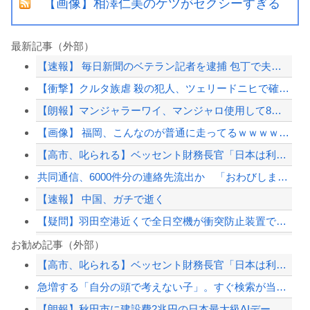
【画像】相澤仁美のケツがセクシーすぎる
最新記事（外部）
【速報】 毎日新聞のベテラン記者を逮捕 包丁で夫を脅した容疑
【衝撃】クルタ族虐 殺の犯人、ツェリードニヒで確定！クロロの演劇のせいで2人も無...
【朗報】マンジャラーワイ、マンジャロ使用して8週間たった結果
【画像】 福岡、こんなのが普通に走ってるｗｗｗｗｗｗｗｗｗｗｗｗｗｗｗｗ
【高市、叱られる】ベッセント財務長官「日本は利上げして政権は金融・財政政策をとっ...
共同通信、6000件分の連絡先流出か 「おわびします」とラフな軽い謝罪コメントを...
【速報】 中国、ガチで逝く
【疑問】羽田空港近くで全日空機が衝突防止装置で作動回避。これで「ニアミスではない...
【悲報】高市首相の“個人的なSNS投稿”で習近平ブチギレ説ｗｗｗｗｗ
お勧め記事（外部）
【高市、叱られる】ベッセント財務長官「日本は利上げして政権は金融・財政政策をとっ...
【AI】Google、Geminiが大赤字、史上初のマイナスキャッシュフローに陥...
急増する「自分の頭で考えない子」。すぐ検索が当たり前に…スマホ時代の“親切すぎる...
【衝撃】イオンモール爆発事故、『とんでもない事実』が判明してしまう・・・・・・
【朗報】秋田市に建設費2兆円の日本最大級AIデータセンター建設へ UAEなどが投...
「ジャニーさんとつかこうへい氏は同じ」少年隊・錦織一清が明かすレジェンドの共通点...