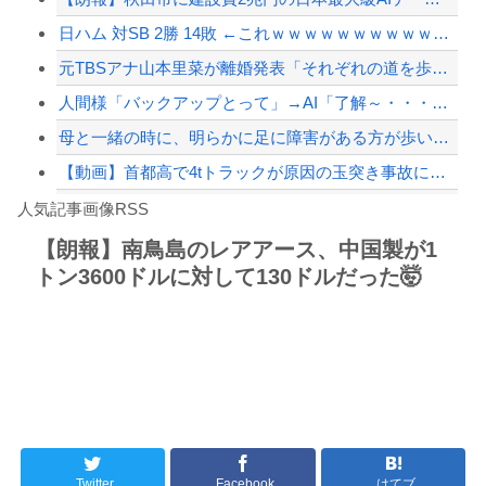
日ハム 対SB 2勝 14敗 ←これｗｗｗｗｗｗｗｗｗｗｗｗｗｗｗｗｗｗｗｗ
【配信者】「金バエ」のSNS更新が1週間途絶え、様々な憶測が飛び交う。1週間ぶり...
元TBSアナ山本里菜が離婚発表「それぞれの道を歩むこととなりました」
【緊急速報】NYで警官が黒人男性の首を絞め、暴動第二波不可避へ
人間様「バックアップとって」→AI「了解～・・・あ、間違えた」→ガチで洒落になら...
母と一緒の時に、明らかに足に障害がある方が歩いていた。母「なんであんな歩き方なの...
【動画】首都高で4tトラックが原因の玉突き事故に巻き込まれた軽バンの車載。
Powered by livedoor 相互RSS
【私はあなたの味方】交際歴ゼロの同級生宅に唐揚げや文庫本を20回以上届けた24歳...
人気記事画像RSS
アガサ博士「今日はみんなでうなぎを食べに行くぞい」
【朗報】南鳥島のレアアース、中国製が1
トン3600ドルに対して130ドルだった🤯
8/4のニュース
日本旅行キャンセルすべきか…1万年ぶり史上最大級の火山の兆し＝韓国の反応
更新中止のお知らせ
海外「おめでとうタキ！」リヴァプール南野がバースデーゴール！！
Twitter
Facebook
はてブ