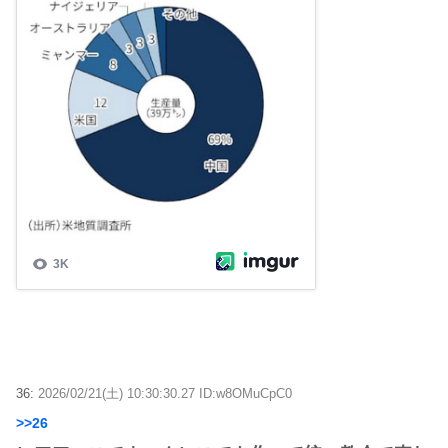
36:
2026/02/21(土) 10:30:30.27 ID:w8OMuCpC0
>>26