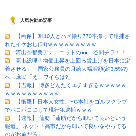
人気お勧め記事
【画像】JK10人とハメ撮り770本撮って逮捕さ
れたイケおじ(54)ｗｗｗｗｗｗｗｗｗ
河出奈都美アナ ニットの●●、谷間チラ！！
高市総理「物価上昇を上回る賃上げを日本に定
着させる」→国家公務員の月給大幅増額(約3.5%?)
へ→庶民「え、ワイらは?」
【吉報】 博多どんたくエチすぎるｗｗｗｗｗ
ｗｗｗｗｗｗｗｗｗｗ
【衝撃】日本人女性、YG本社をゴルフクラブ
でボコボコにして現行犯逮捕ｗｗｗ
【速報】 蓮舫「蓮舫だから叩いて良いという
報道」 ネット「高市だから叩いて良いをやってる
のがお前だろ」