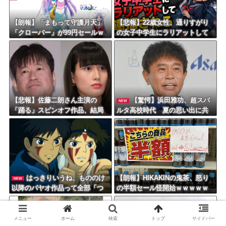
【朗報】「まもって守護月天」
【悲報】22歳女性、通りすがり
「クローバー」が99円セールｗ
の女子中学生にラリアットして
ｗｗｗｗｗｗｗｗｗｗｗ
逮捕されるｗｗｗｗｗｗｗｗｗ
ｗｗｗｗ
【悲報】佐藤二朗さん主演の
【驚愕】浜田雅功、超スパ
NEW
「踊る」スピンオフ作品、結局
ルタ高校時代 夏の思い出に共
撮影中止が決定ｗｗｗｗｗｗｗ
演者衝撃「ええ？」「それはか
ｗｗ
わいそう」
はっきりいうね、もののけ
【朗報】HIKAKINの鬼茶、怒り
NEW
以降のパヤオ作品って全部「つ
の半額セール怪開始ｗｗｗｗｗ
まらない」
ｗｗｗｗｗｗｗｗｗ
メニュー
ホーム
検索
トップ
サイドバー