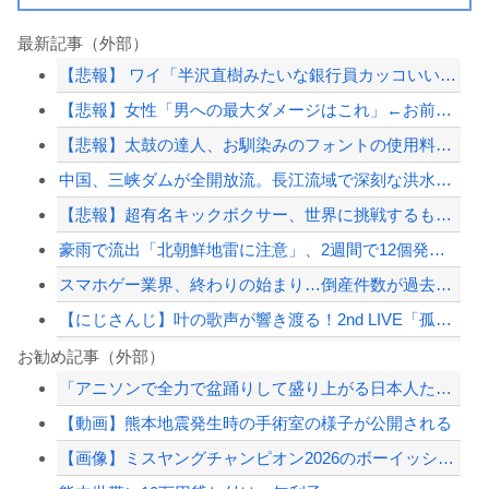
最新記事（外部）
【悲報】 ワイ「半沢直樹みたいな銀行員カッコいい」銀行員の友人「あんな奴居ねえよ...
【悲報】女性「男への最大ダメージはこれ」←お前ら耐えられる？
【悲報】太鼓の達人、お馴染みのフォントの使用料が年間6万から年間320万になった...
中国、三峡ダムが全開放流。長江流域で深刻な洪水被害
【悲報】超有名キックボクサー、世界に挑戦するも衝撃的KO負けしてしまう…
豪雨で流出「北朝鮮地雷に注意」、2週間で12個発見…韓国北西部！
スマホゲー業界、終わりの始まり…倒産件数が過去最多ペース「数億円かけても爆ﾀﾋ」
【にじさんじ】叶の歌声が響き渡る！2nd LIVE「孤独 -solitude-」...
【カミツキ悲報】立憲・蓮舫「蓮舫だから叩いていい、との報道に何度も向き合ってきま...
お勧め記事（外部）
「アニソンで全力で盆踊りして盛り上がる日本人たち。伝統もオタクもこの熱量、素晴ら...
【広島】廿日市の中学野球部員死亡事故 書類送検の医師、別人のCT画像で診察した疑...
【動画】熊本地震発生時の手術室の様子が公開される
PTA会長「PTA参加拒否した親へ最終警告。こうなってもいい？」
【画像】ミスヤングチャンピオン2026のボーイッシュお胸ｗｗｗｗｗｗｗｗｗｗｗｗ...
【速報】 齋藤飛鳥さんの下着ｗｗｗｗｗｗｗｗ （※画像あり）