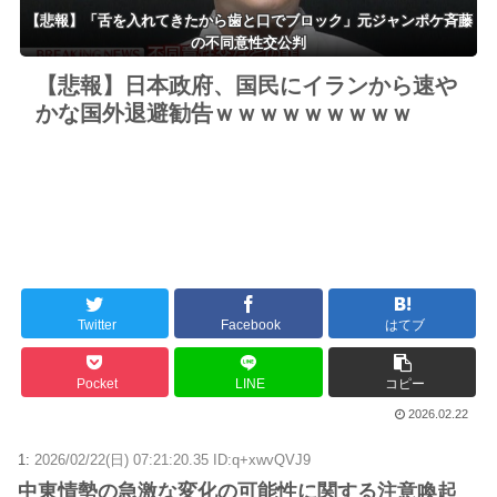
【悲報】「舌を入れてきたから歯と口でブロック」元ジャンポケ斉藤
の不同意性交公判
【悲報】日本政府、国民にイランから速や
かな国外退避勧告ｗｗｗｗｗｗｗｗｗ
Twitter
Facebook
はてブ
Pocket
LINE
コピー
2026.02.22
1:
2026/02/22(日) 07:21:20.35 ID:q+xwvQVJ9
中東情勢の急激な変化の可能性に関する注意喚起