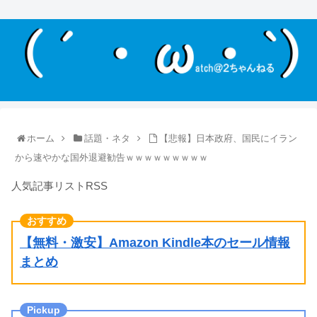
ホーム
話題・ネタ
【悲報】日本政府、国民にイラン
から速やかな国外退避勧告ｗｗｗｗｗｗｗｗｗ
人気記事リストRSS
【無料・激安】Amazon Kindle本のセール情報
まとめ