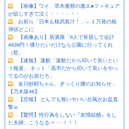
【画像】ワイ、罪木蜜柑の激エ●フィギュア
が欲しすぎて泣く・・・・・・
お前ら「日本も核武装汁！」←１万発の核
弾頭どこに
【画像あり】居酒屋「6人で長居して会計
4939円！喋りたいだけなら公園に行ってくれ
（怒」
【速報】 蓮舫「蓮舫だから叩いて良いとい
う報道」 ネット「高市だから叩いて良いをやっ
てるのがお前だろ」
金川紗耶ちゃん、ぎっくり腰のお知らせ…
【乃木坂46】
【悲報】 とんでも無いヤバい台風がお盆直
撃ｗ
【驚愕】性行為をしない『友情結婚』をし
た夫婦、こうなる⇒･･･！！！