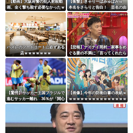
【動画】大阪府警の犯人射殺動
【衝撃】きゃりーぱみゅぱみゅ
画、全く撃ち殺す必要なかったｗ
本名をさらりと告白！ 芸名の由
ｗｗｗｗｗｗｗｗｗｗ
来も明かす！！
ハズレのフードコートに必ずある
【悲報】ナイナイ岡村、家事をめ
店ｗｗｗｗｗｗｗ
ぐる妻の不満に「言ってくれたら
済む話やん」になるみ「バイトや
ったらクビやで」説教受け黙り込
む
【驚愕】サッカー王国ブラジルで
【画像】今年の防衛白書の表紙ｗ
進むサッカー離れ 36％が「関心
ｗｗｗｗｗｗｗｗｗｗｗｗｗｗｗ
なし」
ｗｗｗ