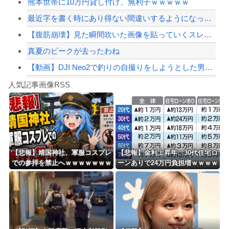
熊本世帯に10万円貸し付け、無利子ｗｗｗｗｗ
【配信者】「金バエ」のSNS更新が1週間途絶え、様々な憶測が飛び交う。1週間ぶり...
最近字を書く時にあり得ない間違いするようになってきたわ
【緊急速報】NYで警官が黒人男性の首を絞め、暴動第二波不可避へ
【腹筋崩壊】見た瞬間吹いた画像を貼っていくスレｗｗｗｗ
真夏のピークが去ったわね
【動画】DJI Neo2で釣りの自撮りをしようとした男の悲劇（ノ∇`）
Powered by livedoor 相互RSS
【焦ったほうがいい】中国人「日本人評論家がBYDのラッコの装備を褒めてるけど中国...
人気記事画像RSS
しんのすけ「ギアスを手に入れたゾ」
8/4のニュース
日本旅行キャンセルすべきか…1万年ぶり史上最大級の火山の兆し＝韓国の反応
更新中止のお知らせ
【悲報】靖国神社、軍服コスプレ
【悲報】金利上昇年、30代住宅ロ
での参拝を禁止へｗｗｗｗｗｗｗ
ーンありで24万円負担増ｗｗｗｗ
海外「おめでとうタキ！」リヴァプール南野がバースデーゴール！！
ｗｗｗｗｗｗｗｗｗｗｗｗ
ｗｗｗｗｗｗｗｗ
Powered by livedoor 相互RSS