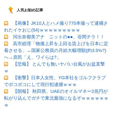
人気お勧め記事
【画像】JK10人とハメ撮り770本撮って逮捕さ
れたイケおじ(54)ｗｗｗｗｗｗｗｗｗ
河出奈都美アナ ニットの●●、谷間チラ！！
高市総理「物価上昇を上回る賃上げを日本に定
着させる」→国家公務員の月給大幅増額(約3.5%?)
へ→庶民「え、ワイらは?」
【悲報】 とんでも無いヤバい台風がお盆直撃
ｗ
【衝撃】日本人女性、YG本社をゴルフクラブ
でボコボコにして現行犯逮捕ｗｗｗ
【朗報】 秋田県、UAEのオイルマネー2兆円が
転がり込んでガチで東北最強になるぞｗｗｗｗｗｗ
ｗ