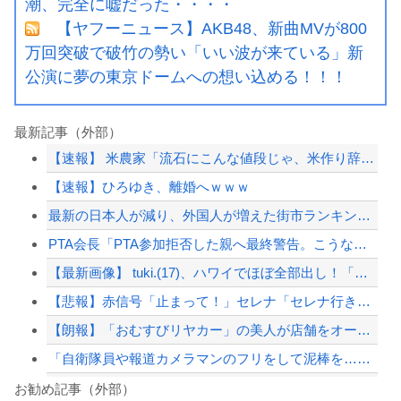
潮、完全に嘘だった・・・・
【ヤフーニュース】AKB48、新曲MVが800
万回突破で破竹の勢い「いい波が来ている」新
公演に夢の東京ドームへの想い込める！！！
最新記事（外部）
【速報】 米農家「流石にこんな値段じゃ、米作り辞める人、出るんじゃないかなあ？？...
【速報】ひろゆき、離婚へｗｗｗ
最新の日本人が減り、外国人が増えた街市ランキングをご覧下さい→5位川口市、4位京...
PTA会長「PTA参加拒否した親へ最終警告。こうなってもいい？」
【最新画像】 tuki.(17)、ハワイでほぼ全部出し！「隠しきれない美貌」とS...
【悲報】赤信号「止まって！」セレナ「セレナ行きます！」→そのまま進入ｗｗｗｗ
【朗報】「おむすびリヤカー」の美人が店舗をオープンｗｗｗ
「自衛隊員や報道カメラマンのフリをして泥棒を…」500万円分の預金通帳を盗まれた...
【悲報】盆踊り「楽しい！夏を感じる！」→近隣住民「うるさい」→開催場所半減
お勧め記事（外部）