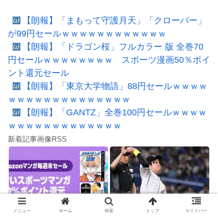
【朗報】「まもって守護月天」「クローバー」
が99円セールｗｗｗｗｗｗｗｗｗｗｗｗ
【朗報】「ドラゴン桜」フルカラー 版 全巻70
円セールｗｗｗｗｗｗｗｗ スポーツ漫画50％ポイ
ント還元セール
【朗報】「東京大学物語」88円セールｗｗｗｗ
ｗｗｗｗｗｗｗｗｗｗｗｗｗｗ
【朗報】「GANTZ」全巻100円セールｗｗｗｗ
ｗｗｗｗｗｗｗｗｗｗｗｗｗ
新着記事画像RSS
【朗報】Amazon、汗が飛び散る
ぺこぱ松蔭寺「みんな右とか左と
メニュー
ホーム
検索
トップ
サイドバー
灼熱の「マンガ毎週末セール（5
か拘りすぎ。思想関係なく応援し