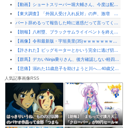
【動画】ショートスリーパー堀大輔さん、今度は配信中に突然号泣「ずっと涙が止まらな...
【画像】女子アナさん、最新の保安検査システムで最大の武器があらわになってしまうｗ...
【東大調査】「外国人受け入れ反対」の声、激増 特に若い世代ほど移民反対だと明らか...
【悲報】盆踊り「楽しい！夏を感じる！」→近隣住民「うるさい」→開催場所半減
パート辞めるって報告した時に迷惑だって言ってくる社員がいて、その人の不満を言い返...
中国、三峡ダムが全開放流。長江流域で深刻な洪水被害
【朗報】八村塁、ブラックサムライイベントを終え 「ボクは日本人、人種差別的な誹...
【配信者】「金バエ」のSNS更新が1週間途絶え、様々な憶測が飛び交う。1週間ぶり...
【画像】令和最新版・宇垣美里(35)ｗｗｗｗｗｗｗｗｗ
【緊急速報】NYで警官が黒人男性の首を絞め、暴動第二波不可避へ
【許された】ビッグモーターとかいう完全に逃げ切った団体について
【群馬】デカいNinja乗りさん、後方確認しない軽四に当てられてしまう。
【悲痛】溺れた11歳息子を助けようと川へ…40歳父親が死亡 息子は母親が救助 愛...
Powered by livedoor 相互RSS
たった今男はおしっこの時拭かないと知った
人気記事画像RSS
しんのすけ「ギアスを手に入れたゾ」
8/4のニュース
日本旅行キャンセルすべきか…1万年ぶり史上最大級の火山の兆し＝韓国の反応
更新中止のお知らせ
はっきりいうね、もののけ以降
【朗報】「まもって守護月天」
のパヤオ作品って全部「つまら
「クローバー」が99円セールｗ
海外「おめでとうタキ！」リヴァプール南野がバースデーゴール！！
ない」
ｗｗｗｗｗｗｗｗｗｗｗ