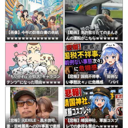
Powered by livedoor 相互RSS
【画像】今年の防衛白書の表紙
【動画】免許取りたてのまんさ
ｗｗｗｗｗｗｗｗｗｗｗｗｗｗ
んの運転がこちらｗｗｗｗｗｗ
ｗｗｗｗｗ
ｗｗｗｗｗｗ
『ちいかわ』が巨大“キャラコン
【悲報】国税不祥事、「前例な
テンツ”になった理由ｗｗｗｗｗ
い事態次々」に危機感 「パパ
ｗｗｗｗｗｗ
活」、情報漏えいも
【悲報】元EXILE・黒木啓司、
【悲報】靖国神社、軍服コスプ
妻・宮崎麗果へのDV事案で逮捕
レでの参拝を禁止へｗｗｗｗｗ