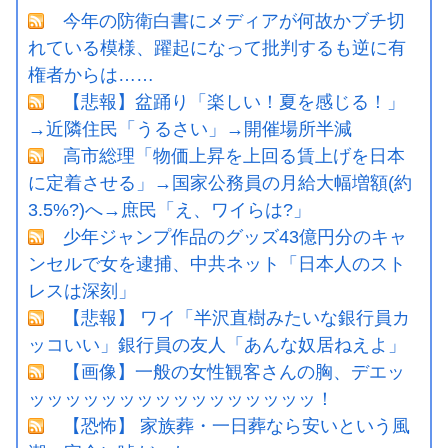
今年の防衛白書にメディアが何故かブチ切
れている模様、躍起になって批判するも逆に有
権者からは……
【悲報】盆踊り「楽しい！夏を感じる！」
→近隣住民「うるさい」→開催場所半減
高市総理「物価上昇を上回る賃上げを日本
に定着させる」→国家公務員の月給大幅増額(約
3.5%?)へ→庶民「え、ワイらは?」
少年ジャンプ作品のグッズ43億円分のキャ
ンセルで女を逮捕、中共ネット「日本人のスト
レスは深刻」
【悲報】 ワイ「半沢直樹みたいな銀行員カ
ッコいい」銀行員の友人「あんな奴居ねえよ」
【画像】一般の女性観客さんの胸、デエッ
ッッッッッッッッッッッッッッッッ！
【恐怖】 家族葬・一日葬なら安いという風