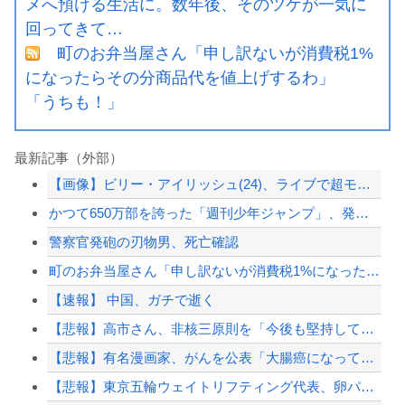
メへ預ける生活に。数年後、そのツケが一気に
回ってきて…
町のお弁当屋さん「申し訳ないが消費税1%
になったらその分商品代を値上げするわ」
「うちも！」
最新記事（外部）
【画像】ビリー・アイリッシュ(24)、ライブで超モリマンスジを強調して炎上ｗｗｗ...
かつて650万部を誇った「週刊少年ジャンプ」、発行部数が初の100万部割れ
警察官発砲の刃物男、死亡確認
町のお弁当屋さん「申し訳ないが消費税1%になったらその分商品代を値上げするわ」 ...
【速報】 中国、ガチで逝く
【悲報】高市さん、非核三原則を「今後も堅持していく」の表現削除WWWWWWWWW...
【悲報】有名漫画家、がんを公表「大腸癌になってしまいました。肝臓に転移も見られて...
【悲報】東京五輪ウェイトリフティング代表、卵パックを盗んで逮捕ｗｗｗｗｗｗｗ