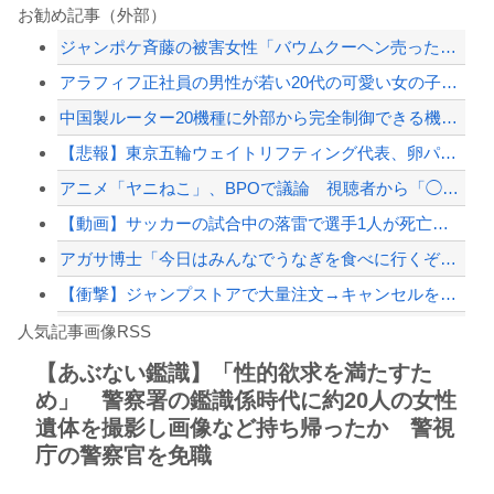
株式投資、若年男性の自信喪失の原因に-6割超が「人生の敗者」自認
お勧め記事（外部）
ジャンポケ斉藤の被害女性「バウムクーヘン売ったりTikTokライブしててムカつい...
【悲報】寿美花代さん死去、94歳 高島忠夫さんの妻で高嶋政宏・政伸の母
アラフィフ正社員の男性が若い20代の可愛い女の子以外には挨拶をしない
株式投資、若年男性の自信喪失の原因に-6割超が「人生の敗者」自認
中国製ルーター20機種に外部から完全制御できる機能が仕込まれていたことが判明・・...
【画像】 日産が社運をかけて発売するSUVｗｗｗｗｗｗｗ
【悲報】東京五輪ウェイトリフティング代表、卵パックを盗んで逮捕ｗｗｗｗｗｗｗ
【配信者】「金バエ」のSNS更新が1週間途絶え、様々な憶測が飛び交う。1週間ぶり...
アニメ「ヤニねこ」、BPOで議論 視聴者から「◯◯◯なのではないか」との批判が寄...
【緊急速報】NYで警官が黒人男性の首を絞め、暴動第二波不可避へ
【動画】サッカーの試合中の落雷で選手1人が死亡、12人が負傷した事故。
アガサ博士「今日はみんなでうなぎを食べに行くぞい」
【衝撃】ジャンプストアで大量注文→キャンセルを繰り返した32歳女を逮捕 238ア...
Powered by livedoor 相互RSS
コミュ症の習性で話をさっさと切り上げてしまったわ
人気記事画像RSS
【かっけぇ…】あのまとめ管理人が“世の中お金じゃない”に共感‥‥「お金で忖度ばか...
【あぶない鑑識】「性的欲求を満たすた
め」 警察署の鑑識係時代に約20人の女性
8/4のニュース
遺体を撮影し画像など持ち帰ったか 警視
日本旅行キャンセルすべきか…1万年ぶり史上最大級の火山の兆し＝韓国の反応
庁の警察官を免職
更新中止のお知らせ