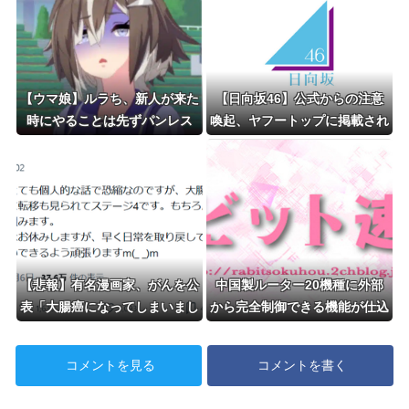
しで！」 ｗｗｗｗｗｗｗｗｗ
ｗｗｗｗｗ
【ウマ娘】ルラち、新人が来た
【日向坂46】公式からの注意
時にやることは先ずパンレス
喚起、ヤフートップに掲載され
だ。
る
【悲報】有名漫画家、がんを公
中国製ルーター20機種に外部
表「大腸癌になってしまいまし
から完全制御できる機能が仕込
た。肝臓に転移も見られてステ
まれていたことが判明・・・
ージ4です」
コメントを見る
コメントを書く