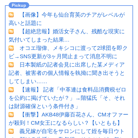
【画像】今年も仙台育英のチアがレベルが
高いと話題に
【超絶悲報】婚活女子さん、残酷な現実に
気付いてしまった結果…
オコエ瑠偉、メキシコに渡って2球団を即ク
ビ→SNS更新が3ヶ月間止まって消息不明に
日本製紙の記者会見に出席した某メディア
記者、被害者の個人情報を執拗に聞き出そうと
してしまい……
【速報】 記者「中革連は食料品消費税ゼロ
を公約に掲げていたが？」→階猛氏「そ、それ
は財源確保という条件付き」
【衝撃】AKB48伊藤百花さん、CMオファー
が殺到！CM女王になるらしい？【いともも】
義兄嫁が自宅をサロンにして姪を毎日ウト