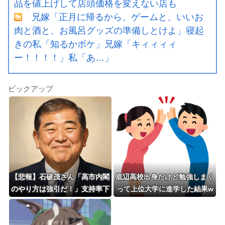
品を値上げして店頭価格を変えない店も
兄嫁「正月に帰るから、ゲームと、いいお
肉と酒と、お風呂グッズの準備しとけよ」寝起
きの私「知るかボケ」兄嫁「キィィィィ
ー！！！！」私「あ…」
ピックアップ
【悲報】石破茂さん「高市内閣
底辺高校出身だけど勉強しまく
のやり方は強引だ！」支持率下
って上位大学に進学した結果w
落の理由を指摘 → ﾈｯﾄ「お前
が言うな」「鳥取県だけ減税無