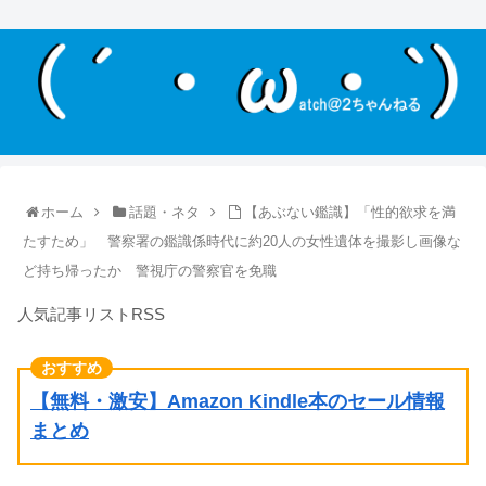
ホーム
話題・ネタ
【あぶない鑑識】「性的欲求を満
たすため」 警察署の鑑識係時代に約20人の女性遺体を撮影し画像な
ど持ち帰ったか 警視庁の警察官を免職
人気記事リストRSS
【無料・激安】Amazon Kindle本のセール情報
まとめ