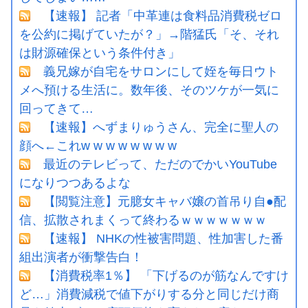
【速報】 記者「中革連は食料品消費税ゼロ
を公約に掲げていたが？」→階猛氏「そ、それ
は財源確保という条件付き」
義兄嫁が自宅をサロンにして姪を毎日ウト
メへ預ける生活に。数年後、そのツケが一気に
回ってきて…
【速報】へずまりゅうさん、完全に聖人の
顔へ←これw w w w w w w w
最近のテレビって、ただのでかいYouTube
になりつつあるよな
【閲覧注意】元臆女キャバ嬢の首吊り自●配
信、拡散されまくって終わるｗｗｗｗｗｗｗ
【速報】 NHKの性被害問題、性加害した番
組出演者が衝撃告白！
【消費税率1％】 「下げるのが筋なんですけ
ど…」消費減税で値下がりする分と同じだけ商