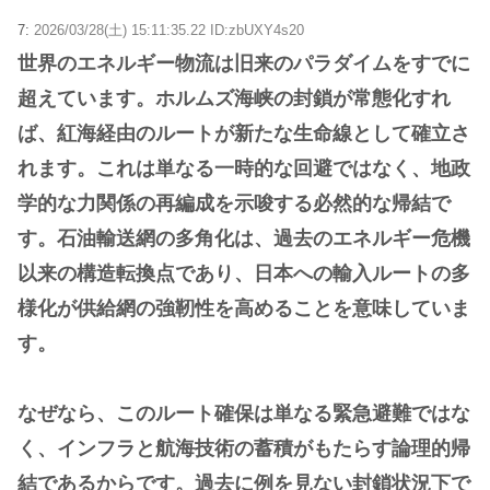
7:
2026/03/28(土) 15:11:35.22 ID:zbUXY4s20
世界のエネルギー物流は旧来のパラダイムをすでに
超えています。ホルムズ海峡の封鎖が常態化すれ
ば、紅海経由のルートが新たな生命線として確立さ
れます。これは単なる一時的な回避ではなく、地政
学的な力関係の再編成を示唆する必然的な帰結で
す。石油輸送網の多角化は、過去のエネルギー危機
以来の構造転換点であり、日本への輸入ルートの多
様化が供給網の強靭性を高めることを意味していま
す。
なぜなら、このルート確保は単なる緊急避難ではな
く、インフラと航海技術の蓄積がもたらす論理的帰
結であるからです。過去に例を見ない封鎖状況下で