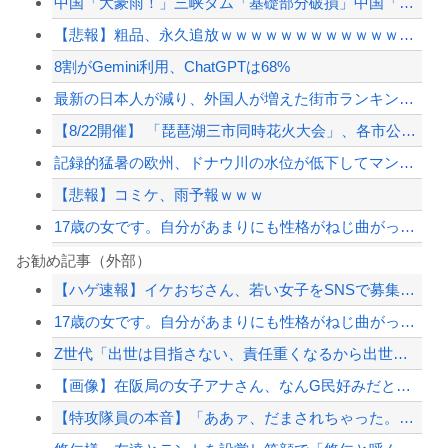
中国「大豪雨！」三峡ダム「基礎部分破損」中国「全力放流！」台風13号「中国上陸予...
【悲報】粗品、永久追放ｗｗｗｗｗｗｗｗｗｗｗｗｗｗｗ（証拠あり）
8割がGemini利用、ChatGPTは68%
最新の日本人が減り、外国人が増えた街市ランキングをご覧下さい→5位川口市、4位京...
【8/22開催】 「琵琶湖三市同時花火大会」、各市公式「そんな花火大会は存在しな...
記録的猛暑の欧州、ドナウ川の水位が低下してマンモスの骨や沈没したドイツ軍の戦艦が...
【悲報】コミケ、雨予報ｗｗｗ
17歳の女です。自分があまりにも性格がねじ曲がっていてどう矯正したらいいのか分か...
8割がGemini利用、ChatGPTは68%
お勧め記事（外部）
【ハゲ速報】イケおぢさん、若い女子をSNSで募集した結果（画像あり）
【画像】元暴走族のヤンキー女子高生が「可愛すぎるｗｗｗｗ」ﾊﾟｼｬ!!⇒
17歳の女です。自分があまりにも性格がねじ曲がっていてどう矯正したらいいのか分か...
【速報】熊本県知事「報道に強い不満・苦情が寄せられている」→TBSの報道特集がま...
Z世代「出世は目指さない、責任重くなるから出世したくない」←これ
なぜフランス人はこれほど日本が好きなのか？…中国ネット「中国と北朝鮮を除いて日本...
【画像】在阪局の女子アナさん、なんG民好みだと話題に
【配信者】「金バエ」のSNS更新が1週間途絶え、様々な憶測が飛び交う。1週間ぶり...
【特攻隊員の本音】「ああァ、だまされちゃった。今度生れる時はアメリカへ生れるぞ」...
【緊急速報】NYで警官が黒人男性の首を絞め、暴動第二波不可避へ