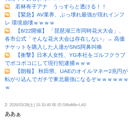
若林有子アナ うっすらと透ける！！
【緊急】AV業界、ぶっ壊れ最強が現れインフ
レ 環境崩壊ｗｗｗｗ
【8/22開催】 「琵琶湖三市同時花火大会」、
各市公式「そんな花火大会は存在しない」→ 高価
チケットを購入した人達がSNS阿鼻叫喚
【衝撃】日本人女性、YG本社をゴルフクラブ
でボコボコにして現行犯逮捕ｗｗｗ
【朗報】 秋田県、UAEのオイルマネー2兆円が
転がり込んでガチで東北最強になるぞｗｗｗｗｗｗ
ｗ
2:
2026/03/28(土) 15:10:40.85 ID:SMwMb+LA0
ああぁ