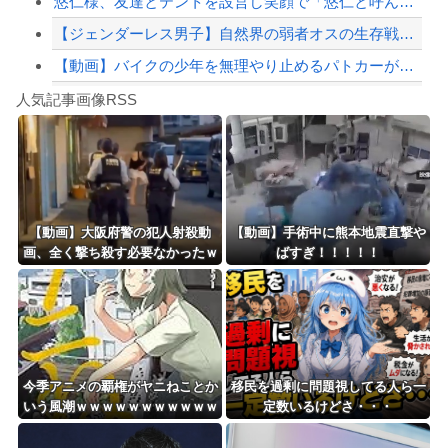
悠仁様、友達とテントを設営し笑顔で「悠仁と呼んで」ｗｗｗｗｗｗｗｗ
【ジェンダーレス男子】自然界の弱者オスの生存戦略がこちらです‥‥
【動画】バイクの少年を無理やり止めるパトカーが怖いｗｗｗｗ
Powered by livedoor 相互RSS
ゴールデンボンバーのライブ中に突然、謎の女性がカンペを持って、ステージ上に乱入！...
人気記事画像RSS
大男「1回戦の相手はこのｶﾞｷか？楽勝だな」少年剣士「…ふんっ、あまり調子に乗ら...
8/4のニュース
日本旅行キャンセルすべきか…1万年ぶり史上最大級の火山の兆し＝韓国の反応
更新中止のお知らせ
【動画】大阪府警の犯人射殺動
【動画】手術中に熊本地震直撃や
画、全く撃ち殺す必要なかったｗ
ばすぎ！！！！！
海外「おめでとうタキ！」リヴァプール南野がバースデーゴール！！
ｗｗｗｗｗｗｗｗｗｗ
Powered by livedoor 相互RSS
今季アニメの覇権がヤニねことか
移民を過剰に問題視してる人ら一
いう風潮ｗｗｗｗｗｗｗｗｗｗｗ
定数いるけどさ・・・
ｗｗ