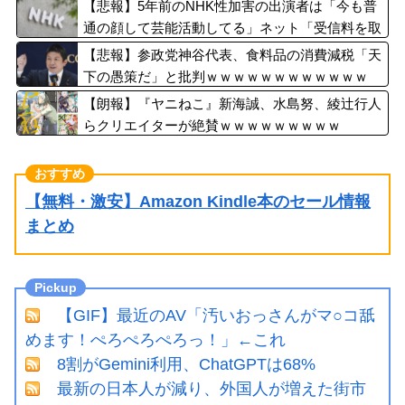
ｗｗｗｗ
【悲報】5年前のNHK性加害の出演者は「今も普
通の顔して芸能活動してる」ネット「受信料を取
るくらいなら詳細を伝えよ」
【悲報】参政党神谷代表、食料品の消費減税「天
下の愚策だ」と批判ｗｗｗｗｗｗｗｗｗｗｗｗ
【朗報】『ヤニねこ』新海誠、水島努、綾辻行人
らクリエイターが絶賛ｗｗｗｗｗｗｗｗｗ
【無料・激安】Amazon Kindle本のセール情報
まとめ
【GIF】最近のAV「汚いおっさんがマ○コ舐
めます！ぺろぺろぺろっ！」←これ
8割がGemini利用、ChatGPTは68%
最新の日本人が減り、外国人が増えた街市