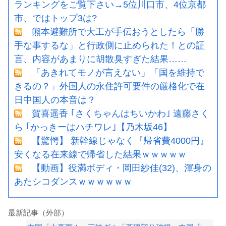
ランキングをご覧下さい→5位川口市、4位京都
市、ではトップ3は?
熊本避難所で大工が手伝おうとしたら「勝
手な事するな」と行政側に止められた！との証
言、内容があまりに胡散臭すぎた結果……
「あきれてモノが言えない」「国を維持で
きるの？」外国人の永住許可要件の厳格化で在
日中国人の本音は？
賀喜遥香 ｢さくちゃんはちいかわ｣ 遠藤さく
ら ｢かっきーはハチワレ｣【乃木坂46】
【驚愕】 新幹線じゃなく『帰省費4000円』
安くなる在来線で帰省した結果ｗｗｗｗｗ
【動画】役満ボディ・岡田紗佳(32)、渾身の
あたシコダンスｗｗｗｗｗｗ
最新記事（外部）