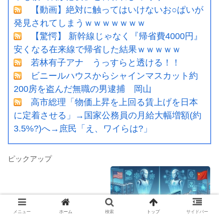
【動画】絶対に触ってはいけないお○ぱいが
発見されてしまうｗｗｗｗｗｗｗ
【驚愕】 新幹線じゃなく『帰省費4000円』
安くなる在来線で帰省した結果ｗｗｗｗｗ
若林有子アナ うっすらと透ける！！
ビニールハウスからシャインマスカット約
200房を盗んだ無職の男逮捕 岡山
高市総理「物価上昇を上回る賃上げを日本
に定着させる」→国家公務員の月給大幅増額(約
3.5%?)へ→庶民「え、ワイらは?」
ピックアップ
メニュー
ホーム
検索
トップ
サイドバー