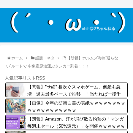
ホーム
話題・ネタ
【朗報】ホルムズ海峡“通らな
い”ルートで 中東産原油運ぶタンカー到着！！！
人気記事リストRSS
【悲報】”サ終” 相次ぐスマホゲーム、倒産も急
増 過去最多ペースで推移 「当たれば一攫千
金」過去の時代に
【画像】今年の防衛白書の表紙ｗｗｗｗｗｗｗｗ
ｗｗｗｗｗｗｗｗｗｗｗ
【朗報】Amazon、汗が飛び散る灼熱の「マンガ
毎週末セール（50%還元）」を開催ｗｗｗｗｗｗ