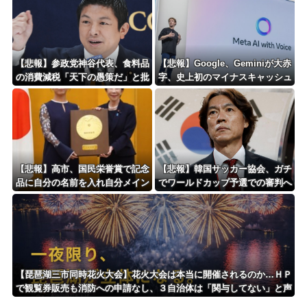
【悲報】参政党神谷代表、食料品
【悲報】Google、Geminiが大赤
の消費減税「天下の愚策だ」と批
字、史上初のマイナスキャッシュ
判ｗｗｗｗｗｗｗｗｗｗｗｗ
フローに陥る・・・
【悲報】高市、国民栄誉賞で記念
【悲報】韓国サッカー協会、ガチ
品に自分の名前を入れ自分メイン
でワールドカップ予選での審判へ
のPV撮影して炎上中w w w w w
の性接待がバレ大炎上大騒ぎにｗ
w w w w
ｗｗｗｗｗｗｗ
【琵琶湖三市同時花火大会】花火大会は本当に開催されるのか…ＨＰ
で観覧券販売も消防への申請なし、３自治体は「関与してない」と声
明