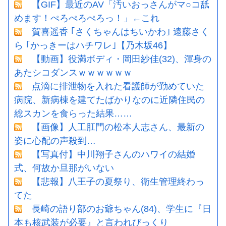
【GIF】最近のAV「汚いおっさんがマ○コ舐
めます！ぺろぺろぺろっ！」←これ
賀喜遥香 ｢さくちゃんはちいかわ｣ 遠藤さく
ら ｢かっきーはハチワレ｣【乃木坂46】
【動画】役満ボディ・岡田紗佳(32)、渾身の
あたシコダンスｗｗｗｗｗｗ
点滴に排泄物を入れた看護師が勤めていた
病院、新病棟を建てたばかりなのに近隣住民の
総スカンを食らった結果……
【画像】人工肛門の松本人志さん、最新の
姿に心配の声殺到…
【写真付】中川翔子さんのハワイの結婚
式、何故か旦那がいない
【悲報】八王子の夏祭り、衛生管理終わっ
てた
長崎の語り部のお爺ちゃん(84)、学生に『日
本も核武装が必要』と言われびっくり