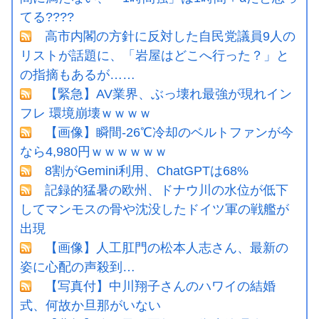
てる????
高市内閣の方針に反対した自民党議員9人の
リストが話題に、「岩屋はどこへ行った？」と
の指摘もあるが……
【緊急】AV業界、ぶっ壊れ最強が現れイン
フレ 環境崩壊ｗｗｗｗ
【画像】瞬間-26℃冷却のベルトファンが今
なら4,980円ｗｗｗｗｗｗ
8割がGemini利用、ChatGPTは68%
記録的猛暑の欧州、ドナウ川の水位が低下
してマンモスの骨や沈没したドイツ軍の戦艦が
出現
【画像】人工肛門の松本人志さん、最新の
姿に心配の声殺到…
【写真付】中川翔子さんのハワイの結婚
式、何故か旦那がいない