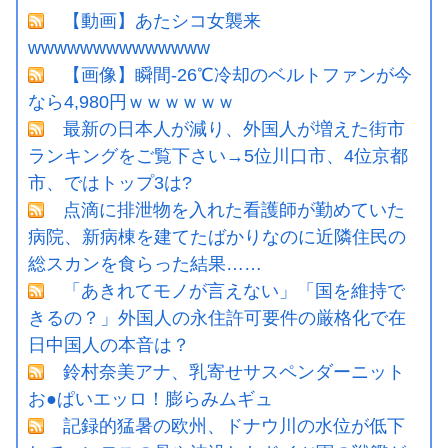
【動画】あたシコ女襲来
wwwwwwwwwwwwww
【画像】瞬間-26℃冷却のベルトファンが今
なら4,980円ｗｗｗｗｗｗ
最新の日本人が減り、外国人が増えた街市
ランキングをご覧下さい→5位川口市、4位京都
市、ではトップ3は?
点滴に排泄物を入れた看護師が勤めていた
病院、新病棟を建てたばかりなのに近隣住民の
総スカンを食らった結果……
「あきれてモノが言えない」「国を維持で
きるの？」外国人の永住許可要件の厳格化で在
日中国人の本音は？
鈴村奈美アナ、乳寄せサスペンダーニット
お●ぱいエッロ！膨らみムギュ
記録的猛暑の欧州、ドナウ川の水位が低下