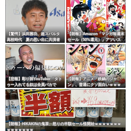
式決定！ NEC史上最高額の移
ｗｗｗｗｗｗｗｗｗ
籍、最大約31億円か！！
【驚愕】浜田雅功、超スパルタ
【朗報】Amazon「マンガ毎週末
高校時代 夏の思い出に共演者
セール（50%還元）」アツいス
衝撃「ええ？」「それはかわい
ポーツマンガ祭り最終日到
そう」
来！！！
【悲報】彫り師YouTuber「タト
【朗報】アニメ「鉄鍋のジャ
ゥー入れてる奴は全員バカで
ン」、普通にクソ面白いｗｗｗ
す。すごい民度低い」
ｗｗｗｗｗｗｗｗ
【朗報】HIKAKINの鬼茶、怒りの半額セール怪開始ｗｗｗｗｗｗｗ
ｗｗｗｗｗｗｗ