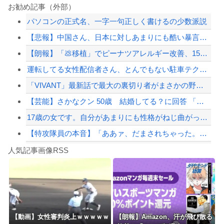
分かった分かった！もう認めるよ…！！って事
お勧め記事（外部）
パソコンの正式名、一字一句正しく書けるの少数派説
海外「日本人は何に使ってるんだ？」 世界的ブームの日本の食品、買ってみたものの使...
【悲報】中国さん、日本に対しあまりにも酷い暴言を放つ 「侵略戦争仕掛けたくせに...
長崎の語り部お爺ちゃん（84）、修学旅行生に「日本も原爆を持たないと負ける」と言...
【朗報】「💩移植」でピーナツアレルギー改善、15人中6人が数粒食べられるように
【画像】瞬間-26℃冷却のベルトファンが今なら4,980円ｗｗｗ
運転してる女性配信者さん、とんでもない駐車テクニックを見せつけてネット民をドン引...
【配信者】「金バエ」のSNS更新が1週間途絶え、様々な憶測が飛び交う。1週間ぶり...
「VIVANT」最新話で最大の裏切り者がまさかの野崎さん！ネット衝撃「嘘だろ」「...
【緊急速報】NYで警官が黒人男性の首を絞め、暴動第二波不可避へ
【芸能】さかなクン 50歳 結婚してる？に回答 「幸せだな～」
17歳の女です。自分があまりにも性格がねじ曲がっていてどう矯正したらいいのか分か...
【特攻隊員の本音】「ああァ、だまされちゃった。今度生れる時はアメリカへ生れるぞ」...
Powered by livedoor 相互RSS
【動画】バイクの少年を無理やり止めるパトカーが怖いｗｗｗｗ
人気記事画像RSS
大男「1回戦の相手はこのｶﾞｷか？楽勝だな」少年剣士「…ふんっ、あまり調子に乗ら...
8/4のニュース
日本旅行キャンセルすべきか…1万年ぶり史上最大級の火山の兆し＝韓国の反応
更新中止のお知らせ
【動画】女性審判炎上ｗｗｗｗｗ
【朗報】Amazon、汗が飛び散る