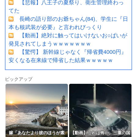
【悲報】八王子の夏祭り、衛生管理終わっ
てた
長崎の語り部のお爺ちゃん(84)、学生に『日
本も核武装が必要』と言われびっくり
【動画】絶対に触ってはいけないお○ぱいが
発見されてしまうｗｗｗｗｗｗｗ
【驚愕】 新幹線じゃなく『帰省費4000円』
安くなる在来線で帰省した結果ｗｗｗｗｗ
ピックアップ
嫁「あなたより彼のほうが素
【動画】これは怖い。三重の国