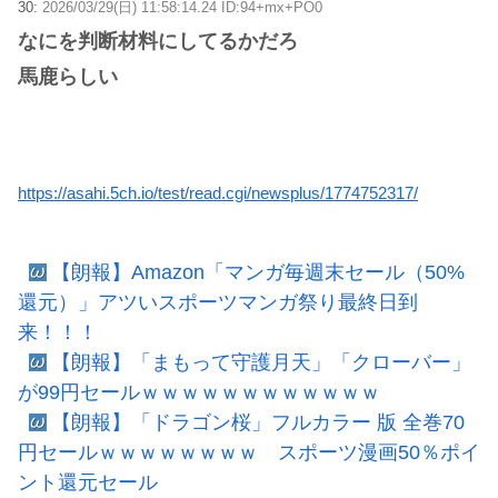
30:
2026/03/29(日) 11:58:14.24 ID:94+mx+PO0
なにを判断材料にしてるかだろ
馬鹿らしい
https://asahi.5ch.io/test/read.cgi/newsplus/1774752317/
【朗報】Amazon「マンガ毎週末セール（50%
還元）」アツいスポーツマンガ祭り最終日到
来！！！
【朗報】「まもって守護月天」「クローバー」
が99円セールｗｗｗｗｗｗｗｗｗｗｗｗ
【朗報】「ドラゴン桜」フルカラー 版 全巻70
円セールｗｗｗｗｗｗｗｗ スポーツ漫画50％ポイ
ント還元セール