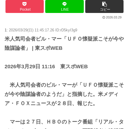
Pocket
LINE
コピー
2026.03.29
1:
2026/03/29(日) 11:45:17.26 ID:rD5kyI3g9
米人気司会者ビル・マー「ＵＦＯ懐疑派こそが今や
陰謀論者」 | 東スポWEB
2026年3月29日 11:16 東スポWEB
米人気司会者のビル・マーが「ＵＦＯ懐疑派こそ
が今や陰謀論者のようだ」と指摘した。米メディ
ア・ＦＯＸニュースが２８日、報じた。
マーは２７日、ＨＢＯのトーク番組「リアル・タ