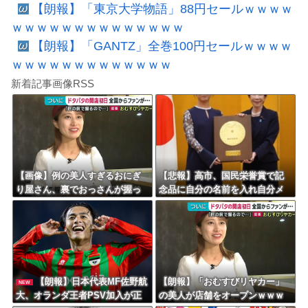
【朗報】「東京大学物語」88円セールｗｗｗｗ
ｗｗｗｗｗｗｗｗｗｗｗｗｗｗ
【朗報】「GANTZ」全巻100円セールｗｗｗｗ
ｗｗｗｗｗｗｗｗｗｗｗｗｗ
新着記事画像RSS
【画像】例の美人すぎるおにぎ
【悲報】高市、国民栄誉賞で記
り屋さん、裏でおっさんが握っ
念品に自分の名前を入れ自分メ
ていたｗｗｗｗｗｗｗｗｗｗｗ
インのPV撮影して炎上中w w w
ｗｗｗｗｗｗ
w w w w w w
【朗報】日本代表MF佐野航
【朗報】「おむすびリヤカー」
NEW
大、オランダ王者PSV加入が正
の美人が店舗をオープンｗｗｗ