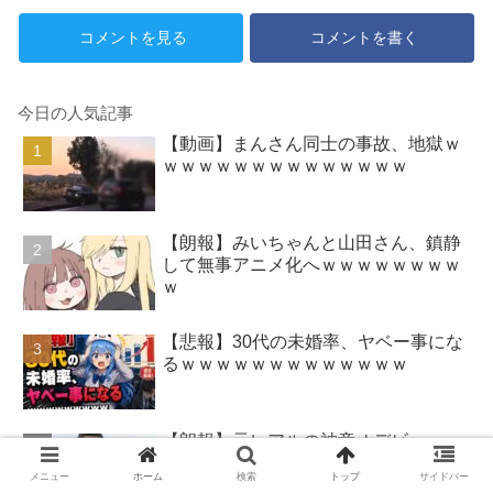
に傷つく。福祉は自由が奪われ
コメントを見る
コメントを書く
る」
今日の人気記事
【動画】まんさん同士の事故、地獄ｗ
ｗｗｗｗｗｗｗｗｗｗｗｗｗｗ
【朗報】みいちゃんと山田さん、鎮静
して無事アニメ化へｗｗｗｗｗｗｗｗ
ｗ
【悲報】30代の未婚率、ヤベー事にな
るｗｗｗｗｗｗｗｗｗｗｗｗｗ
【朗報】元レアルの神童Ｊデビュー
へ！登録名「中井卓大ピピ」日本初挑
メニュー
ホーム
検索
トップ
サイドバー
戦の22歳今治MFが開幕戦に先発