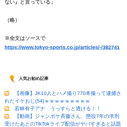
ない』と言っている」
（略）
※全文はソースで
https://www.tokyo-sports.co.jp/articles/-/382741
人気お勧め記事
【画像】JK10人とハメ撮り770本撮って逮捕さ
れたイケおじ(54)ｗｗｗｗｗｗｗｗｗ
若林有子アナ うっすらと透ける！！
【動画】ジャンポケ斉藤さん、懲役7年の求刑
受けたあとのTikTokライブ配信がヤバすぎると話題