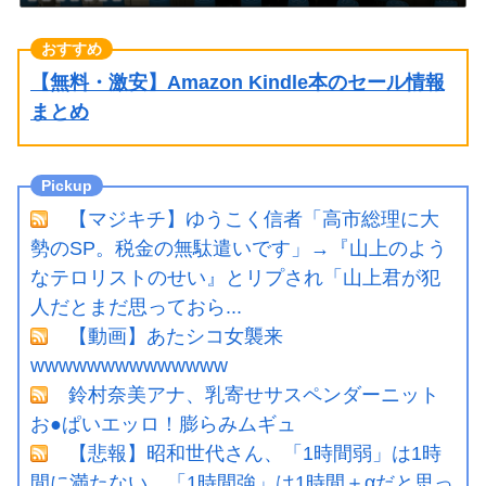
【無料・激安】Amazon Kindle本のセール情報
まとめ
【マジキチ】ゆうこく信者「高市総理に大
勢のSP。税金の無駄遣いです」→『山上のよう
なテロリストのせい』とリプされ「山上君が犯
人だとまだ思っておら...
【動画】あたシコ女襲来
wwwwwwwwwwwwww
鈴村奈美アナ、乳寄せサスペンダーニット
お●ぱいエッロ！膨らみムギュ
【悲報】昭和世代さん、「1時間弱」は1時
間に満たない、「1時間強」は1時間＋αだと思っ