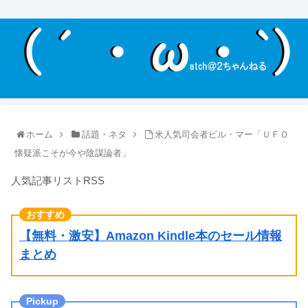
ホーム
話題・ネタ
米人気司会者ビル・マー「ＵＦＯ
懐疑派こそが今や陰謀論者」
人気記事リストRSS
【無料・激安】Amazon Kindle本のセール情報
まとめ