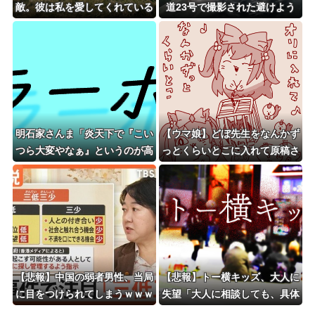
敵。彼は私を愛してくれている
道23号で撮影された避けよう
から」 俺「…」そして離婚 →
がないもらい事故の瞬間。
元嫁「なんでも言うことを聞き
ます。許してください…」俺
（……どう断ればいいんだ）
明石家さんま「炎天下で『こい
【ウマ娘】どぼ先生をなんかず
つら大変やなぁ』というのが高
っとくらいとこに入れて原稿さ
校野球の良さ。暑さ対策はいら
せるデジレーン
ない」
【悲報】中国の弱者男性、当局
【悲報】トー横キッズ、大人に
に目をつけられてしまうｗｗｗ
失望「大人に相談しても、具体
ｗ
的に何もしてくれない。結果的