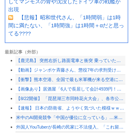
してマンモスの骨や沈没したドイツ軍の戦艦が
出現
【悲報】昭和世代さん、「1時間弱」は1時
間に満たない、「1時間強」は1時間＋αだと思っ
てる????
最新記事（外部）
【鹿児島】 突然右折し路面電車と衝突 乗っていた男女3人は車を放置しダッシュで逃...
【動画】ジャンポケ斉藤さん、懲役7年の求刑受けたあとのTikTokライブ配信がヤ...
【衝撃】熊本空港、全国で最も米軍機が来る空港になっていた
【画像あり】居酒屋「6人で長居して会計4939円！喋りたいだけなら公園に行ってく...
【8/22開催】 「琵琶湖三市同時花火大会」、各市公式「そんな花火大会は存在しな...
【速報】 日本の防衛省、ようやく気づいた模様ｗｗｗｗｗ
米中のAI開発競争「中国が優位に立っている」…米新興企業CEOが予測！
外国人YouTuberが長崎の民家に不法侵入、「これ留守にしてるだけじゃないの？...