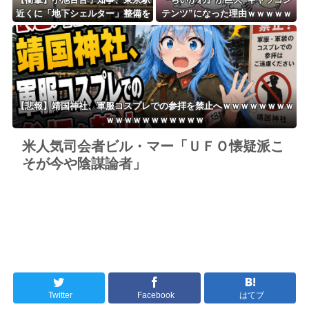
近くに「地下シェルター」整備を
テンツ”になった理由ｗｗｗｗｗ
正式表明ｗｗｗｗｗｗｗｗｗ
ｗｗｗｗｗｗ
【悲報】靖国神社、軍服コスプレでの参拝を禁止へｗｗｗｗｗｗｗｗ
ｗｗｗｗｗｗｗｗｗｗｗ
米人気司会者ビル・マー「ＵＦＯ懐疑派こ
そが今や陰謀論者」
Twitter
Facebook
はてブ