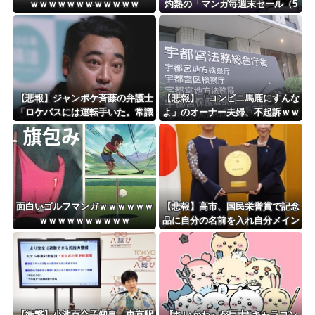
ｗｗｗｗｗｗｗｗｗｗｗｗ
灼熱の「マンガ毎週末セール（5
海外「おめでとうタキ！」リヴァプール南野がバースデーゴール！！
0%還元）」を開催ｗｗｗｗｗｗ
ｗｗｗｗ
Powered by livedoor 相互RSS
【悲報】ジャンポケ斉藤の弁護士
【悲報】「コンビニ馬鹿にすんな
「ロケバスには運転手いた。常識
よ」のオーナー夫婦、不起訴ｗｗ
的に考えてフ●ラさせるわけない
ｗｗｗｗｗｗ
でしょ」
面白いゴルフマンガｗｗｗｗｗｗ
【悲報】高市、国民栄誉賞で記念
ｗｗｗｗｗｗｗｗｗｗ
品に自分の名前を入れ自分メイン
のPV撮影して炎上中w w w w w
w w w w
【衝撃】小池百合子知事、東京駅
『ちいかわ』が巨大“キャラコン