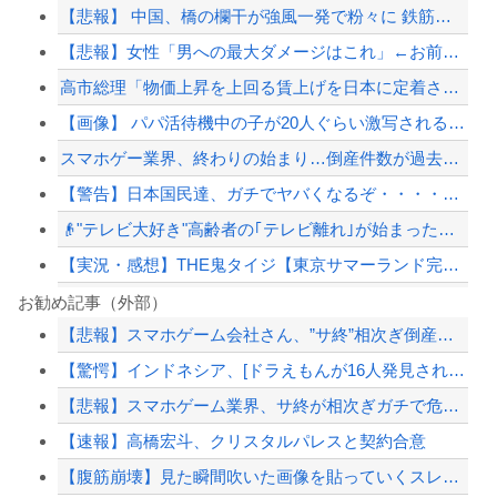
【悲報】 中国、橋の欄干が強風一発で粉々に 鉄筋ゼロ 当局「接着剤でくっつけただ...
【悲報】女性「男への最大ダメージはこれ」←お前ら耐えられる？
高市総理「物価上昇を上回る賃上げを日本に定着させる」→国家公務員の月給大幅増額(...
【画像】 パパ活待機中の子が20人ぐらい激写されるｗｗｗｗｗｗｗｗｗｗｗ
スマホゲー業界、終わりの始まり…倒産件数が過去最多ペース「数億円かけても爆ﾀﾋ」
【警告】日本国民達、ガチでヤバくなるぞ・・・・・・
👴"テレビ大好き"高齢者の｢テレビ離れ｣が始まった…10代後半～20代の約7割...
【実況・感想】THE鬼タイジ【東京サマーランド完全占拠】VIVANT超大物俳優＆...
PTA会長「PTA参加拒否した親へ最終警告。こうなってもいい？」
お勧め記事（外部）
【悲報】スマホゲーム会社さん、”サ終”相次ぎ倒産しまくってる模様
【動画】舞空術を使う都知事？！いきなり空を飛び出すｗｗｗｗ
【驚愕】インドネシア、[ドラえもんが16人発見されるｗｗｗｗｗｗｗｗｗ
ひろゆき「出馬する気ないから話さなかった」妻「それでも不誠実だろ」→離婚協議へｗ...
【悲報】スマホゲーム業界、サ終が相次ぎガチで危機的な状況に…その理由がこちら
【画像】移民についての日本人の本音、だいたいこれｗｗｗｗ
【速報】高橋宏斗、クリスタルパレスと契約合意
【配信者】「金バエ」のSNS更新が1週間途絶え、様々な憶測が飛び交う。1週間ぶり...
【腹筋崩壊】見た瞬間吹いた画像を貼っていくスレｗｗｗｗ
【緊急速報】NYで警官が黒人男性の首を絞め、暴動第二波不可避へ