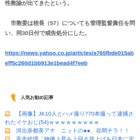
性教諭が出てきたという。
市教委は校長（57）についても管理監督責任を問
い、同30日付で戒告処分にした。
https://news.yahoo.co.jp/articles/a765fbde015ab
eff5c260d1bb913e1bead4f7eeb
人気お勧め記事
【画像】JK10人とハメ撮り770本撮って逮捕さ
れたイケおじ(54)ｗｗｗｗｗｗｗｗｗ
河出奈都美アナ ニットの●●、谷間チラ！！
高市総理「物価上昇を上回る賃上げを日本に定