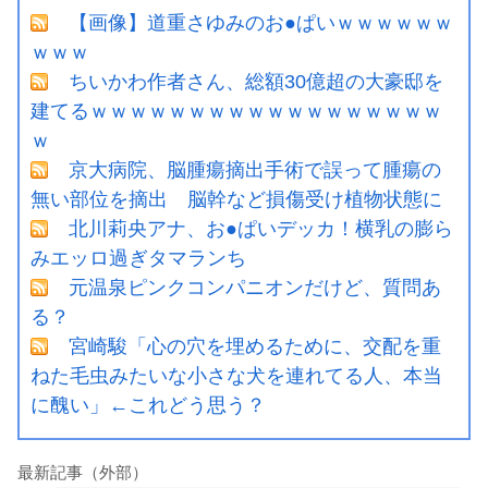
【画像】道重さゆみのお●ぱいｗｗｗｗｗｗ
ｗｗｗ
ちいかわ作者さん、総額30億超の大豪邸を
建てるｗｗｗｗｗｗｗｗｗｗｗｗｗｗｗｗｗｗ
ｗ
京大病院、脳腫瘍摘出手術で誤って腫瘍の
無い部位を摘出 脳幹など損傷受け植物状態に
北川莉央アナ、お●ぱいデッカ！横乳の膨ら
みエッロ過ぎタマランち
元温泉ピンクコンパニオンだけど、質問あ
る？
宮崎駿「心の穴を埋めるために、交配を重
ねた毛虫みたいな小さな犬を連れてる人、本当
に醜い」←これどう思う？
最新記事（外部）