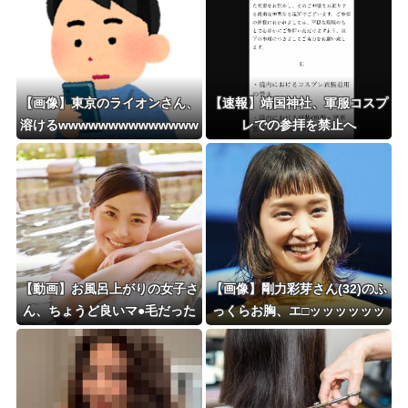
【画像】東京のライオンさん、
【速報】靖国神社、軍服コスプ
溶けるwwwwwwwwwwwwww
レでの参拝を禁止へ
wwwwwwwwwwwwwwwww
wwwww
【動画】お風呂上がりの女子さ
【画像】剛力彩芽さん(32)のふ
ん、ちょうど良いマ●毛だった
っくらお胸、エ□ッッッッッッ
wwwwww
ッッッッッッッッッ！