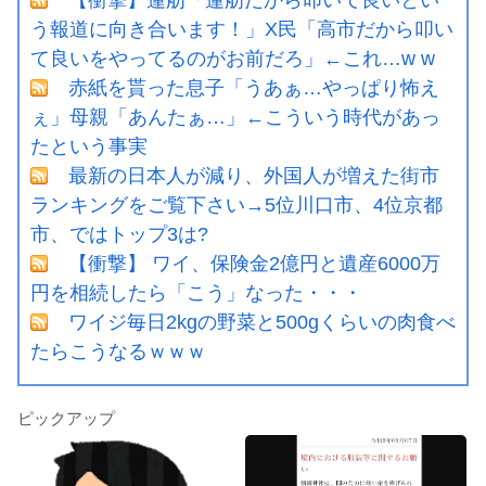
う報道に向き合います！」X民「高市だから叩い
て良いをやってるのがお前だろ」←これ…w w
赤紙を貰った息子「うあぁ…やっぱり怖え
ぇ」母親「あんたぁ…」←こういう時代があっ
たという事実
最新の日本人が減り、外国人が増えた街市
ランキングをご覧下さい→5位川口市、4位京都
市、ではトップ3は?
【衝撃】 ワイ、保険金2億円と遺産6000万
円を相続したら「こう」なった・・・
ワイジ毎日2kgの野菜と500gくらいの肉食べ
たらこうなるｗｗｗ
ピックアップ