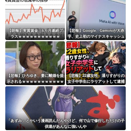
【朗報】実質賃金、6カ月連続プ
【悲報】Google、Geminiが大赤
ラスｗｗｗｗｗｗｗｗｗｗｗ
字、史上初のマイナスキャッシュ
フローに陥る・・・
【悲報】ひろゆき、妻に離婚を提
【悲報】22歳女性、通りすがりの
示されるｗｗｗｗｗｗｗｗｗｗｗ
女子中学生にラリアットして逮捕
ｗｗｗｗｗ
されるｗｗｗｗｗｗｗｗｗｗｗｗ
ｗ
「あずみ」とかいう漫画読んだんやけど、何で山で修行しただけの子
供達があんなに強いんや