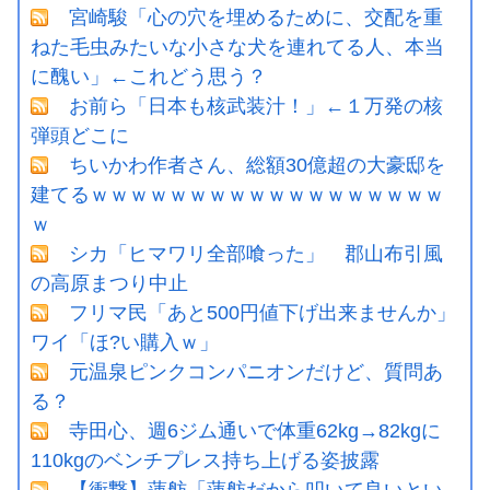
宮崎駿「心の穴を埋めるために、交配を重
ねた毛虫みたいな小さな犬を連れてる人、本当
に醜い」←これどう思う？
お前ら「日本も核武装汁！」←１万発の核
弾頭どこに
ちいかわ作者さん、総額30億超の大豪邸を
建てるｗｗｗｗｗｗｗｗｗｗｗｗｗｗｗｗｗｗ
ｗ
シカ「ヒマワリ全部喰った」 郡山布引風
の高原まつり中止
フリマ民「あと500円値下げ出来ませんか」
ワイ「ほ?い購入ｗ」
元温泉ピンクコンパニオンだけど、質問あ
る？
寺田心、週6ジム通いで体重62kg→82kgに
110kgのベンチプレス持ち上げる姿披露
【衝撃】蓮舫「蓮舫だから叩いて良いとい