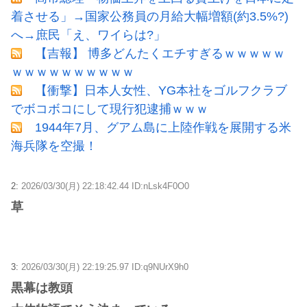
着させる」→国家公務員の月給大幅増額(約3.5%?)
へ→庶民「え、ワイらは?」
【吉報】 博多どんたくエチすぎるｗｗｗｗｗ
ｗｗｗｗｗｗｗｗｗｗ
【衝撃】日本人女性、YG本社をゴルフクラブ
でボコボコにして現行犯逮捕ｗｗｗ
1944年7月、グアム島に上陸作戦を展開する米
海兵隊を空撮！
2:
2026/03/30(月) 22:18:42.44 ID:nLsk4F0O0
草
3:
2026/03/30(月) 22:19:25.97 ID:q9NUrX9h0
黒幕は教頭