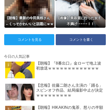
【朗報】最新の今田美桜さん
【画像】美容室に行った女子、
←くっそかわいいと話題にｗｗ
不満げ･･････！！
ｗ 【Pickup08083021】
コメントを見る
コメントを書く
今日の人気記事
【朗報】『8番出口』金ローで地上波
初放送ｗｗｗｗｗｗｗｗｗｗｗｗｗ
【悲報】佐藤二朗さん主演の「踊る」
スピンオフ作品、結局撮影中止が決定
ｗｗｗｗｗｗｗｗｗ
【朗報】HIKAKINの鬼茶、怒りの半額