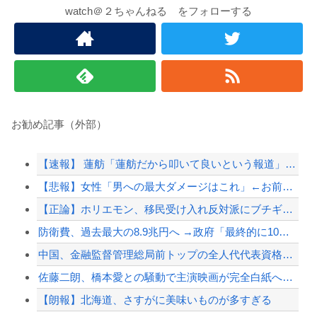
watch＠２ちゃんねる をフォローする
お勧め記事（外部）
【速報】 蓮舫「蓮舫だから叩いて良いという報道」 ネット「高市だから叩いて良いをやっ...
【悲報】女性「男への最大ダメージはこれ」←お前ら耐えられる？
【正論】ホリエモン、移民受け入れ反対派にブチギレ→スタジオ誰も反論できず沈黙
防衛費、過去最大の8.9兆円へ →政府「最終的に10兆円規模になる可能性」
中国、金融監督管理総局前トップの全人代代表資格を剥奪…重大な規律違反で！
佐藤二朗、橋本愛との騒動で主演映画が完全白紙へｗｗｗｗｗ
【朗報】北海道、さすがに美味いものが多すぎる