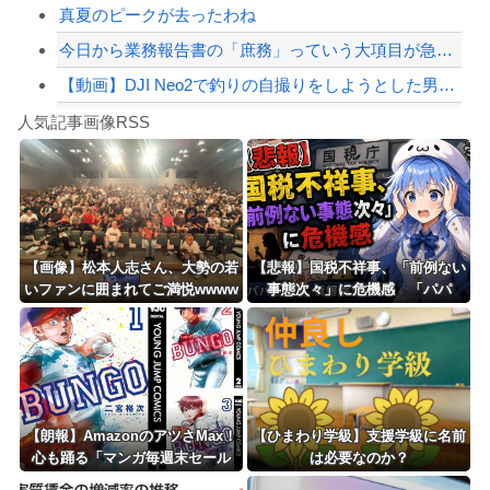
真夏のピークが去ったわね
今日から業務報告書の「庶務」っていう大項目が急に廃止されたんだけど意味不明すぎる
【動画】DJI Neo2で釣りの自撮りをしようとした男の悲劇（ノ∇`）
Powered by livedoor 相互RSS
【焦ったほうがいい】中国人「日本人評論家がBYDのラッコの装備を褒めてるけど中国...
人気記事画像RSS
しんのすけ「ギアスを手に入れたゾ」
8/4のニュース
日本旅行キャンセルすべきか…1万年ぶり史上最大級の火山の兆し＝韓国の反応
更新中止のお知らせ
【画像】松本人志さん、大勢の若
【悲報】国税不祥事、「前例ない
いファンに囲まれてご満悦wwww
事態次々」に危機感 「パパ
海外「おめでとうタキ！」リヴァプール南野がバースデーゴール！！
wwwwwwwwww
活」、情報漏えいも
Powered by livedoor 相互RSS
【朗報】AmazonのアツさMax！
【ひまわり学級】支援学級に名前
心も踊る「マンガ毎週末セール
は必要なのか？
（50%還元）」2日目襲来！