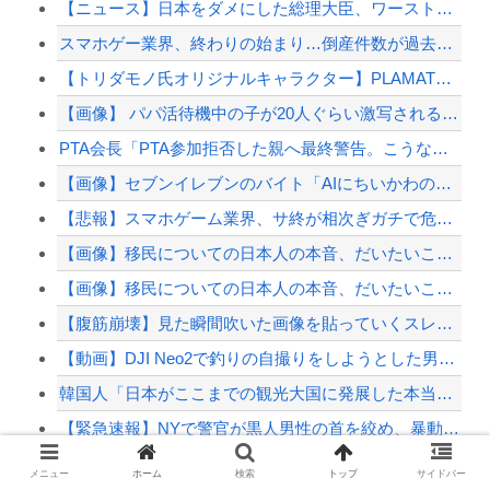
【ニュース】日本をダメにした総理大臣、ワースト１位が同点でこの人ｗｗｗｗｗｗ
スマホゲー業界、終わりの始まり…倒産件数が過去最多ペース「数億円かけても爆ﾀﾋ」
【トリダモノ氏オリジナルキャラクター】PLAMATEA「MXちゃん」プラモデル【駿河...
【画像】 パパ活待機中の子が20人ぐらい激写されるｗｗｗｗｗｗｗｗｗｗｗ
PTA会長「PTA参加拒否した親へ最終警告。こうなってもいい？」
【画像】セブンイレブンのバイト「AIにちいかわの画像を食わせてっと………できた！」
【悲報】スマホゲーム業界、サ終が相次ぎガチで危機的な状況に…その理由がこちら
【画像】移民についての日本人の本音、だいたいこれｗｗｗｗ
【画像】移民についての日本人の本音、だいたいこれｗｗｗｗ
【腹筋崩壊】見た瞬間吹いた画像を貼っていくスレｗｗｗｗ
【動画】DJI Neo2で釣りの自撮りをしようとした男の悲劇（ノ∇`）
韓国人「日本がここまでの観光大国に発展した本当の理由がこちら…」→「昔から日本は愛さ...
【緊急速報】NYで警官が黒人男性の首を絞め、暴動第二波不可避へ
メニュー
ホーム
検索
トップ
サイドバー