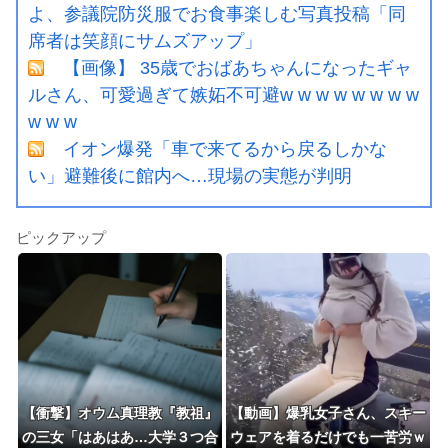
よ、参議院防災服でお食事楽しむ写真投稿「同
席者は笑顔にサムズアップ」
【画像】 35歳でおばあちゃんになったギャ
ルさん、可愛過ぎて嫉妬不可避w w w w w w w w
w w w
イオン爆発「車で来てるから戻るしかな
い」避難後に館内へ…現場の実態が判明
ピックアップ
【衝撃】オウム真理教『教祖』
【動画】爆乳女子さん、スキー
の三女「はあはあ…大学３つ合
ウェアを着るだけでも一苦労ｗ