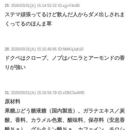
25:
2026/03/31(火) 15:14:53.32 ID:xjyrY4x90
ステマ頑張ってるけど飲んだ人からダメ出しされま
くってるのほんま草
28:
2026/03/31(火) 15:15:49.85 ID:NMKqJqh10
ドクペはクローブ、ノプはバニラとアーモンドの香
りが強い
31:
2026/03/31(火) 15:16:54.79 ID:vDBC5u4W0
原材料
果糖ぶどう糖液糖（国内製造）、ガラナエキス／炭
酸、香料、カラメル色素、酸味料、保存料（安息香
酸Ｎａ）、グルタミン酸Ｎａ、カフェイン、チロシ