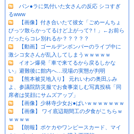
パン●ラに気付いた女さんの反応 シコすぎ
るwww
【画像】付き合いたて彼女「ごめーんちょ
びっツ散らかってるけど上がって?！」←お前ら
だったらコレ別れるか？？？？？
【動画】ゴールデンボンバーのライブ中に
激シコ女さんが乱入してしまうｗｗｗｗｗ
イオン爆発「車で来てるから戻るしかな
い」避難後に館内へ…現場の実態が判明
【熊本被災地入り】 元れいわの奥田ふみ
よ、参議院防災服でお食事楽しむ写真投稿「同
席者は笑顔にサムズアップ」
【画像】少林寺少女お●ぱいｗｗｗｗｗｗｗ
【画像】 ワイ底辺期間工の夕食がこちらｗ
ｗｗｗｗ
【朗報】ポケカやワンピースカード、マイ