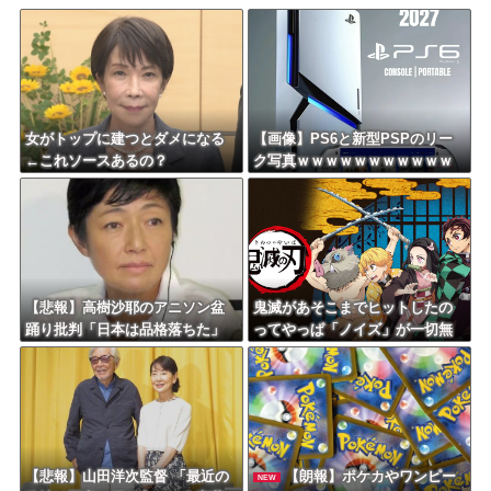
女がトップに建つとダメになる
【画像】PS6と新型PSPのリー
←これソースあるの？
ク写真ｗｗｗｗｗｗｗｗｗｗｗ
ｗｗｗｗｗｗｗｗ
【悲報】高樹沙耶のアニソン盆
鬼滅があそこまでヒットしたの
踊り批判「日本は品格落ちた」
ってやっぱ「ノイズ」が一切無
で大論争！過去の大麻発言にも
いからよな
飛び火…「炎上気味なので」自
ら幕引き図る
【悲報】山田洋次監督 「最近の
【朗報】ポケカやワンピー
NEW