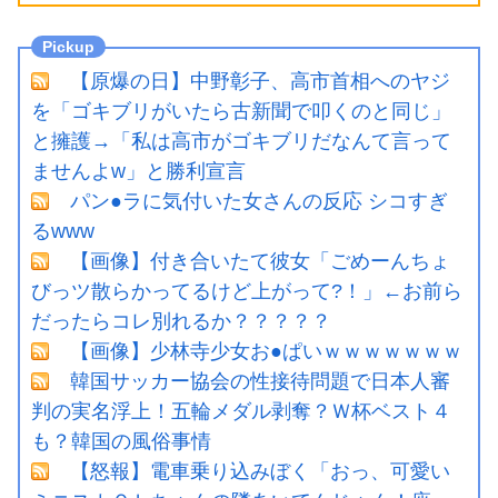
【原爆の日】中野彰子、高市首相へのヤジ
を「ゴキブリがいたら古新聞で叩くのと同じ」
と擁護→「私は高市がゴキブリだなんて言って
ませんよw」と勝利宣言
パン●ラに気付いた女さんの反応 シコすぎ
るwww
【画像】付き合いたて彼女「ごめーんちょ
びっツ散らかってるけど上がって?！」←お前ら
だったらコレ別れるか？？？？？
【画像】少林寺少女お●ぱいｗｗｗｗｗｗｗ
韓国サッカー協会の性接待問題で日本人審
判の実名浮上！五輪メダル剥奪？Ｗ杯ベスト４
も？韓国の風俗事情
【怒報】電車乗り込みぼく「おっ、可愛い