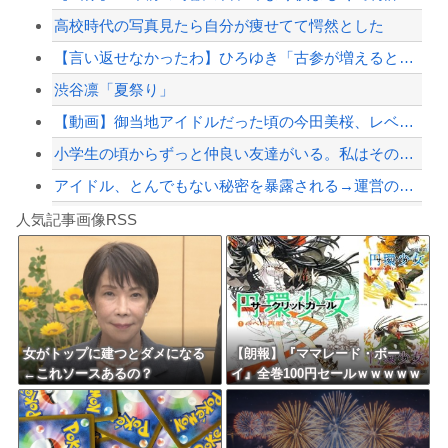
高校時代の写真見たら自分が痩せてて愕然とした
避難所に土足でズカズカと入ってきて勝手に動画や写真を撮影したメディア取材陣、挙句...
【言い返せなかったわ】ひろゆき「古参が増えるとそのジャンルは死ぬよね。すべてのジ...
【配信者】「金バエ」のSNS更新が1週間途絶え、様々な憶測が飛び交う。1週間ぶり...
渋谷凛「夏祭り」
【緊急速報】NYで警官が黒人男性の首を絞め、暴動第二波不可避へ
【動画】御当地アイドルだった頃の今田美桜、レベチｗｗｗｗｗｗｗ
小学生の頃からずっと仲良い友達がいる。私はその友達の家族構成についても全部知って...
アイドル、とんでもない秘密を暴露される→運営の声明が前代未聞すぎて物議を醸すこと...
Powered by livedoor 相互RSS
【動画】メガネデブ、めちゃスムーズに無銭飲食してしまうｗｗｗｗ
人気記事画像RSS
今でも「日本が世界トップ」なものって何がある？
8/4のニュース
日本旅行キャンセルすべきか…1万年ぶり史上最大級の火山の兆し＝韓国の反応
更新中止のお知らせ
女がトップに建つとダメになる
【朗報】『ママレード・ボー
←これソースあるの？
イ』全巻100円セールｗｗｗｗｗ
海外「おめでとうタキ！」リヴァプール南野がバースデーゴール！！
ｗｗｗ