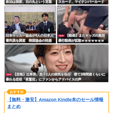
政治は国家、日の丸という言葉
スカード、マイナンバーカード
を、間違った方向に使ってい
がないと購入不可能へｗｗｗｗ
る」
ｗｗｗｗ
日本サッカー協会が4人の日本人
【動画】またキッズの集団
NEW
審判員を調査 韓国協会の性接
暴行動画が拡散ｗｗｗｗｗｗｗ
待疑惑で
ｗｗｗｗｗｗ
【悲報】辻希美、息子2人の病気を告白 寝て1時間後くらいに
NEW
暴れる症状「夜驚症」にファンからアドバイスの声
【無料・激安】Amazon Kindle本のセール情報
まとめ