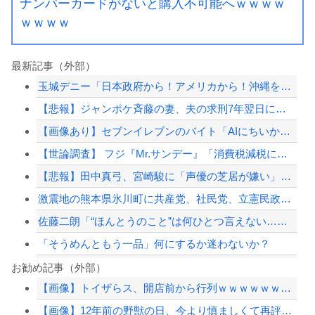
ナンバーカードがないと購入不可能へｗｗｗｗ
ｗｗｗｗ
最新記事（外部）
玉城デニー「日本政府から！アメリカから！沖縄を取り戻す！」
【悲報】ジャンポケ斉藤の妻、夫の求刑7年翌日にウキウキでInstagram更新
【画像あり】セブンイレブンのバイト「AIにちいかわの画像を食わせてっと………でき...
【世論調査】 フジ『Mr.サンデー』「消費税減税に反対が58％で賛成を上回る！」...
【悲報】田中真弓、宮崎駿に「声優の芝居が嫌い」と言われていた
激震地の熊本県氷川町に共産党、社民党、立憲民政党等の左派の救援は影すら見えず。住...
佐藤二朗「“ほんとうのこと”は何ひとつ言えない…」意味深投稿に憶測殺到
「そうめんともう一品」何にするか迷わないか？
【芸能】佐藤二朗、胸中吐露「“ほんとうのこと”を僕の口からは何ひとつ言えなくて…...
お勧め記事（外部）
【画像】トイザらス、開店前から行列ｗｗｗｗｗｗｗｗｗｗｗｗｗｗｗｗ
【速報】京都市、『神対応』キタァアアアアーーーーーーーー！！
【画像】12年前の野獣の日、今より慎ましくて再評価され始める
佐藤二朗「“ほんとうのこと”は何ひとつ言えない…」意味深投稿に憶測殺到