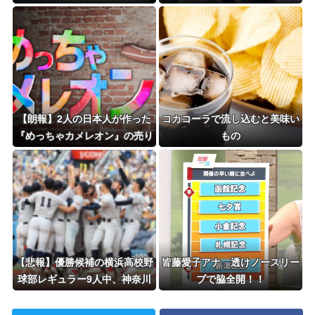
格したぞ！！！」大学
ｗｗwｗｗｗｗｗｗｗｗ❤
「「「………」」」⇒！
【朗報】2人の日本人が作った
コカコーラで流し込むと美味い
『めっちゃカメレオン』の売り
もの
上げ、１４７億円突破
【悲報】優勝候補の横浜高校野
皆藤愛子アナ 透けノースリー
球部レギュラー9人中、神奈川
ブで脇全開！！
県人0人ｗｗｗｗｗｗｗ