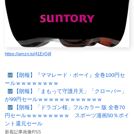
https://amzn.to/41ErGj8
【朗報】『ママレード・ボーイ』全巻100円セ
ールｗｗｗｗｗｗｗｗ
【朗報】「まもって守護月天」「クローバー」
が99円セールｗｗｗｗｗｗｗｗｗｗｗｗ
【朗報】「ドラゴン桜」フルカラー 版 全巻70
円セールｗｗｗｗｗｗｗｗ スポーツ漫画50％ポイ
ント還元セール
新着記事画像RSS