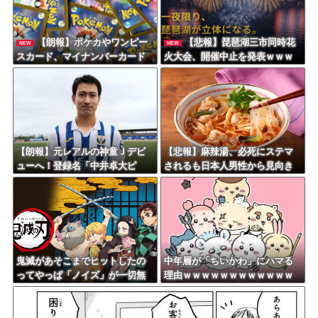
Powered by livedoor 相互RSS
【朗報】ポケカやワンピー
【悲報】琵琶湖三市同時花
NEW
NEW
スカード、マイナンバーカード
火大会、開催中止を発表ｗｗｗ
がないと購入不可能へｗｗｗｗ
ｗｗｗｗｗｗｗｗｗ
ｗｗｗｗ
【朗報】元レアルの神童Ｊデビ
【悲報】麻辣湯、必死にステマ
ューへ！登録名「中井卓大ピ
されるも日本人男性から見向き
ピ」日本初挑戦の22歳今治MFが
もされない
開幕戦に先発
鬼滅があそこまでヒットしたの
中年層が「ちいかわ」にハマる
ってやっぱ「ノイズ」が一切無
理由ｗｗｗｗｗｗｗｗｗｗｗｗ
いからよな
ｗｗｗｗｗｗｗｗｗｗｗｗｗｗ
ｗｗｗｗｗｗ