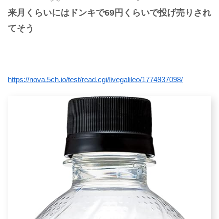
来月くらいにはドンキで69円くらいで投げ売りされ
てそう
https://nova.5ch.io/test/read.cgi/livegalileo/1774937098/