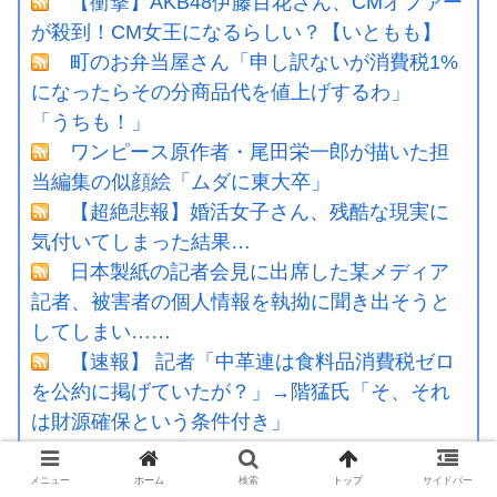
【衝撃】AKB48伊藤百花さん、CMオファー
が殺到！CM女王になるらしい？【いともも】
町のお弁当屋さん「申し訳ないが消費税1%
になったらその分商品代を値上げするわ」
「うちも！」
ワンピース原作者・尾田栄一郎が描いた担
当編集の似顔絵「ムダに東大卒」
【超絶悲報】婚活女子さん、残酷な現実に
気付いてしまった結果…
日本製紙の記者会見に出席した某メディア
記者、被害者の個人情報を執拗に聞き出そうと
してしまい……
【速報】 記者「中革連は食料品消費税ゼロ
を公約に掲げていたが？」→階猛氏「そ、それ
は財源確保という条件付き」
義兄嫁が自宅をサロンにして姪を毎日ウト
メへ預ける生活に。数年後、そのツケが一気に
メニュー
ホーム
検索
トップ
サイドバー