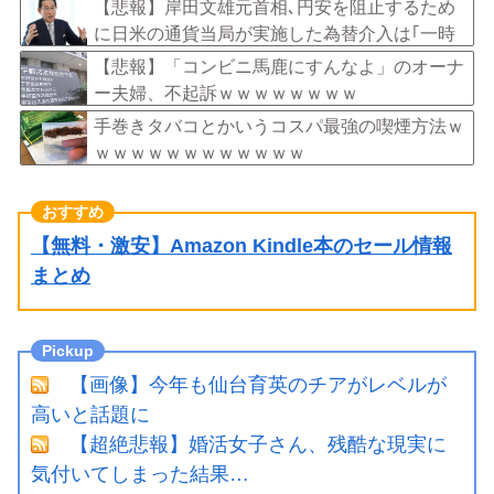
言を説明
【悲報】岸田文雄元首相､円安を阻止するため
に日米の通貨当局が実施した為替介入は｢一時
しのぎに過ぎない｣との認識を示す
【悲報】「コンビニ馬鹿にすんなよ」のオーナ
ー夫婦、不起訴ｗｗｗｗｗｗｗｗ
手巻きタバコとかいうコスパ最強の喫煙方法ｗ
ｗｗｗｗｗｗｗｗｗｗｗｗ
【無料・激安】Amazon Kindle本のセール情報
まとめ
【画像】今年も仙台育英のチアがレベルが
高いと話題に
【超絶悲報】婚活女子さん、残酷な現実に
気付いてしまった結果…