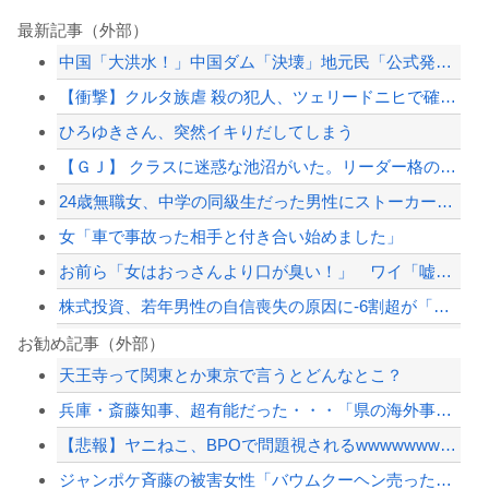
最新記事（外部）
中国「大洪水！」中国ダム「決壊」地元民「公式発表より死者多い！」中国政府「住民拘...
【衝撃】クルタ族虐 殺の犯人、ツェリードニヒで確定！クロロの演劇のせいで2人も無...
ひろゆきさん、突然イキりだしてしまう
【ＧＪ】 クラスに迷惑な池沼がいた。リーダー格のＡ「なんで支援学級に入れないんで...
24歳無職女、中学の同級生だった男性にストーカーして逮捕 全く親しくないのに20...
女「車で事故った相手と付き合い始めました」
お前ら「女はおっさんより口が臭い！」 ワイ「嘘つけバーカｗ」⇒w
株式投資、若年男性の自信喪失の原因に-6割超が「人生の敗者」自認
「外国人は日本人と同じ生活者で、地域の担い手」…多文化共生実現への提言、全国知事...
お勧め記事（外部）
天王寺って関東とか東京で言うとどんなとこ？
イオン爆発事故、原因はLPG漏れか…経産省が全国一斉点検
兵庫・斎藤知事、超有能だった・・・「県の海外事務所はすべて閉鎖で。直営する意味な...
【速報】 中国、ガチで逝く
【悲報】ヤニねこ、BPOで問題視されるwwwwwwwwwwwwwwwwwwwww...
【悲報】東京五輪ウェイトリフティング代表、卵パックを盗んで逮捕ｗｗｗｗｗｗｗ
ジャンポケ斉藤の被害女性「バウムクーヘン売ったりTikTokライブしててムカつい...
【配信者】「金バエ」のSNS更新が1週間途絶え、様々な憶測が飛び交う。1週間ぶり...