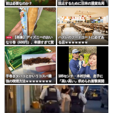
前は必要なのか？
阻止するために日米の通貨当局
が実施した為替介入は｢一時しの
ぎに過ぎない｣との認識を示す
【画像】ディズニーのおい
ハズレのフードコートに必ずあ
NEW
なり巻（600円）、卑猥すぎて賛
る店ｗｗｗｗｗｗｗ
否両論ｗｗｗｗｗｗｗｗｗ
手巻きタバコとかいうコスパ最
185センチ・木村沙織、息子に
強の喫煙方法ｗｗｗｗｗｗｗｗ
「高い高い」求められ衝撃展開
ｗｗｗｗｗ
激白 ｗｗｗｗｗｗｗｗｗｗ