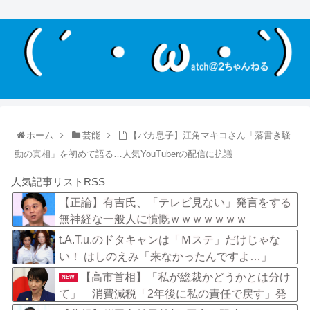
ホーム
芸能
【バカ息子】江角マキコさん「落書き騒
動の真相」を初めて語る…人気YouTuberの配信に抗議
人気記事リストRSS
【正論】有吉氏、「テレビ見ない」発言をする
無神経な一般人に憤慨ｗｗｗｗｗｗｗ
t.A.T.u.のドタキャンは「Ｍステ」だけじゃな
い！ はしのえみ「来なかったんですよ…」
【高市首相】「私が総裁かどうかとは分け
NEW
て」 消費減税「2年後に私の責任で戻す」発