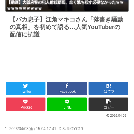
【動画】大阪府警の犯人射殺動画、全く撃ち殺す必要なかったｗｗ
ｗｗｗｗｗｗｗｗｗ
【バカ息子】江角マキコさん「落書き騒動
の真相」を初めて語る…人気YouTuberの
配信に抗議
Twitter
Facebook
はてブ
Pocket
LINE
コピー
2026.04.03
1:
2026/04/03(金) 15:04:17.41 ID:8zRiGYC19