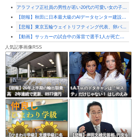
アラフィフ正社員の男性が若い20代の可愛い女の子以外には挨拶をしない
【緊急速報】NYで警官が黒人男性の首を絞め、暴動第二波不可避へ
【朗報】秋田に日本最大級のAIデータセンター建設へ 総事業費2兆円、UAEが巨額...
【悲報】東京五輪ウェイトリフティング代表、卵パックを盗んで逮捕ｗｗｗｗｗｗｗ
【動画】サッカーの試合中の落雷で選手1人が死亡、12人が負傷した事故。
Powered by livedoor 相互RSS
アガサ博士「今日はみんなでうなぎを食べに行くぞい」
人気記事画像RSS
【かっけぇ…】あのまとめ管理人が“世の中お金じゃない”に共感‥‥「お金で忖度ばか...
8/4のニュース
日本旅行キャンセルすべきか…1万年ぶり史上最大級の火山の兆し＝韓国の反応
更新中止のお知らせ
【朗報】26年上半期の輸出額最
t.A.T.u.のドタキャンは「Ｍス
高 2年連続で更新、8977億円
テ」だけじゃない！ はしのえみ
海外「おめでとうタキ！」リヴァプール南野がバースデーゴール！！
農水省「インバウンドの増加に
「来なかったんですよ…」
伴い、日本食の認知度が向上」
Powered by livedoor 相互RSS
【ひまわり学級】支援学級に名
【悲報】岸田文雄元首相､円安を