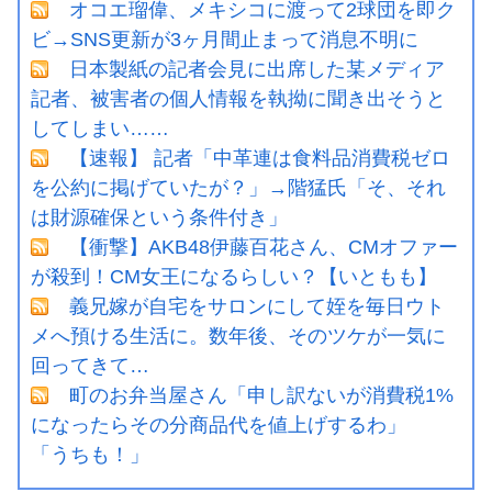
オコエ瑠偉、メキシコに渡って2球団を即ク
ビ→SNS更新が3ヶ月間止まって消息不明に
日本製紙の記者会見に出席した某メディア
記者、被害者の個人情報を執拗に聞き出そうと
してしまい……
【速報】 記者「中革連は食料品消費税ゼロ
を公約に掲げていたが？」→階猛氏「そ、それ
は財源確保という条件付き」
【衝撃】AKB48伊藤百花さん、CMオファー
が殺到！CM女王になるらしい？【いともも】
義兄嫁が自宅をサロンにして姪を毎日ウト
メへ預ける生活に。数年後、そのツケが一気に
回ってきて…
町のお弁当屋さん「申し訳ないが消費税1%
になったらその分商品代を値上げするわ」
「うちも！」