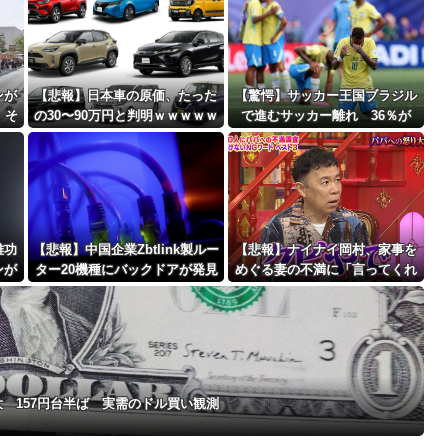
者「これ、インプレゾンビが誹謗中傷の...
最大級の火山の兆し＝韓国の反応
ンが
【悲報】日本車の原価、たった
【驚愕】サッカー王国ブラジル
、そ
の30〜90万円と判明ｗｗｗｗｗ
で進むサッカー離れ 36％が
蚤の
ｗｗｗｗｗｗ
「関心なし」
バースデーゴール！！
雅功
【悲報】中国企業Zbtlink製ルー
【悲報】ナイナイ岡村、家事を
ンが
ター20機種にバックドアが発見
めぐる妻の不満に「言ってくれ
Powered by livedoor 相互RSS
手だ
されるｗｗｗｗｗｗｗｗｗ
たら済む話やん」になるみ「バ
逆差
イトやったらクビやで」説教受
け黙り込む
 157円台半ば 実需のドル買い観測