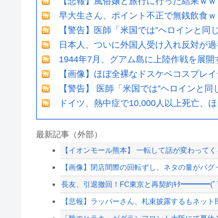
【悲報】風俗嬢と旅行に行った結果ｗｗ
早大生さん、ポイント不正で無銭飲食ｗ
【警告】医師「米国では”ヘロインと同
日本人、ついに外国人受け入れ反対が過
1944年7月、グアム島に上陸作戦を展
【画像】ほぼ全裸なドスケベコスプレイ
【警告】 医師「米国では”ヘロインと同
ドイツ、熱中症で10,000人以上死亡、
最新記事（外部）
【イオンモール熊本】 一転して話が変わってくる
【画像】閉店間際の回転ずし、ネタの量がバグ
長友、引退撤回！FC東京と再契約ｷﾀ━━━━(ﾟ∀
【悲報】ラッパーさん、札束披露するもネット民