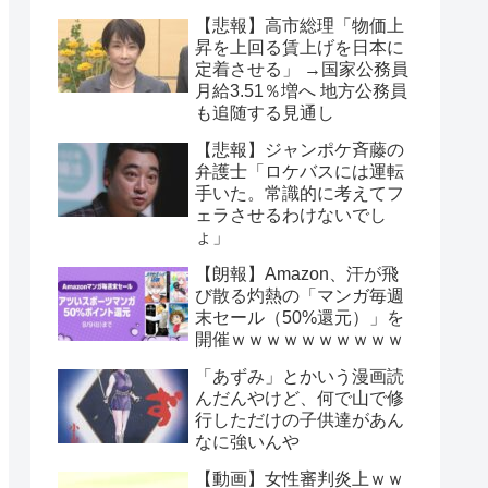
【悲報】高市総理「物価上
昇を上回る賃上げを日本に
定着させる」 →国家公務員
月給3.51％増へ 地方公務員
も追随する見通し
【悲報】ジャンポケ斉藤の
弁護士「ロケバスには運転
手いた。常識的に考えてフ
ェラさせるわけないでし
ょ」
【朗報】Amazon、汗が飛
び散る灼熱の「マンガ毎週
末セール（50%還元）」を
開催ｗｗｗｗｗｗｗｗｗｗ
「あずみ」とかいう漫画読
んだんやけど、何で山で修
行しただけの子供達があん
なに強いんや
【動画】女性審判炎上ｗｗ