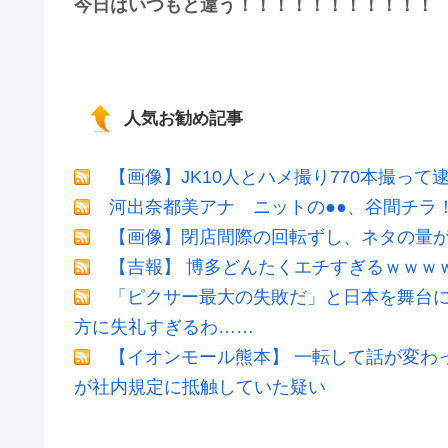
今日はいつもと違う！！！！！！！！！！！
人気お勧め記事
【画像】JK10人とハメ撮り770本撮って
河出奈都美アナ ニットの●●、谷間チラ
【画像】閉店間際の回転ずし、ネタの量
【吉報】 博多どんたくエチすぎるｗｗｗ
「ピクサー最大の失敗だ」と日本を舞台
方に失礼すぎるわ……
【イオンモール熊本】 一転して話が変わ
が社内規定に抵触していた疑い