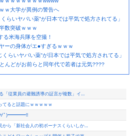
ｗｗｗｗｗｗｗｗwwww
ｗｗ大学が異例の警告へ
じくらいヤバい薬”が日本では平気で処方されてる」
半数突破ｗｗｗ
開する米海兵隊を空撮！
ヤーの身体がエ●すぎるｗｗｗ
じくらいヤバい薬”が日本では平気で処方されてる」
ほとんどがお前らと同年代で若者は元気????
「従業員の避難誘導の証言が複数」イ...
ってると話題にｗｗｗｗｗ
ﾟ)━━━━!!
から「新社会人の初ボーナスくらいしか...