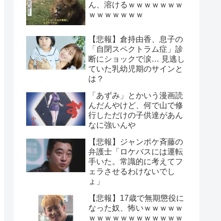
ん、溶けるｗｗｗｗｗｗｗ
ｗｗｗｗｗｗｗ
【悲報】倉持由香、息子の
「自閉スペクトラム症」診
断にショックで涙… 見逃し
ていた乳幼児期のサインと
は？
「あずみ」とかいう漫画読
んだんやけど、何で山で修
行しただけの子供達があん
なに強いんや
【悲報】ジャンポケ斉藤の
弁護士「ロケバスには運転
手いた。常識的に考えてフ
ェラさせるわけないでし
ょ」
【悲報】17歳で無期懲役に
なった奴、怖いｗｗｗｗｗ
ｗｗｗｗｗｗｗｗｗｗｗｗ