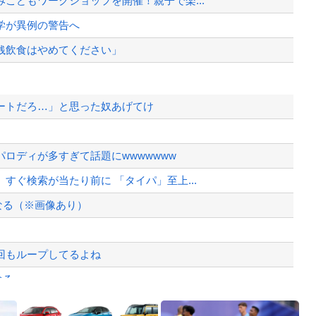
こどもワークショップを開催！親子で楽...
学が異例の警告へ
銭飲食はやめてください」
ートだろ…」と思った奴あげてけ
て完全にコントになってる……」と衝撃...
た。そして数年後、因果応報を思わせる...
ロディが多すぎて話題にwwwwwww
バッグSPで囲まれた壇上でスピーチす...
ぐ検索が当たり前に 「タイパ」至上...
、様々な憶測が飛び交う。1週間ぶり...
なる（※画像あり）
、暴動第二波不可避へ
回もループしてるよね
なる
故が撮影される。
Powered by livedoor 相互RSS