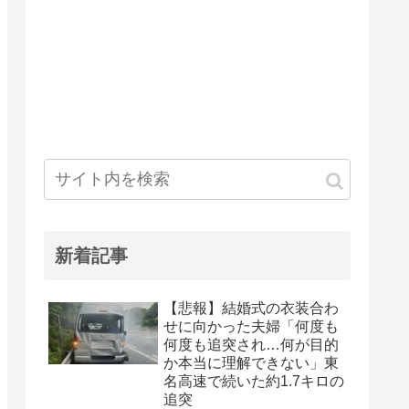
新着記事
【悲報】結婚式の衣装合わ
せに向かった夫婦「何度も
何度も追突され…何が目的
か本当に理解できない」東
名高速で続いた約1.7キロの
追突