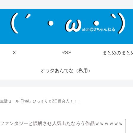
X
RSS
まとめのまと
オワタあんてな（私用）
新生活セール Final」ひっそりと2日目突入！！！
ファンタジーと誤解させ人気出たなろう作品ｗｗｗｗｗｗ