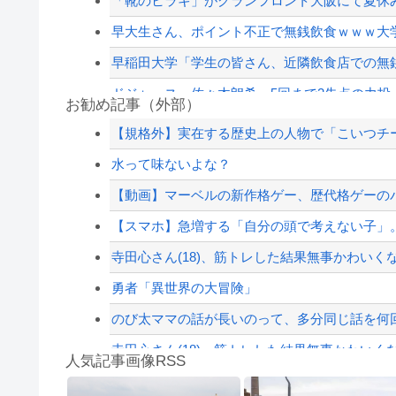
「靴のヒラキ」がグランフロント大阪にて夏休み
早大生さん、ポイント不正で無銭飲食ｗｗｗ大
早稲田大学「学生の皆さん、近隣飲食店での無
ドジャース・佐々木朗希、5回まで2失点の力投
お勧め記事（外部）
【朗報】見せブラ、流行る。
【規格外】実在する歴史上の人物で「こいつチ
ジャンポケ斎藤と代理人のやりとり、「地獄すぎ
水って味ないよな？
飲み屋でケンカした相手をコロした男の弁護をし
【動画】マーベルの新作格ゲー、歴代格ゲーのパ
パさん「平和を願う式典なのに防弾ガラスと防弾
【スマホ】急増する「自分の頭で考えない子」。す
【配信者】「金バエ」のSNS更新が1週間途絶え
寺田心さん(18)、筋トレした結果無事かわいく
【緊急速報】NYで警官が黒人男性の首を絞め
勇者「異世界の大冒険」
のび太ママの話が長いのって、多分同じ話を何
寺田心さん(18)、筋トレした結果無事かわいく
人気記事画像RSS
【動画】これはお見事。中国重慶市で珍しい事