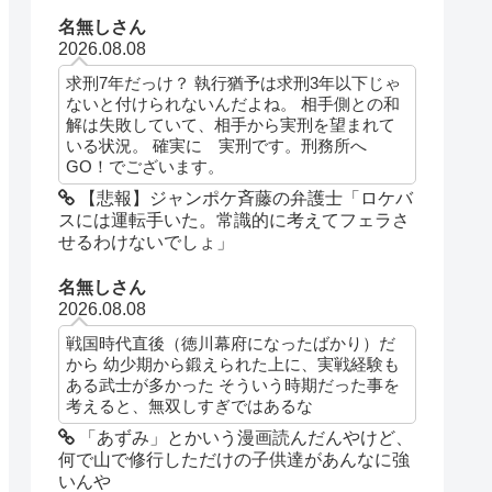
名無しさん
2026.08.08
求刑7年だっけ？ 執行猶予は求刑3年以下じゃ
ないと付けられないんだよね。 相手側との和
解は失敗していて、相手から実刑を望まれて
いる状況。 確実に 実刑です。刑務所へ
GO！でございます。
【悲報】ジャンポケ斉藤の弁護士「ロケバ
スには運転手いた。常識的に考えてフェラさ
せるわけないでしょ」
名無しさん
2026.08.08
戦国時代直後（徳川幕府になったばかり）だ
から 幼少期から鍛えられた上に、実戦経験も
ある武士が多かった そういう時期だった事を
考えると、無双しすぎではあるな
「あずみ」とかいう漫画読んだんやけど、
何で山で修行しただけの子供達があんなに強
いんや