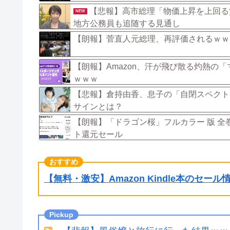
【悲報】高市総理「物価上昇を上回る賃
NEW
地方公務員も追随する見通し
【朗報】菅直人元総理、再評価されるｗｗ
【朗報】Amazon、汗が飛び散る灼熱の
ｗｗｗ
【悲報】倉持由香、息子の「自閉スペクト
サインとは？
【朗報】「ドラゴン桜」フルカラー 版 全
ト還元セール
【無料・激安】Amazon Kindle本のセー