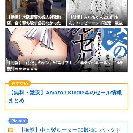
【動画】大阪府警の犯人射殺動
【朗報】みいちゃんと山田さ
画、全く撃ち殺す必要なかった
ん、ハッピーエンド確定 最後
ｗｗｗｗｗｗｗｗｗｗｗ
はママに埋葬される
【朗報】「はだしのゲン」50%オフ！ 「暴食のベルセルク」14巻
無料ｗｗｗｗｗｗ
【無料・激安】Amazon Kindle本のセール情報
まとめ
【衝撃】中国製ルーター20機種にバックド