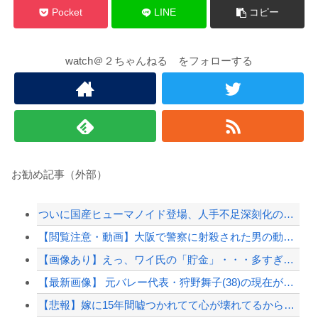
Pocket
LINE
コピー
watch＠２ちゃんねる をフォローする
お勧め記事（外部）
ついに国産ヒューマノイド登場、人手不足深刻化の医療・製造現場などでの活用想定！
【閲覧注意・動画】大阪で警察に射殺された男の動画、エグい 撃たれてから叫びながら苦し...
【画像あり】えっ、ワイ氏の「貯金」・・・多すぎ・・・？
【最新画像】 元バレー代表・狩野舞子(38)の現在がいくらなんでも即ハボすぎる！
【悲報】嫁に15年間嘘つかれてて心が壊れてるから相手してくれ