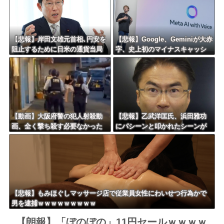
【悲報】岸田文雄元首相､円安を
【悲報】Google、Geminiが大赤
阻止するために日米の通貨当局
字、史上初のマイナスキャッシ
が実施した為替介入は｢一時しの
ュフローに陥る・・・
ぎに過ぎない｣との認識を示す
【動画】大阪府警の犯人射殺動
【悲報】乙武洋匡氏、浜田雅功
画、全く撃ち殺す必要なかった
にパシーンと叩かれたシーンが
ｗｗｗｗｗｗｗｗｗｗｗ
オンエアされず「障害者相手だ
と放送されなくなる。俺、逆差
別だと思って」
【悲報】もみほぐしマッサージ店で従業員女性にわいせつ行為かで
男を逮捕ｗｗｗｗｗｗｗｗｗ
【朗報】「ぼのぼの」11円セールｗｗｗｗ