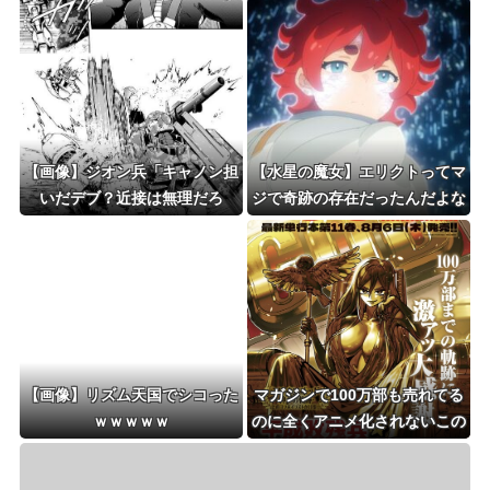
【画像】ジオン兵「キャノン担
【水星の魔女】エリクトってマ
いだデブ？近接は無理だろ
ジで奇跡の存在だったんだよな
（笑）」→
【画像】リズム天国でシコった
マガジンで100万部も売れてる
ｗｗｗｗｗ
のに全くアニメ化されないこの
お漫画📖🥺