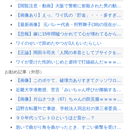
【閲覧注意・動画】大阪で警察に射殺された男の動画、エグい 撃たれてから叫びながら...
【画像あり】えっ、ワイ氏の「貯金」・・・多すぎ・・・？
【最新画像】 元バレー代表・狩野舞子(38)の現在がいくらなんでも即ハボすぎる！
【悲報】嫁に15年間嘘つかれてて心が壊れてるから相手してくれ
ワイのせいで辞めたやつが3人もいたらしい
【正論】岡田斗司夫「人間の本音としてブサイクを見たら不愉快になる。この責任をどう...
ワイが受けた性的いじめと虐待で打線組んだｗｗｗｗｗｗ
【草】アル中「水飲みたくない！」 グラス「はい転倒」
お勧め記事（外部）
【画像】このボケて、破壊力ありすぎてクッソワロタｗｗｗｗｗｗｗｗｗ
【ｗ】財務省「減税反対！」 → 高市総理「ふ～ん、人事権発動ね？」 → 結果 ｗ...
近畿大学准教授、苦言「みいちゃん呼びが揶揄する言葉として使われ、当事者から具体的...
【画像】田中みな実さん、妊娠中とは思えないヒール姿で登場してしまう
【画像】片山さつき（67）ちゃんの防災服ｗｗｗｗｗｗｗｗｗｗｗｗｗｗｗｗｗｗｗｗ...
【画像】 福岡、こんなのが普通に走ってるｗｗｗｗｗｗｗｗｗｗｗｗｗｗｗｗｗｗｗｗ...
辺野古転覆ﾀﾋ亡事故、学校法人同志社の第三者委員会が調査報告書を公表 … 安全配...
【配信者】「金バエ」のSNS更新が1週間途絶え、様々な憶測が飛び交う。1週間ぶり...
９０年代ってレトロというほど昔か…？
【緊急速報】NYで警官が黒人男性の首を絞め、暴動第二波不可避へ
急いで曲がり角を曲がったとき、すごい衝撃を受けてリアルに2ｍくらいふっとんだ