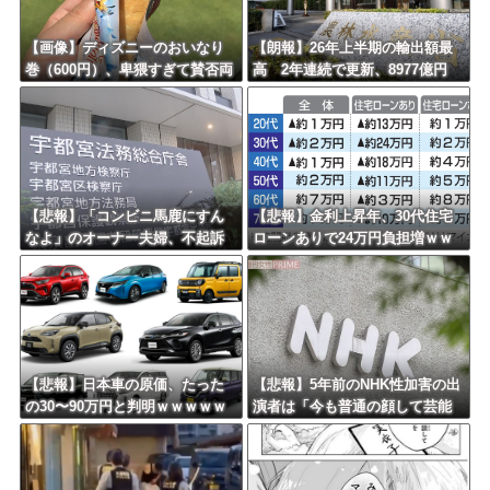
【画像】ディズニーのおいなり
【朗報】26年上半期の輸出額最
巻（600円）、卑猥すぎて賛否両
高 2年連続で更新、8977億円
論ｗｗｗｗｗｗｗｗｗ
農水省「インバウンドの増加に
伴い、日本食の認知度が向上」
【悲報】「コンビニ馬鹿にすん
【悲報】金利上昇年、30代住宅
なよ」のオーナー夫婦、不起訴
ローンありで24万円負担増ｗｗ
ｗｗｗｗｗｗｗｗ
ｗｗｗｗｗｗｗｗｗｗ
【悲報】日本車の原価、たった
【悲報】5年前のNHK性加害の出
の30〜90万円と判明ｗｗｗｗｗ
演者は「今も普通の顔して芸能
ｗｗｗｗｗｗ
活動してる」ネット「受信料を
取るくらいなら詳細を伝えよ」