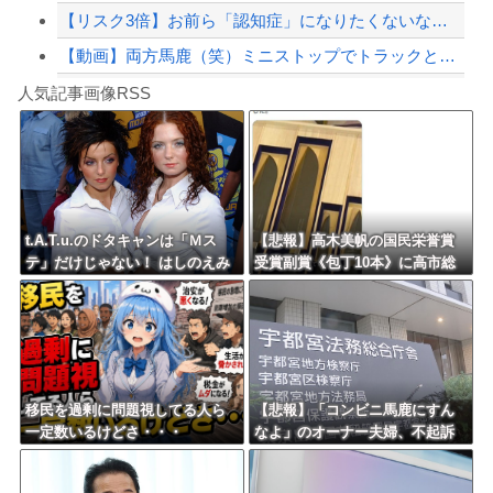
【リスク3倍】お前ら「認知症」になりたくないなら酒をやめろ
【動画】両方馬鹿（笑）ミニストップでトラックと衝突したドラレコが（ノ∇`）
Powered by livedoor 相互RSS
ショートスリーパーの堀さん、4時間寝てた事がバレる
人気記事画像RSS
白石「あ、あきら様……？」あきら「……白石」
8/4のニュース
日本旅行キャンセルすべきか…1万年ぶり史上最大級の火山の兆し＝韓国の反応
更新中止のお知らせ
t.A.T.u.のドタキャンは「Ｍス
【悲報】高木美帆の国民栄誉賞
テ」だけじゃない！ はしのえみ
受賞副賞《包丁10本》に高市総
海外「おめでとうタキ！」リヴァプール南野がバースデーゴール！！
「来なかったんですよ…」
理の名前も刻印ｗｗｗｗｗｗｗ
ｗｗ
Powered by livedoor 相互RSS
移民を過剰に問題視してる人ら
【悲報】「コンビニ馬鹿にすん
一定数いるけどさ・・・
なよ」のオーナー夫婦、不起訴
ｗｗｗｗｗｗｗｗ