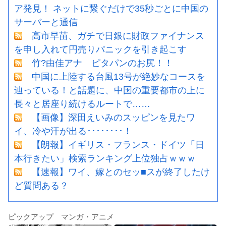
ア発見！ ネットに繋ぐだけで35秒ごとに中国の
サーバーと通信
高市早苗、ガチで日銀に財政ファイナンス
を申し入れて円売りパニックを引き起こす
竹?由佳アナ ピタパンのお尻！！
中国に上陸する台風13号が絶妙なコースを
辿っている！と話題に、中国の重要都市の上に
長々と居座り続けるルートで……
【画像】深田えいみのスッピンを見たワ
イ、冷や汗が出る････････！
【朗報】イギリス・フランス・ドイツ「日
本行きたい」検索ランキング上位独占ｗｗｗ
【速報】ワイ、嫁とのセッ■スが終了したけ
ど質問ある？
ピックアップ マンガ・アニメ