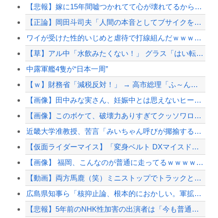
【悲報】嫁に15年間嘘つかれてて心が壊れてるから相手してくれ
【正論】岡田斗司夫「人間の本音としてブサイクを見たら不愉快になる。この責任をどうとる...
ワイが受けた性的いじめと虐待で打線組んだｗｗｗｗｗｗ
【草】アル中「水飲みたくない！」 グラス「はい転倒」
中露軍艦4隻が“日本一周”
【ｗ】財務省「減税反対！」 → 高市総理「ふ～ん、人事権発動ね？」 → 結果 ｗｗｗ...
【画像】田中みな実さん、妊娠中とは思えないヒール姿で登場してしまう
【画像】このボケて、破壊力ありすぎてクッソワロタｗｗｗｗｗｗｗｗｗ
近畿大学准教授、苦言「みいちゃん呼びが揶揄する言葉として使われ、当事者から具体的な苦...
【仮面ライダーマイス】「変身ベルト DXマイスドライバー」ほか【本日予約開始！】
【画像】 福岡、こんなのが普通に走ってるｗｗｗｗｗｗｗｗｗｗｗｗｗｗｗｗｗｗｗｗｗｗ...
【動画】両方馬鹿（笑）ミニストップでトラックと衝突したドラレコが（ノ∇`）
広島県知事ら「核抑止論、根本的におかしい。軍拡競争を助長し世界を不安定化させるだけ」
【悲報】5年前のNHK性加害の出演者は「今も普通の顔して芸能活動してる」ネット「受信...