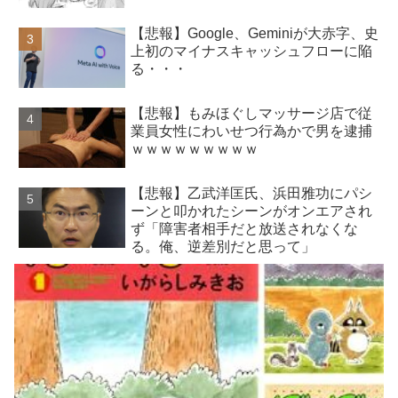
【悲報】Google、Geminiが大赤字、史
上初のマイナスキャッシュフローに陥
る・・・
【悲報】もみほぐしマッサージ店で従
業員女性にわいせつ行為かで男を逮捕
ｗｗｗｗｗｗｗｗｗ
【悲報】乙武洋匡氏、浜田雅功にパシ
ーンと叩かれたシーンがオンエアされ
ず「障害者相手だと放送されなくな
る。俺、逆差別だと思って」