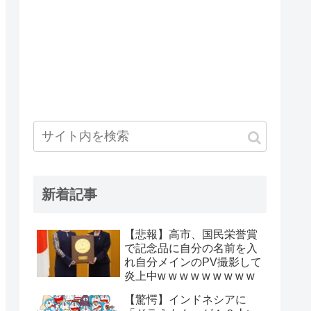
新着記事
【悲報】高市、国民栄誉賞
で記念品に自分の名前を入
れ自分メインのPV撮影して
炎上中w w w w w w w w w
【驚愕】インドネシアに