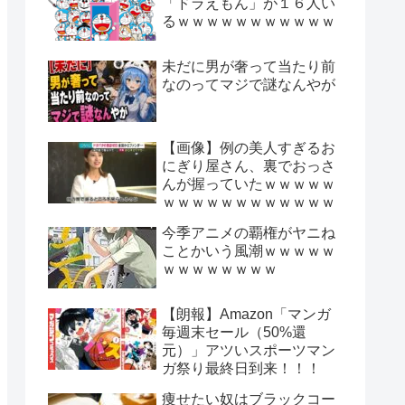
「ドラえもん」が１６人い
るｗｗｗｗｗｗｗｗｗｗｗ
未だに男が奢って当たり前
なのってマジで謎なんやが
【画像】例の美人すぎるお
にぎり屋さん、裏でおっさ
んが握っていたｗｗｗｗｗ
ｗｗｗｗｗｗｗｗｗｗｗｗ
今季アニメの覇権がヤニね
ことかいう風潮ｗｗｗｗｗ
ｗｗｗｗｗｗｗｗ
【朗報】Amazon「マンガ
毎週末セール（50%還
元）」アツいスポーツマン
ガ祭り最終日到来！！！
痩せたい奴はブラックコー