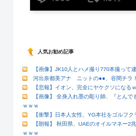
人気お勧め記事
【画像】JK10人とハメ撮り770本撮って
河出奈都美アナ ニットの●●、谷間チラ
【悲報】イオン、完全にヤケクソになる
【画像】 全身入れ墨の彫り師、『とんで
ｗｗｗ
【衝撃】日本人女性、YG本社をゴルフク
【朗報】 秋田県、UAEのオイルマネー
ｗｗｗ