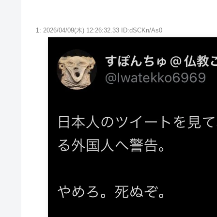
1:
2026/04/09(木) 12:26:32.33 ID:dSCKn/As0