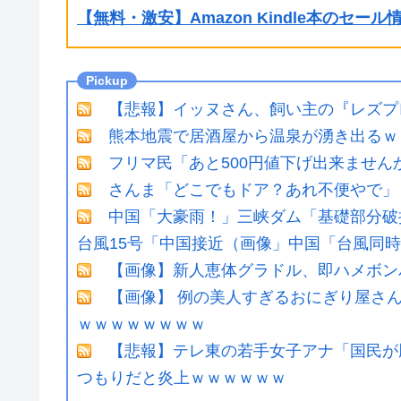
【無料・激安】Amazon Kindle本のセー
【悲報】イッヌさん、飼い主の『レズプ
熊本地震で居酒屋から温泉が湧き出るｗ
フリマ民「あと500円値下げ出来ません
さんま「どこでもドア？あれ不便やで」
中国「大豪雨！」三峡ダム「基礎部分破
台風15号「中国接近（画像」中国「台風同
【画像】新人恵体グラドル、即ハメボン
【画像】 例の美人すぎるおにぎり屋さ
ｗｗｗｗｗｗｗｗ
【悲報】テレ東の若手女子アナ「国民が
つもりだと炎上ｗｗｗｗｗｗ