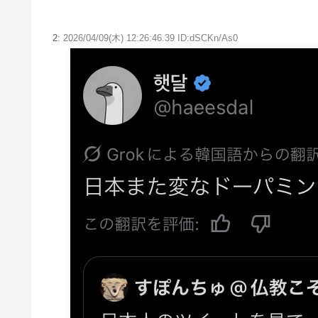
2:
2026/04/09(木) 12:26:46.39 ID:dSCKn/As0