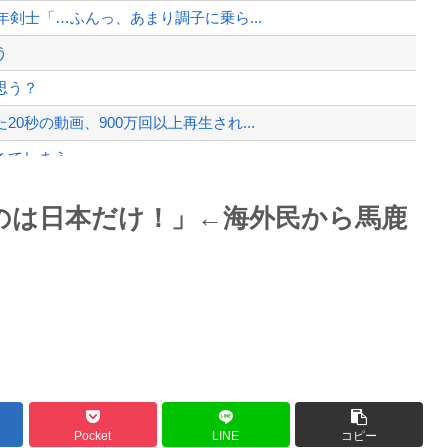
ない』という発表は嫌い。人間として同...
年剣士「…ふんっ、あまり調子に乗ら...
、様々な憶測が飛び交う。1週間ぶり...
う
、暴動第二波不可避へ
思う？
0秒の動画、900万回以上再生され...
きてしまう。
覚めろ！」と涙の訴え
Powered by livedoor 相互RSS
のは日本だけ！」←海外民から馬鹿
ニア」になるという選択‥‥
最大級の火山の兆し＝韓国の反応
バースデーゴール！！
Pocket
LINE
コピー