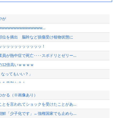
やが
wwwwwwwwwwww...
部位を摘出 脳幹など損傷受け植物状態に
ッッッッッッッッッッッ！
員が熱中症で死亡‥‥スポドリとゼリー...
12倍高いｗｗｗｗ
うなってもいい？」
ルを発射か？！
時刻不明・許可なし・交通整理なし・市...
見つかる（※画像あり）
とを言われてショックを受けたことがあ...
鮮「少子化です」←強権国家でも止めら...