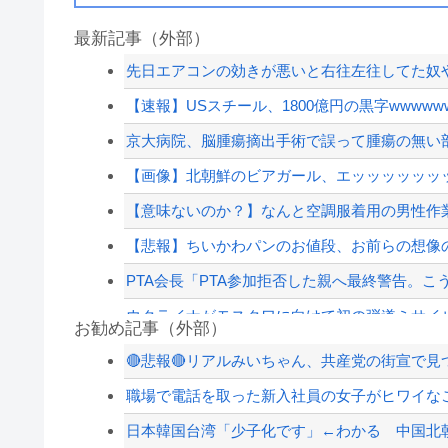
最新記事（外部）
先日エアコンの効きが悪いと右往左往してた奴
【速報】USスチール、1800億円の黒字wwwwwwww
京大病院、脳腫瘍摘出手術で誤って腫瘍の無い
【画像】北朝鮮のビアガール、エッッッッッッ
【意味ないのか？】なんと空調服着用の男性作業
【悲報】ちいかわパンのお値段、お前らの想像の
PTA会長「PTA参加拒否した親へ最終警告。こ
ウクライナがモスクワに向けて初の弾道ミサイ
お勧め記事（外部）
琵琶湖三市同時花火大会、開催中止を発表 場所
🔴悲報🔴リアルみいちゃん、共産党の街宣で
元いいとも青年隊、中居正広の”素顔”を暴露
職場で電話を取った新入社員の女子がヒワイなこ
さんま「どこでもドア？あれ不便やで」
日本韓国台湾「少子化です」←わかる 中国北朝