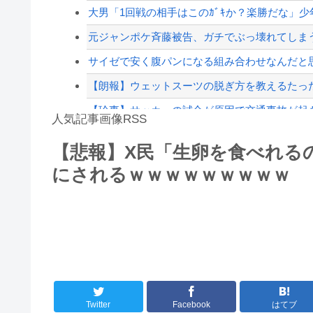
【赤っ恥】「航空機事故で『搭乗者に日本人は居
大男「1回戦の相手はこのｶﾞｷか？楽勝だな」少
【配信者】「金バエ」のSNS更新が1週間途絶え
元ジャンポケ斉藤被告、ガチでぶっ壊れてしま
【緊急速報】NYで警官が黒人男性の首を絞め
サイゼで安く腹パンになる組み合わせなんだと
【朗報】ウェットスーツの脱ぎ方を教えるたった2
【珍事】サッカーの試合が原因で交通事故が起
人気記事画像RSS
【悲報】関暁夫、号泣。「日本人よいい加減目
【悲報】X民「生卵を食べれる
【言うて人手不足だし？】未経験から「エンジ
にされるｗｗｗｗｗｗｗｗｗ
8/4のニュース
日本旅行キャンセルすべきか…1万年ぶり史上
更新中止のお知らせ
海外「おめでとうタキ！」リヴァプール南野が
Twitter
Facebook
はてブ