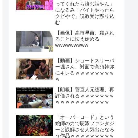
ってくれたら済む話やん」
になるみ「バイトやったら
クビやで」説教受け黙り込
む
【画像】高市早苗、殺され
ることに怯え始める
wwwwwwwww
【動画】ショートスリーパ
ー堀さん、対面で高須幹弥
にキレるｗｗｗｗｗｗｗｗ
ｗ
【朗報】菅直人元総理、再
評価されるｗｗｗｗｗｗｗ
ｗｗｗｗｗｗｗｗｗｗｗ
「オーバーロード」という
絵師の力で硬派ファンタジ
ーと誤解させ人気出たなろ
う作品ｗｗｗｗｗｗｗｗｗ