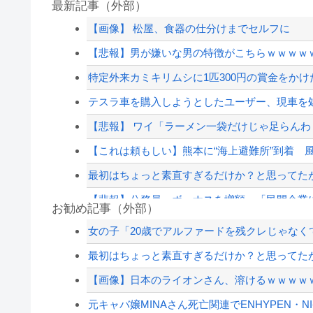
最新記事（外部）
【画像】 松屋、食器の仕分けまでセルフに
【悲報】男が嫌いな男の特徴がこちらｗｗｗｗ
特定外来カミキリムシに1匹300円の賞金をかけた
テスラ車を購入しようとしたユーザー、現車を処
【悲報】 ワイ「ラーメン一袋だけじゃ足らん
【これは頼もしい】熊本に“海上避難所”到着 風呂
最初はちょっと素直すぎるだけか？と思ってたが
【悲報】公務員、ボーナスを増額 「民間企業
お勧め記事（外部）
大久保佳代子「休みの日はだいたい…」まさか
女の子「20歳でアルファードを残クレじゃなく
「Virtual Insanity」30年越しの“公式和訳“が公
最初はちょっと素直すぎるだけか？と思ってたが
高配当をうたった「みんなで大家さん」→実態は
【画像】日本のライオンさん、溶けるｗｗｗｗ
【速報】外人の医療費未払いが多すぎたので病
元キャバ嬢MINAさん死亡関連でENHYPEN・NI