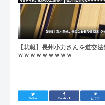
ら合掌写真、止める人は誰もい
ぜか消しまくるｗｗｗｗｗ
なかったの？」「あまりにも愕
ｗｗｗｗｗｗｗｗ
然」
【悲報】高木美帆の国民栄誉賞受賞副賞《包
【悲報】長州小力さんを道交法
ｗｗｗｗｗｗｗｗｗ
Twitter
Facebook
はてブ