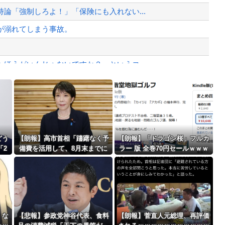
、様々な憶測が飛び交う。1週間ぶり...
論「強制しろよ！」「保険にも入れない...
、暴動第二波不可避へ
が溺れてしまう事故。
ほうがいんじゃないですか？」というコ...
の無い部位”を摘出 2度「腫瘍で...
Powered by livedoor 相互RSS
最大級の火山の兆し＝韓国の反応
どう
【朗報】高市首相「躊躇なく予
【朗報】「ドラゴン桜」フルカ
「2
備費を活用して、8月末までに
ラー 版 全巻70円セールｗｗｗ
言を
断水解消を目指す」 熊本地震
ｗｗｗｗｗ スポーツ漫画50％
ポイント還元セール
バースデーゴール！！
、な
【悲報】参政党神谷代表、食料
【朗報】菅直人元総理、再評価