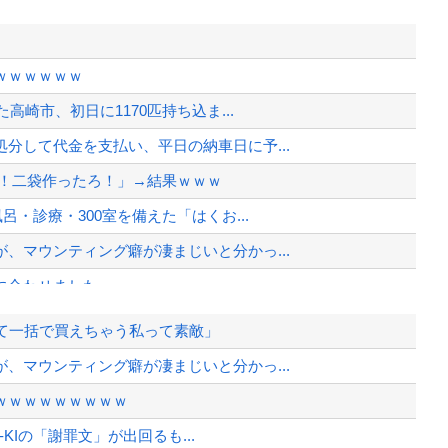
ｗｗｗｗｗｗ
高崎市、初日に1170匹持ち込ま...
分して代金を支払い、平日の納車日に予...
わ！二袋作ったろ！」→結果ｗｗｗ
・診療・300室を備えた「はくお...
、マウンティング癖が凄まじいと分かっ...
に合わせました」
の習慣を暴露ｗｗｗ
て一括で買えちゃう私って素敵」
開される
、マウンティング癖が凄まじいと分かっ...
2881億円の債務超過
ｗｗｗｗｗｗｗｗｗ
院が外人の治療を断るようになってしまう
-KIの「謝罪文」が出回るも...