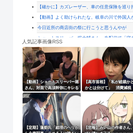
【配信者】「金バエ」のSNS更新が1週間途絶え
【確かに】カズレーザー、車の任意保険を巡り持
【緊急速報】NYで警官が黒人男性の首を絞め
【動画】よく助けられたな。岐阜の川で外国人
今日近所の商店街の祭に行こうと思うんやが
ショートスリーパー堀大輔さん、生配信で「寝た
人気記事画像RSS
【衝撃】50代女性、京大病院で脳腫瘍手術→“腫瘍
魔王「俺の体臭がやばい」
8/4のニュース
日本旅行キャンセルすべきか…1万年ぶり史上
【動画】ショートスリーパー堀
【高市首相】「私が総裁か
さん、対面で高須幹弥にキレる
かとは分けて」 消費減税
更新中止のお知らせ
ｗｗｗｗｗｗｗｗｗ
年後に私の責任で戻す」発
説明
海外「おめでとうタキ！」リヴァプール南野が
【定期】蓮舫氏「総理のヘリか
【悲報】みい山の作者さん