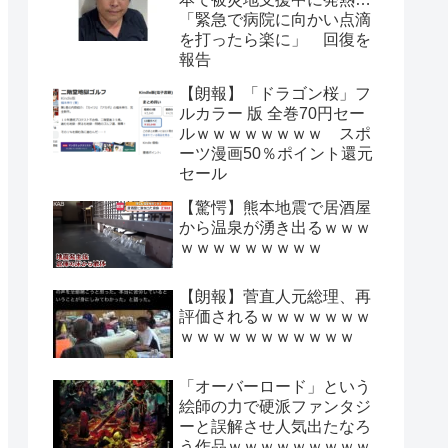
「緊急で病院に向かい点滴
を打ったら楽に」 回復を
報告
【朗報】「ドラゴン桜」フ
ルカラー 版 全巻70円セー
ルｗｗｗｗｗｗｗｗ スポ
ーツ漫画50％ポイント還元
セール
【驚愕】熊本地震で居酒屋
から温泉が湧き出るｗｗｗ
ｗｗｗｗｗｗｗｗｗ
【朗報】菅直人元総理、再
評価されるｗｗｗｗｗｗｗ
ｗｗｗｗｗｗｗｗｗｗｗ
「オーバーロード」という
絵師の力で硬派ファンタジ
ーと誤解させ人気出たなろ
う作品ｗｗｗｗｗｗｗｗｗ