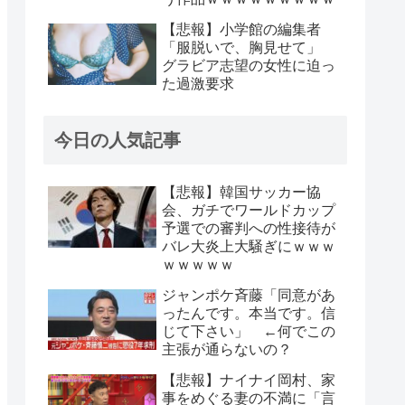
【悲報】小学館の編集者
「服脱いで、胸見せて」
グラビア志望の女性に迫っ
た過激要求
今日の人気記事
【悲報】韓国サッカー協
会、ガチでワールドカップ
予選での審判への性接待が
バレ大炎上大騒ぎにｗｗｗ
ｗｗｗｗｗ
ジャンポケ斉藤「同意があ
ったんです。本当です。信
じて下さい」 ←何でこの
主張が通らないの？
【悲報】ナイナイ岡村、家
事をめぐる妻の不満に「言