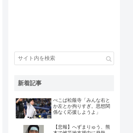
新着記事
ぺこぱ松蔭寺「みんな右と
か左とか拘りすぎ。思想関
係なく応援しようよ」
【悲報】へずまりゅう、熊
本で被災地支援中に発熱…